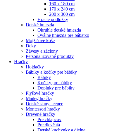
160 x 180 cm
170 x 240 cm
200 x 300 cm
Hracie podložky
Detské hniezda
Okrúhle detské hniezda
Oválne hniezda pre bábätko
Mojžišove koše
Deky
Závesy a záclony
Personalizované produkty
Hračky
Hojdačky
Bábiky a kočíky pre bábiky
Bábiky
Kočíky pre bábiky
Doplnky pre bábiky
Plyšové hračky
Maileg hračky
Detské stany, teepee
Montessori hračky
Drevené hračky
Pre chlapcov
Pre dievčatá
Detské kuchynky a dielne