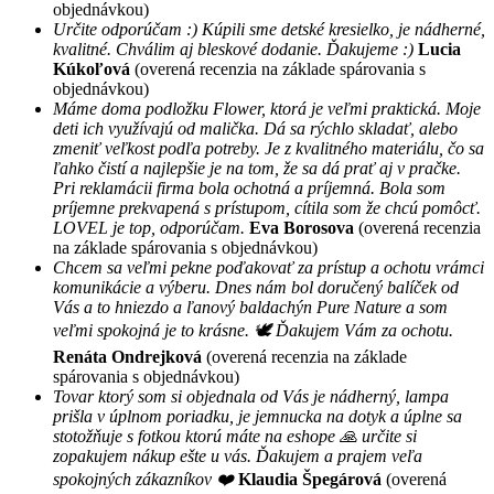
objednávkou)
Určite odporúčam :) Kúpili sme detské kresielko, je nádherné,
kvalitné. Chválim aj bleskové dodanie. Ďakujeme :)
Lucia
Kúkoľová
(overená recenzia na základe spárovania s
objednávkou)
Máme doma podložku Flower, ktorá je veľmi praktická. Moje
deti ich využívajú od malička. Dá sa rýchlo skladať, alebo
zmeniť veľkost podľa potreby. Je z kvalitného materiálu, čo sa
ľahko čistí a najlepšie je na tom, že sa dá prať aj v pračke.
Pri reklamácii firma bola ochotná a príjemná. Bola som
príjemne prekvapená s prístupom, cítila som že chcú pomôcť.
LOVEL je top, odporúčam.
Eva Borosova
(overená recenzia
na základe spárovania s objednávkou)
Chcem sa veľmi pekne poďakovať za prístup a ochotu vrámci
komunikácie a výberu. Dnes nám bol doručený balíček od
Vás a to hniezdo a ľanový baldachýn Pure Nature a som
veľmi spokojná je to krásne. 🕊 Ďakujem Vám za ochotu.
Renáta Ondrejková
(overená recenzia na základe
spárovania s objednávkou)
Tovar ktorý som si objednala od Vás je nádherný, lampa
prišla v úplnom poriadku, je jemnucka na dotyk a úplne sa
stotožňuje s fotkou ktorú máte na eshope 🙏 určite si
zopakujem nákup ešte u vás. Ďakujem a prajem veľa
spokojných zákazníkov ❤️
Klaudia Špegárová
(overená