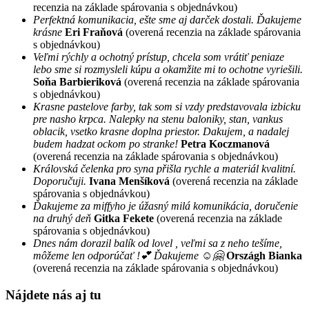
recenzia na základe spárovania s objednávkou)
Perfektná komunikacia, ešte sme aj darček dostali. Ďakujeme
krásne
Eri Fraňová
(overená recenzia na základe spárovania
s objednávkou)
Veľmi rýchly a ochotný prístup, chcela som vrátiť peniaze
lebo sme si rozmysleli kúpu a okamžite mi to ochotne vyriešili.
Soňa Barbieriková
(overená recenzia na základe spárovania
s objednávkou)
Krasne pastelove farby, tak som si vzdy predstavovala izbicku
pre nasho krpca. Nalepky na stenu baloniky, stan, vankus
oblacik, vsetko krasne doplna priestor. Dakujem, a nadalej
budem hadzat ockom po stranke!
Petra Koczmanová
(overená recenzia na základe spárovania s objednávkou)
Královská čelenka pro syna přišla rychle a materiál kvalitní.
Doporučuji.
Ivana Menšíková
(overená recenzia na základe
spárovania s objednávkou)
Ďakujeme za miffyho je úžasný milá komunikácia, doručenie
na druhý deň
Gitka Fekete
(overená recenzia na základe
spárovania s objednávkou)
Dnes nám dorazil balík od lovel , veľmi sa z neho tešíme,
môžeme len odporúčať !💕 Ďakujeme ☺️🤗
Országh Bianka
(overená recenzia na základe spárovania s objednávkou)
Nájdete nás aj tu