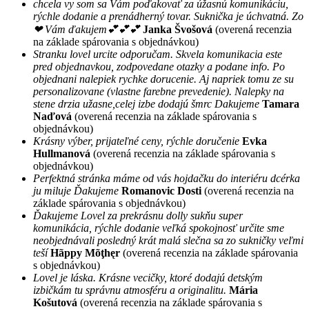
chcela vy som sa Vám poďakovať za úžasnú komunikáciu,
rýchle dodanie a prenádherný tovar. Suknička je úchvatná. Zo
❤ Vám ďakujem💕💕💕
Janka Švošová
(overená recenzia
na základe spárovania s objednávkou)
Stranku lovel urcite odporučam. Skvela komunikacia este
pred objednavkou, zodpovedane otazky a podane info. Po
objednani nalepiek rychke dorucenie. Aj napriek tomu ze su
personalizovane (vlastne farebne prevedenie). Nalepky na
stene drzia užasne,celej izbe dodajú šmrc Dakujeme
Tamara
Naďová
(overená recenzia na základe spárovania s
objednávkou)
Krásny výber, prijateľné ceny, rýchle doručenie
Evka
Hullmanová
(overená recenzia na základe spárovania s
objednávkou)
Perfektná stránka máme od vás hojdačku do interiéru dcérka
ju miluje Ďakujeme
Romanovic Dosti
(overená recenzia na
základe spárovania s objednávkou)
Ďakujeme Lovel za prekrásnu dolly sukňu super
komunikácia, rýchle dodanie veľká spokojnosť určite sme
neobjednávali posledný krát malá slečna sa zo sukničky veľmi
teší
Hãppy Mõţhęr
(overená recenzia na základe spárovania
s objednávkou)
Lovel je láska. Krásne vecičky, ktoré dodajú detským
izbičkám tu správnu atmosféru a originalitu.
Mária
Košutová
(overená recenzia na základe spárovania s