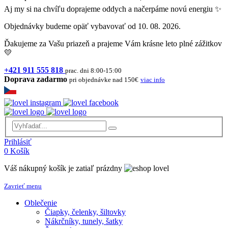
Aj my si na chvíľu doprajeme oddych a načerpáme novú energiu ✨
Objednávky budeme opäť vybavovať od 10. 08. 2026.
Ďakujeme za Vašu priazeň a prajeme Vám krásne leto plné zážitkov
💛
+421 911 555 818
prac. dni 8:00-15:00
Doprava zadarmo
pri objednávke nad 150€
viac info
Prihlásiť
0
Košík
Váš nákupný košík je zatiaľ prázdny
Zavrieť menu
Oblečenie
Čiapky, čelenky, šiltovky
Nákrčníky, tunely, šatky