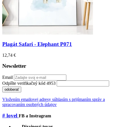
Plagát Safari - Elephant P071
12,74 €
Newsletter
Email
Odpíšte verifikačný kód 4953
odoberať
Vložením emailovej adresy súhlasím s prijímaním správ a
spracovaním osobných údajov
# lovel
FB a Instragram
Dizajnový tovar