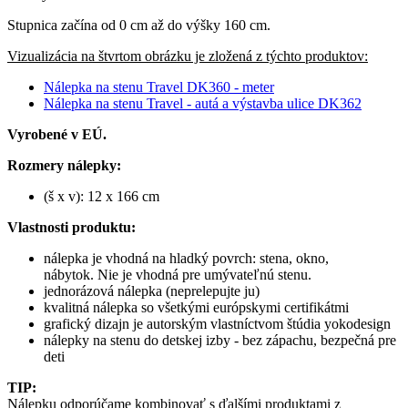
Stupnica začína od 0 cm až do výšky 160 cm.
Vizualizácia na štvrtom obrázku je zložená z týchto produktov:
Nálepka na stenu Travel DK360 - meter
Nálepka na stenu Travel - autá a výstavba ulice DK362
Vyrobené v EÚ.
Rozmery nálepky:
(š x v): 12 x 166 cm
Vlastnosti produktu:
nálepka je vhodná na hladký povrch: stena, okno,
nábytok. Nie je vhodná pre umývateľnú stenu.
jednorázová nálepka (neprelepujte ju)
kvalitná nálepka so všetkými európskymi certifikátmi
grafický dizajn je autorským vlastníctvom štúdia yokodesign
nálepky na stenu do detskej izby - bez zápachu, bezpečná pre
deti
TIP:
Nálepku odporúčame kombinovať s ďalšími produktami z