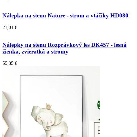
Nálepka na stenu Nature - strom a vtáčiky HD080
21,01 €
Nálepky na stenu Rozprávkový les DK457 - lesná
žienka, zvieratká a stromy
55,35 €