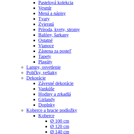
Pastelová kolekcia
Vesmír
Mená a nápisy
Tvary
Zvieratá
Príroda, kvety, stromy
Balóny, šarkany
Ostatné
Vianoce
Zástena za posteľ
Tapety
Plagáty
Lampy, osvetlenie
Poličky, vešiaky
Dekorácie
Závesné dekorácie
Vankúše
Hodiny a zrkadlá
Girlandy
Doplnky
Koberce a hracie podložky
Koberce
Ø 100 cm
Ø 120 cm
Ø 140 cm