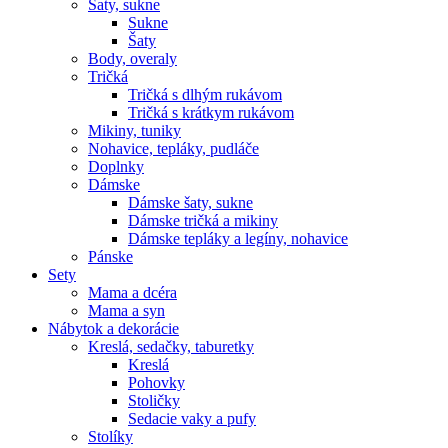
Šaty, sukne
Sukne
Šaty
Body, overaly
Tričká
Tričká s dlhým rukávom
Tričká s krátkym rukávom
Mikiny, tuniky
Nohavice, tepláky, pudláče
Doplnky
Dámske
Dámske šaty, sukne
Dámske tričká a mikiny
Dámske tepláky a legíny, nohavice
Pánske
Sety
Mama a dcéra
Mama a syn
Nábytok a dekorácie
Kreslá, sedačky, taburetky
Kreslá
Pohovky
Stoličky
Sedacie vaky a pufy
Stolíky