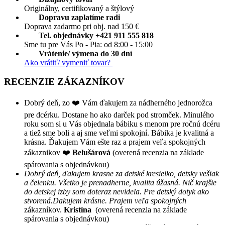
Originálny, certifikovaný a štýlový
Dopravu zaplatíme radi
Doprava zadarmo pri obj. nad 150 €
Tel. objednávky +421 911 555 818
Sme tu pre Vás Po - Pia: od 8:00 - 15:00
Vrátenie/ výmena do 30 dní
Ako vrátiť/ vymeniť tovar?
RECENZIE ZÁKAZNÍKOV
Dobrý deň, zo ❤️ Vám ďakujem za nádherného jednorožca
pre dcérku. Dostane ho ako darček pod stromček. Minulého
roku som si u Vás objednala bábiku s menom pre ročnú dcéru
a tiež sme boli a aj sme veľmi spokojní. Bábika je kvalitná a
krásna. Ďakujem Vám ešte raz a prajem veľa spokojných
zákaznikov ❤️
Belušárová
(overená recenzia na základe
spárovania s objednávkou)
Dobrý deň, ďakujem krasne za detské kresielko, detsky vešiak
a čelenku. Všetko je prenadherne, kvalita úžasná. Nič krajšie
do detskej izby som doteraz nevidela. Pre detský dotyk ako
stvorená.Dakujem krásne. Prajem veľa spokojných
zákazníkov.
Kristína
(overená recenzia na základe
spárovania s objednávkou)