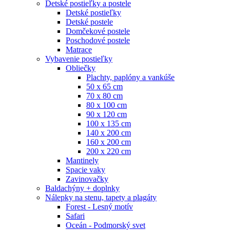
Detské postieľky a postele
Detské postieľky
Detské postele
Domčekové postele
Poschodové postele
Matrace
Vybavenie postieľky
Obliečky
Plachty, paplóny a vankúše
50 x 65 cm
70 x 80 cm
80 x 100 cm
90 x 120 cm
100 x 135 cm
140 x 200 cm
160 x 200 cm
200 x 220 cm
Mantinely
Spacie vaky
Zavinovačky
Baldachýny + doplnky
Nálepky na stenu, tapety a plagáty
Forest - Lesný motív
Safari
Oceán - Podmorský svet