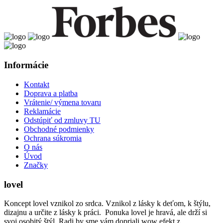
Informácie
Kontakt
Doprava a platba
Vrátenie/ výmena tovaru
Reklamácie
Odstúpiť od zmluvy TU
Obchodné podmienky
Ochrana súkromia
O nás
Úvod
Značky
lovel
Koncept lovel vznikol zo srdca. Vznikol z lásky k deťom, k štýlu,
dizajnu a určite z lásky k práci. Ponuka lovel je hravá, ale drží si
svoj osobitý štýl. Radi by sme vám dopriali wow efekt z