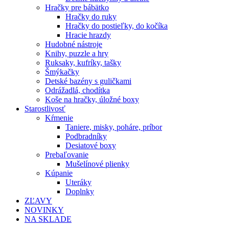
Hračky pre bábätko
Hračky do ruky
Hračky do postieľky, do kočíka
Hracie hrazdy
Hudobné nástroje
Knihy, puzzle a hry
Ruksaky, kufríky, tašky
Šmýkačky
Detské bazény s guličkami
Odrážadlá, chodítka
Koše na hračky, úložné boxy
Starostlivosť
Kŕmenie
Taniere, misky, poháre, príbor
Podbradníky
Desiatové boxy
Prebaľovanie
Mušelínové plienky
Kúpanie
Uteráky
Doplnky
ZĽAVY
NOVINKY
NA SKLADE