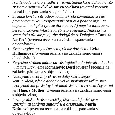
rýchle dodanie a prenádherný tovar. Suknička je úchvatná. Zo
❤ Vám ďakujem💕💕💕
Janka Švošová
(overená recenzia
na základe spárovania s objednávkou)
Stranku lovel urcite odporučam. Skvela komunikacia este
pred objednavkou, zodpovedane otazky a podane info. Po
objednani nalepiek rychke dorucenie. Aj napriek tomu ze su
personalizovane (vlastne farebne prevedenie). Nalepky na
stene drzia užasne,celej izbe dodajú šmrc Dakujeme
Tamara
Naďová
(overená recenzia na základe spárovania s
objednávkou)
Krásny výber, prijateľné ceny, rýchle doručenie
Evka
Hullmanová
(overená recenzia na základe spárovania s
objednávkou)
Perfektná stránka máme od vás hojdačku do interiéru dcérka
ju miluje Ďakujeme
Romanovic Dosti
(overená recenzia na
základe spárovania s objednávkou)
Ďakujeme Lovel za prekrásnu dolly sukňu super
komunikácia, rýchle dodanie veľká spokojnosť určite sme
neobjednávali posledný krát malá slečna sa zo sukničky veľmi
teší
Hãppy Mõţhęr
(overená recenzia na základe spárovania
s objednávkou)
Lovel je láska. Krásne vecičky, ktoré dodajú detským
izbičkám tu správnu atmosféru a originalitu.
Mária
Košutová
(overená recenzia na základe spárovania s
objednávkou)