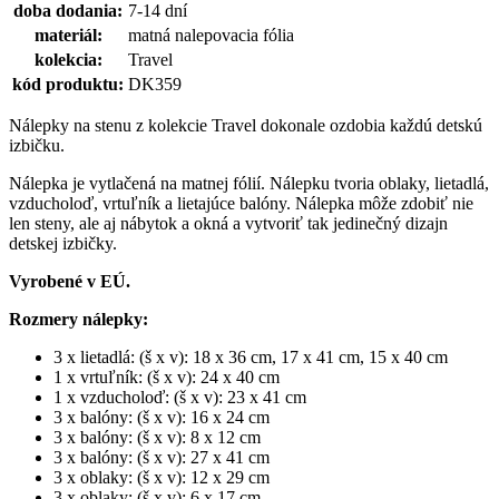
doba dodania:
7-14 dní
materiál:
matná nalepovacia fólia
kolekcia:
Travel
kód produktu:
DK359
Nálepky na stenu z kolekcie Travel dokonale ozdobia každú detskú
izbičku.
Nálepka je vytlačená na matnej fólií. Nálepku tvoria oblaky, lietadlá,
vzducholoď, vrtuľník a lietajúce balóny. Nálepka môže zdobiť nie
len steny, ale aj nábytok a okná a vytvoriť tak jedinečný dizajn
detskej izbičky.
Vyrobené v EÚ.
Rozmery nálepky:
3 x lietadlá: (š x v): 18 x 36 cm, 17 x 41 cm, 15 x 40 cm
1 x vrtuľník: (š x v): 24 x 40 cm
1 x vzducholoď: (š x v): 23 x 41 cm
3 x balóny: (š x v): 16 x 24 cm
3 x balóny: (š x v): 8 x 12 cm
3 x balóny: (š x v): 27 x 41 cm
3 x oblaky: (š x v): 12 x 29 cm
3 x oblaky: (š x v): 6 x 17 cm