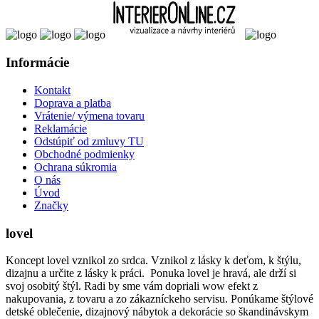
Informácie
Kontakt
Doprava a platba
Vrátenie/ výmena tovaru
Reklamácie
Odstúpiť od zmluvy TU
Obchodné podmienky
Ochrana súkromia
O nás
Úvod
Značky
lovel
Koncept lovel vznikol zo srdca. Vznikol z lásky k deťom, k štýlu,
dizajnu a určite z lásky k práci. Ponuka lovel je hravá, ale drží si
svoj osobitý štýl. Radi by sme vám dopriali wow efekt z
nakupovania, z tovaru a zo zákazníckeho servisu. Ponúkame štýlové
detské oblečenie, dizajnový nábytok a dekorácie so škandinávskym