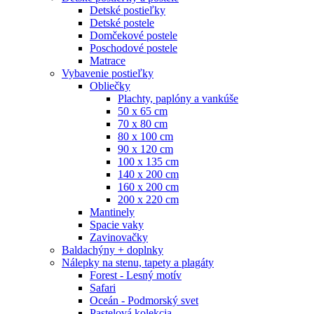
Detské postieľky
Detské postele
Domčekové postele
Poschodové postele
Matrace
Vybavenie postieľky
Obliečky
Plachty, paplóny a vankúše
50 x 65 cm
70 x 80 cm
80 x 100 cm
90 x 120 cm
100 x 135 cm
140 x 200 cm
160 x 200 cm
200 x 220 cm
Mantinely
Spacie vaky
Zavinovačky
Baldachýny + doplnky
Nálepky na stenu, tapety a plagáty
Forest - Lesný motív
Safari
Oceán - Podmorský svet
Pastelová kolekcia