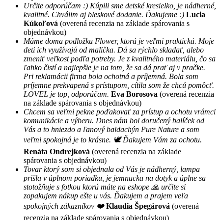
Určite odporúčam :) Kúpili sme detské kresielko, je nádherné,
kvalitné. Chválim aj bleskové dodanie. Ďakujeme :)
Lucia
Kúkoľová
(overená recenzia na základe spárovania s
objednávkou)
Máme doma podložku Flower, ktorá je veľmi praktická. Moje
deti ich využívajú od malička. Dá sa rýchlo skladať, alebo
zmeniť veľkost podľa potreby. Je z kvalitného materiálu, čo sa
ľahko čistí a najlepšie je na tom, že sa dá prať aj v pračke.
Pri reklamácii firma bola ochotná a príjemná. Bola som
príjemne prekvapená s prístupom, cítila som že chcú pomôcť.
LOVEL je top, odporúčam.
Eva Borosova
(overená recenzia
na základe spárovania s objednávkou)
Chcem sa veľmi pekne poďakovať za prístup a ochotu vrámci
komunikácie a výberu. Dnes nám bol doručený balíček od
Vás a to hniezdo a ľanový baldachýn Pure Nature a som
veľmi spokojná je to krásne. 🕊 Ďakujem Vám za ochotu.
Renáta Ondrejková
(overená recenzia na základe
spárovania s objednávkou)
Tovar ktorý som si objednala od Vás je nádherný, lampa
prišla v úplnom poriadku, je jemnucka na dotyk a úplne sa
stotožňuje s fotkou ktorú máte na eshope 🙏 určite si
zopakujem nákup ešte u vás. Ďakujem a prajem veľa
spokojných zákazníkov ❤️
Klaudia Špegárová
(overená
recenzia na základe spárovania s objednávkou)