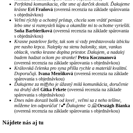
Perfektná komunikacia, ešte sme aj darček dostali. Ďakujeme
krásne
Eri Fraňová
(overená recenzia na základe spárovania
s objednávkou)
Veľmi rýchly a ochotný prístup, chcela som vrátiť peniaze
lebo sme si rozmysleli kúpu a okamžite mi to ochotne vyriešili.
Soňa Barbieriková
(overená recenzia na základe spárovania
s objednávkou)
Krasne pastelove farby, tak som si vzdy predstavovala izbicku
pre nasho krpca. Nalepky na stenu baloniky, stan, vankus
oblacik, vsetko krasne doplna priestor. Dakujem, a nadalej
budem hadzat ockom po stranke!
Petra Koczmanová
(overená recenzia na základe spárovania s objednávkou)
Královská čelenka pro syna přišla rychle a materiál kvalitní.
Doporučuji.
Ivana Menšíková
(overená recenzia na základe
spárovania s objednávkou)
Ďakujeme za miffyho je úžasný milá komunikácia, doručenie
na druhý deň
Gitka Fekete
(overená recenzia na základe
spárovania s objednávkou)
Dnes nám dorazil balík od lovel , veľmi sa z neho tešíme,
môžeme len odporúčať !💕 Ďakujeme ☺️🤗
Országh Bianka
(overená recenzia na základe spárovania s objednávkou)
Nájdete nás aj tu