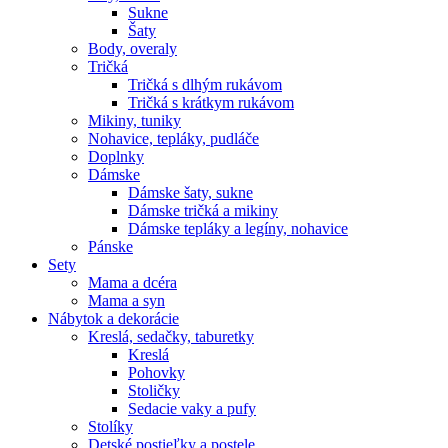
Sukne
Šaty
Body, overaly
Tričká
Tričká s dlhým rukávom
Tričká s krátkym rukávom
Mikiny, tuniky
Nohavice, tepláky, pudláče
Doplnky
Dámske
Dámske šaty, sukne
Dámske tričká a mikiny
Dámske tepláky a legíny, nohavice
Pánske
Sety
Mama a dcéra
Mama a syn
Nábytok a dekorácie
Kreslá, sedačky, taburetky
Kreslá
Pohovky
Stoličky
Sedacie vaky a pufy
Stolíky
Detské postieľky a postele