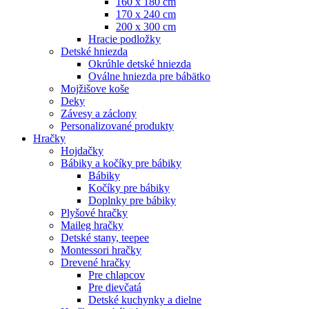
160 x 180 cm
170 x 240 cm
200 x 300 cm
Hracie podložky
Detské hniezda
Okrúhle detské hniezda
Oválne hniezda pre bábätko
Mojžišove koše
Deky
Závesy a záclony
Personalizované produkty
Hračky
Hojdačky
Bábiky a kočíky pre bábiky
Bábiky
Kočíky pre bábiky
Doplnky pre bábiky
Plyšové hračky
Maileg hračky
Detské stany, teepee
Montessori hračky
Drevené hračky
Pre chlapcov
Pre dievčatá
Detské kuchynky a dielne