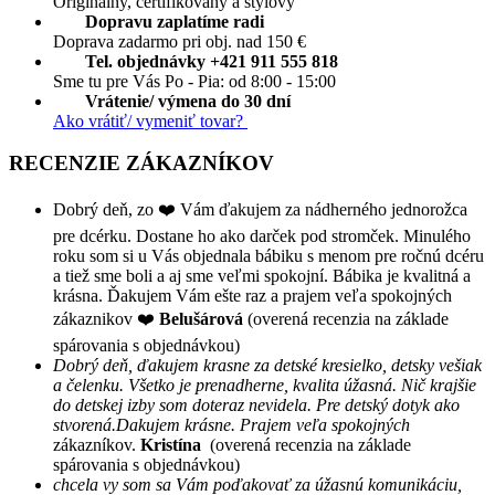
Originálny, certifikovaný a štýlový
Dopravu zaplatíme radi
Doprava zadarmo pri obj. nad 150 €
Tel. objednávky +421 911 555 818
Sme tu pre Vás Po - Pia: od 8:00 - 15:00
Vrátenie/ výmena do 30 dní
Ako vrátiť/ vymeniť tovar?
RECENZIE ZÁKAZNÍKOV
Dobrý deň, zo ❤️ Vám ďakujem za nádherného jednorožca
pre dcérku. Dostane ho ako darček pod stromček. Minulého
roku som si u Vás objednala bábiku s menom pre ročnú dcéru
a tiež sme boli a aj sme veľmi spokojní. Bábika je kvalitná a
krásna. Ďakujem Vám ešte raz a prajem veľa spokojných
zákaznikov ❤️
Belušárová
(overená recenzia na základe
spárovania s objednávkou)
Dobrý deň, ďakujem krasne za detské kresielko, detsky vešiak
a čelenku. Všetko je prenadherne, kvalita úžasná. Nič krajšie
do detskej izby som doteraz nevidela. Pre detský dotyk ako
stvorená.Dakujem krásne. Prajem veľa spokojných
zákazníkov.
Kristína
(overená recenzia na základe
spárovania s objednávkou)
chcela vy som sa Vám poďakovať za úžasnú komunikáciu,