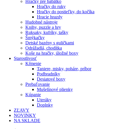
Hračky pre bábätko
Hračky do ruky
Hračky do postieľky, do kočíka
Hracie hrazdy
Hudobné nástroje
Knihy, puzzle a hry
Ruksaky, kufríky, tašky
Šmýkačky
Detské bazény s guličkami
Odrážadlá, chodítka
Koše na hračky, úložné boxy
Starostlivosť
Kŕmenie
Taniere, misky, poháre, príbor
Podbradníky
Desiatové boxy
Prebaľovanie
Mušelínové plienky
Kúpanie
Uteráky
Doplnky
ZĽAVY
NOVINKY
NA SKLADE