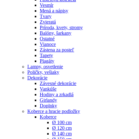
Vesmír
Mená a nápisy
Tvary
Zvieratá
Príroda, kvety, stromy
Balóny, šarkany
Ostatné
Vianoce
Zástena za posteľ
Tapety
Plagáty
Lampy, osvetlenie
Poličky, vešiaky
Dekorácie
Závesné dekorácie
Vankúše
Hodiny a zrkadlá
Girlandy
Doplnky
Koberce a hracie podložky
Koberce
Ø 100 cm
Ø 120 cm
Ø 140 cm