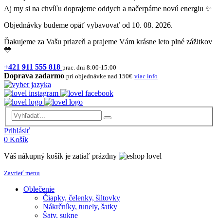
Aj my si na chvíľu doprajeme oddych a načerpáme novú energiu ✨
Objednávky budeme opäť vybavovať od 10. 08. 2026.
Ďakujeme za Vašu priazeň a prajeme Vám krásne leto plné zážitkov
💛
+421 911 555 818
prac. dni 8:00-15:00
Doprava zadarmo
pri objednávke nad 150€
viac info
Prihlásiť
0
Košík
Váš nákupný košík je zatiaľ prázdny
Zavrieť menu
Oblečenie
Čiapky, čelenky, šiltovky
Nákrčníky, tunely, šatky
Šaty, sukne