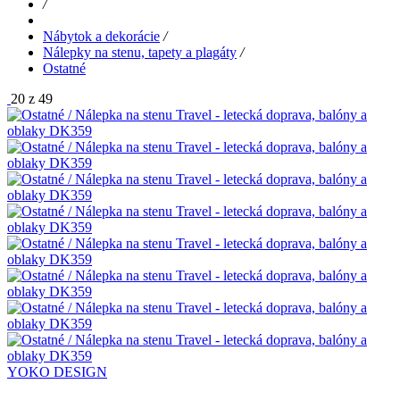
/
Nábytok a dekorácie
/
Nálepky na stenu, tapety a plagáty
/
Ostatné
20 z 49
YOKO DESIGN