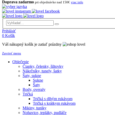
Doprava zadarmo
pri objednávke nad 150€
viac info
Prihlásiť
0
Košík
Váš nákupný košík je zatiaľ prázdny
Zavrieť menu
Oblečenie
Čiapky, čelenky, šiltovky
Nákrčníky, tunely, šatky
Šaty, sukne
Sukne
Šaty
Body, overaly
Tričká
Tričká s dlhým rukávom
Tričká s krátkym rukávom
Mikiny, tuniky
Nohavice, tepláky, pudláče