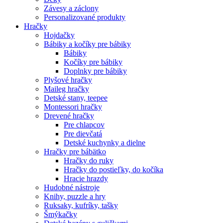
Závesy a záclony
Personalizované produkty
Hračky
Hojdačky
Bábiky a kočíky pre bábiky
Bábiky
Kočíky pre bábiky
Doplnky pre bábiky
Plyšové hračky
Maileg hračky
Detské stany, teepee
Montessori hračky
Drevené hračky
Pre chlapcov
Pre dievčatá
Detské kuchynky a dielne
Hračky pre bábätko
Hračky do ruky
Hračky do postieľky, do kočíka
Hracie hrazdy
Hudobné nástroje
Knihy, puzzle a hry
Ruksaky, kufríky, tašky
Šmýkačky