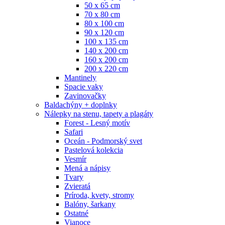
50 x 65 cm
70 x 80 cm
80 x 100 cm
90 x 120 cm
100 x 135 cm
140 x 200 cm
160 x 200 cm
200 x 220 cm
Mantinely
Spacie vaky
Zavinovačky
Baldachýny + doplnky
Nálepky na stenu, tapety a plagáty
Forest - Lesný motív
Safari
Oceán - Podmorský svet
Pastelová kolekcia
Vesmír
Mená a nápisy
Tvary
Zvieratá
Príroda, kvety, stromy
Balóny, šarkany
Ostatné
Vianoce