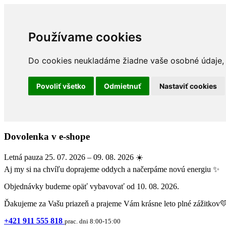
Používame cookies
Do cookies neukladáme žiadne vaše osobné údaje, a
Povoliť všetko
Odmietnuť
Nastaviť cookies
Dovolenka v e-shope
Letná pauza 25. 07. 2026 – 09. 08. 2026 ☀️
Aj my si na chvíľu doprajeme oddych a načerpáme novú energiu ✨
Objednávky budeme opäť vybavovať od 10. 08. 2026.
Ďakujeme za Vašu priazeň a prajeme Vám krásne leto plné zážitkov
+421 911 555 818
prac. dni 8:00-15:00