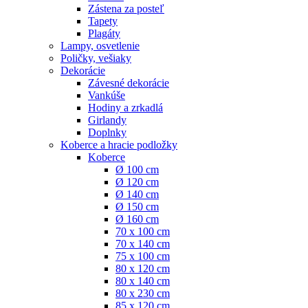
Zástena za posteľ
Tapety
Plagáty
Lampy, osvetlenie
Poličky, vešiaky
Dekorácie
Závesné dekorácie
Vankúše
Hodiny a zrkadlá
Girlandy
Doplnky
Koberce a hracie podložky
Koberce
Ø 100 cm
Ø 120 cm
Ø 140 cm
Ø 150 cm
Ø 160 cm
70 x 100 cm
70 x 140 cm
75 x 100 cm
80 x 120 cm
80 x 140 cm
80 x 230 cm
85 x 120 cm