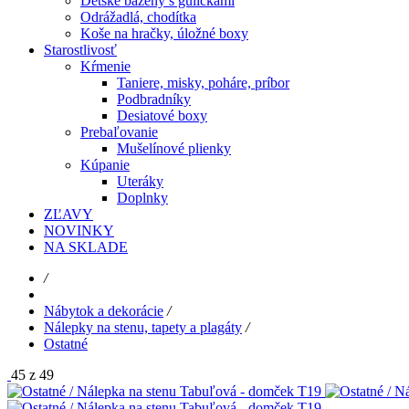
Detské bazény s guličkami
Odrážadlá, chodítka
Koše na hračky, úložné boxy
Starostlivosť
Kŕmenie
Taniere, misky, poháre, príbor
Podbradníky
Desiatové boxy
Prebaľovanie
Mušelínové plienky
Kúpanie
Uteráky
Doplnky
ZĽAVY
NOVINKY
NA SKLADE
/
Nábytok a dekorácie
/
Nálepky na stenu, tapety a plagáty
/
Ostatné
45 z 49