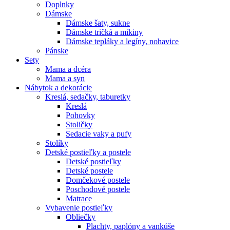
Doplnky
Dámske
Dámske šaty, sukne
Dámske tričká a mikiny
Dámske tepláky a legíny, nohavice
Pánske
Sety
Mama a dcéra
Mama a syn
Nábytok a dekorácie
Kreslá, sedačky, taburetky
Kreslá
Pohovky
Stoličky
Sedacie vaky a pufy
Stolíky
Detské postieľky a postele
Detské postieľky
Detské postele
Domčekové postele
Poschodové postele
Matrace
Vybavenie postieľky
Obliečky
Plachty, paplóny a vankúše