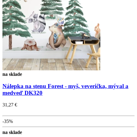
na sklade
Nálepka na stenu Forest - myš, veverička, mýval a
medveď DK320
31,27 €
-35%
na sklade