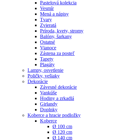
Pastelová kolekcia
Vesmír
Mená a nápisy
Tvary
Zvieratá
Príroda, kvety, stromy
Balóny, šarkany
Ostatné
Vianoce
Zástena za posteľ
Tapety
Plagáty
Lampy, osvetlenie
Poličky, vešiaky
Dekorácie
Závesné dekorácie
Vankúše
Hodiny a zrkadlá
Girlandy
Doplnky
Koberce a hracie podložky
Koberce
Ø 100 cm
Ø 120 cm
Ø 140 cm