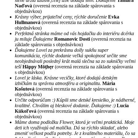
stene drzia užasne,celej izbe dodajú šmrc Dakujeme
Tamara
Naďová
(overená recenzia na základe spárovania s
objednávkou)
Krásny výber, prijateľné ceny, rýchle doručenie
Evka
Hullmanová
(overená recenzia na základe spárovania s
objednávkou)
Perfektná stránka máme od vás hojdačku do interiéru dcérka
ju miluje Ďakujeme
Romanovic Dosti
(overená recenzia na
základe spárovania s objednávkou)
Ďakujeme Lovel za prekrásnu dolly sukňu super
komunikácia, rýchle dodanie veľká spokojnosť určite sme
neobjednávali posledný krát malá slečna sa zo sukničky veľmi
teší
Hãppy Mõţhęr
(overená recenzia na základe spárovania
s objednávkou)
Lovel je láska. Krásne vecičky, ktoré dodajú detským
izbičkám tu správnu atmosféru a originalitu.
Mária
Košutová
(overená recenzia na základe spárovania s
objednávkou)
Určite odporúčam :) Kúpili sme detské kresielko, je nádherné,
kvalitné. Chválim aj bleskové dodanie. Ďakujeme :)
Lucia
Kúkoľová
(overená recenzia na základe spárovania s
objednávkou)
Máme doma podložku Flower, ktorá je veľmi praktická. Moje
deti ich využívajú od malička. Dá sa rýchlo skladať, alebo
zmeniť veľkost podľa potreby. Je z kvalitného materiálu, čo sa