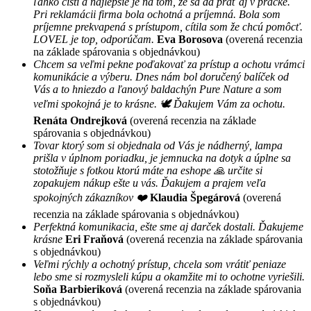
ľahko čistí a najlepšie je na tom, že sa dá prať aj v pračke.
Pri reklamácii firma bola ochotná a príjemná. Bola som
príjemne prekvapená s prístupom, cítila som že chcú pomôcť.
LOVEL je top, odporúčam.
Eva Borosova
(overená recenzia
na základe spárovania s objednávkou)
Chcem sa veľmi pekne poďakovať za prístup a ochotu vrámci
komunikácie a výberu. Dnes nám bol doručený balíček od
Vás a to hniezdo a ľanový baldachýn Pure Nature a som
veľmi spokojná je to krásne. 🕊 Ďakujem Vám za ochotu.
Renáta Ondrejková
(overená recenzia na základe
spárovania s objednávkou)
Tovar ktorý som si objednala od Vás je nádherný, lampa
prišla v úplnom poriadku, je jemnucka na dotyk a úplne sa
stotožňuje s fotkou ktorú máte na eshope 🙏 určite si
zopakujem nákup ešte u vás. Ďakujem a prajem veľa
spokojných zákazníkov ❤️
Klaudia Špegárová
(overená
recenzia na základe spárovania s objednávkou)
Perfektná komunikacia, ešte sme aj darček dostali. Ďakujeme
krásne
Eri Fraňová
(overená recenzia na základe spárovania
s objednávkou)
Veľmi rýchly a ochotný prístup, chcela som vrátiť peniaze
lebo sme si rozmysleli kúpu a okamžite mi to ochotne vyriešili.
Soňa Barbieriková
(overená recenzia na základe spárovania
s objednávkou)