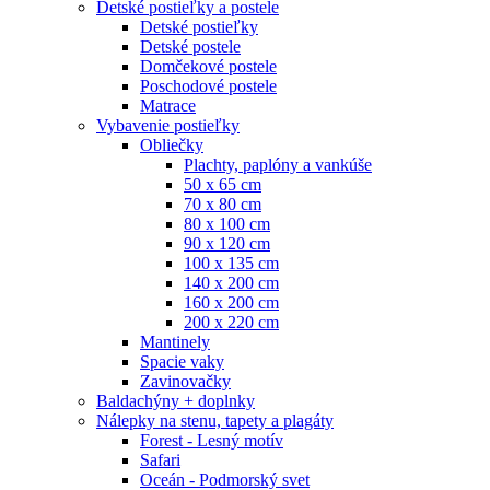
Detské postieľky a postele
Detské postieľky
Detské postele
Domčekové postele
Poschodové postele
Matrace
Vybavenie postieľky
Obliečky
Plachty, paplóny a vankúše
50 x 65 cm
70 x 80 cm
80 x 100 cm
90 x 120 cm
100 x 135 cm
140 x 200 cm
160 x 200 cm
200 x 220 cm
Mantinely
Spacie vaky
Zavinovačky
Baldachýny + doplnky
Nálepky na stenu, tapety a plagáty
Forest - Lesný motív
Safari
Oceán - Podmorský svet