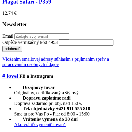
Plagát Safari - P359
12,74 €
Newsletter
Email
Odpíšte verifikačný kód 4953
odoberať
Vložením emailovej adresy súhlasím s prijímaním správ a
spracovaním osobných údajov
# lovel
FB a Instragram
Dizajnový tovar
Originálny, certifikovaný a štýlový
Dopravu zaplatíme radi
Doprava zadarmo pri obj. nad 150 €
Tel. objednávky +421 911 555 818
Sme tu pre Vás Po - Pia: od 8:00 - 15:00
Vrátenie/ výmena do 30 dní
Ako vrátiť/ vymeniť tovar?