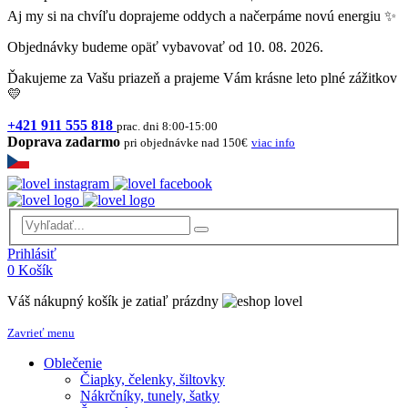
Aj my si na chvíľu doprajeme oddych a načerpáme novú energiu ✨
Objednávky budeme opäť vybavovať od 10. 08. 2026.
Ďakujeme za Vašu priazeň a prajeme Vám krásne leto plné zážitkov
💛
+421 911 555 818
prac. dni 8:00-15:00
Doprava zadarmo
pri objednávke nad 150€
viac info
Prihlásiť
0
Košík
Váš nákupný košík je zatiaľ prázdny
Zavrieť menu
Oblečenie
Čiapky, čelenky, šiltovky
Nákrčníky, tunely, šatky