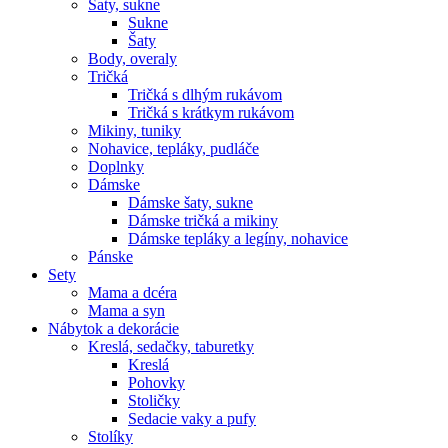
Šaty, sukne
Sukne
Šaty
Body, overaly
Tričká
Tričká s dlhým rukávom
Tričká s krátkym rukávom
Mikiny, tuniky
Nohavice, tepláky, pudláče
Doplnky
Dámske
Dámske šaty, sukne
Dámske tričká a mikiny
Dámske tepláky a legíny, nohavice
Pánske
Sety
Mama a dcéra
Mama a syn
Nábytok a dekorácie
Kreslá, sedačky, taburetky
Kreslá
Pohovky
Stoličky
Sedacie vaky a pufy
Stolíky