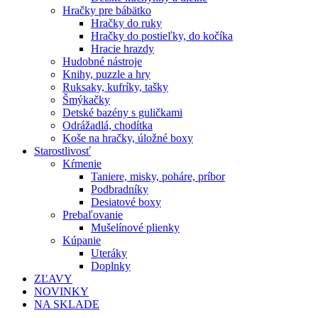
Hračky pre bábätko
Hračky do ruky
Hračky do postieľky, do kočíka
Hracie hrazdy
Hudobné nástroje
Knihy, puzzle a hry
Ruksaky, kufríky, tašky
Šmýkačky
Detské bazény s guličkami
Odrážadlá, chodítka
Koše na hračky, úložné boxy
Starostlivosť
Kŕmenie
Taniere, misky, poháre, príbor
Podbradníky
Desiatové boxy
Prebaľovanie
Mušelínové plienky
Kúpanie
Uteráky
Doplnky
ZĽAVY
NOVINKY
NA SKLADE