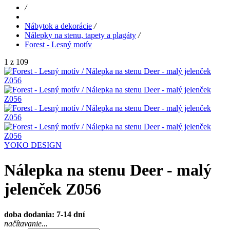
/
Nábytok a dekorácie
/
Nálepky na stenu, tapety a plagáty
/
Forest - Lesný motív
1 z 109
YOKO DESIGN
Nálepka na stenu Deer - malý
jelenček Z056
doba dodania: 7-14 dní
načítavanie...