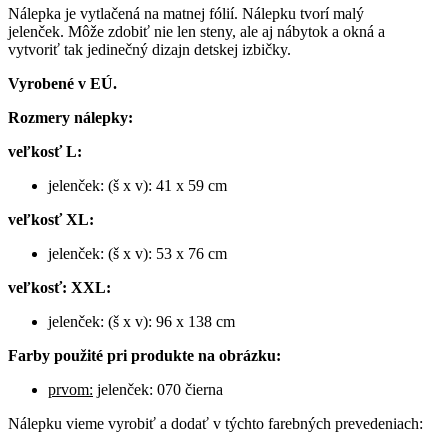
Nálepka je vytlačená na matnej fólií. Nálepku tvorí malý
jelenček. Môže zdobiť nie len steny, ale aj nábytok a okná a
vytvoriť tak jedinečný dizajn detskej izbičky.
Vyrobené v EÚ.
Rozmery nálepky:
veľkosť L:
jelenček: (š x v): 41 x 59 cm
veľkosť XL:
jelenček: (š x v): 53 x 76 cm
veľkosť: XXL:
jelenček: (š x v): 96 x 138 cm
Farby použité pri produkte na obrázku:
prvom:
jelenček: 070 čierna
Nálepku vieme vyrobiť a dodať v týchto farebných prevedeniach: