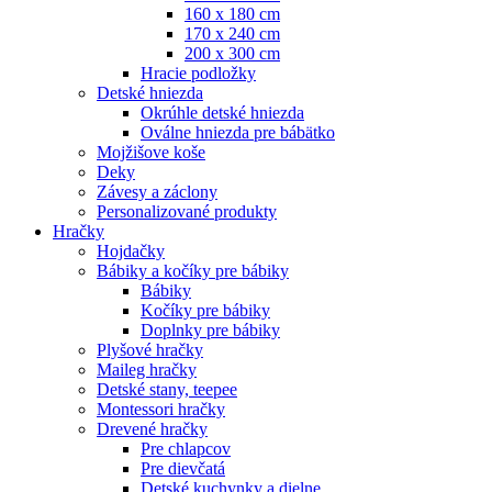
160 x 180 cm
170 x 240 cm
200 x 300 cm
Hracie podložky
Detské hniezda
Okrúhle detské hniezda
Oválne hniezda pre bábätko
Mojžišove koše
Deky
Závesy a záclony
Personalizované produkty
Hračky
Hojdačky
Bábiky a kočíky pre bábiky
Bábiky
Kočíky pre bábiky
Doplnky pre bábiky
Plyšové hračky
Maileg hračky
Detské stany, teepee
Montessori hračky
Drevené hračky
Pre chlapcov
Pre dievčatá
Detské kuchynky a dielne