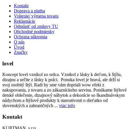
Kontakt
Doprava a platba
Vrátenie/ výmena tovaru
Reklamácie
Odstúpiť od zmluvy TU
Obchodné podmienky
Ochrana súkromia
O nás
Úvod
Značky
lovel
Koncept lovel vznikol zo srdca. Vznikol z lásky k deťom, k štýlu,
dizajnu a určite z lásky k práci. Ponuka lovel je hravá, ale drží si
svoj osobitý štýl. Radi by sme vám dopriali wow efekt z
nakupovania, z tovaru a zo zákazníckeho servisu. Ponúkame štýlové
detské oblečenie, dizajnový nábytok a dekorácie so škandinávskym
nádychom a štýlové produkty k starostivosti o dieťatko od
slovenských a zahraničných ...
viac info
Kontakt
KURTMAN, s.r.o.