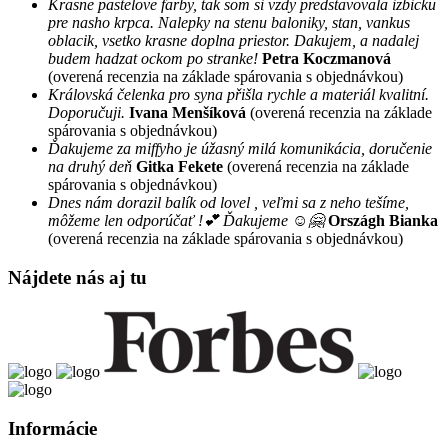
Krasne pastelove farby, tak som si vzdy predstavovala izbicku
pre nasho krpca. Nalepky na stenu baloniky, stan, vankus
oblacik, vsetko krasne doplna priestor. Dakujem, a nadalej
budem hadzat ockom po stranke!
Petra Koczmanová
(overená recenzia na základe spárovania s objednávkou)
Královská čelenka pro syna přišla rychle a materiál kvalitní.
Doporučuji.
Ivana Menšíková
(overená recenzia na základe
spárovania s objednávkou)
Ďakujeme za miffyho je úžasný milá komunikácia, doručenie
na druhý deň
Gitka Fekete
(overená recenzia na základe
spárovania s objednávkou)
Dnes nám dorazil balík od lovel , veľmi sa z neho tešíme,
môžeme len odporúčať !💕 Ďakujeme ☺️🤗
Országh Bianka
(overená recenzia na základe spárovania s objednávkou)
Nájdete nás aj tu
Informácie