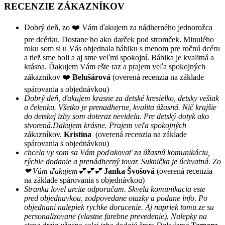
RECENZIE ZÁKAZNÍKOV
Dobrý deň, zo ❤️ Vám ďakujem za nádherného jednorožca
pre dcérku. Dostane ho ako darček pod stromček. Minulého
roku som si u Vás objednala bábiku s menom pre ročnú dcéru
a tiež sme boli a aj sme veľmi spokojní. Bábika je kvalitná a
krásna. Ďakujem Vám ešte raz a prajem veľa spokojných
zákaznikov ❤️
Belušárová
(overená recenzia na základe
spárovania s objednávkou)
Dobrý deň, ďakujem krasne za detské kresielko, detsky vešiak
a čelenku. Všetko je prenadherne, kvalita úžasná. Nič krajšie
do detskej izby som doteraz nevidela. Pre detský dotyk ako
stvorená.Dakujem krásne. Prajem veľa spokojných
zákazníkov.
Kristína
(overená recenzia na základe
spárovania s objednávkou)
chcela vy som sa Vám poďakovať za úžasnú komunikáciu,
rýchle dodanie a prenádherný tovar. Suknička je úchvatná. Zo
❤ Vám ďakujem💕💕💕
Janka Švošová
(overená recenzia
na základe spárovania s objednávkou)
Stranku lovel urcite odporučam. Skvela komunikacia este
pred objednavkou, zodpovedane otazky a podane info. Po
objednani nalepiek rychke dorucenie. Aj napriek tomu ze su
personalizovane (vlastne farebne prevedenie). Nalepky na