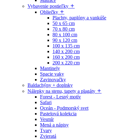
Matrace
Vybavenie postieľky
Obliečky
Plachty, paplóny a vankúše
50 x 65 cm
70 x 80 cm
80 x 100 cm
90 x 120 cm
100 x 135 cm
140 x 200 cm
160 x 200 cm
200 x 220 cm
Mantinely
Spacie vaky
Zavinovačky
Baldachýny + doplnky
Nálepky na stenu, tapety a plagáty
Forest - Lesný motív
Safari
Oceán - Podmorský svet
Pastelová kolekcia
Vesmír
Mená a nápisy
Tvary
Zvieratá