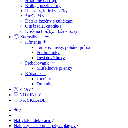
Hudobné nástroje
Knihy, puzzle a hry
Ruksaky, kufríky, tašky
Šmýkačky
Detské bazény s guličkami
Odrážadlá, chodítka
Koše na hračky, úložné boxy
Starostlivosť
Kŕmenie
Taniere, misky, poháre, príbor
Podbradníky
Desiatové boxy
Prebaľovanie
Mušelínové plienky
Kúpanie
Uteráky
Doplnky
ZĽAVY
NOVINKY
NA SKLADE
/
Nábytok a dekorácie
/
Nálepky na stenu, tapety a plagáty
/