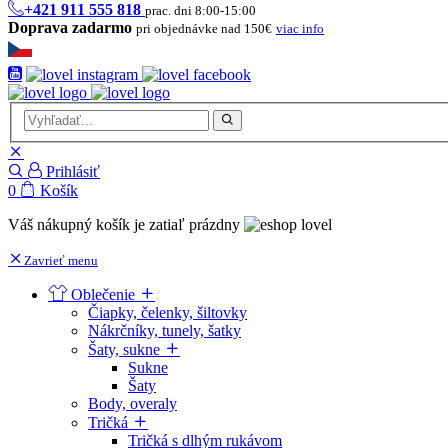
+421 911 555 818
prac. dni 8:00-15:00
Doprava zadarmo
pri objednávke nad 150€
viac info
Prihlásiť
0
Košík
Váš nákupný košík je zatiaľ prázdny
Zavrieť menu
Oblečenie
Čiapky, čelenky, šiltovky
Nákrčníky, tunely, šatky
Šaty, sukne
Sukne
Šaty
Body, overaly
Tričká
Tričká s dlhým rukávom