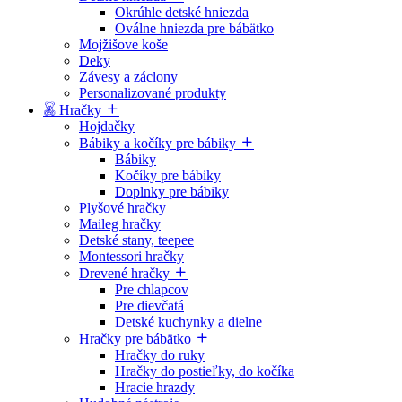
Okrúhle detské hniezda
Oválne hniezda pre bábätko
Mojžišove koše
Deky
Závesy a záclony
Personalizované produkty
Hračky
Hojdačky
Bábiky a kočíky pre bábiky
Bábiky
Kočíky pre bábiky
Doplnky pre bábiky
Plyšové hračky
Maileg hračky
Detské stany, teepee
Montessori hračky
Drevené hračky
Pre chlapcov
Pre dievčatá
Detské kuchynky a dielne
Hračky pre bábätko
Hračky do ruky
Hračky do postieľky, do kočíka
Hracie hrazdy