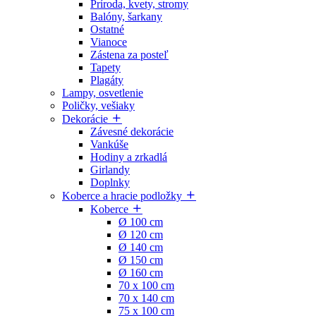
Príroda, kvety, stromy
Balóny, šarkany
Ostatné
Vianoce
Zástena za posteľ
Tapety
Plagáty
Lampy, osvetlenie
Poličky, vešiaky
Dekorácie
Závesné dekorácie
Vankúše
Hodiny a zrkadlá
Girlandy
Doplnky
Koberce a hracie podložky
Koberce
Ø 100 cm
Ø 120 cm
Ø 140 cm
Ø 150 cm
Ø 160 cm
70 x 100 cm
70 x 140 cm
75 x 100 cm