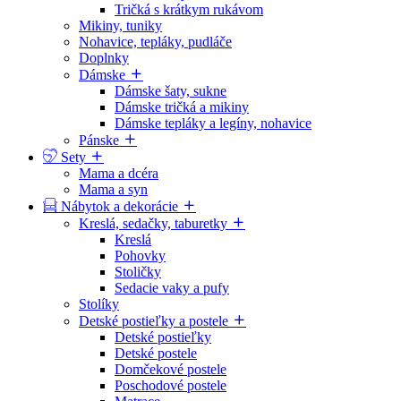
Tričká s krátkym rukávom
Mikiny, tuniky
Nohavice, tepláky, pudláče
Doplnky
Dámske
Dámske šaty, sukne
Dámske tričká a mikiny
Dámske tepláky a legíny, nohavice
Pánske
Sety
Mama a dcéra
Mama a syn
Nábytok a dekorácie
Kreslá, sedačky, taburetky
Kreslá
Pohovky
Stoličky
Sedacie vaky a pufy
Stolíky
Detské postieľky a postele
Detské postieľky
Detské postele
Domčekové postele
Poschodové postele