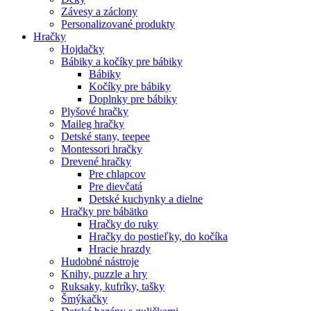
Závesy a záclony
Personalizované produkty
Hračky
Hojdačky
Bábiky a kočíky pre bábiky
Bábiky
Kočíky pre bábiky
Doplnky pre bábiky
Plyšové hračky
Maileg hračky
Detské stany, teepee
Montessori hračky
Drevené hračky
Pre chlapcov
Pre dievčatá
Detské kuchynky a dielne
Hračky pre bábätko
Hračky do ruky
Hračky do postieľky, do kočíka
Hracie hrazdy
Hudobné nástroje
Knihy, puzzle a hry
Ruksaky, kufríky, tašky
Šmýkačky