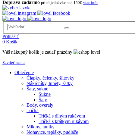
Doprava zadarmo
pri objednávke nad 150€
viac info
Prihlásiť
0
Košík
Váš nákupný košík je zatiaľ prázdny
Zavrieť menu
Oblečenie
Čiapky, čelenky, šiltovky
Nákrčníky, tunely, šatky
Šaty, sukne
Sukne
Šaty
Body, overaly
Tričká
Tričká s dlhým rukávom
Tričká s krátkym rukávom
Mikiny, tuniky
Nohavice, tepláky, pudláče