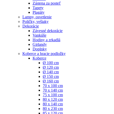
Zástena za posteľ
Tapety
Plagáty
Lampy, osvetlenie
Poličky, vešiaky
Dekorácie
Závesné dekorácie
Vankúše
Hodiny a zrkadlá
Girlandy
Doplnky
Koberce a hracie podložky
Koberce
Ø 100 cm
Ø 120 cm
Ø 140 cm
Ø 150 cm
Ø 160 cm
70 x 100 cm
70 x 140 cm
75 x 100 cm
80 x 120 cm
80 x 140 cm
80 x 230 cm
85 x 120 cm