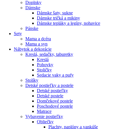
Doplnky
Dámske
Dámske šaty, sukne
Dámske tričká a mikiny
Dámske tepláky a legíny, nohavice
Pánske
Sety
Mama a dcéra
Mama a syn
Nábytok a dekorácie
Kreslá, sedačky, taburetky
Kreslá
Pohovky
Stoličky
Sedacie vaky a pufy
Stolíky
Detské postieľky a postele
Detské postieľky
Detské postele
Domčekové postele
Poschodové postele
Matrace
Vybavenie postieľky
Obliečky
Plachty, paplóny a vankúše