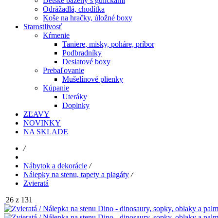
Detské bazény s guličkami
Odrážadlá, chodítka
Koše na hračky, úložné boxy
Starostlivosť
Kŕmenie
Taniere, misky, poháre, príbor
Podbradníky
Desiatové boxy
Prebaľovanie
Mušelínové plienky
Kúpanie
Uteráky
Doplnky
ZĽAVY
NOVINKY
NA SKLADE
/
Nábytok a dekorácie
/
Nálepky na stenu, tapety a plagáty
/
Zvieratá
26 z 131