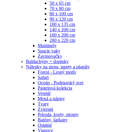
50 x 65 cm
70 x 80 cm
80 x 100 cm
90 x 120 cm
100 x 135 cm
140 x 200 cm
160 x 200 cm
200 x 220 cm
Mantinely
Spacie vaky
Zavinovačky
Baldachýny + doplnky
Nálepky na stenu, tapety a plagáty
Forest - Lesný motív
Safari
Oceán - Podmorský svet
Pastelová kolekcia
Vesmír
Mená a nápisy
Tvary
Zvieratá
Príroda, kvety, stromy
Balóny, šarkany
Ostatné
Vianoce