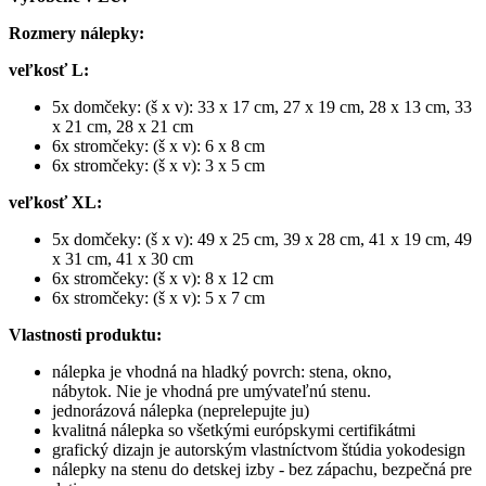
Rozmery nálepky:
veľkosť L:
5x domčeky: (š x v): 33 x 17 cm, 27 x 19 cm, 28 x 13 cm, 33
x 21 cm, 28 x 21 cm
6x stromčeky: (š x v): 6 x 8 cm
6x stromčeky: (š x v): 3 x 5 cm
veľkosť XL:
5x domčeky: (š x v): 49 x 25 cm, 39 x 28 cm, 41 x 19 cm, 49
x 31 cm, 41 x 30 cm
6x stromčeky: (š x v): 8 x 12 cm
6x stromčeky: (š x v): 5 x 7 cm
Vlastnosti produktu:
nálepka je vhodná na hladký povrch: stena, okno,
nábytok. Nie je vhodná pre umývateľnú stenu.
jednorázová nálepka (neprelepujte ju)
kvalitná nálepka so všetkými európskymi certifikátmi
grafický dizajn je autorským vlastníctvom štúdia yokodesign
nálepky na stenu do detskej izby - bez zápachu, bezpečná pre