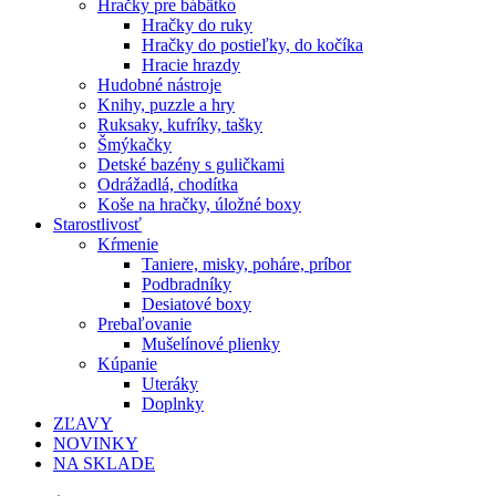
Hračky pre bábätko
Hračky do ruky
Hračky do postieľky, do kočíka
Hracie hrazdy
Hudobné nástroje
Knihy, puzzle a hry
Ruksaky, kufríky, tašky
Šmýkačky
Detské bazény s guličkami
Odrážadlá, chodítka
Koše na hračky, úložné boxy
Starostlivosť
Kŕmenie
Taniere, misky, poháre, príbor
Podbradníky
Desiatové boxy
Prebaľovanie
Mušelínové plienky
Kúpanie
Uteráky
Doplnky
ZĽAVY
NOVINKY
NA SKLADE