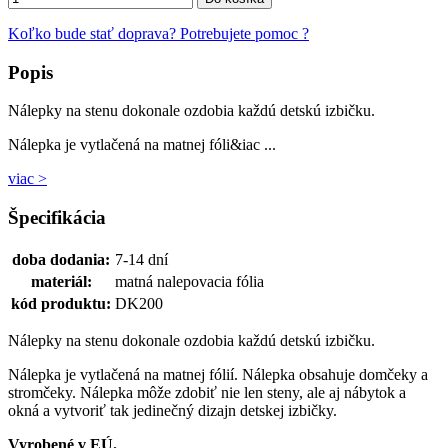
Koľko bude stať doprava?
Potrebujete pomoc ?
Popis
Nálepky na stenu dokonale ozdobia každú detskú izbičku.
Nálepka je vytlačená na matnej fóli&iac ...
viac >
Špecifikácia
doba dodania:
7-14 dní
materiál:
matná nalepovacia fólia
kód produktu:
DK200
Nálepky na stenu dokonale ozdobia každú detskú izbičku.
Nálepka je vytlačená na matnej fólií. Nálepka obsahuje domčeky a
stromčeky. Nálepka môže zdobiť nie len steny, ale aj nábytok a
okná a vytvoriť tak jedinečný dizajn detskej izbičky.
Vyrobené v EÚ.