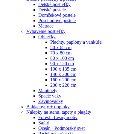
Detské postieľky
Detské postele
Domčekové postele
Poschodové postele
Matrace
Vybavenie postieľky
Obliečky
Plachty, paplóny a vankúše
50 x 65 cm
70 x 80 cm
80 x 100 cm
90 x 120 cm
100 x 135 cm
140 x 200 cm
160 x 200 cm
200 x 220 cm
Mantinely
Spacie vaky
Zavinovačky
Baldachýny + doplnky
Nálepky na stenu, tapety a plagáty
Forest - Lesný motív
Safari
Oceán - Podmorský svet
Pastelová kolekcia