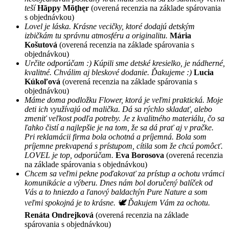
teší
Hãppy Mõţhęr
(overená recenzia na základe spárovania
s objednávkou)
Lovel je láska. Krásne vecičky, ktoré dodajú detským
izbičkám tu správnu atmosféru a originalitu.
Mária
Košutová
(overená recenzia na základe spárovania s
objednávkou)
Určite odporúčam :) Kúpili sme detské kresielko, je nádherné,
kvalitné. Chválim aj bleskové dodanie. Ďakujeme :)
Lucia
Kúkoľová
(overená recenzia na základe spárovania s
objednávkou)
Máme doma podložku Flower, ktorá je veľmi praktická. Moje
deti ich využívajú od malička. Dá sa rýchlo skladať, alebo
zmeniť veľkost podľa potreby. Je z kvalitného materiálu, čo sa
ľahko čistí a najlepšie je na tom, že sa dá prať aj v pračke.
Pri reklamácii firma bola ochotná a príjemná. Bola som
príjemne prekvapená s prístupom, cítila som že chcú pomôcť.
LOVEL je top, odporúčam.
Eva Borosova
(overená recenzia
na základe spárovania s objednávkou)
Chcem sa veľmi pekne poďakovať za prístup a ochotu vrámci
komunikácie a výberu. Dnes nám bol doručený balíček od
Vás a to hniezdo a ľanový baldachýn Pure Nature a som
veľmi spokojná je to krásne. 🕊 Ďakujem Vám za ochotu.
Renáta Ondrejková
(overená recenzia na základe
spárovania s objednávkou)