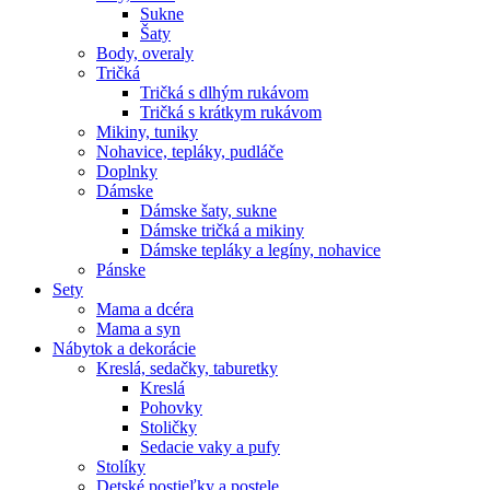
Sukne
Šaty
Body, overaly
Tričká
Tričká s dlhým rukávom
Tričká s krátkym rukávom
Mikiny, tuniky
Nohavice, tepláky, pudláče
Doplnky
Dámske
Dámske šaty, sukne
Dámske tričká a mikiny
Dámske tepláky a legíny, nohavice
Pánske
Sety
Mama a dcéra
Mama a syn
Nábytok a dekorácie
Kreslá, sedačky, taburetky
Kreslá
Pohovky
Stoličky
Sedacie vaky a pufy
Stolíky
Detské postieľky a postele