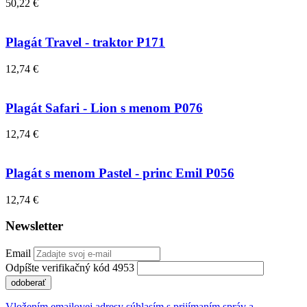
50,22 €
Plagát Travel - traktor P171
12,74 €
Plagát Safari - Lion s menom P076
12,74 €
Plagát s menom Pastel - princ Emil P056
12,74 €
Newsletter
Email
Odpíšte verifikačný kód 4953
odoberať
Vložením emailovej adresy súhlasím s prijímaním správ a