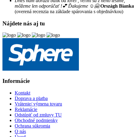
Dnes nám dorazil balík od lovel , veľmi sa z neho tešíme,
môžeme len odporúčať !💕 Ďakujeme ☺️🤗
Országh Bianka
(overená recenzia na základe spárovania s objednávkou)
Nájdete nás aj tu
Informácie
Kontakt
Doprava a platba
Vrátenie/ výmena tovaru
Reklamácie
Odstúpiť od zmluvy TU
Obchodné podmienky
Ochrana súkromia
O nás
Úvod