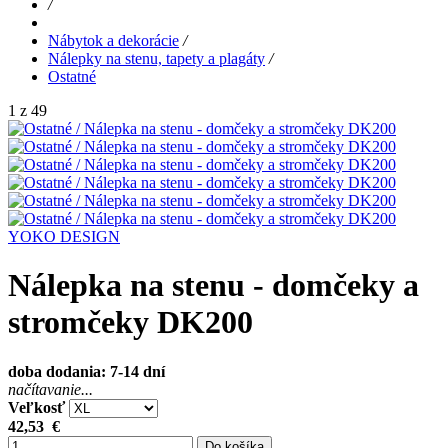
/
Nábytok a dekorácie
/
Nálepky na stenu, tapety a plagáty
/
Ostatné
1 z 49
YOKO DESIGN
Nálepka na stenu - domčeky a
stromčeky DK200
doba dodania: 7-14 dní
načítavanie...
Veľkosť
42,53
€
Do košíka