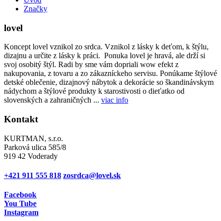
Značky
lovel
Koncept lovel vznikol zo srdca. Vznikol z lásky k deťom, k štýlu,
dizajnu a určite z lásky k práci. Ponuka lovel je hravá, ale drží si
svoj osobitý štýl. Radi by sme vám dopriali wow efekt z
nakupovania, z tovaru a zo zákazníckeho servisu. Ponúkame štýlové
detské oblečenie, dizajnový nábytok a dekorácie so škandinávskym
nádychom a štýlové produkty k starostivosti o dieťatko od
slovenských a zahraničných ...
viac info
Kontakt
KURTMAN, s.r.o.
Parková ulica 585/8
919 42 Voderady
+421 911 555 818
zosrdca@lovel.sk
Facebook
You Tube
Instagram