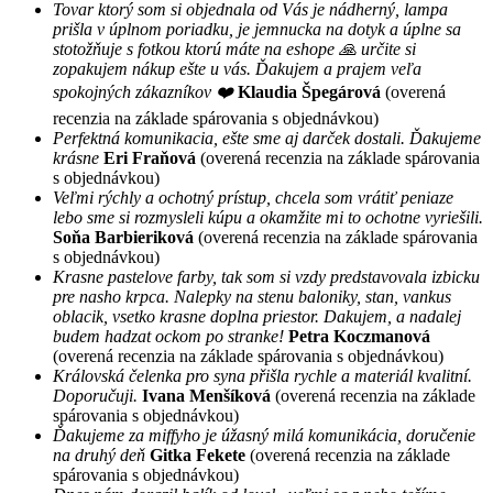
Tovar ktorý som si objednala od Vás je nádherný, lampa
prišla v úplnom poriadku, je jemnucka na dotyk a úplne sa
stotožňuje s fotkou ktorú máte na eshope 🙏 určite si
zopakujem nákup ešte u vás. Ďakujem a prajem veľa
spokojných zákazníkov ❤️
Klaudia Špegárová
(overená
recenzia na základe spárovania s objednávkou)
Perfektná komunikacia, ešte sme aj darček dostali. Ďakujeme
krásne
Eri Fraňová
(overená recenzia na základe spárovania
s objednávkou)
Veľmi rýchly a ochotný prístup, chcela som vrátiť peniaze
lebo sme si rozmysleli kúpu a okamžite mi to ochotne vyriešili.
Soňa Barbieriková
(overená recenzia na základe spárovania
s objednávkou)
Krasne pastelove farby, tak som si vzdy predstavovala izbicku
pre nasho krpca. Nalepky na stenu baloniky, stan, vankus
oblacik, vsetko krasne doplna priestor. Dakujem, a nadalej
budem hadzat ockom po stranke!
Petra Koczmanová
(overená recenzia na základe spárovania s objednávkou)
Královská čelenka pro syna přišla rychle a materiál kvalitní.
Doporučuji.
Ivana Menšíková
(overená recenzia na základe
spárovania s objednávkou)
Ďakujeme za miffyho je úžasný milá komunikácia, doručenie
na druhý deň
Gitka Fekete
(overená recenzia na základe
spárovania s objednávkou)