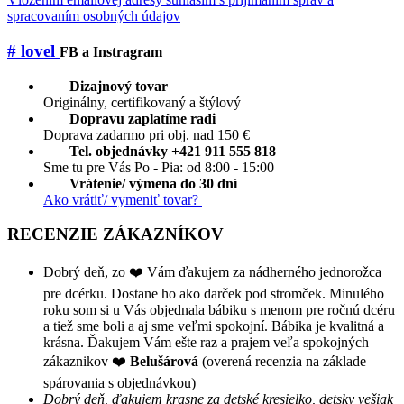
spracovaním osobných údajov
# lovel
FB a Instragram
Dizajnový tovar
Originálny, certifikovaný a štýlový
Dopravu zaplatíme radi
Doprava zadarmo pri obj. nad 150 €
Tel. objednávky +421 911 555 818
Sme tu pre Vás Po - Pia: od 8:00 - 15:00
Vrátenie/ výmena do 30 dní
Ako vrátiť/ vymeniť tovar?
RECENZIE ZÁKAZNÍKOV
Dobrý deň, zo ❤️ Vám ďakujem za nádherného jednorožca
pre dcérku. Dostane ho ako darček pod stromček. Minulého
roku som si u Vás objednala bábiku s menom pre ročnú dcéru
a tiež sme boli a aj sme veľmi spokojní. Bábika je kvalitná a
krásna. Ďakujem Vám ešte raz a prajem veľa spokojných
zákaznikov ❤️
Belušárová
(overená recenzia na základe
spárovania s objednávkou)
Dobrý deň, ďakujem krasne za detské kresielko, detsky vešiak