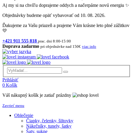
Aj my si na chvíľu doprajeme oddych a načerpáme novú energiu ✨
Objednávky budeme opäť vybavovať od 10. 08. 2026.
Ďakujeme za Vašu priazeň a prajeme Vám krásne leto plné zážitkov
💛
+421 911 555 818
prac. dni 8:00-15:00
Doprava zadarmo
pri objednávke nad 150€
viac info
Prihlásiť
0
Košík
Váš nákupný košík je zatiaľ prázdny
Zavrieť menu
Oblečenie
Čiapky, čelenky, šiltovky
Nákrčníky, tunely, šatky
Šaty, sukne