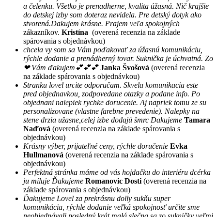
a čelenku. Všetko je prenadherne, kvalita úžasná. Nič krajšie
do detskej izby som doteraz nevidela. Pre detský dotyk ako
stvorená.Dakujem krásne. Prajem veľa spokojných
zákazníkov.
Kristína
(overená recenzia na základe
spárovania s objednávkou)
chcela vy som sa Vám poďakovať za úžasnú komunikáciu,
rýchle dodanie a prenádherný tovar. Suknička je úchvatná. Zo
❤ Vám ďakujem💕💕💕
Janka Švošová
(overená recenzia
na základe spárovania s objednávkou)
Stranku lovel urcite odporučam. Skvela komunikacia este
pred objednavkou, zodpovedane otazky a podane info. Po
objednani nalepiek rychke dorucenie. Aj napriek tomu ze su
personalizovane (vlastne farebne prevedenie). Nalepky na
stene drzia užasne,celej izbe dodajú šmrc Dakujeme
Tamara
Naďová
(overená recenzia na základe spárovania s
objednávkou)
Krásny výber, prijateľné ceny, rýchle doručenie
Evka
Hullmanová
(overená recenzia na základe spárovania s
objednávkou)
Perfektná stránka máme od vás hojdačku do interiéru dcérka
ju miluje Ďakujeme
Romanovic Dosti
(overená recenzia na
základe spárovania s objednávkou)
Ďakujeme Lovel za prekrásnu dolly sukňu super
komunikácia, rýchle dodanie veľká spokojnosť určite sme
neobjednávali posledný krát malá slečna sa zo sukničky veľmi