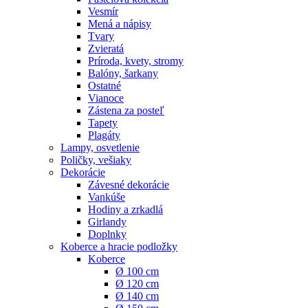
Vesmír
Mená a nápisy
Tvary
Zvieratá
Príroda, kvety, stromy
Balóny, šarkany
Ostatné
Vianoce
Zástena za posteľ
Tapety
Plagáty
Lampy, osvetlenie
Poličky, vešiaky
Dekorácie
Závesné dekorácie
Vankúše
Hodiny a zrkadlá
Girlandy
Doplnky
Koberce a hracie podložky
Koberce
Ø 100 cm
Ø 120 cm
Ø 140 cm