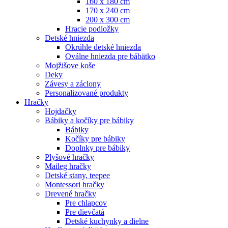
160 x 180 cm
170 x 240 cm
200 x 300 cm
Hracie podložky
Detské hniezda
Okrúhle detské hniezda
Oválne hniezda pre bábätko
Mojžišove koše
Deky
Závesy a záclony
Personalizované produkty
Hračky
Hojdačky
Bábiky a kočíky pre bábiky
Bábiky
Kočíky pre bábiky
Doplnky pre bábiky
Plyšové hračky
Maileg hračky
Detské stany, teepee
Montessori hračky
Drevené hračky
Pre chlapcov
Pre dievčatá
Detské kuchynky a dielne