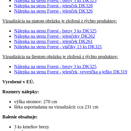
Nálepka na stenu Forest - brezy 3 ks DK325
Nálepka na stenu Forest - jelenček DK32
8
Nálepka na stenu Forest - jelenček DK326
Vizualizácia na piatom obrázku je zložená z týchto produktov:
Nálepka na stenu Forest - brezy 3 ks DK325
Nálepka na stenu Forest - jelenčeky DK262
Nálepka na stenu Forest - jelenček DK261
Nálepka na stenu Forest - vtáčiky 13 ks DK321
Vizualizácia na šiestom obrázku je zložená z týchto produktov:
Nálepka na stenu Forest - brezy 3 ks DK325
Nálepka na stenu Forest - jelenček, veverička a ježko DK319
Vyrobené v EÚ.
Rozmery nálepky:
výška stromov: 270 cm
šírka usporiadania na vizualizácii: cca 231 cm
Balenie obsahuje:
3 ks kmeňov brezy