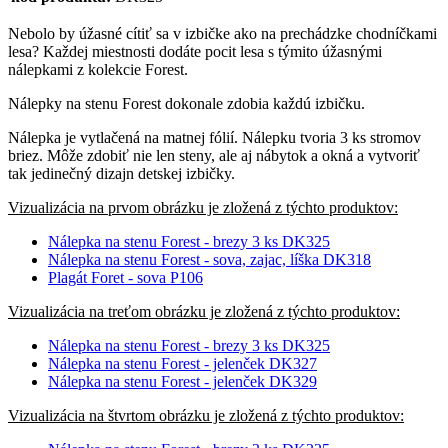
Nebolo by úžasné cítiť sa v izbičke ako na prechádzke chodníčkami
lesa? Každej miestnosti dodáte pocit lesa s týmito úžasnými
nálepkami z kolekcie Forest.
Nálepky na stenu Forest dokonale zdobia každú izbičku.
Nálepka je vytlačená na matnej fólií. Nálepku tvoria 3 ks stromov
briez. Môže zdobiť nie len steny, ale aj nábytok a okná a vytvoriť
tak jedinečný dizajn detskej izbičky.
Vizualizácia na prvom obrázku je zložená z týchto produktov:
Nálepka na stenu Forest - brezy 3 ks DK325
Nálepka na stenu Forest - sova, zajac, líška DK318
Plagát Foret - sova P106
Vizualizácia na treťom obrázku je zložená z týchto produktov:
Nálepka na stenu Forest - brezy 3 ks DK325
Nálepka na stenu Forest - jelenček DK327
Nálepka na stenu Forest - jelenček DK329
Vizualizácia na štvrtom obrázku je zložená z týchto produktov: