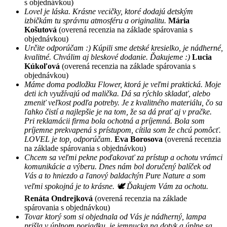
s objednávkou)
Lovel je láska. Krásne vecičky, ktoré dodajú detským
izbičkám tu správnu atmosféru a originalitu.
Mária
Košutová
(overená recenzia na základe spárovania s
objednávkou)
Určite odporúčam :) Kúpili sme detské kresielko, je nádherné,
kvalitné. Chválim aj bleskové dodanie. Ďakujeme :)
Lucia
Kúkoľová
(overená recenzia na základe spárovania s
objednávkou)
Máme doma podložku Flower, ktorá je veľmi praktická. Moje
deti ich využívajú od malička. Dá sa rýchlo skladať, alebo
zmeniť veľkost podľa potreby. Je z kvalitného materiálu, čo sa
ľahko čistí a najlepšie je na tom, že sa dá prať aj v pračke.
Pri reklamácii firma bola ochotná a príjemná. Bola som
príjemne prekvapená s prístupom, cítila som že chcú pomôcť.
LOVEL je top, odporúčam.
Eva Borosova
(overená recenzia
na základe spárovania s objednávkou)
Chcem sa veľmi pekne poďakovať za prístup a ochotu vrámci
komunikácie a výberu. Dnes nám bol doručený balíček od
Vás a to hniezdo a ľanový baldachýn Pure Nature a som
veľmi spokojná je to krásne. 🕊 Ďakujem Vám za ochotu.
Renáta Ondrejková
(overená recenzia na základe
spárovania s objednávkou)
Tovar ktorý som si objednala od Vás je nádherný, lampa
prišla v úplnom poriadku, je jemnucka na dotyk a úplne sa