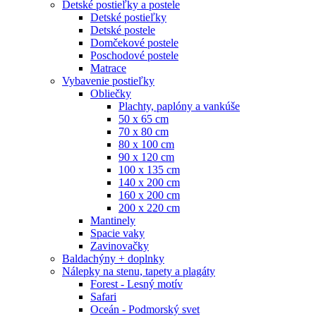
Detské postieľky a postele
Detské postieľky
Detské postele
Domčekové postele
Poschodové postele
Matrace
Vybavenie postieľky
Obliečky
Plachty, paplóny a vankúše
50 x 65 cm
70 x 80 cm
80 x 100 cm
90 x 120 cm
100 x 135 cm
140 x 200 cm
160 x 200 cm
200 x 220 cm
Mantinely
Spacie vaky
Zavinovačky
Baldachýny + doplnky
Nálepky na stenu, tapety a plagáty
Forest - Lesný motív
Safari
Oceán - Podmorský svet