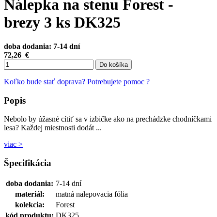
Nálepka na stenu Forest -
brezy 3 ks DK325
doba dodania: 7-14 dní
72,26
€
Do košíka
Koľko bude stať doprava?
Potrebujete pomoc ?
Popis
Nebolo by úžasné cítiť sa v izbičke ako na prechádzke chodníčkami
lesa? Každej miestnosti dodát ...
viac >
Špecifikácia
doba dodania:
7-14 dní
materiál:
matná nalepovacia fólia
kolekcia:
Forest
kód produktu:
DK325