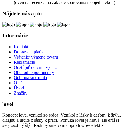
(overená recenzia na základe spárovania s objednávkou)
Nájdete nás aj tu
Informácie
Kontakt
Doprava a platba
Vrátenie/ výmena tovaru
Reklamácie
Odstúpiť od zmluvy TU
Obchodné podmienky
Ochrana súkromia
O nás
Úvod
Značky
lovel
Koncept lovel vznikol zo srdca. Vznikol z lásky k deťom, k štýlu,
dizajnu a určite z lásky k práci. Ponuka lovel je hravá, ale drží si
svoj osobitý štýl. Radi by sme vám dopriali wow efekt z