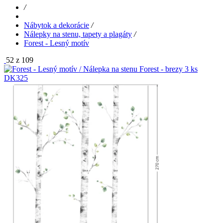
/
Nábytok a dekorácie
/
Nálepky na stenu, tapety a plagáty
/
Forest - Lesný motív
52 z 109