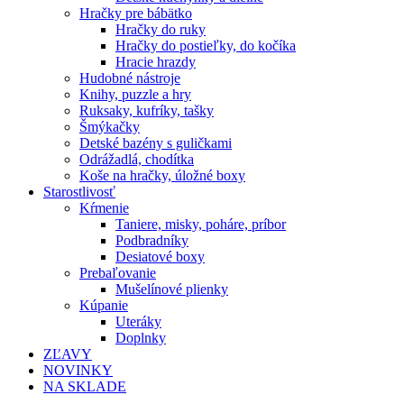
Hračky pre bábätko
Hračky do ruky
Hračky do postieľky, do kočíka
Hracie hrazdy
Hudobné nástroje
Knihy, puzzle a hry
Ruksaky, kufríky, tašky
Šmýkačky
Detské bazény s guličkami
Odrážadlá, chodítka
Koše na hračky, úložné boxy
Starostlivosť
Kŕmenie
Taniere, misky, poháre, príbor
Podbradníky
Desiatové boxy
Prebaľovanie
Mušelínové plienky
Kúpanie
Uteráky
Doplnky
ZĽAVY
NOVINKY
NA SKLADE