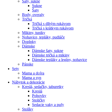
Šaty, sukne
Sukne
Šaty
Body, overaly
Tričká
Tričká s dlhým rukávom
Tričká s krátkym rukávom
Mikiny, tuniky
Nohavice, tepláky, pudláče
Doplnky
Dámske
Dámske šaty, sukne
Dámske tričká a mikiny
Dámske tepláky a legíny, nohavice
Pánske
Sety
Mama a dcéra
Mama a syn
Nábytok a dekorácie
Kreslá, sedačky, taburetky
Kreslá
Pohovky
Stoličky
Sedacie vaky a pufy
Stolíky