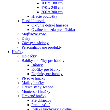
160 x 180 cm
170 x 240 cm
200 x 300 cm
Hracie podložky
Detské hniezda
Okrúhle detské hniezda
Oválne hniezda pre bábätko
Mojžišove koše
Deky
Závesy a záclony
Personalizované produkty
Hračky
Hojdačky
Bábiky a kočíky pre bábiky
Bábiky
Kočíky pre bábiky
Doplnky pre bábiky
Plyšové hračky
Maileg hračky
Detské stany, teepee
Montessori hračky
Drevené hračky
Pre chlapcov
Pre dievčatá
Detské kuchynky a dielne