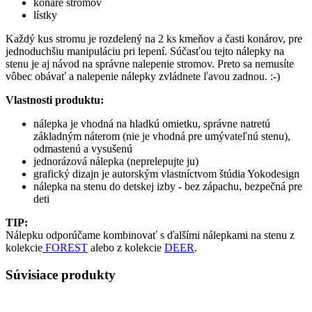
konáre stromov
lístky
Každý kus stromu je rozdelený na 2 ks kmeňov a časti konárov, pre
jednoduchšiu manipuláciu pri lepení. Súčasťou tejto nálepky na
stenu je aj návod na správne nalepenie stromov. Preto sa nemusíte
vôbec obávať a nalepenie nálepky zvládnete ľavou zadnou. :-)
Vlastnosti produktu:
nálepka je vhodná na hladkú omietku, správne natretú
základným náterom (nie je vhodná pre umývateľnú stenu),
odmastenú a vysušenú
jednorázová nálepka (neprelepujte ju)
grafický dizajn je autorským vlastníctvom štúdia Yokodesign
nálepka na stenu do detskej izby - bez zápachu, bezpečná pre
deti
TIP:
Nálepku odporúčame kombinovať s ďalšími nálepkami na stenu z
kolekcie
FOREST
alebo z kolekcie
DEER
.
Súvisiace produkty