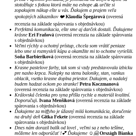
stotožňuje s fotkou ktorú máte na eshope 🙏 určite si
zopakujem nákup ešte u vás. Ďakujem a prajem veľa
spokojných zákazníkov ❤️
Klaudia Špegárová
(overená
recenzia na základe spárovania s objednávkou)
Perfektná komunikacia, ešte sme aj darček dostali. Ďakujeme
krásne
Eri Fraňová
(overená recenzia na základe spárovania
s objednávkou)
Veľmi rýchly a ochotný prístup, chcela som vrátiť peniaze
lebo sme si rozmysleli kúpu a okamžite mi to ochotne vyriešili.
Soňa Barbieriková
(overená recenzia na základe spárovania
s objednávkou)
Krasne pastelove farby, tak som si vzdy predstavovala izbicku
pre nasho krpca. Nalepky na stenu baloniky, stan, vankus
oblacik, vsetko krasne doplna priestor. Dakujem, a nadalej
budem hadzat ockom po stranke!
Petra Koczmanová
(overená recenzia na základe spárovania s objednávkou)
Královská čelenka pro syna přišla rychle a materiál kvalitní.
Doporučuji.
Ivana Menšíková
(overená recenzia na základe
spárovania s objednávkou)
Ďakujeme za miffyho je úžasný milá komunikácia, doručenie
na druhý deň
Gitka Fekete
(overená recenzia na základe
spárovania s objednávkou)
Dnes nám dorazil balík od lovel , veľmi sa z neho tešíme,
môžeme len odporúčať !💕 Ďakujeme ☺️🤗
Országh Bianka