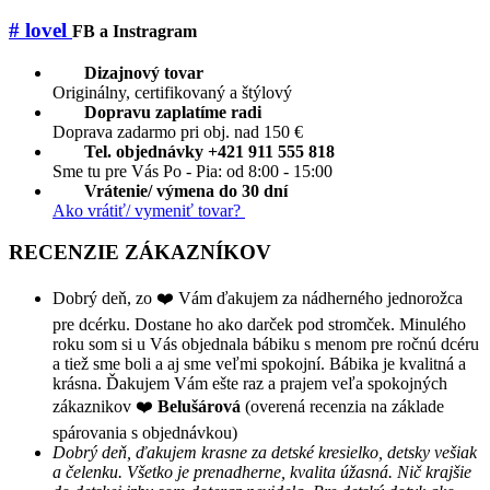
# lovel
FB a Instragram
Dizajnový tovar
Originálny, certifikovaný a štýlový
Dopravu zaplatíme radi
Doprava zadarmo pri obj. nad 150 €
Tel. objednávky +421 911 555 818
Sme tu pre Vás Po - Pia: od 8:00 - 15:00
Vrátenie/ výmena do 30 dní
Ako vrátiť/ vymeniť tovar?
RECENZIE ZÁKAZNÍKOV
Dobrý deň, zo ❤️ Vám ďakujem za nádherného jednorožca
pre dcérku. Dostane ho ako darček pod stromček. Minulého
roku som si u Vás objednala bábiku s menom pre ročnú dcéru
a tiež sme boli a aj sme veľmi spokojní. Bábika je kvalitná a
krásna. Ďakujem Vám ešte raz a prajem veľa spokojných
zákaznikov ❤️
Belušárová
(overená recenzia na základe
spárovania s objednávkou)
Dobrý deň, ďakujem krasne za detské kresielko, detsky vešiak
a čelenku. Všetko je prenadherne, kvalita úžasná. Nič krajšie