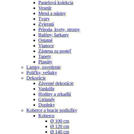
Pastelová kolekcia
Vesmír
Mená a nápisy
Tvary
Zvieratá
Príroda, kvety, stromy
Balóny, šarkany
Ostatné
Vianoce
Zástena za posteľ
Tapety
Plagáty
Lampy, osvetlenie
Poličky, vešiaky
Dekorácie
Závesné dekorácie
Vankúše
Hodiny a zrkadlá
Girlandy
Doplnky
Koberce a hracie podložky
Koberce
Ø 100 cm
Ø 120 cm
Ø 140 cm