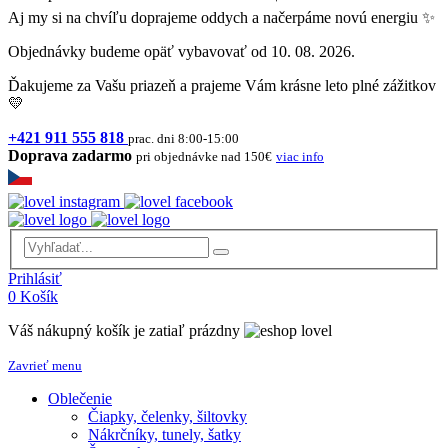
Aj my si na chvíľu doprajeme oddych a načerpáme novú energiu ✨
Objednávky budeme opäť vybavovať od 10. 08. 2026.
Ďakujeme za Vašu priazeň a prajeme Vám krásne leto plné zážitkov
💛
+421 911 555 818
prac. dni 8:00-15:00
Doprava zadarmo
pri objednávke nad 150€
viac info
Prihlásiť
0
Košík
Váš nákupný košík je zatiaľ prázdny
Zavrieť menu
Oblečenie
Čiapky, čelenky, šiltovky
Nákrčníky, tunely, šatky