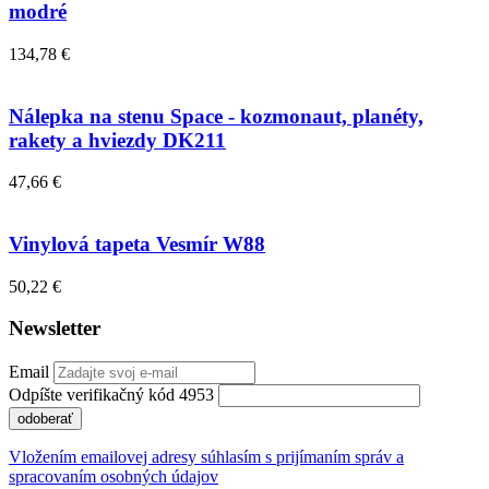
modré
134,78 €
Nálepka na stenu Space - kozmonaut, planéty,
rakety a hviezdy DK211
47,66 €
Vinylová tapeta Vesmír W88
50,22 €
Newsletter
Email
Odpíšte verifikačný kód 4953
odoberať
Vložením emailovej adresy súhlasím s prijímaním správ a
spracovaním osobných údajov