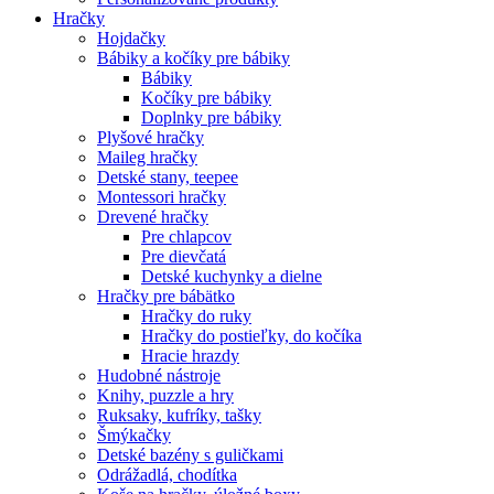
Hračky
Hojdačky
Bábiky a kočíky pre bábiky
Bábiky
Kočíky pre bábiky
Doplnky pre bábiky
Plyšové hračky
Maileg hračky
Detské stany, teepee
Montessori hračky
Drevené hračky
Pre chlapcov
Pre dievčatá
Detské kuchynky a dielne
Hračky pre bábätko
Hračky do ruky
Hračky do postieľky, do kočíka
Hracie hrazdy
Hudobné nástroje
Knihy, puzzle a hry
Ruksaky, kufríky, tašky
Šmýkačky
Detské bazény s guličkami
Odrážadlá, chodítka