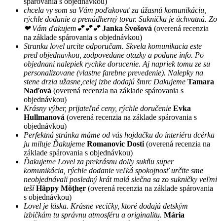
spárovania s objednávkou)
chcela vy som sa Vám poďakovať za úžasnú komunikáciu,
rýchle dodanie a prenádherný tovar. Suknička je úchvatná. Zo
❤ Vám ďakujem💕💕💕
Janka Švošová
(overená recenzia
na základe spárovania s objednávkou)
Stranku lovel urcite odporučam. Skvela komunikacia este
pred objednavkou, zodpovedane otazky a podane info. Po
objednani nalepiek rychke dorucenie. Aj napriek tomu ze su
personalizovane (vlastne farebne prevedenie). Nalepky na
stene drzia užasne,celej izbe dodajú šmrc Dakujeme
Tamara
Naďová
(overená recenzia na základe spárovania s
objednávkou)
Krásny výber, prijateľné ceny, rýchle doručenie
Evka
Hullmanová
(overená recenzia na základe spárovania s
objednávkou)
Perfektná stránka máme od vás hojdačku do interiéru dcérka
ju miluje Ďakujeme
Romanovic Dosti
(overená recenzia na
základe spárovania s objednávkou)
Ďakujeme Lovel za prekrásnu dolly sukňu super
komunikácia, rýchle dodanie veľká spokojnosť určite sme
neobjednávali posledný krát malá slečna sa zo sukničky veľmi
teší
Hãppy Mõţhęr
(overená recenzia na základe spárovania
s objednávkou)
Lovel je láska. Krásne vecičky, ktoré dodajú detským
izbičkám tu správnu atmosféru a originalitu.
Mária