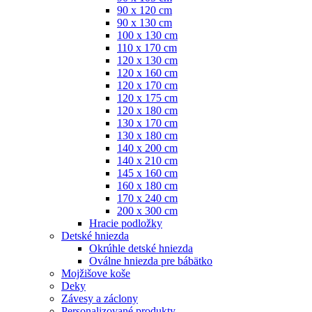
90 x 120 cm
90 x 130 cm
100 x 130 cm
110 x 170 cm
120 x 130 cm
120 x 160 cm
120 x 170 cm
120 x 175 cm
120 x 180 cm
130 x 170 cm
130 x 180 cm
140 x 200 cm
140 x 210 cm
145 x 160 cm
160 x 180 cm
170 x 240 cm
200 x 300 cm
Hracie podložky
Detské hniezda
Okrúhle detské hniezda
Oválne hniezda pre bábätko
Mojžišove koše
Deky
Závesy a záclony
Personalizované produkty