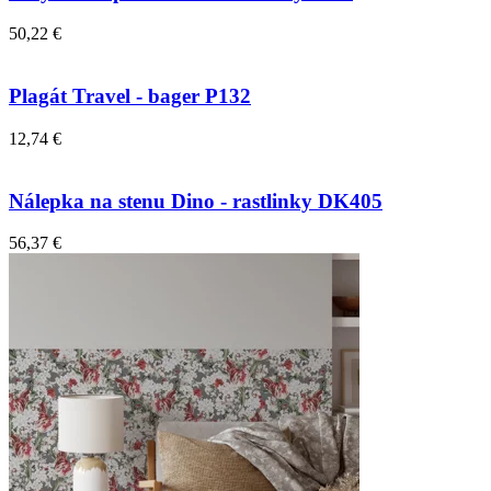
50,22 €
Plagát Travel - bager P132
12,74 €
Nálepka na stenu Dino - rastlinky DK405
56,37 €