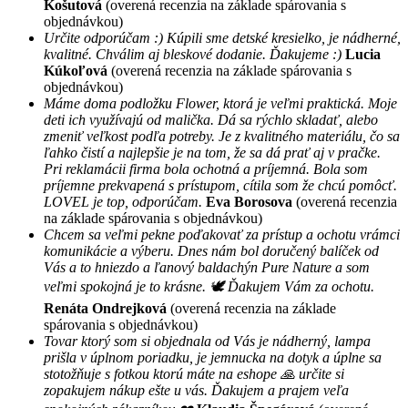
Košutová
(overená recenzia na základe spárovania s
objednávkou)
Určite odporúčam :) Kúpili sme detské kresielko, je nádherné,
kvalitné. Chválim aj bleskové dodanie. Ďakujeme :)
Lucia
Kúkoľová
(overená recenzia na základe spárovania s
objednávkou)
Máme doma podložku Flower, ktorá je veľmi praktická. Moje
deti ich využívajú od malička. Dá sa rýchlo skladať, alebo
zmeniť veľkost podľa potreby. Je z kvalitného materiálu, čo sa
ľahko čistí a najlepšie je na tom, že sa dá prať aj v pračke.
Pri reklamácii firma bola ochotná a príjemná. Bola som
príjemne prekvapená s prístupom, cítila som že chcú pomôcť.
LOVEL je top, odporúčam.
Eva Borosova
(overená recenzia
na základe spárovania s objednávkou)
Chcem sa veľmi pekne poďakovať za prístup a ochotu vrámci
komunikácie a výberu. Dnes nám bol doručený balíček od
Vás a to hniezdo a ľanový baldachýn Pure Nature a som
veľmi spokojná je to krásne. 🕊 Ďakujem Vám za ochotu.
Renáta Ondrejková
(overená recenzia na základe
spárovania s objednávkou)
Tovar ktorý som si objednala od Vás je nádherný, lampa
prišla v úplnom poriadku, je jemnucka na dotyk a úplne sa
stotožňuje s fotkou ktorú máte na eshope 🙏 určite si
zopakujem nákup ešte u vás. Ďakujem a prajem veľa