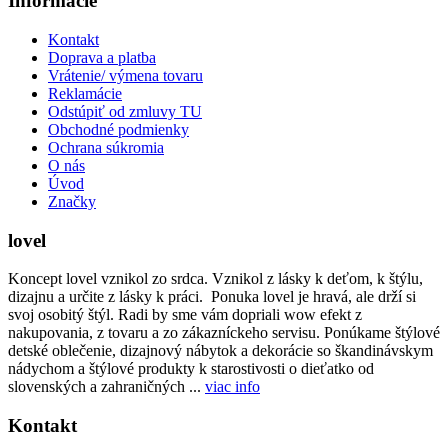
Informácie
Kontakt
Doprava a platba
Vrátenie/ výmena tovaru
Reklamácie
Odstúpiť od zmluvy TU
Obchodné podmienky
Ochrana súkromia
O nás
Úvod
Značky
lovel
Koncept lovel vznikol zo srdca. Vznikol z lásky k deťom, k štýlu,
dizajnu a určite z lásky k práci. Ponuka lovel je hravá, ale drží si
svoj osobitý štýl. Radi by sme vám dopriali wow efekt z
nakupovania, z tovaru a zo zákazníckeho servisu. Ponúkame štýlové
detské oblečenie, dizajnový nábytok a dekorácie so škandinávskym
nádychom a štýlové produkty k starostivosti o dieťatko od
slovenských a zahraničných ...
viac info
Kontakt