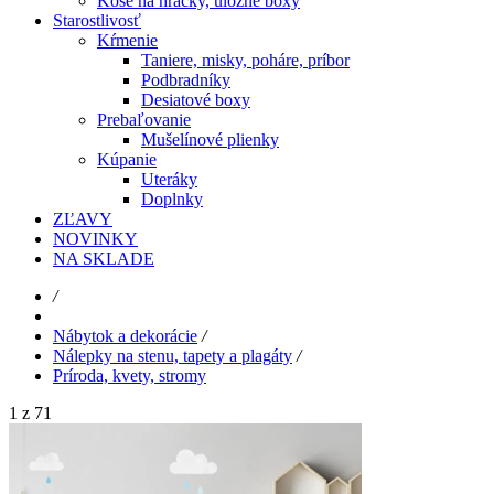
Koše na hračky, úložné boxy
Starostlivosť
Kŕmenie
Taniere, misky, poháre, príbor
Podbradníky
Desiatové boxy
Prebaľovanie
Mušelínové plienky
Kúpanie
Uteráky
Doplnky
ZĽAVY
NOVINKY
NA SKLADE
/
Nábytok a dekorácie
/
Nálepky na stenu, tapety a plagáty
/
Príroda, kvety, stromy
1 z 71