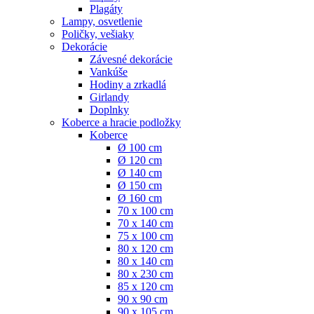
Plagáty
Lampy, osvetlenie
Poličky, vešiaky
Dekorácie
Závesné dekorácie
Vankúše
Hodiny a zrkadlá
Girlandy
Doplnky
Koberce a hracie podložky
Koberce
Ø 100 cm
Ø 120 cm
Ø 140 cm
Ø 150 cm
Ø 160 cm
70 x 100 cm
70 x 140 cm
75 x 100 cm
80 x 120 cm
80 x 140 cm
80 x 230 cm
85 x 120 cm
90 x 90 cm
90 x 105 cm