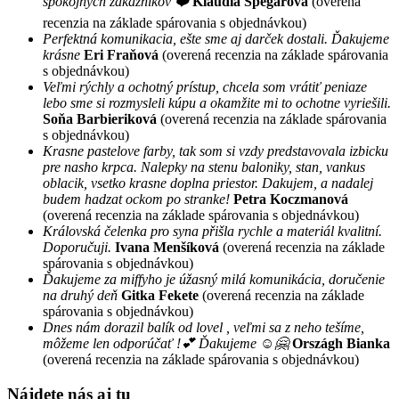
spokojných zákazníkov ❤️
Klaudia Špegárová
(overená
recenzia na základe spárovania s objednávkou)
Perfektná komunikacia, ešte sme aj darček dostali. Ďakujeme
krásne
Eri Fraňová
(overená recenzia na základe spárovania
s objednávkou)
Veľmi rýchly a ochotný prístup, chcela som vrátiť peniaze
lebo sme si rozmysleli kúpu a okamžite mi to ochotne vyriešili.
Soňa Barbieriková
(overená recenzia na základe spárovania
s objednávkou)
Krasne pastelove farby, tak som si vzdy predstavovala izbicku
pre nasho krpca. Nalepky na stenu baloniky, stan, vankus
oblacik, vsetko krasne doplna priestor. Dakujem, a nadalej
budem hadzat ockom po stranke!
Petra Koczmanová
(overená recenzia na základe spárovania s objednávkou)
Královská čelenka pro syna přišla rychle a materiál kvalitní.
Doporučuji.
Ivana Menšíková
(overená recenzia na základe
spárovania s objednávkou)
Ďakujeme za miffyho je úžasný milá komunikácia, doručenie
na druhý deň
Gitka Fekete
(overená recenzia na základe
spárovania s objednávkou)
Dnes nám dorazil balík od lovel , veľmi sa z neho tešíme,
môžeme len odporúčať !💕 Ďakujeme ☺️🤗
Országh Bianka
(overená recenzia na základe spárovania s objednávkou)
Nájdete nás aj tu