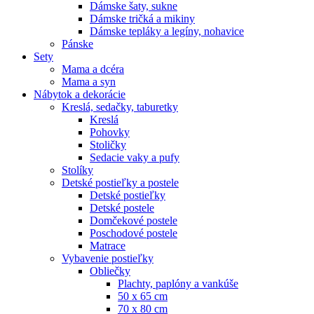
Dámske šaty, sukne
Dámske tričká a mikiny
Dámske tepláky a legíny, nohavice
Pánske
Sety
Mama a dcéra
Mama a syn
Nábytok a dekorácie
Kreslá, sedačky, taburetky
Kreslá
Pohovky
Stoličky
Sedacie vaky a pufy
Stolíky
Detské postieľky a postele
Detské postieľky
Detské postele
Domčekové postele
Poschodové postele
Matrace
Vybavenie postieľky
Obliečky
Plachty, paplóny a vankúše
50 x 65 cm
70 x 80 cm