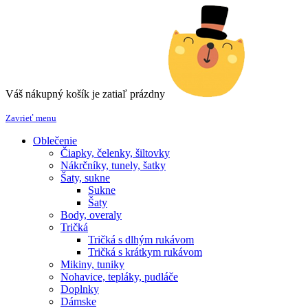
Váš nákupný košík je zatiaľ prázdny
Zavrieť menu
Oblečenie
Čiapky, čelenky, šiltovky
Nákrčníky, tunely, šatky
Šaty, sukne
Sukne
Šaty
Body, overaly
Tričká
Tričká s dlhým rukávom
Tričká s krátkym rukávom
Mikiny, tuniky
Nohavice, tepláky, pudláče
Doplnky
Dámske