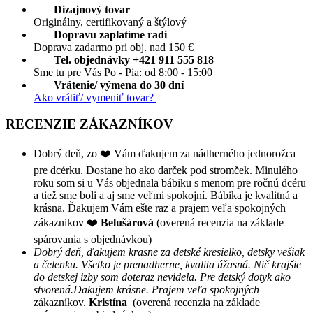
Dizajnový tovar
Originálny, certifikovaný a štýlový
Dopravu zaplatíme radi
Doprava zadarmo pri obj. nad 150 €
Tel. objednávky +421 911 555 818
Sme tu pre Vás Po - Pia: od 8:00 - 15:00
Vrátenie/ výmena do 30 dní
Ako vrátiť/ vymeniť tovar?
RECENZIE ZÁKAZNÍKOV
Dobrý deň, zo ❤️ Vám ďakujem za nádherného jednorožca
pre dcérku. Dostane ho ako darček pod stromček. Minulého
roku som si u Vás objednala bábiku s menom pre ročnú dcéru
a tiež sme boli a aj sme veľmi spokojní. Bábika je kvalitná a
krásna. Ďakujem Vám ešte raz a prajem veľa spokojných
zákaznikov ❤️
Belušárová
(overená recenzia na základe
spárovania s objednávkou)
Dobrý deň, ďakujem krasne za detské kresielko, detsky vešiak
a čelenku. Všetko je prenadherne, kvalita úžasná. Nič krajšie
do detskej izby som doteraz nevidela. Pre detský dotyk ako
stvorená.Dakujem krásne. Prajem veľa spokojných
zákazníkov.
Kristína
(overená recenzia na základe