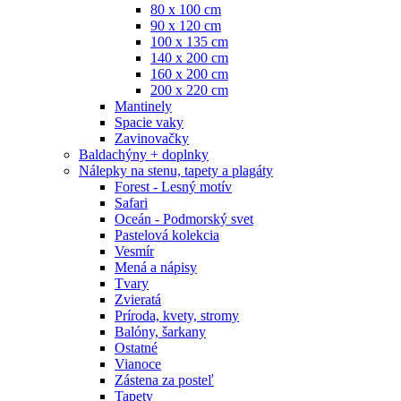
80 x 100 cm
90 x 120 cm
100 x 135 cm
140 x 200 cm
160 x 200 cm
200 x 220 cm
Mantinely
Spacie vaky
Zavinovačky
Baldachýny + doplnky
Nálepky na stenu, tapety a plagáty
Forest - Lesný motív
Safari
Oceán - Podmorský svet
Pastelová kolekcia
Vesmír
Mená a nápisy
Tvary
Zvieratá
Príroda, kvety, stromy
Balóny, šarkany
Ostatné
Vianoce
Zástena za posteľ
Tapety