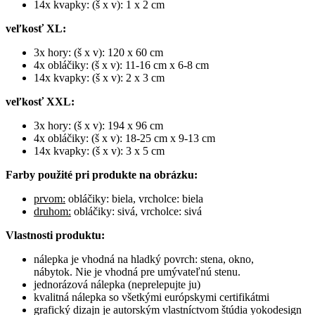
14x kvapky: (š x v): 1 x 2 cm
veľkosť XL:
3x hory: (š x v): 120 x 60 cm
4x obláčiky: (š x v): 11-16 cm x 6-8 cm
14x kvapky: (š x v): 2 x 3 cm
veľkosť XXL:
3x hory: (š x v): 194 x 96 cm
4x obláčiky: (š x v): 18-25 cm x 9-13 cm
14x kvapky: (š x v): 3 x 5 cm
Farby použité pri produkte na obrázku:
prvom:
obláčiky: biela, vrcholce: biela
druhom:
obláčiky: sivá, vrcholce: sivá
Vlastnosti produktu:
nálepka je vhodná na hladký povrch: stena, okno,
nábytok. Nie je vhodná pre umývateľnú stenu.
jednorázová nálepka (neprelepujte ju)
kvalitná nálepka so všetkými európskymi certifikátmi
grafický dizajn je autorským vlastníctvom štúdia yokodesign