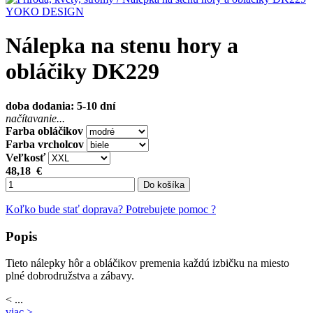
YOKO DESIGN
Nálepka na stenu hory a
obláčiky DK229
doba dodania: 5-10 dní
načítavanie...
Farba obláčikov
Farba vrcholcov
Veľkosť
48,18
€
Do košíka
Koľko bude stať doprava?
Potrebujete pomoc ?
Popis
Tieto nálepky hôr a obláčikov premenia každú izbičku na miesto
plné dobrodružstva a zábavy.
< ...
viac >