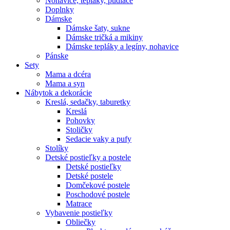
Nohavice, tepláky, pudláče
Doplnky
Dámske
Dámske šaty, sukne
Dámske tričká a mikiny
Dámske tepláky a legíny, nohavice
Pánske
Sety
Mama a dcéra
Mama a syn
Nábytok a dekorácie
Kreslá, sedačky, taburetky
Kreslá
Pohovky
Stoličky
Sedacie vaky a pufy
Stolíky
Detské postieľky a postele
Detské postieľky
Detské postele
Domčekové postele
Poschodové postele
Matrace
Vybavenie postieľky
Obliečky