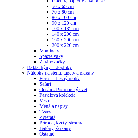
Plachty, paplóny a vankúše
50 x 65 cm
70 x 80 cm
80 x 100 cm
90 x 120 cm
100 x 135 cm
140 x 200 cm
160 x 200 cm
200 x 220 cm
Mantinely
Spacie vaky
Zavinovačky
Baldachýny + doplnky
Nálepky na stenu, tapety a plagáty
Forest - Lesný motív
Safari
Oceán - Podmorský svet
Pastelová kolekcia
Vesmír
Mená a nápisy
Tvary
Zvieratá
Príroda, kvety, stromy
Balóny, šarkany
Ostatné