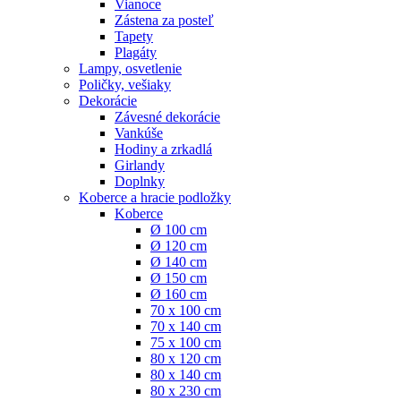
Vianoce
Zástena za posteľ
Tapety
Plagáty
Lampy, osvetlenie
Poličky, vešiaky
Dekorácie
Závesné dekorácie
Vankúše
Hodiny a zrkadlá
Girlandy
Doplnky
Koberce a hracie podložky
Koberce
Ø 100 cm
Ø 120 cm
Ø 140 cm
Ø 150 cm
Ø 160 cm
70 x 100 cm
70 x 140 cm
75 x 100 cm
80 x 120 cm
80 x 140 cm
80 x 230 cm