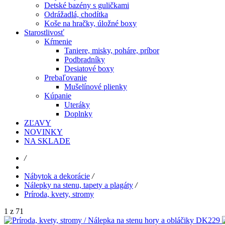
Detské bazény s guličkami
Odrážadlá, chodítka
Koše na hračky, úložné boxy
Starostlivosť
Kŕmenie
Taniere, misky, poháre, príbor
Podbradníky
Desiatové boxy
Prebaľovanie
Mušelínové plienky
Kúpanie
Uteráky
Doplnky
ZĽAVY
NOVINKY
NA SKLADE
/
Nábytok a dekorácie
/
Nálepky na stenu, tapety a plagáty
/
Príroda, kvety, stromy
1 z 71