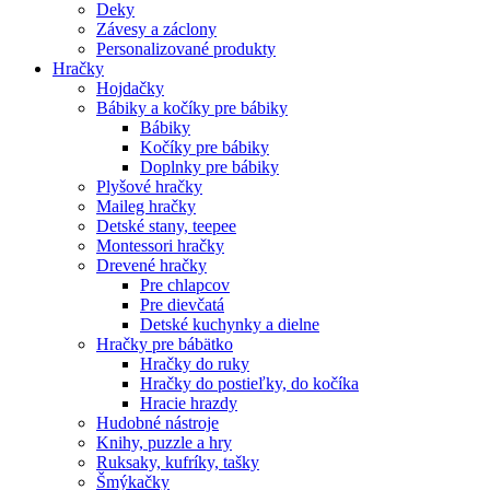
Deky
Závesy a záclony
Personalizované produkty
Hračky
Hojdačky
Bábiky a kočíky pre bábiky
Bábiky
Kočíky pre bábiky
Doplnky pre bábiky
Plyšové hračky
Maileg hračky
Detské stany, teepee
Montessori hračky
Drevené hračky
Pre chlapcov
Pre dievčatá
Detské kuchynky a dielne
Hračky pre bábätko
Hračky do ruky
Hračky do postieľky, do kočíka
Hracie hrazdy
Hudobné nástroje
Knihy, puzzle a hry
Ruksaky, kufríky, tašky
Šmýkačky