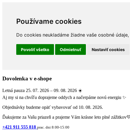
Používame cookies
Do cookies neukladáme žiadne vaše osobné údaje, a
Povoliť všetko
Odmietnuť
Nastaviť cookies
Dovolenka v e-shope
Letná pauza 25. 07. 2026 – 09. 08. 2026 ☀️
Aj my si na chvíľu doprajeme oddych a načerpáme novú energiu ✨
Objednávky budeme opäť vybavovať od 10. 08. 2026.
Ďakujeme za Vašu priazeň a prajeme Vám krásne leto plné zážitkov
+421 911 555 818
prac. dni 8:00-15:00