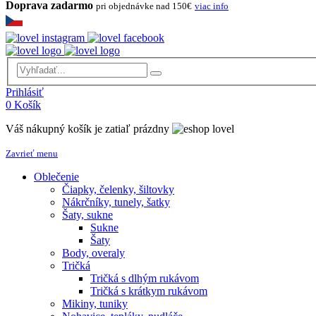
Doprava zadarmo
pri objednávke nad 150€
viac info
Prihlásiť
0
Košík
Váš nákupný košík je zatiaľ prázdny
Zavrieť menu
Oblečenie
Čiapky, čelenky, šiltovky
Nákrčníky, tunely, šatky
Šaty, sukne
Sukne
Šaty
Body, overaly
Tričká
Tričká s dlhým rukávom
Tričká s krátkym rukávom
Mikiny, tuniky