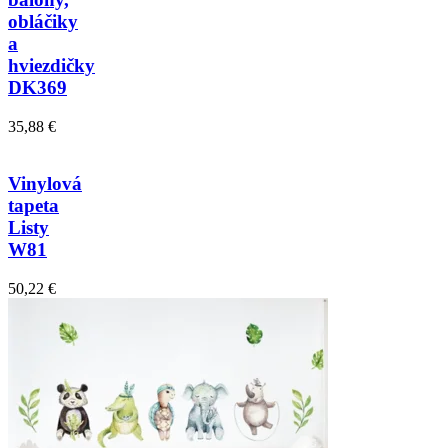
obláčiky
a
hviezdičky
DK369
35,88 €
Vinylová
tapeta
Listy
W81
50,22 €