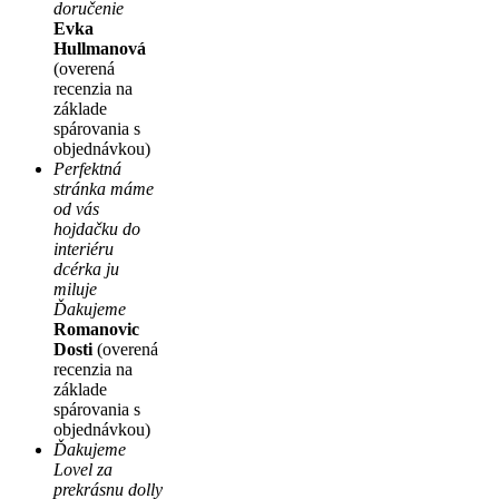
doručenie
Evka
Hullmanová
(overená
recenzia na
základe
spárovania s
objednávkou)
Perfektná
stránka máme
od vás
hojdačku do
interiéru
dcérka ju
miluje
Ďakujeme
Romanovic
Dosti
(overená
recenzia na
základe
spárovania s
objednávkou)
Ďakujeme
Lovel za
prekrásnu dolly