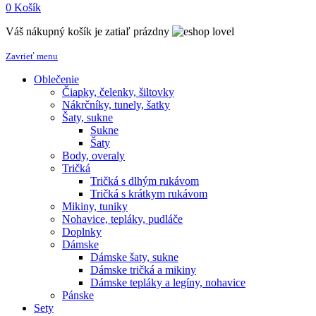
0
Košík
Váš nákupný košík je zatiaľ prázdny
Zavrieť menu
Oblečenie
Čiapky, čelenky, šiltovky
Nákrčníky, tunely, šatky
Šaty, sukne
Sukne
Šaty
Body, overaly
Tričká
Tričká s dlhým rukávom
Tričká s krátkym rukávom
Mikiny, tuniky
Nohavice, tepláky, pudláče
Doplnky
Dámske
Dámske šaty, sukne
Dámske tričká a mikiny
Dámske tepláky a legíny, nohavice
Pánske
Sety