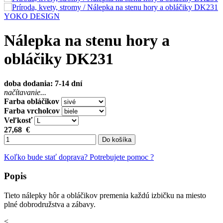
YOKO DESIGN
Nálepka na stenu hory a
obláčiky DK231
doba dodania: 7-14 dní
načítavanie...
Farba obláčikov
Farba vrcholcov
Veľkosť
27,68
€
Do košíka
Koľko bude stať doprava?
Potrebujete pomoc ?
Popis
Tieto nálepky hôr a obláčikov premenia každú izbičku na miesto
plné dobrodružstva a zábavy.
< ...