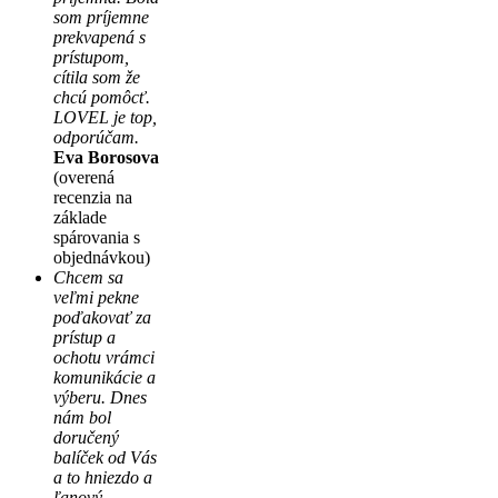
som príjemne
prekvapená s
prístupom,
cítila som že
chcú pomôcť.
LOVEL je top,
odporúčam.
Eva Borosova
(overená
recenzia na
základe
spárovania s
objednávkou)
Chcem sa
veľmi pekne
poďakovať za
prístup a
ochotu vrámci
komunikácie a
výberu. Dnes
nám bol
doručený
balíček od Vás
a to hniezdo a
ľanový