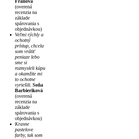
Fraňová
(overená
recenzia na
základe
spárovania s
objednávkou)
Veľmi rýchly a
ochotný
prístup, chcela
som vrátiť
peniaze lebo
sme si
rozmysleli kúpu
a okamžite mi
to ochotne
vyriešili.
Soňa
Barbieriková
(overená
recenzia na
základe
spárovania s
objednávkou)
Krasne
pastelove
farby, tak som