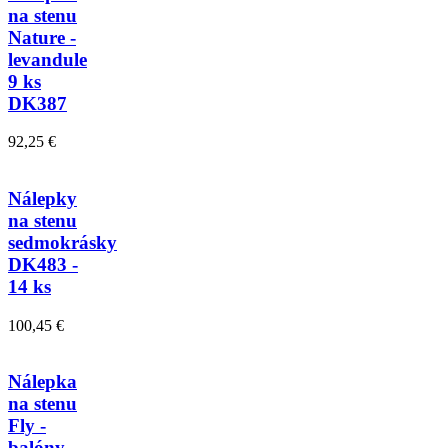
na stenu
Nature -
levandule
9 ks
DK387
92,25 €
Nálepky
na stenu
sedmokrásky
DK483 -
14 ks
100,45 €
Nálepka
na stenu
Fly -
balóny,