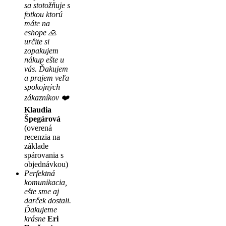
sa stotožňuje s
fotkou ktorú
máte na
eshope 🙏
určite si
zopakujem
nákup ešte u
vás. Ďakujem
a prajem veľa
spokojných
zákazníkov ❤️
Klaudia
Špegárová
(overená
recenzia na
základe
spárovania s
objednávkou)
Perfektná
komunikacia,
ešte sme aj
darček dostali.
Ďakujeme
krásne
Eri