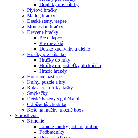
Doplnky pre bábiky
Plyšové hračky
Maileg hračky
Detské stany, teepee
Montessori hračky
Drevené hračky
Pre chlapcov
Pre dievčatá
Detské kuchynky a dielne
Hračky pre bábätko
Hračky do ruky
Hračky do postieľky, do kočíka
Hracie hrazdy
Hudobné nástroje
Knihy, puzzle a hry
Ruksaky, kufríky, tašky
Šmýkačky
Detské bazény s guličkami
Odrážadlá, chodítka
Koše na hračky, úložné boxy
Starostlivosť
Kŕmenie
Taniere, misky, poháre, príbor
Podbradníky
Desiatové boxy