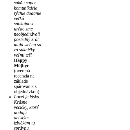
sukňu super
komunikácia,
rýchle dodanie
veľká
spokojnosť
určite sme
neobjednávali
posledný krát
malá slečna sa
zo sukničky
veľmi teší
Hãppy
Mõţhęr
(overená
recenzia na
základe
spárovania s
objednávkou)
Lovel je láska.
Krásne
vecičky, ktoré
dodajú
detským
izbičkám tu
správnu