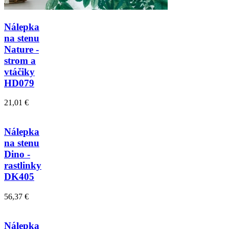
Nálepka
na stenu
Nature -
strom a
vtáčiky
HD079
21,01 €
Nálepka
na stenu
Dino -
rastlinky
DK405
56,37 €
Nálepka