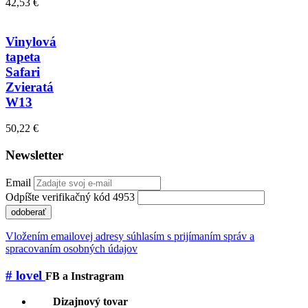
42,53 €
Vinylová
tapeta
Safari
Zvieratá
W13
50,22 €
Newsletter
Email
Odpíšte verifikačný kód 4953
odoberať
Vložením emailovej adresy súhlasím s prijímaním správ a
spracovaním osobných údajov
# lovel
FB a Instragram
Dizajnový tovar