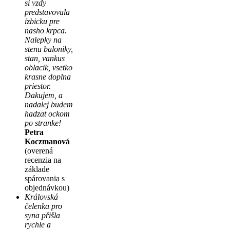
si vzdy
predstavovala
izbicku pre
nasho krpca.
Nalepky na
stenu baloniky,
stan, vankus
oblacik, vsetko
krasne doplna
priestor.
Dakujem, a
nadalej budem
hadzat ockom
po stranke!
Petra
Koczmanová
(overená
recenzia na
základe
spárovania s
objednávkou)
Královská
čelenka pro
syna přišla
rychle a