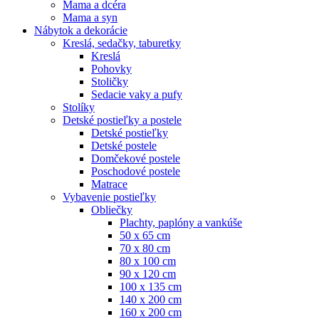
Mama a dcéra
Mama a syn
Nábytok a dekorácie
Kreslá, sedačky, taburetky
Kreslá
Pohovky
Stoličky
Sedacie vaky a pufy
Stolíky
Detské postieľky a postele
Detské postieľky
Detské postele
Domčekové postele
Poschodové postele
Matrace
Vybavenie postieľky
Obliečky
Plachty, paplóny a vankúše
50 x 65 cm
70 x 80 cm
80 x 100 cm
90 x 120 cm
100 x 135 cm
140 x 200 cm
160 x 200 cm