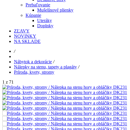
Prebaľovanie
Mušelínové plienky
Kúpanie
Uteráky
Doplnky
ZĽAVY
NOVINKY
NA SKLADE
/
Nábytok a dekorácie
/
Nálepky na stenu, tapety a plagáty
/
Príroda, kvety, stromy
1 z 71