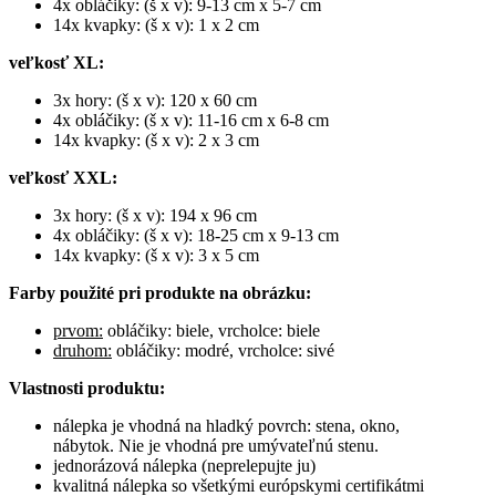
4x obláčiky: (š x v): 9-13 cm x 5-7 cm
14x kvapky: (š x v): 1 x 2 cm
veľkosť XL:
3x hory: (š x v): 120 x 60 cm
4x obláčiky: (š x v): 11-16 cm x 6-8 cm
14x kvapky: (š x v): 2 x 3 cm
veľkosť XXL:
3x hory: (š x v): 194 x 96 cm
4x obláčiky: (š x v): 18-25 cm x 9-13 cm
14x kvapky: (š x v): 3 x 5 cm
Farby použité pri produkte na obrázku:
prvom:
obláčiky: biele, vrcholce: biele
druhom:
obláčiky: modré, vrcholce: sivé
Vlastnosti produktu:
nálepka je vhodná na hladký povrch: stena, okno,
nábytok. Nie je vhodná pre umývateľnú stenu.
jednorázová nálepka (neprelepujte ju)
kvalitná nálepka so všetkými európskymi certifikátmi