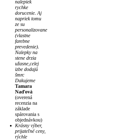
nalepiek
rychke
dorucenie. Aj
napriek tomu
ze su
personalizovane
(vlastne
farebne
prevedenie).
Nalepky na
stene drzia
užasne,celej
izbe dodajú
šmrc
Dakujeme
Tamara
Naďová
(overená
recenzia na
základe
spárovania s
objednávkou)
Krásny výber,
prijateľné ceny,
rýchle