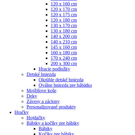
120 x 160 cm
120 x 170 cm
120 x 175 cm
120 x 180 cm
130 x 170 cm
130 x 180 cm
140 x 200 cm
140 x 210 cm
145 x 160 cm
160 x 180 cm
170 x 240 cm
200 x 300 cm
Hracie podložky
Detské hniezda
Okrúhle detské hniezda
Oválne hniezda pre bábätko
Mojžišove koše
Deky
Závesy a záclony
Personalizované produkty
Hračky
Hojdačky
Bábiky a kočíky pre bábiky
Bábiky
Kočíky pre bábiky