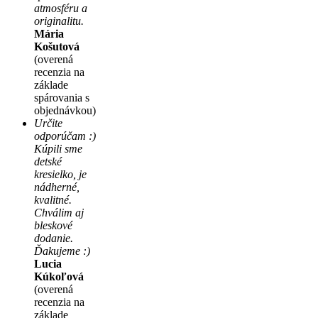
atmosféru a
originalitu.
Mária
Košutová
(overená
recenzia na
základe
spárovania s
objednávkou)
Určite
odporúčam :)
Kúpili sme
detské
kresielko, je
nádherné,
kvalitné.
Chválim aj
bleskové
dodanie.
Ďakujeme :)
Lucia
Kúkoľová
(overená
recenzia na
základe