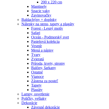
200 x 220 cm
Mantinely
Spacie vaky
Zavinovačky
Baldachýny + doplnky
Nálepky na stenu, tapety a plagáty
Forest - Lesný motív
Safari
Oceán - Podmorský svet
Pastelová kolekcia
Vesmír
Mená a nápisy
Tvary
Zvieratá
Príroda, kvety, stromy
Balóny, šarkany
Ostatné
Vianoce
Zástena za posteľ
Tapety
Plagáty
Lampy, osvetlenie
Poličky, vešiaky
Dekorácie
Závesné dekorácie