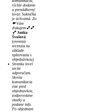
komunikáciu,
rýchle dodanie
a prenádherný
tovar. Suknička
je úchvatná. Zo
❤ Vám
ďakujem💕💕
💕
Janka
Švošová
(overená
recenzia na
základe
spárovania s
objednávkou)
Stranku lovel
urcite
odporučam.
Skvela
komunikacia
este pred
objednavkou,
zodpovedane
otazky a
podane info.
Po objednani