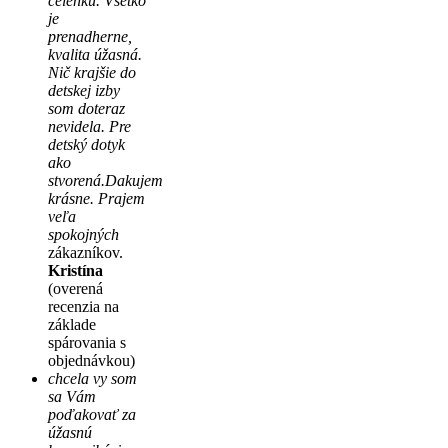
čelenku. Všetko
je
prenadherne,
kvalita úžasná.
Nič krajšie do
detskej izby
som doteraz
nevidela. Pre
detský dotyk
ako
stvorená.Dakujem
krásne. Prajem
veľa
spokojných
zákazníkov.
Kristína
(overená
recenzia na
základe
spárovania s
objednávkou)
chcela vy som
sa Vám
poďakovať za
úžasnú