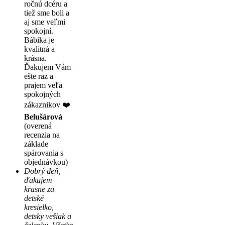
ročnú dcéru a
tiež sme boli a
aj sme veľmi
spokojní.
Bábika je
kvalitná a
krásna.
Ďakujem Vám
ešte raz a
prajem veľa
spokojných
zákaznikov ❤️
Belušárová
(overená
recenzia na
základe
spárovania s
objednávkou)
Dobrý deň,
ďakujem
krasne za
detské
kresielko,
detsky vešiak a