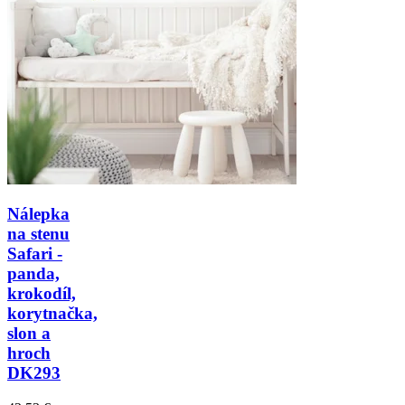
Nálepka
na stenu
Safari -
panda,
krokodíl,
korytnačka,
slon a
hroch
DK293