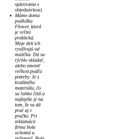
spárovania s
objednávkou)
Máme doma
podložku
Flower, ktorá
je veľmi
praktická.
Moje deti ich
využívajú od
malička. Dá sa
rýchlo skladať,
alebo zmeniť
veľkost podľa
potreby. Je z
kvalitného
materiálu, čo
sa ľahko čistí a
najlepšie je na
tom, že sa dá
prať aj v
pračke. Pri
reklamácii
firma bola
ochotná a
príjemná. Bola