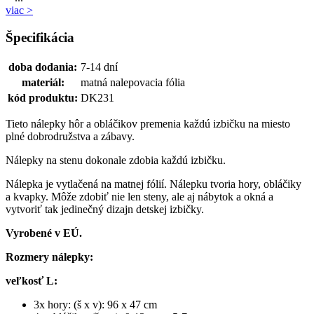
viac >
Špecifikácia
doba dodania:
7-14 dní
materiál:
matná nalepovacia fólia
kód produktu:
DK231
Tieto nálepky hôr a obláčikov premenia každú izbičku na miesto
plné dobrodružstva a zábavy.
Nálepky na stenu dokonale zdobia každú izbičku.
Nálepka je vytlačená na matnej fólií. Nálepku tvoria hory, obláčiky
a kvapky. Môže zdobiť nie len steny, ale aj nábytok a okná a
vytvoriť tak jedinečný dizajn detskej izbičky.
Vyrobené v EÚ.
Rozmery nálepky:
veľkosť L:
3x hory: (š x v): 96 x 47 cm