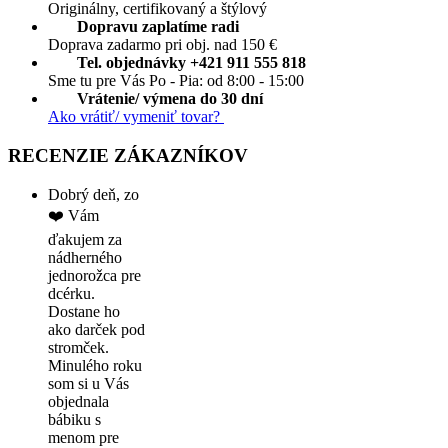
Originálny, certifikovaný a štýlový
Dopravu zaplatíme radi
Doprava zadarmo pri obj. nad 150 €
Tel. objednávky +421 911 555 818
Sme tu pre Vás Po - Pia: od 8:00 - 15:00
Vrátenie/ výmena do 30 dní
Ako vrátiť/ vymeniť tovar?
RECENZIE ZÁKAZNÍKOV
Dobrý deň, zo
❤️ Vám
ďakujem za
nádherného
jednorožca pre
dcérku.
Dostane ho
ako darček pod
stromček.
Minulého roku
som si u Vás
objednala
bábiku s
menom pre