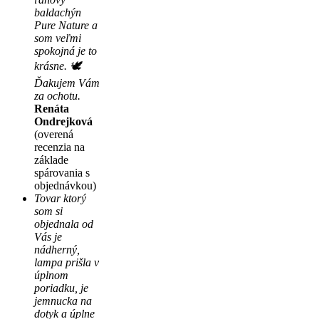
baldachýn
Pure Nature a
som veľmi
spokojná je to
krásne. 🕊
Ďakujem Vám
za ochotu.
Renáta
Ondrejková
(overená
recenzia na
základe
spárovania s
objednávkou)
Tovar ktorý
som si
objednala od
Vás je
nádherný,
lampa prišla v
úplnom
poriadku, je
jemnucka na
dotyk a úplne