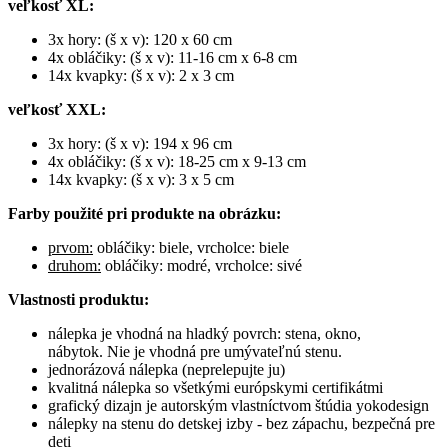
veľkosť XL:
3x hory: (š x v): 120 x 60 cm
4x obláčiky: (š x v): 11-16 cm x 6-8 cm
14x kvapky: (š x v): 2 x 3 cm
veľkosť XXL:
3x hory: (š x v): 194 x 96 cm
4x obláčiky: (š x v): 18-25 cm x 9-13 cm
14x kvapky: (š x v): 3 x 5 cm
Farby použité pri produkte na obrázku:
prvom:
obláčiky: biele, vrcholce: biele
druhom:
obláčiky: modré, vrcholce: sivé
Vlastnosti produktu:
nálepka je vhodná na hladký povrch: stena, okno,
nábytok. Nie je vhodná pre umývateľnú stenu.
jednorázová nálepka (neprelepujte ju)
kvalitná nálepka so všetkými európskymi certifikátmi
grafický dizajn je autorským vlastníctvom štúdia yokodesign
nálepky na stenu do detskej izby - bez zápachu, bezpečná pre
deti