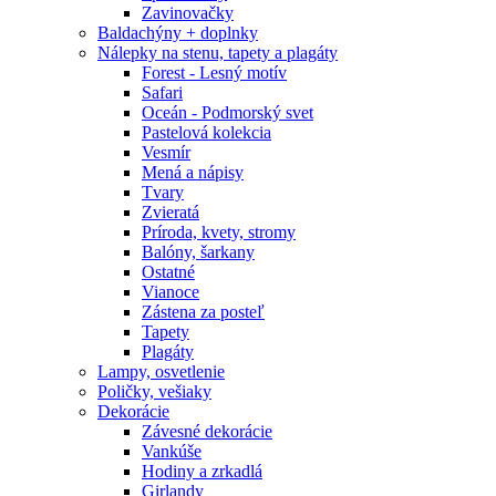
Zavinovačky
Baldachýny + doplnky
Nálepky na stenu, tapety a plagáty
Forest - Lesný motív
Safari
Oceán - Podmorský svet
Pastelová kolekcia
Vesmír
Mená a nápisy
Tvary
Zvieratá
Príroda, kvety, stromy
Balóny, šarkany
Ostatné
Vianoce
Zástena za posteľ
Tapety
Plagáty
Lampy, osvetlenie
Poličky, vešiaky
Dekorácie
Závesné dekorácie
Vankúše
Hodiny a zrkadlá
Girlandy