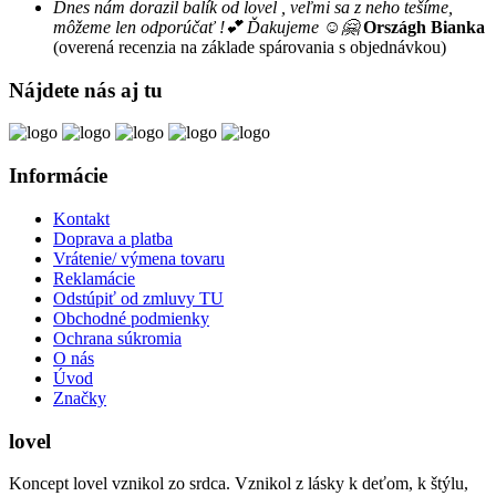
Dnes nám dorazil balík od lovel , veľmi sa z neho tešíme,
môžeme len odporúčať !💕 Ďakujeme ☺️🤗
Országh Bianka
(overená recenzia na základe spárovania s objednávkou)
Nájdete nás aj tu
Informácie
Kontakt
Doprava a platba
Vrátenie/ výmena tovaru
Reklamácie
Odstúpiť od zmluvy TU
Obchodné podmienky
Ochrana súkromia
O nás
Úvod
Značky
lovel
Koncept lovel vznikol zo srdca. Vznikol z lásky k deťom, k štýlu,