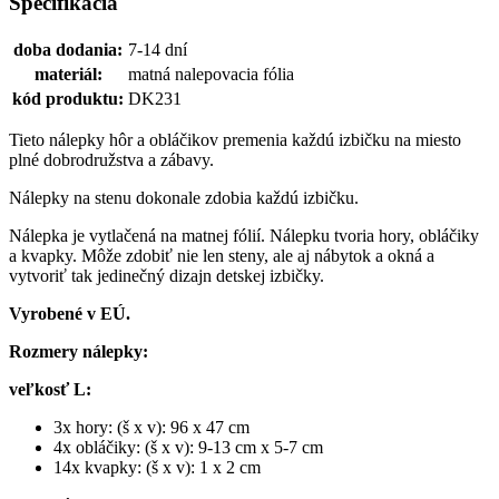
Špecifikácia
doba dodania:
7-14 dní
materiál:
matná nalepovacia fólia
kód produktu:
DK231
Tieto nálepky hôr a obláčikov premenia každú izbičku na miesto
plné dobrodružstva a zábavy.
Nálepky na stenu dokonale zdobia každú izbičku.
Nálepka je vytlačená na matnej fólií. Nálepku tvoria hory, obláčiky
a kvapky. Môže zdobiť nie len steny, ale aj nábytok a okná a
vytvoriť tak jedinečný dizajn detskej izbičky.
Vyrobené v EÚ.
Rozmery nálepky:
veľkosť L:
3x hory: (š x v): 96 x 47 cm
4x obláčiky: (š x v): 9-13 cm x 5-7 cm
14x kvapky: (š x v): 1 x 2 cm