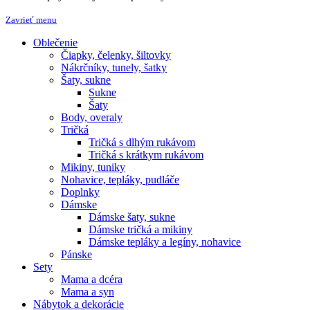
Zavrieť menu
Oblečenie
Čiapky, čelenky, šiltovky
Nákrčníky, tunely, šatky
Šaty, sukne
Sukne
Šaty
Body, overaly
Tričká
Tričká s dlhým rukávom
Tričká s krátkym rukávom
Mikiny, tuniky
Nohavice, tepláky, pudláče
Doplnky
Dámske
Dámske šaty, sukne
Dámske tričká a mikiny
Dámske tepláky a legíny, nohavice
Pánske
Sety
Mama a dcéra
Mama a syn
Nábytok a dekorácie