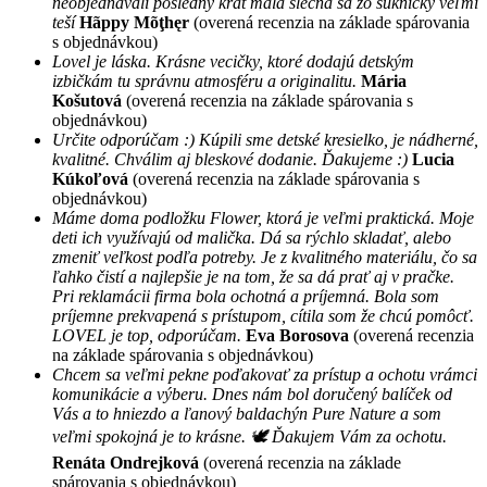
neobjednávali posledný krát malá slečna sa zo sukničky veľmi
teší
Hãppy Mõţhęr
(overená recenzia na základe spárovania
s objednávkou)
Lovel je láska. Krásne vecičky, ktoré dodajú detským
izbičkám tu správnu atmosféru a originalitu.
Mária
Košutová
(overená recenzia na základe spárovania s
objednávkou)
Určite odporúčam :) Kúpili sme detské kresielko, je nádherné,
kvalitné. Chválim aj bleskové dodanie. Ďakujeme :)
Lucia
Kúkoľová
(overená recenzia na základe spárovania s
objednávkou)
Máme doma podložku Flower, ktorá je veľmi praktická. Moje
deti ich využívajú od malička. Dá sa rýchlo skladať, alebo
zmeniť veľkost podľa potreby. Je z kvalitného materiálu, čo sa
ľahko čistí a najlepšie je na tom, že sa dá prať aj v pračke.
Pri reklamácii firma bola ochotná a príjemná. Bola som
príjemne prekvapená s prístupom, cítila som že chcú pomôcť.
LOVEL je top, odporúčam.
Eva Borosova
(overená recenzia
na základe spárovania s objednávkou)
Chcem sa veľmi pekne poďakovať za prístup a ochotu vrámci
komunikácie a výberu. Dnes nám bol doručený balíček od
Vás a to hniezdo a ľanový baldachýn Pure Nature a som
veľmi spokojná je to krásne. 🕊 Ďakujem Vám za ochotu.
Renáta Ondrejková
(overená recenzia na základe
spárovania s objednávkou)