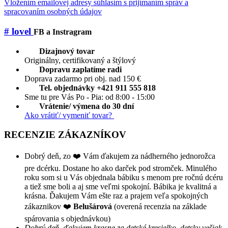
Vložením emailovej adresy súhlasím s prijímaním správ a
spracovaním osobných údajov
# lovel
FB a Instragram
Dizajnový tovar
Originálny, certifikovaný a štýlový
Dopravu zaplatíme radi
Doprava zadarmo pri obj. nad 150 €
Tel. objednávky +421 911 555 818
Sme tu pre Vás Po - Pia: od 8:00 - 15:00
Vrátenie/ výmena do 30 dní
Ako vrátiť/ vymeniť tovar?
RECENZIE ZÁKAZNÍKOV
Dobrý deň, zo ❤️ Vám ďakujem za nádherného jednorožca
pre dcérku. Dostane ho ako darček pod stromček. Minulého
roku som si u Vás objednala bábiku s menom pre ročnú dcéru
a tiež sme boli a aj sme veľmi spokojní. Bábika je kvalitná a
krásna. Ďakujem Vám ešte raz a prajem veľa spokojných
zákaznikov ❤️
Belušárová
(overená recenzia na základe
spárovania s objednávkou)
Dobrý deň, ďakujem krasne za detské kresielko, detsky vešiak