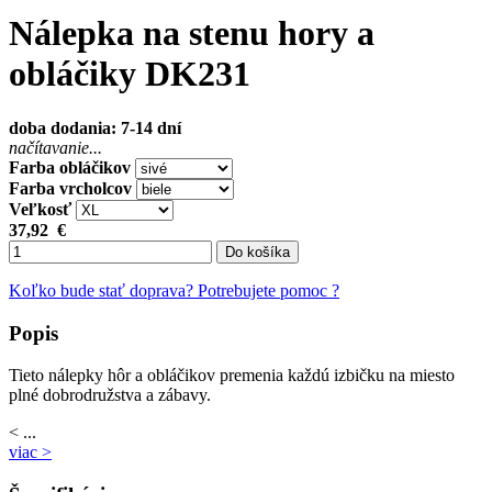
Nálepka na stenu hory a
obláčiky DK231
doba dodania: 7-14 dní
načítavanie...
Farba obláčikov
Farba vrcholcov
Veľkosť
37,92
€
Do košíka
Koľko bude stať doprava?
Potrebujete pomoc ?
Popis
Tieto nálepky hôr a obláčikov premenia každú izbičku na miesto
plné dobrodružstva a zábavy.
< ...
viac >