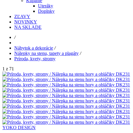
Kúpanie
Uteráky
Doplnky
ZĽAVY
NOVINKY
NA SKLADE
/
Nábytok a dekorácie
/
Nálepky na stenu, tapety a plagáty
/
Príroda, kvety, stromy
1 z 71
YOKO DESIGN