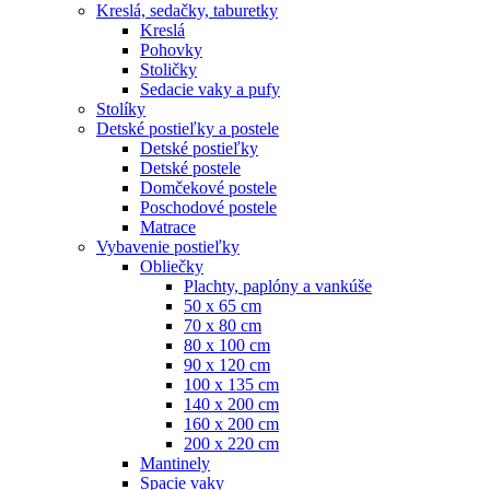
Kreslá, sedačky, taburetky
Kreslá
Pohovky
Stoličky
Sedacie vaky a pufy
Stolíky
Detské postieľky a postele
Detské postieľky
Detské postele
Domčekové postele
Poschodové postele
Matrace
Vybavenie postieľky
Obliečky
Plachty, paplóny a vankúše
50 x 65 cm
70 x 80 cm
80 x 100 cm
90 x 120 cm
100 x 135 cm
140 x 200 cm
160 x 200 cm
200 x 220 cm
Mantinely
Spacie vaky