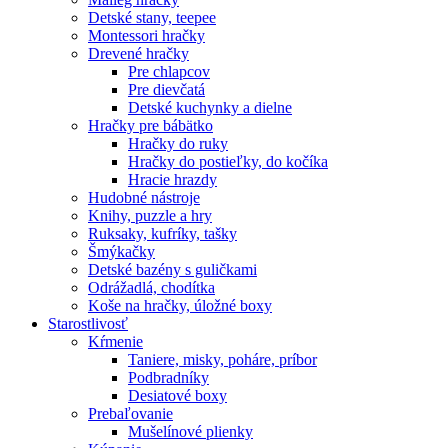
Detské stany, teepee
Montessori hračky
Drevené hračky
Pre chlapcov
Pre dievčatá
Detské kuchynky a dielne
Hračky pre bábätko
Hračky do ruky
Hračky do postieľky, do kočíka
Hracie hrazdy
Hudobné nástroje
Knihy, puzzle a hry
Ruksaky, kufríky, tašky
Šmýkačky
Detské bazény s guličkami
Odrážadlá, chodítka
Koše na hračky, úložné boxy
Starostlivosť
Kŕmenie
Taniere, misky, poháre, príbor
Podbradníky
Desiatové boxy
Prebaľovanie
Mušelínové plienky