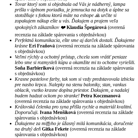
Tovar ktorý som si objednala od Vás je nádherný, lampa
prišla v úplnom poriadku, je jemnucka na dotyk a úplne sa
stotožňuje s fotkou ktorú máte na eshope 🙏 určite si
zopakujem nákup ešte u vás. Ďakujem a prajem veľa
spokojných zákazníkov ❤️
Klaudia Špegárová
(overená
recenzia na základe spárovania s objednávkou)
Perfektná komunikacia, ešte sme aj darček dostali. Ďakujeme
krásne
Eri Fraňová
(overená recenzia na základe spárovania
s objednávkou)
Veľmi rýchly a ochotný prístup, chcela som vrátiť peniaze
lebo sme si rozmysleli kúpu a okamžite mi to ochotne vyriešili.
Soňa Barbieriková
(overená recenzia na základe spárovania
s objednávkou)
Krasne pastelove farby, tak som si vzdy predstavovala izbicku
pre nasho krpca. Nalepky na stenu baloniky, stan, vankus
oblacik, vsetko krasne doplna priestor. Dakujem, a nadalej
budem hadzat ockom po stranke!
Petra Koczmanová
(overená recenzia na základe spárovania s objednávkou)
Královská čelenka pro syna přišla rychle a materiál kvalitní.
Doporučuji.
Ivana Menšíková
(overená recenzia na základe
spárovania s objednávkou)
Ďakujeme za miffyho je úžasný milá komunikácia, doručenie
na druhý deň
Gitka Fekete
(overená recenzia na základe
spárovania s objednávkou)