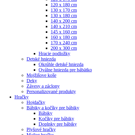
120 x 180 cm
130 x 170 cm
130 x 180 cm
140 x 200 cm
140 x 210 cm
145 x 160 cm
160 x 180 cm
170 x 240 cm
200 x 300 cm
Hracie podložky
Detské hniezda
Okrúhle detské hniezda
Oválne hniezda pre bábätko
Mojžišove koše
Deky
Závesy a záclony
Personalizované produkty
Hračky
Hojdačky
Bábiky a kočíky pre bábiky
Bábiky
Kočíky pre bábiky
Doplnky pre bábiky
Plyšové hračky
Maileg hračky