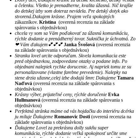
a čelenku. Všetko je prenadherne, kvalita úžasná. Nič krajšie
do detskej izby som doteraz nevidela. Pre detský dotyk ako
stvorená.Dakujem krásne. Prajem veľa spokojných
zákazníkov.
Kristína
(overená recenzia na základe
spárovania s objednávkou)
chcela vy som sa Vám poďakovať za úžasnú komunikáciu,
rýchle dodanie a prenádherný tovar. Suknička je úchvatná. Zo
❤ Vám ďakujem💕💕💕
Janka Švošová
(overená recenzia
na základe spárovania s objednávkou)
Stranku lovel urcite odporučam. Skvela komunikacia este
pred objednavkou, zodpovedane otazky a podane info. Po
objednani nalepiek rychke dorucenie. Aj napriek tomu ze su
personalizovane (vlastne farebne prevedenie). Nalepky na
stene drzia užasne,celej izbe dodajú šmrc Dakujeme
Tamara
Naďová
(overená recenzia na základe spárovania s
objednávkou)
Krásny výber, prijateľné ceny, rýchle doručenie
Evka
Hullmanová
(overená recenzia na základe spárovania s
objednávkou)
Perfektná stránka máme od vás hojdačku do interiéru dcérka
ju miluje Ďakujeme
Romanovic Dosti
(overená recenzia na
základe spárovania s objednávkou)
Ďakujeme Lovel za prekrásnu dolly sukňu super
komunikácia, rýchle dodanie veľká spokojnosť určite sme