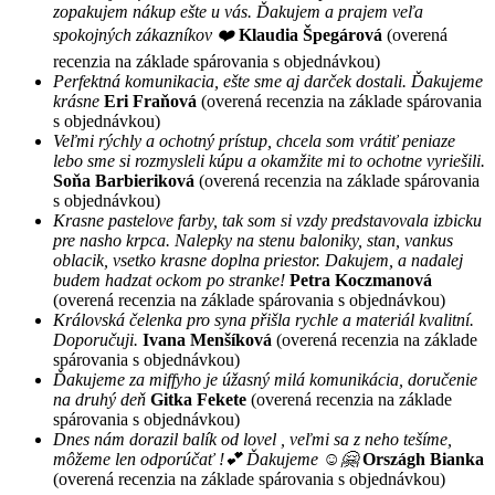
zopakujem nákup ešte u vás. Ďakujem a prajem veľa
spokojných zákazníkov ❤️
Klaudia Špegárová
(overená
recenzia na základe spárovania s objednávkou)
Perfektná komunikacia, ešte sme aj darček dostali. Ďakujeme
krásne
Eri Fraňová
(overená recenzia na základe spárovania
s objednávkou)
Veľmi rýchly a ochotný prístup, chcela som vrátiť peniaze
lebo sme si rozmysleli kúpu a okamžite mi to ochotne vyriešili.
Soňa Barbieriková
(overená recenzia na základe spárovania
s objednávkou)
Krasne pastelove farby, tak som si vzdy predstavovala izbicku
pre nasho krpca. Nalepky na stenu baloniky, stan, vankus
oblacik, vsetko krasne doplna priestor. Dakujem, a nadalej
budem hadzat ockom po stranke!
Petra Koczmanová
(overená recenzia na základe spárovania s objednávkou)
Královská čelenka pro syna přišla rychle a materiál kvalitní.
Doporučuji.
Ivana Menšíková
(overená recenzia na základe
spárovania s objednávkou)
Ďakujeme za miffyho je úžasný milá komunikácia, doručenie
na druhý deň
Gitka Fekete
(overená recenzia na základe
spárovania s objednávkou)
Dnes nám dorazil balík od lovel , veľmi sa z neho tešíme,
môžeme len odporúčať !💕 Ďakujeme ☺️🤗
Országh Bianka
(overená recenzia na základe spárovania s objednávkou)