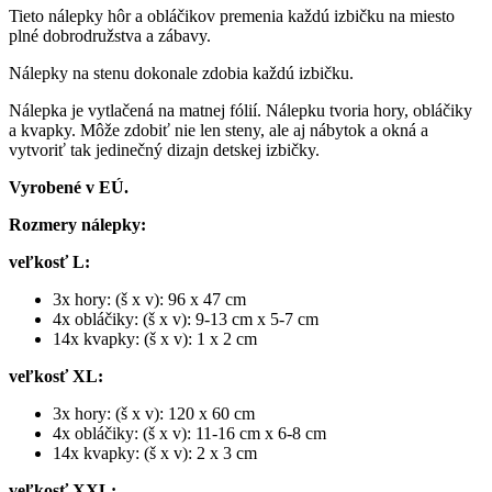
Tieto nálepky hôr a obláčikov premenia každú izbičku na miesto
plné dobrodružstva a zábavy.
Nálepky na stenu dokonale zdobia každú izbičku.
Nálepka je vytlačená na matnej fólií. Nálepku tvoria hory, obláčiky
a kvapky. Môže zdobiť nie len steny, ale aj nábytok a okná a
vytvoriť tak jedinečný dizajn detskej izbičky.
Vyrobené v EÚ.
Rozmery nálepky:
veľkosť L:
3x hory: (š x v): 96 x 47 cm
4x obláčiky: (š x v): 9-13 cm x 5-7 cm
14x kvapky: (š x v): 1 x 2 cm
veľkosť XL:
3x hory: (š x v): 120 x 60 cm
4x obláčiky: (š x v): 11-16 cm x 6-8 cm
14x kvapky: (š x v): 2 x 3 cm
veľkosť XXL: