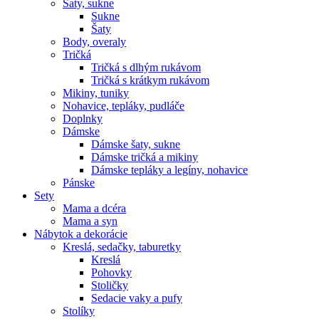
Šaty, sukne
Sukne
Šaty
Body, overaly
Tričká
Tričká s dlhým rukávom
Tričká s krátkym rukávom
Mikiny, tuniky
Nohavice, tepláky, pudláče
Doplnky
Dámske
Dámske šaty, sukne
Dámske tričká a mikiny
Dámske tepláky a legíny, nohavice
Pánske
Sety
Mama a dcéra
Mama a syn
Nábytok a dekorácie
Kreslá, sedačky, taburetky
Kreslá
Pohovky
Stoličky
Sedacie vaky a pufy
Stolíky