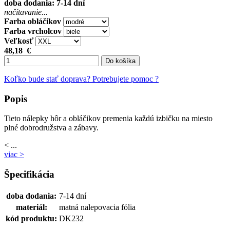
doba dodania: 7-14 dní
načítavanie...
Farba obláčikov
Farba vrcholcov
Veľkosť
48,18
€
Do košíka
Koľko bude stať doprava?
Potrebujete pomoc ?
Popis
Tieto nálepky hôr a obláčikov premenia každú izbičku na miesto
plné dobrodružstva a zábavy.
< ...
viac >
Špecifikácia
doba dodania:
7-14 dní
materiál:
matná nalepovacia fólia
kód produktu:
DK232