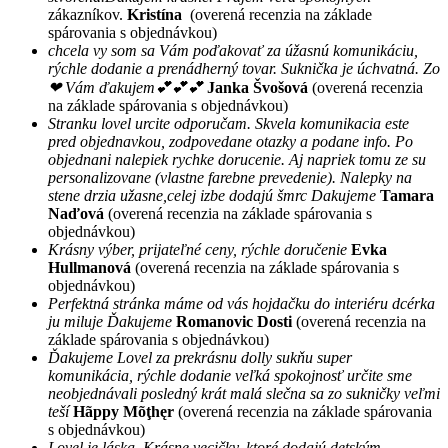
zákazníkov.
Kristína
(overená recenzia na základe
spárovania s objednávkou)
chcela vy som sa Vám poďakovať za úžasnú komunikáciu,
rýchle dodanie a prenádherný tovar. Suknička je úchvatná. Zo
❤ Vám ďakujem💕💕💕
Janka Švošová
(overená recenzia
na základe spárovania s objednávkou)
Stranku lovel urcite odporučam. Skvela komunikacia este
pred objednavkou, zodpovedane otazky a podane info. Po
objednani nalepiek rychke dorucenie. Aj napriek tomu ze su
personalizovane (vlastne farebne prevedenie). Nalepky na
stene drzia užasne,celej izbe dodajú šmrc Dakujeme
Tamara
Naďová
(overená recenzia na základe spárovania s
objednávkou)
Krásny výber, prijateľné ceny, rýchle doručenie
Evka
Hullmanová
(overená recenzia na základe spárovania s
objednávkou)
Perfektná stránka máme od vás hojdačku do interiéru dcérka
ju miluje Ďakujeme
Romanovic Dosti
(overená recenzia na
základe spárovania s objednávkou)
Ďakujeme Lovel za prekrásnu dolly sukňu super
komunikácia, rýchle dodanie veľká spokojnosť určite sme
neobjednávali posledný krát malá slečna sa zo sukničky veľmi
teší
Hãppy Mõţhęr
(overená recenzia na základe spárovania
s objednávkou)
Lovel je láska. Krásne vecičky, ktoré dodajú detským