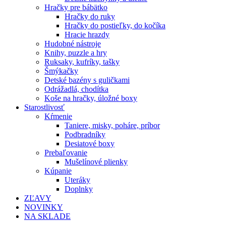
Hračky pre bábätko
Hračky do ruky
Hračky do postieľky, do kočíka
Hracie hrazdy
Hudobné nástroje
Knihy, puzzle a hry
Ruksaky, kufríky, tašky
Šmýkačky
Detské bazény s guličkami
Odrážadlá, chodítka
Koše na hračky, úložné boxy
Starostlivosť
Kŕmenie
Taniere, misky, poháre, príbor
Podbradníky
Desiatové boxy
Prebaľovanie
Mušelínové plienky
Kúpanie
Uteráky
Doplnky
ZĽAVY
NOVINKY
NA SKLADE