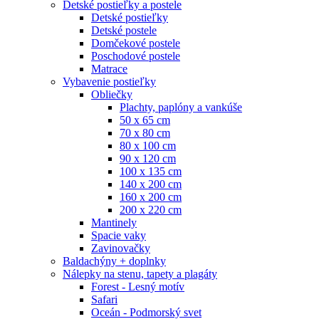
Detské postieľky a postele
Detské postieľky
Detské postele
Domčekové postele
Poschodové postele
Matrace
Vybavenie postieľky
Obliečky
Plachty, paplóny a vankúše
50 x 65 cm
70 x 80 cm
80 x 100 cm
90 x 120 cm
100 x 135 cm
140 x 200 cm
160 x 200 cm
200 x 220 cm
Mantinely
Spacie vaky
Zavinovačky
Baldachýny + doplnky
Nálepky na stenu, tapety a plagáty
Forest - Lesný motív
Safari
Oceán - Podmorský svet