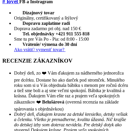
# lovel
FB a Instragram
Dizajnový tovar
Originálny, certifikovaný a štýlový
Dopravu zaplatíme radi
Doprava zadarmo pri obj. nad 150 €
Tel. objednávky +421 911 555 818
Sme tu pre Vás Po - Pia: od 8:00 - 15:00
Vrátenie/ výmena do 30 dní
Ako vrátiť/ vymeniť tovar?
RECENZIE ZÁKAZNÍKOV
Dobrý deň, zo ❤️ Vám ďakujem za nádherného jednorožca
pre dcérku. Dostane ho ako darček pod stromček. Minulého
roku som si u Vás objednala bábiku s menom pre ročnú dcéru
a tiež sme boli a aj sme veľmi spokojní. Bábika je kvalitná a
krásna. Ďakujem Vám ešte raz a prajem veľa spokojných
zákaznikov ❤️
Belušárová
(overená recenzia na základe
spárovania s objednávkou)
Dobrý deň, ďakujem krasne za detské kresielko, detsky vešiak
a čelenku. Všetko je prenadherne, kvalita úžasná. Nič krajšie
do detskej izby som doteraz nevidela. Pre detský dotyk ako
stvorená.Dakujem krásne. Prajem veľa spokojných