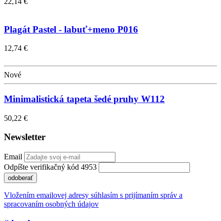
22,14 €
Plagát Pastel - labuť+meno P016
12,74 €
Nové
Minimalistická tapeta šedé pruhy W112
50,22 €
Newsletter
Email
Odpíšte verifikačný kód 4953
odoberať
Vložením emailovej adresy súhlasím s prijímaním správ a
spracovaním osobných údajov