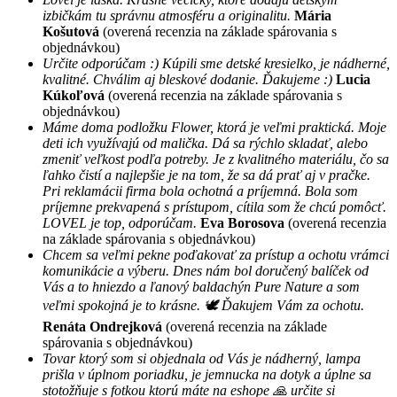
izbičkám tu správnu atmosféru a originalitu.
Mária
Košutová
(overená recenzia na základe spárovania s
objednávkou)
Určite odporúčam :) Kúpili sme detské kresielko, je nádherné,
kvalitné. Chválim aj bleskové dodanie. Ďakujeme :)
Lucia
Kúkoľová
(overená recenzia na základe spárovania s
objednávkou)
Máme doma podložku Flower, ktorá je veľmi praktická. Moje
deti ich využívajú od malička. Dá sa rýchlo skladať, alebo
zmeniť veľkost podľa potreby. Je z kvalitného materiálu, čo sa
ľahko čistí a najlepšie je na tom, že sa dá prať aj v pračke.
Pri reklamácii firma bola ochotná a príjemná. Bola som
príjemne prekvapená s prístupom, cítila som že chcú pomôcť.
LOVEL je top, odporúčam.
Eva Borosova
(overená recenzia
na základe spárovania s objednávkou)
Chcem sa veľmi pekne poďakovať za prístup a ochotu vrámci
komunikácie a výberu. Dnes nám bol doručený balíček od
Vás a to hniezdo a ľanový baldachýn Pure Nature a som
veľmi spokojná je to krásne. 🕊 Ďakujem Vám za ochotu.
Renáta Ondrejková
(overená recenzia na základe
spárovania s objednávkou)
Tovar ktorý som si objednala od Vás je nádherný, lampa
prišla v úplnom poriadku, je jemnucka na dotyk a úplne sa
stotožňuje s fotkou ktorú máte na eshope 🙏 určite si