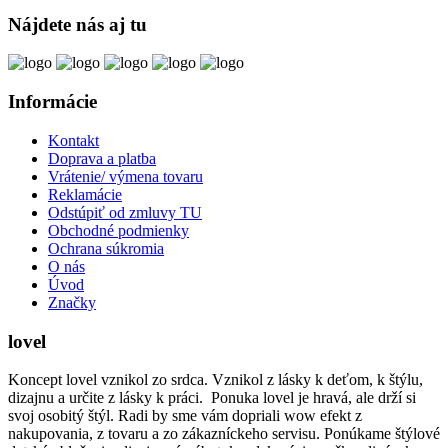
Nájdete nás aj tu
Informácie
Kontakt
Doprava a platba
Vrátenie/ výmena tovaru
Reklamácie
Odstúpiť od zmluvy TU
Obchodné podmienky
Ochrana súkromia
O nás
Úvod
Značky
lovel
Koncept lovel vznikol zo srdca. Vznikol z lásky k deťom, k štýlu,
dizajnu a určite z lásky k práci. Ponuka lovel je hravá, ale drží si
svoj osobitý štýl. Radi by sme vám dopriali wow efekt z
nakupovania, z tovaru a zo zákazníckeho servisu. Ponúkame štýlové