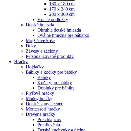
160 x 180 cm
170 x 240 cm
200 x 300 cm
Hracie podložky
Detské hniezda
Okrúhle detské hniezda
Oválne hniezda pre bábätko
Mojžišove koše
Deky
Závesy a záclony
Personalizované produkty
Hračky
Hojdačky
Bábiky a kočíky pre bábiky
Bábiky
Kočíky pre bábiky
Doplnky pre bábiky
Plyšové hračky
Maileg hračky
Detské stany, teepee
Montessori hračky
Drevené hračky
Pre chlapcov
Pre dievčatá
Detské kuchynky a dielne