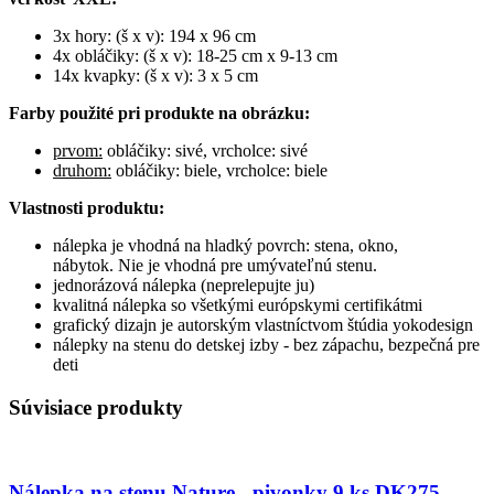
3x hory: (š x v): 194 x 96 cm
4x obláčiky: (š x v): 18-25 cm x 9-13 cm
14x kvapky: (š x v): 3 x 5 cm
Farby použité pri produkte na obrázku:
prvom:
obláčiky: sivé, vrcholce: sivé
druhom:
obláčiky: biele, vrcholce: biele
Vlastnosti produktu:
nálepka je vhodná na hladký povrch: stena, okno,
nábytok. Nie je vhodná pre umývateľnú stenu.
jednorázová nálepka (neprelepujte ju)
kvalitná nálepka so všetkými európskymi certifikátmi
grafický dizajn je autorským vlastníctvom štúdia yokodesign
nálepky na stenu do detskej izby - bez zápachu, bezpečná pre
deti
Súvisiace produkty
Nálepka na stenu Nature - pivonky 9 ks DK275 -