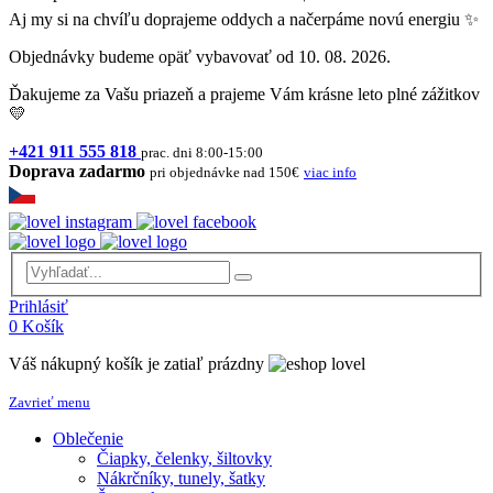
Aj my si na chvíľu doprajeme oddych a načerpáme novú energiu ✨
Objednávky budeme opäť vybavovať od 10. 08. 2026.
Ďakujeme za Vašu priazeň a prajeme Vám krásne leto plné zážitkov
💛
+421 911 555 818
prac. dni 8:00-15:00
Doprava zadarmo
pri objednávke nad 150€
viac info
Prihlásiť
0
Košík
Váš nákupný košík je zatiaľ prázdny
Zavrieť menu
Oblečenie
Čiapky, čelenky, šiltovky
Nákrčníky, tunely, šatky