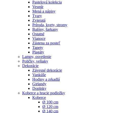
Pastelová kolekcia
Vesmír
Mená a nápisy
Tvary
Zvieratá
Príroda, kvety, stromy
Balóny, šarkany
Ostatné
Vianoce
Zástena za posteľ
Tapety
Plagáty
Lampy, osvetlenie
Poličky, vešiaky
Dekorácie
Závesné dekorácie
Vankúše
Hodiny a zrkadlá
Girlandy
Doplnky
Koberce a hracie podložky
Koberce
Ø 100 cm
Ø 120 cm
Ø 140 cm