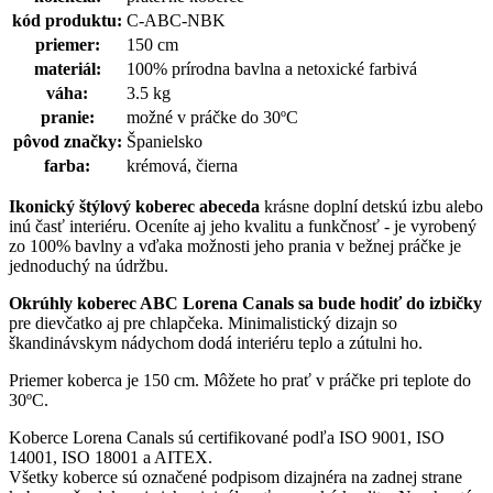
kód produktu:
C-ABC-NBK
priemer:
150 cm
materiál:
100% prírodna bavlna a netoxické farbivá
váha:
3.5 kg
pranie:
možné v práčke do 30ºC
pôvod značky:
Španielsko
farba:
krémová, čierna
Ikonický štýlový koberec abeceda
krásne doplní detskú izbu alebo
inú časť interiéru. Oceníte aj jeho kvalitu a funkčnosť - je vyrobený
zo 100% bavlny a vďaka možnosti jeho prania v bežnej práčke je
jednoduchý na údržbu.
Okrúhly koberec ABC Lorena Canals sa bude hodiť do izbičky
pre dievčatko aj pre chlapčeka. Minimalistický dizajn so
škandinávskym nádychom dodá interiéru teplo a zútulni ho.
Priemer koberca je 150 cm. Môžete ho prať v práčke pri teplote do
30ºC.
Koberce Lorena Canals sú certifikované podľa ISO 9001, ISO
14001, ISO 18001 a AITEX.
Všetky koberce sú označené podpisom dizajnéra na zadnej strane