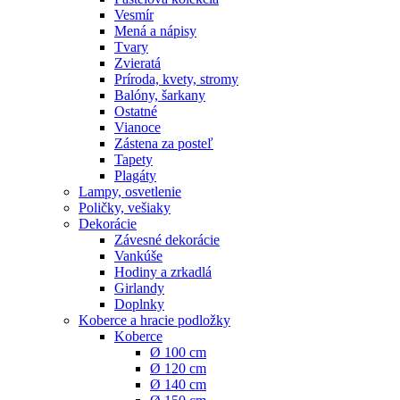
Vesmír
Mená a nápisy
Tvary
Zvieratá
Príroda, kvety, stromy
Balóny, šarkany
Ostatné
Vianoce
Zástena za posteľ
Tapety
Plagáty
Lampy, osvetlenie
Poličky, vešiaky
Dekorácie
Závesné dekorácie
Vankúše
Hodiny a zrkadlá
Girlandy
Doplnky
Koberce a hracie podložky
Koberce
Ø 100 cm
Ø 120 cm
Ø 140 cm