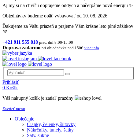
Aj my si na chvíľu doprajeme oddych a načerpáme novú energiu ✨
Objednávky budeme opäť vybavovať od 10. 08. 2026.
Ďakujeme za Vašu priazeň a prajeme Vám krásne leto plné zážitkov
💛
+421 911 555 818
prac. dni 8:00-15:00
Doprava zadarmo
pri objednávke nad 150€
viac info
Prihlásiť
0
Košík
Váš nákupný košík je zatiaľ prázdny
Zavrieť menu
Oblečenie
Čiapky, čelenky, šiltovky
Nákrčníky, tunely, šatky
Šaty, sukne