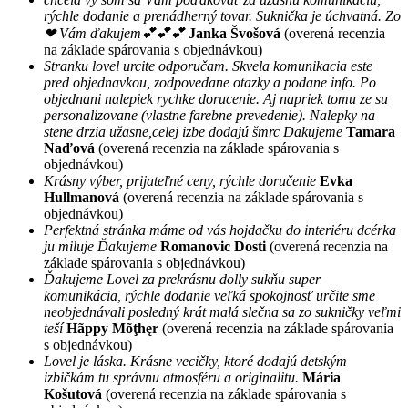
rýchle dodanie a prenádherný tovar. Suknička je úchvatná. Zo
❤ Vám ďakujem💕💕💕
Janka Švošová
(overená recenzia
na základe spárovania s objednávkou)
Stranku lovel urcite odporučam. Skvela komunikacia este
pred objednavkou, zodpovedane otazky a podane info. Po
objednani nalepiek rychke dorucenie. Aj napriek tomu ze su
personalizovane (vlastne farebne prevedenie). Nalepky na
stene drzia užasne,celej izbe dodajú šmrc Dakujeme
Tamara
Naďová
(overená recenzia na základe spárovania s
objednávkou)
Krásny výber, prijateľné ceny, rýchle doručenie
Evka
Hullmanová
(overená recenzia na základe spárovania s
objednávkou)
Perfektná stránka máme od vás hojdačku do interiéru dcérka
ju miluje Ďakujeme
Romanovic Dosti
(overená recenzia na
základe spárovania s objednávkou)
Ďakujeme Lovel za prekrásnu dolly sukňu super
komunikácia, rýchle dodanie veľká spokojnosť určite sme
neobjednávali posledný krát malá slečna sa zo sukničky veľmi
teší
Hãppy Mõţhęr
(overená recenzia na základe spárovania
s objednávkou)
Lovel je láska. Krásne vecičky, ktoré dodajú detským
izbičkám tu správnu atmosféru a originalitu.
Mária
Košutová
(overená recenzia na základe spárovania s