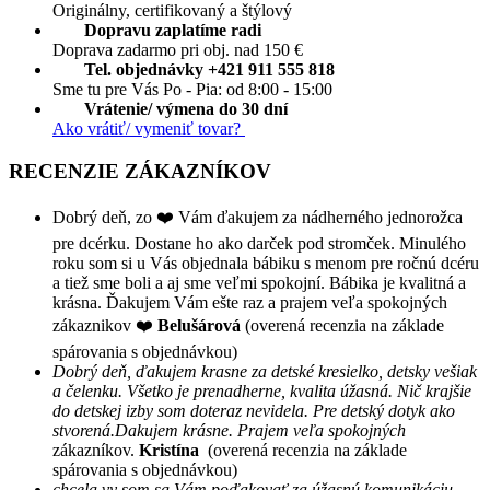
Originálny, certifikovaný a štýlový
Dopravu zaplatíme radi
Doprava zadarmo pri obj. nad 150 €
Tel. objednávky +421 911 555 818
Sme tu pre Vás Po - Pia: od 8:00 - 15:00
Vrátenie/ výmena do 30 dní
Ako vrátiť/ vymeniť tovar?
RECENZIE ZÁKAZNÍKOV
Dobrý deň, zo ❤️ Vám ďakujem za nádherného jednorožca
pre dcérku. Dostane ho ako darček pod stromček. Minulého
roku som si u Vás objednala bábiku s menom pre ročnú dcéru
a tiež sme boli a aj sme veľmi spokojní. Bábika je kvalitná a
krásna. Ďakujem Vám ešte raz a prajem veľa spokojných
zákaznikov ❤️
Belušárová
(overená recenzia na základe
spárovania s objednávkou)
Dobrý deň, ďakujem krasne za detské kresielko, detsky vešiak
a čelenku. Všetko je prenadherne, kvalita úžasná. Nič krajšie
do detskej izby som doteraz nevidela. Pre detský dotyk ako
stvorená.Dakujem krásne. Prajem veľa spokojných
zákazníkov.
Kristína
(overená recenzia na základe
spárovania s objednávkou)
chcela vy som sa Vám poďakovať za úžasnú komunikáciu,