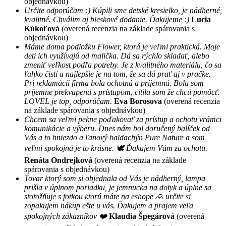
objednávkou)
Určite odporúčam :) Kúpili sme detské kresielko, je nádherné,
kvalitné. Chválim aj bleskové dodanie. Ďakujeme :)
Lucia
Kúkoľová
(overená recenzia na základe spárovania s
objednávkou)
Máme doma podložku Flower, ktorá je veľmi praktická. Moje
deti ich využívajú od malička. Dá sa rýchlo skladať, alebo
zmeniť veľkost podľa potreby. Je z kvalitného materiálu, čo sa
ľahko čistí a najlepšie je na tom, že sa dá prať aj v pračke.
Pri reklamácii firma bola ochotná a príjemná. Bola som
príjemne prekvapená s prístupom, cítila som že chcú pomôcť.
LOVEL je top, odporúčam.
Eva Borosova
(overená recenzia
na základe spárovania s objednávkou)
Chcem sa veľmi pekne poďakovať za prístup a ochotu vrámci
komunikácie a výberu. Dnes nám bol doručený balíček od
Vás a to hniezdo a ľanový baldachýn Pure Nature a som
veľmi spokojná je to krásne. 🕊 Ďakujem Vám za ochotu.
Renáta Ondrejková
(overená recenzia na základe
spárovania s objednávkou)
Tovar ktorý som si objednala od Vás je nádherný, lampa
prišla v úplnom poriadku, je jemnucka na dotyk a úplne sa
stotožňuje s fotkou ktorú máte na eshope 🙏 určite si
zopakujem nákup ešte u vás. Ďakujem a prajem veľa
spokojných zákazníkov ❤️
Klaudia Špegárová
(overená