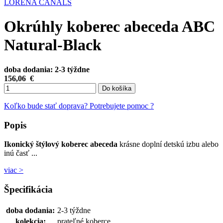
LORENA CANALS
Okrúhly koberec abeceda ABC
Natural-Black
doba dodania: 2-3 týždne
156,06
€
Do košíka
Koľko bude stať doprava?
Potrebujete pomoc ?
Popis
Ikonický štýlový koberec abeceda
krásne doplní detskú izbu alebo
inú časť ...
viac >
Špecifikácia
doba dodania:
2-3 týždne
kolekcia:
prateľné koberce