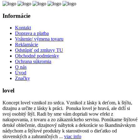
Informácie
Kontakt
Doprava a platba
Vrátenie/ výmena tovaru
Reklamácie
Odstúpiť od zmluvy TU
Obchodné podmienky
Ochrana súkromia
O nás
Úvod
Značky
lovel
Koncept lovel vznikol zo srdca. Vznikol z lásky k deťom, k štýlu,
dizajnu a určite z lásky k práci. Ponuka lovel je hravá, ale drží si
svoj osobitý štýl. Radi by sme vám dopriali wow efekt z
nakupovania, z tovaru a zo zákazníckeho servisu. Ponúkame štýlové
detské oblečenie, dizajnový nábytok a dekorácie so škandinávskym
nádychom a štýlové produkty k starostivosti o dieťatko od
slovenských a zahraničných ...
viac info