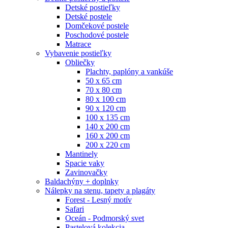
Detské postieľky
Detské postele
Domčekové postele
Poschodové postele
Matrace
Vybavenie postieľky
Obliečky
Plachty, paplóny a vankúše
50 x 65 cm
70 x 80 cm
80 x 100 cm
90 x 120 cm
100 x 135 cm
140 x 200 cm
160 x 200 cm
200 x 220 cm
Mantinely
Spacie vaky
Zavinovačky
Baldachýny + doplnky
Nálepky na stenu, tapety a plagáty
Forest - Lesný motív
Safari
Oceán - Podmorský svet
Pastelová kolekcia