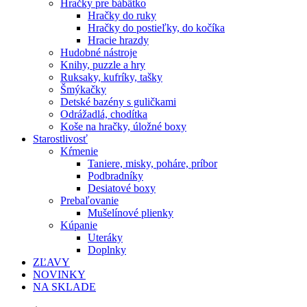
Hračky pre bábätko
Hračky do ruky
Hračky do postieľky, do kočíka
Hracie hrazdy
Hudobné nástroje
Knihy, puzzle a hry
Ruksaky, kufríky, tašky
Šmýkačky
Detské bazény s guličkami
Odrážadlá, chodítka
Koše na hračky, úložné boxy
Starostlivosť
Kŕmenie
Taniere, misky, poháre, príbor
Podbradníky
Desiatové boxy
Prebaľovanie
Mušelínové plienky
Kúpanie
Uteráky
Doplnky
ZĽAVY
NOVINKY
NA SKLADE