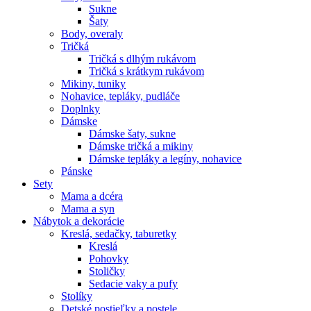
Sukne
Šaty
Body, overaly
Tričká
Tričká s dlhým rukávom
Tričká s krátkym rukávom
Mikiny, tuniky
Nohavice, tepláky, pudláče
Doplnky
Dámske
Dámske šaty, sukne
Dámske tričká a mikiny
Dámske tepláky a legíny, nohavice
Pánske
Sety
Mama a dcéra
Mama a syn
Nábytok a dekorácie
Kreslá, sedačky, taburetky
Kreslá
Pohovky
Stoličky
Sedacie vaky a pufy
Stolíky
Detské postieľky a postele