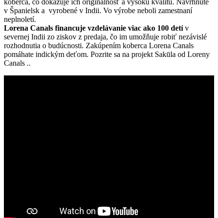
koberca, čo dokazuje ich originálnosť a vysokú kvalitu. Navrhnuté
v Španielsk a vyrobené v Indii. Vo výrobe neboli zamestnaní
neplnoletí.
Lorena Canals financuje vzdelávanie viac ako 100 detí
v
severnej Indii zo ziskov z predaja, čo im umožňuje robiť nezávislé
rozhodnutia o budúcnosti. Zakúpením koberca Lorena Canals
pomáhate indickým deťom. Pozrite sa na projekt Sakūla od Loreny
Canals ..