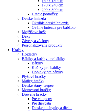
160 x 180 cm
170 x 240 cm
200 x 300 cm
Hracie podložky
Detské hniezda
Okrúhle detské hniezda
Oválne hniezda pre bábätko
Mojžišove koše
Deky
Závesy a záclony
Personalizované produkty
Hračky
Hojdačky
Bábiky a kočíky pre bábiky
Bábiky
Kočíky pre bábiky
Doplnky pre bábiky
Plyšové hračky
Maileg hračky
Detské stany, teepee
Montessori hračky
Drevené hračky
Pre chlapcov
Pre dievčatá
Detské kuchynky a dielne