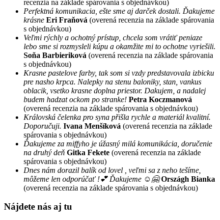
recenzia na základe spárovania s objednávkou)
Perfektná komunikacia, ešte sme aj darček dostali. Ďakujeme
krásne
Eri Fraňová
(overená recenzia na základe spárovania
s objednávkou)
Veľmi rýchly a ochotný prístup, chcela som vrátiť peniaze
lebo sme si rozmysleli kúpu a okamžite mi to ochotne vyriešili.
Soňa Barbieriková
(overená recenzia na základe spárovania
s objednávkou)
Krasne pastelove farby, tak som si vzdy predstavovala izbicku
pre nasho krpca. Nalepky na stenu baloniky, stan, vankus
oblacik, vsetko krasne doplna priestor. Dakujem, a nadalej
budem hadzat ockom po stranke!
Petra Koczmanová
(overená recenzia na základe spárovania s objednávkou)
Královská čelenka pro syna přišla rychle a materiál kvalitní.
Doporučuji.
Ivana Menšíková
(overená recenzia na základe
spárovania s objednávkou)
Ďakujeme za miffyho je úžasný milá komunikácia, doručenie
na druhý deň
Gitka Fekete
(overená recenzia na základe
spárovania s objednávkou)
Dnes nám dorazil balík od lovel , veľmi sa z neho tešíme,
môžeme len odporúčať !💕 Ďakujeme ☺️🤗
Országh Bianka
(overená recenzia na základe spárovania s objednávkou)
Nájdete nás aj tu