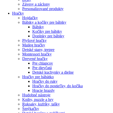
Závesy a záclony
Personalizované produkty
Hračky
Hojdačky
Bábiky a kočíky pre bábiky
Bábiky
Kočíky pre bábiky
Doplnky pre bábiky
Plyšové hračky
Maileg hračky
Detské stany, teepee
Montessori hračky
Drevené hračky
Pre chlapcov
Pre dievčatá
Detské kuchynky a dielne
Hračky pre bábätko
Hračky do ruky
Hračky do postieľky, do kočíka
Hracie hrazdy
Hudobné nástroje
Knihy, puzzle a hry
Ruksaky, kufríky, tašky
Šmýkačky