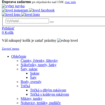
Doprava zadarmo
pri objednávke nad 150€
viac info
Prihlásiť
0
Košík
Váš nákupný košík je zatiaľ prázdny
Zavrieť menu
Oblečenie
Čiapky, čelenky, šiltovky
Nákrčníky, tunely, šatky
Šaty, sukne
Sukne
Šaty
Body, overaly
Tričká
Tričká s dlhým rukávom
Tričká s krátkym rukávom
Mikiny, tuniky
Nohavice, tepláky, pudláče