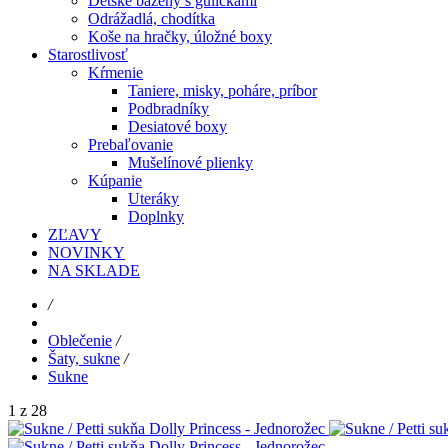
Detské bazény s guličkami
Odrážadlá, chodítka
Koše na hračky, úložné boxy
Starostlivosť
Kŕmenie
Taniere, misky, poháre, príbor
Podbradníky
Desiatové boxy
Prebaľovanie
Mušelínové plienky
Kúpanie
Uteráky
Doplnky
ZĽAVY
NOVINKY
NA SKLADE
/
Oblečenie
/
Šaty, sukne
/
Sukne
1 z 28