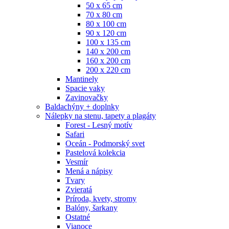
50 x 65 cm
70 x 80 cm
80 x 100 cm
90 x 120 cm
100 x 135 cm
140 x 200 cm
160 x 200 cm
200 x 220 cm
Mantinely
Spacie vaky
Zavinovačky
Baldachýny + doplnky
Nálepky na stenu, tapety a plagáty
Forest - Lesný motív
Safari
Oceán - Podmorský svet
Pastelová kolekcia
Vesmír
Mená a nápisy
Tvary
Zvieratá
Príroda, kvety, stromy
Balóny, šarkany
Ostatné
Vianoce