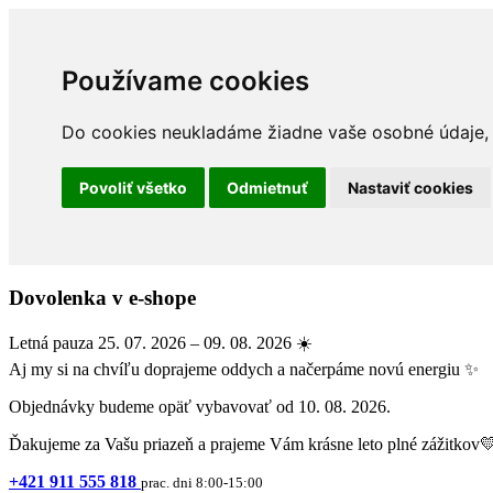
Používame cookies
Do cookies neukladáme žiadne vaše osobné údaje, a
Povoliť všetko
Odmietnuť
Nastaviť cookies
Dovolenka v e-shope
Letná pauza 25. 07. 2026 – 09. 08. 2026 ☀️
Aj my si na chvíľu doprajeme oddych a načerpáme novú energiu ✨
Objednávky budeme opäť vybavovať od 10. 08. 2026.
Ďakujeme za Vašu priazeň a prajeme Vám krásne leto plné zážitkov
+421 911 555 818
prac. dni 8:00-15:00