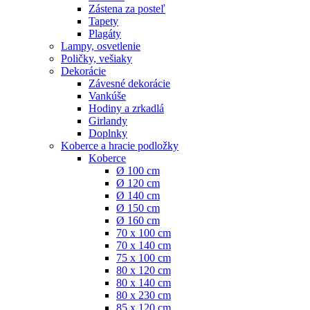
Zástena za posteľ
Tapety
Plagáty
Lampy, osvetlenie
Poličky, vešiaky
Dekorácie
Závesné dekorácie
Vankúše
Hodiny a zrkadlá
Girlandy
Doplnky
Koberce a hracie podložky
Koberce
Ø 100 cm
Ø 120 cm
Ø 140 cm
Ø 150 cm
Ø 160 cm
70 x 100 cm
70 x 140 cm
75 x 100 cm
80 x 120 cm
80 x 140 cm
80 x 230 cm
85 x 120 cm