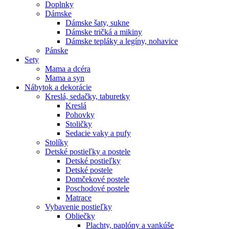
Doplnky
Dámske
Dámske šaty, sukne
Dámske tričká a mikiny
Dámske tepláky a legíny, nohavice
Pánske
Sety
Mama a dcéra
Mama a syn
Nábytok a dekorácie
Kreslá, sedačky, taburetky
Kreslá
Pohovky
Stoličky
Sedacie vaky a pufy
Stolíky
Detské postieľky a postele
Detské postieľky
Detské postele
Domčekové postele
Poschodové postele
Matrace
Vybavenie postieľky
Obliečky
Plachty, paplóny a vankúše