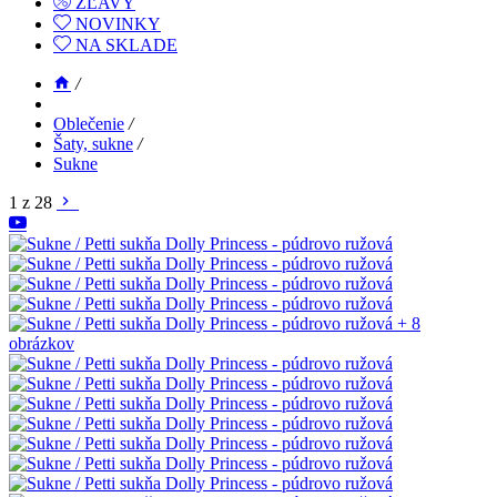
ZĽAVY
NOVINKY
NA SKLADE
/
Oblečenie
/
Šaty, sukne
/
Sukne
1 z 28
+ 8
obrázkov