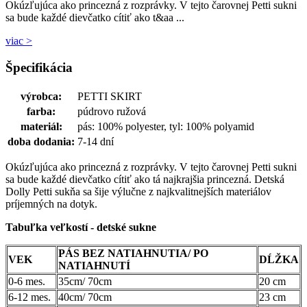
Okúzľujúca ako princezná z rozprávky. V tejto čarovnej Petti sukni
sa bude každé dievčatko cítiť ako t&aa ...
viac >
Špecifikácia
výrobca:
PETTI SKIRT
farba:
púdrovo ružová
materiál:
pás: 100% polyester, tyl: 100% polyamid
doba dodania:
7-14 dní
Okúzľujúca ako princezná z rozprávky. V tejto čarovnej Petti sukni
sa bude každé dievčatko cítiť ako tá najkrajšia princezná. Detská
Dolly Petti sukňa sa šije výlučne z najkvalitnejších materiálov
príjemných na dotyk.
Tabuľka veľkostí - detské sukne
PÁS BEZ NATIAHNUTIA/ PO
VEK
DĹŽKA
NATIAHNUTÍ
0-6 mes.
35cm/ 70cm
20 cm
6-12 mes.
40cm/ 70cm
23 cm