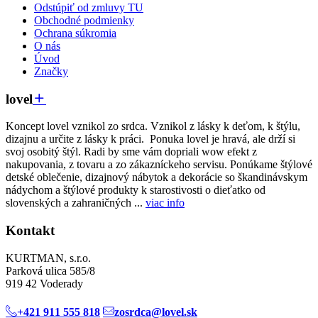
Odstúpiť od zmluvy TU
Obchodné podmienky
Ochrana súkromia
O nás
Úvod
Značky
lovel
Koncept lovel vznikol zo srdca. Vznikol z lásky k deťom, k štýlu,
dizajnu a určite z lásky k práci. Ponuka lovel je hravá, ale drží si
svoj osobitý štýl. Radi by sme vám dopriali wow efekt z
nakupovania, z tovaru a zo zákazníckeho servisu. Ponúkame štýlové
detské oblečenie, dizajnový nábytok a dekorácie so škandinávskym
nádychom a štýlové produkty k starostivosti o dieťatko od
slovenských a zahraničných ...
viac info
Kontakt
KURTMAN, s.r.o.
Parková ulica 585/8
919 42 Voderady
+421 911 555 818
zosrdca@lovel.sk