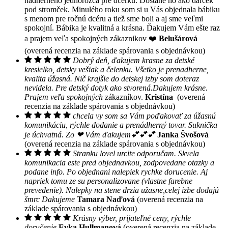
nádherného jednorožca pre dcérku. Dostane ho ako darček
pod stromček. Minulého roku som si u Vás objednala bábiku
s menom pre ročnú dcéru a tiež sme boli a aj sme veľmi
spokojní. Bábika je kvalitná a krásna. Ďakujem Vám ešte raz
a prajem veľa spokojných zákaznikov ❤️
Belušárová
(overená recenzia na základe spárovania s objednávkou)
Dobrý deň, ďakujem krasne za detské
kresielko, detsky vešiak a čelenku. Všetko je prenadherne,
kvalita úžasná. Nič krajšie do detskej izby som doteraz
nevidela. Pre detský dotyk ako stvorená.Dakujem krásne.
Prajem veľa spokojných
zákazníkov.
Kristína
(overená
recenzia na základe spárovania s objednávkou)
chcela vy som sa Vám poďakovať za úžasnú
komunikáciu, rýchle dodanie a prenádherný tovar. Suknička
je úchvatná. Zo ❤ Vám ďakujem💕💕💕
Janka Švošová
(overená recenzia na základe spárovania s objednávkou)
Stranku lovel urcite odporučam. Skvela
komunikacia este pred objednavkou, zodpovedane otazky a
podane info. Po objednani nalepiek rychke dorucenie. Aj
napriek tomu ze su personalizovane (vlastne farebne
prevedenie). Nalepky na stene drzia užasne,celej izbe dodajú
šmrc Dakujeme
Tamara Naďová
(overená recenzia na
základe spárovania s objednávkou)
Krásny výber, prijateľné ceny, rýchle
doručenie
Evka Hullmanová
(overená recenzia na základe