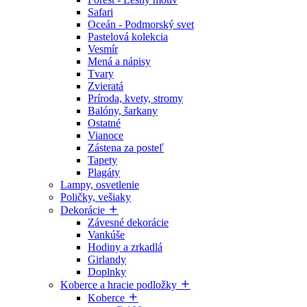
Safari
Oceán - Podmorský svet
Pastelová kolekcia
Vesmír
Mená a nápisy
Tvary
Zvieratá
Príroda, kvety, stromy
Balóny, šarkany
Ostatné
Vianoce
Zástena za posteľ
Tapety
Plagáty
Lampy, osvetlenie
Poličky, vešiaky
Dekorácie
Závesné dekorácie
Vankúše
Hodiny a zrkadlá
Girlandy
Doplnky
Koberce a hracie podložky
Koberce