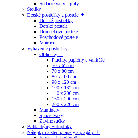
Sedacie vaky a pufy
Stolíky
Detské postieľky a postele
Detské postieľky
Detské postele
Domčekové postele
Poschodové postele
Matrace
Vybavenie postieľky
Obliečky
Plachty, paplóny a vankúše
50 x 65 cm
70 x 80 cm
80 x 100 cm
90 x 120 cm
100 x 135 cm
140 x 200 cm
160 x 200 cm
200 x 220 cm
Mantinely
Spacie vaky
Zavinovačky
Baldachýny + doplnky
Nálepky na stenu, tapety a plagáty
Forest - Lesný motív