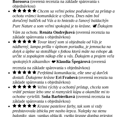
Borosova
(overená recenzia na základe spárovania s
objednávkou)
Chcem sa veľmi pekne poďakovať za prístup a
ochotu vrámci komunikácie a výberu. Dnes nám bol
doručený balíček od Vás a to hniezdo a ľanový baldachýn
Pure Nature a som veľmi spokojná je to krásne. 🕊 Ďakujem
Vám za ochotu.
Renáta Ondrejková
(overená recenzia na
základe spárovania s objednávkou)
Tovar ktorý som si objednala od Vás je
nádherný, lampa prišla v úplnom poriadku, je jemnucka na
dotyk a úplne sa stotožňuje s fotkou ktorú máte na eshope 🙏
určite si zopakujem nákup ešte u vás. Ďakujem a prajem veľa
spokojných zákazníkov ❤️
Klaudia Špegárová
(overená
recenzia na základe spárovania s objednávkou)
Perfektná komunikacia, ešte sme aj darček
dostali. Ďakujeme krásne
Eri Fraňová
(overená recenzia na
základe spárovania s objednávkou)
Veľmi rýchly a ochotný prístup, chcela som
vrátiť peniaze lebo sme si rozmysleli kúpu a okamžite mi to
ochotne vyriešili.
Soňa Barbieriková
(overená recenzia na
základe spárovania s objednávkou)
Krasne pastelove farby, tak som si vzdy
predstavovala izbicku pre nasho krpca. Nalepky na stenu
baloniky, stan, vankus oblacik, vsetko krasne doplna priestor.