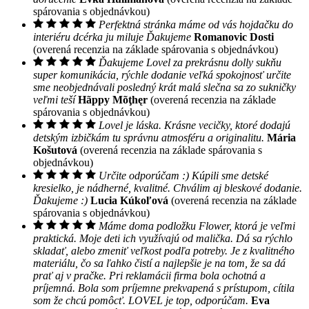
spárovania s objednávkou)
Perfektná stránka máme od vás hojdačku do
interiéru dcérka ju miluje Ďakujeme
Romanovic Dosti
(overená recenzia na základe spárovania s objednávkou)
Ďakujeme Lovel za prekrásnu dolly sukňu
super komunikácia, rýchle dodanie veľká spokojnosť určite
sme neobjednávali posledný krát malá slečna sa zo sukničky
veľmi teší
Hãppy Mõţhęr
(overená recenzia na základe
spárovania s objednávkou)
Lovel je láska. Krásne vecičky, ktoré dodajú
detským izbičkám tu správnu atmosféru a originalitu.
Mária
Košutová
(overená recenzia na základe spárovania s
objednávkou)
Určite odporúčam :) Kúpili sme detské
kresielko, je nádherné, kvalitné. Chválim aj bleskové dodanie.
Ďakujeme :)
Lucia Kúkoľová
(overená recenzia na základe
spárovania s objednávkou)
Máme doma podložku Flower, ktorá je veľmi
praktická. Moje deti ich využívajú od malička. Dá sa rýchlo
skladať, alebo zmeniť veľkost podľa potreby. Je z kvalitného
materiálu, čo sa ľahko čistí a najlepšie je na tom, že sa dá
prať aj v pračke. Pri reklamácii firma bola ochotná a
príjemná. Bola som príjemne prekvapená s prístupom, cítila
som že chcú pomôcť. LOVEL je top, odporúčam.
Eva