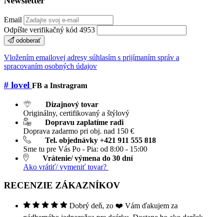
Newsletter
Email
Odpíšte verifikačný kód 4953
odoberať
Vložením emailovej adresy súhlasím s prijímaním správ a
spracovaním osobných údajov
# lovel
FB a Instragram
Dizajnový tovar
Originálny, certifikovaný a štýlový
Dopravu zaplatíme radi
Doprava zadarmo pri obj. nad 150 €
Tel. objednávky +421 911 555 818
Sme tu pre Vás Po - Pia: od 8:00 - 15:00
Vrátenie/ výmena do 30 dní
Ako vrátiť/ vymeniť tovar?
RECENZIE ZÁKAZNÍKOV
Dobrý deň, zo ❤️ Vám ďakujem za