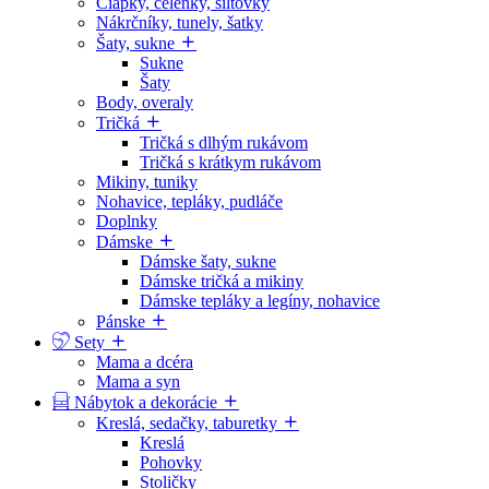
Čiapky, čelenky, šiltovky
Nákrčníky, tunely, šatky
Šaty, sukne
Sukne
Šaty
Body, overaly
Tričká
Tričká s dlhým rukávom
Tričká s krátkym rukávom
Mikiny, tuniky
Nohavice, tepláky, pudláče
Doplnky
Dámske
Dámske šaty, sukne
Dámske tričká a mikiny
Dámske tepláky a legíny, nohavice
Pánske
Sety
Mama a dcéra
Mama a syn
Nábytok a dekorácie
Kreslá, sedačky, taburetky
Kreslá
Pohovky
Stoličky