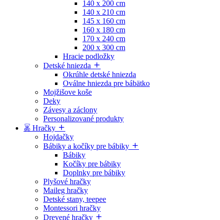
140 x 200 cm
140 x 210 cm
145 x 160 cm
160 x 180 cm
170 x 240 cm
200 x 300 cm
Hracie podložky
Detské hniezda
Okrúhle detské hniezda
Oválne hniezda pre bábätko
Mojžišove koše
Deky
Závesy a záclony
Personalizované produkty
Hračky
Hojdačky
Bábiky a kočíky pre bábiky
Bábiky
Kočíky pre bábiky
Doplnky pre bábiky
Plyšové hračky
Maileg hračky
Detské stany, teepee
Montessori hračky
Drevené hračky