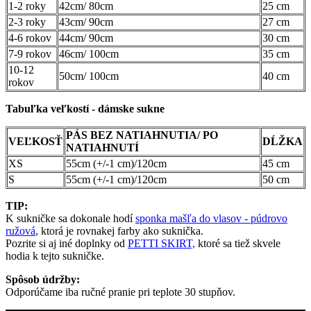
1-2 roky
42cm/ 80cm
25 cm
2-3 roky
43cm/ 90cm
27 cm
4-6 rokov
44cm/ 90cm
30 cm
7-9 rokov
46cm/ 100cm
35 cm
10-12
50cm/ 100cm
40 cm
rokov
Tabuľka veľkostí - dámske sukne
PÁS BEZ NATIAHNUTIA/ PO
VEĽKOSŤ
DĹŽKA
NATIAHNUTÍ
XS
55cm (+/-1 cm)/120cm
45 cm
S
55cm (+/-1 cm)/120cm
50 cm
TIP:
K sukničke sa dokonale hodí
sponka mašľa do vlasov - púdrovo
ružová
, ktorá je rovnakej farby ako suknička.
Pozrite si aj iné doplnky od
PETTI SKIRT,
ktoré sa tiež skvele
hodia k tejto sukničke.
Spôsob údržby:
Odporúčame iba ručné pranie pri teplote 30 stupňov.