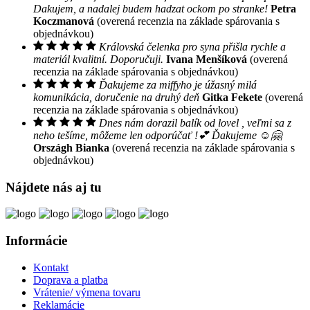
Dakujem, a nadalej budem hadzat ockom po stranke!
Petra
Koczmanová
(overená recenzia na základe spárovania s
objednávkou)
Královská čelenka pro syna přišla rychle a
materiál kvalitní. Doporučuji.
Ivana Menšíková
(overená
recenzia na základe spárovania s objednávkou)
Ďakujeme za miffyho je úžasný milá
komunikácia, doručenie na druhý deň
Gitka Fekete
(overená
recenzia na základe spárovania s objednávkou)
Dnes nám dorazil balík od lovel , veľmi sa z
neho tešíme, môžeme len odporúčať !💕 Ďakujeme ☺️🤗
Országh Bianka
(overená recenzia na základe spárovania s
objednávkou)
Nájdete nás aj tu
Informácie
Kontakt
Doprava a platba
Vrátenie/ výmena tovaru
Reklamácie