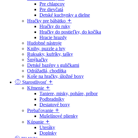
Pre chlapcov
Pre dievčatá
Detské kuchynky a dielne
Hračky pre bábätko
Hračky do ruky
Hračky do postieľky, do kočíka
Hracie hrazdy
Hudobné nástroje
Knihy, puzzle a hry
Ruksaky, kufríky, tašky
Šmýkačky
Detské bazény s guličkami
Odrážadlá, chodítka
Koše na hračky, úložné boxy
Starostlivosť
Kŕmenie
Taniere, misky, poháre, príbor
Podbradníky
Desiatové boxy
Prebaľovanie
Mušelínové plienky
Kúpanie
Uteráky
Doplnky