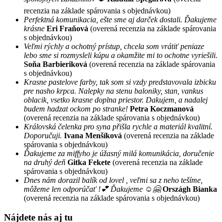
recenzia na základe spárovania s objednávkou)
Perfektná komunikacia, ešte sme aj darček dostali. Ďakujeme
krásne
Eri Fraňová
(overená recenzia na základe spárovania
s objednávkou)
Veľmi rýchly a ochotný prístup, chcela som vrátiť peniaze
lebo sme si rozmysleli kúpu a okamžite mi to ochotne vyriešili.
Soňa Barbieriková
(overená recenzia na základe spárovania
s objednávkou)
Krasne pastelove farby, tak som si vzdy predstavovala izbicku
pre nasho krpca. Nalepky na stenu baloniky, stan, vankus
oblacik, vsetko krasne doplna priestor. Dakujem, a nadalej
budem hadzat ockom po stranke!
Petra Koczmanová
(overená recenzia na základe spárovania s objednávkou)
Královská čelenka pro syna přišla rychle a materiál kvalitní.
Doporučuji.
Ivana Menšíková
(overená recenzia na základe
spárovania s objednávkou)
Ďakujeme za miffyho je úžasný milá komunikácia, doručenie
na druhý deň
Gitka Fekete
(overená recenzia na základe
spárovania s objednávkou)
Dnes nám dorazil balík od lovel , veľmi sa z neho tešíme,
môžeme len odporúčať !💕 Ďakujeme ☺️🤗
Országh Bianka
(overená recenzia na základe spárovania s objednávkou)
Nájdete nás aj tu