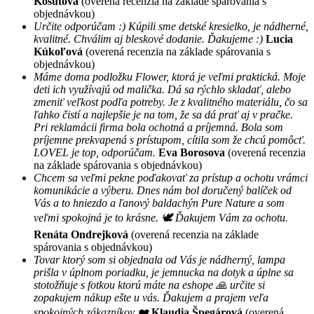
Košutová
(overená recenzia na základe spárovania s
objednávkou)
Určite odporúčam :) Kúpili sme detské kresielko, je nádherné,
kvalitné. Chválim aj bleskové dodanie. Ďakujeme :)
Lucia
Kúkoľová
(overená recenzia na základe spárovania s
objednávkou)
Máme doma podložku Flower, ktorá je veľmi praktická. Moje
deti ich využívajú od malička. Dá sa rýchlo skladať, alebo
zmeniť veľkost podľa potreby. Je z kvalitného materiálu, čo sa
ľahko čistí a najlepšie je na tom, že sa dá prať aj v pračke.
Pri reklamácii firma bola ochotná a príjemná. Bola som
príjemne prekvapená s prístupom, cítila som že chcú pomôcť.
LOVEL je top, odporúčam.
Eva Borosova
(overená recenzia
na základe spárovania s objednávkou)
Chcem sa veľmi pekne poďakovať za prístup a ochotu vrámci
komunikácie a výberu. Dnes nám bol doručený balíček od
Vás a to hniezdo a ľanový baldachýn Pure Nature a som
veľmi spokojná je to krásne. 🕊 Ďakujem Vám za ochotu.
Renáta Ondrejková
(overená recenzia na základe
spárovania s objednávkou)
Tovar ktorý som si objednala od Vás je nádherný, lampa
prišla v úplnom poriadku, je jemnucka na dotyk a úplne sa
stotožňuje s fotkou ktorú máte na eshope 🙏 určite si
zopakujem nákup ešte u vás. Ďakujem a prajem veľa
spokojných zákazníkov ❤️
Klaudia Špegárová
(overená