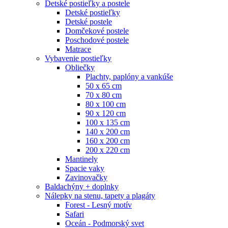
Detské postieľky a postele
Detské postieľky
Detské postele
Domčekové postele
Poschodové postele
Matrace
Vybavenie postieľky
Obliečky
Plachty, paplóny a vankúše
50 x 65 cm
70 x 80 cm
80 x 100 cm
90 x 120 cm
100 x 135 cm
140 x 200 cm
160 x 200 cm
200 x 220 cm
Mantinely
Spacie vaky
Zavinovačky
Baldachýny + doplnky
Nálepky na stenu, tapety a plagáty
Forest - Lesný motív
Safari
Oceán - Podmorský svet