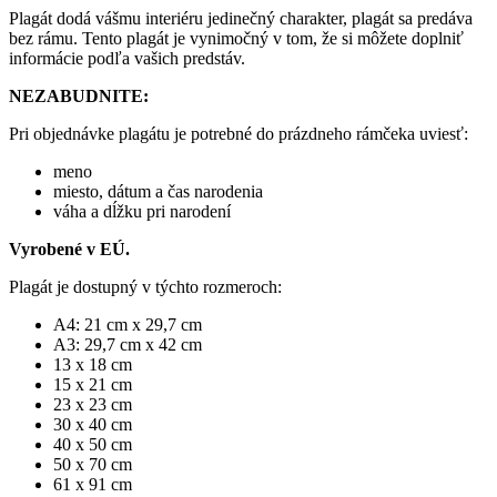
Plagát dodá vášmu interiéru jedinečný charakter, plagát sa predáva
bez rámu. Tento plagát je vynimočný v tom, že si môžete doplniť
informácie podľa vašich predstáv.
NEZABUDNITE:
Pri objednávke plagátu je potrebné do prázdneho rámčeka uviesť:
meno
miesto, dátum a čas narodenia
váha a dĺžku pri narodení
Vyrobené v EÚ.
Plagát je dostupný v týchto rozmeroch:
A4: 21 cm x 29,7 cm
A3: 29,7 cm x 42 cm
13 x 18 cm
15 x 21 cm
23 x 23 cm
30 x 40 cm
40 x 50 cm
50 x 70 cm
61 x 91 cm