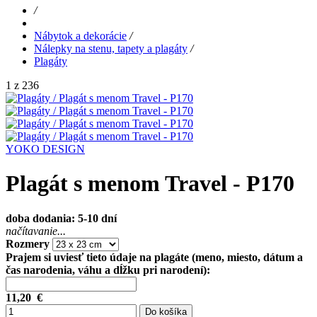
/
Nábytok a dekorácie
/
Nálepky na stenu, tapety a plagáty
/
Plagáty
1 z 236
YOKO DESIGN
Plagát s menom Travel - P170
doba dodania: 5-10 dní
načítavanie...
Rozmery
Prajem si uviesť tieto údaje na plagáte (meno, miesto, dátum a
čas narodenia, váhu a dĺžku pri narodení):
11,20
€
Do košíka