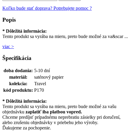
Koľko bude stať doprava?
Potrebujete pomoc ?
Popis
* Dôležitá informácia:
Tento produkt sa vyrába na mieru, preto bude možné za va&scar ...
viac >
Špecifikácia
doba dodania:
5-10 dní
materiál:
saténový papier
kolekcia:
Travel
kód produktu:
P170
* Dôležitá informácia:
Tento produkt sa vyrába na mieru, preto bude možné za vašu
objednávku
zaplatiť iba platbou vopred.
Chceme predíjsť prípadnému neprebratiu zásielky pri doručení,
alebo zrušeniu objednávky v priebehu jeho výroby.
Ďakujeme za pochopenie.