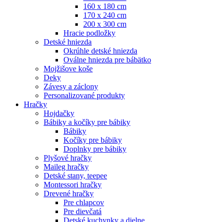
160 x 180 cm
170 x 240 cm
200 x 300 cm
Hracie podložky
Detské hniezda
Okrúhle detské hniezda
Oválne hniezda pre bábätko
Mojžišove koše
Deky
Závesy a záclony
Personalizované produkty
Hračky
Hojdačky
Bábiky a kočíky pre bábiky
Bábiky
Kočíky pre bábiky
Doplnky pre bábiky
Plyšové hračky
Maileg hračky
Detské stany, teepee
Montessori hračky
Drevené hračky
Pre chlapcov
Pre dievčatá
Detské kuchynky a dielne