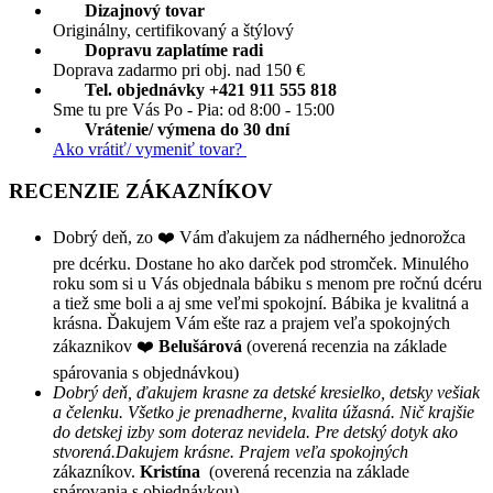
Dizajnový tovar
Originálny, certifikovaný a štýlový
Dopravu zaplatíme radi
Doprava zadarmo pri obj. nad 150 €
Tel. objednávky +421 911 555 818
Sme tu pre Vás Po - Pia: od 8:00 - 15:00
Vrátenie/ výmena do 30 dní
Ako vrátiť/ vymeniť tovar?
RECENZIE ZÁKAZNÍKOV
Dobrý deň, zo ❤️ Vám ďakujem za nádherného jednorožca
pre dcérku. Dostane ho ako darček pod stromček. Minulého
roku som si u Vás objednala bábiku s menom pre ročnú dcéru
a tiež sme boli a aj sme veľmi spokojní. Bábika je kvalitná a
krásna. Ďakujem Vám ešte raz a prajem veľa spokojných
zákaznikov ❤️
Belušárová
(overená recenzia na základe
spárovania s objednávkou)
Dobrý deň, ďakujem krasne za detské kresielko, detsky vešiak
a čelenku. Všetko je prenadherne, kvalita úžasná. Nič krajšie
do detskej izby som doteraz nevidela. Pre detský dotyk ako
stvorená.Dakujem krásne. Prajem veľa spokojných
zákazníkov.
Kristína
(overená recenzia na základe
spárovania s objednávkou)