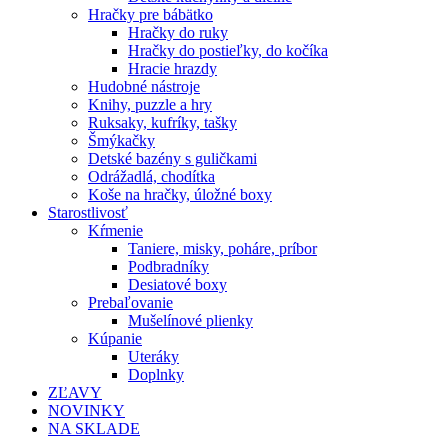
Hračky pre bábätko
Hračky do ruky
Hračky do postieľky, do kočíka
Hracie hrazdy
Hudobné nástroje
Knihy, puzzle a hry
Ruksaky, kufríky, tašky
Šmýkačky
Detské bazény s guličkami
Odrážadlá, chodítka
Koše na hračky, úložné boxy
Starostlivosť
Kŕmenie
Taniere, misky, poháre, príbor
Podbradníky
Desiatové boxy
Prebaľovanie
Mušelínové plienky
Kúpanie
Uteráky
Doplnky
ZĽAVY
NOVINKY
NA SKLADE