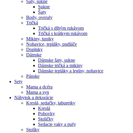
Šaty, sukne
Sukne
Šaty
Body, overaly
Tričká
Tričká s dlhým rukávom
Tričká s krátkym rukávom
Mikiny, tuniky
Nohavice, tepláky, pudláče
Doplnky
Dámske
Dámske šaty, sukne
Dámske tričká a mikiny
Dámske tepláky a legíny, nohavice
Pánske
Sety
Mama a dcéra
Mama a syn
Nábytok a dekorácie
Kreslá, sedačky, taburetky
Kreslá
Pohovky
Stoličky
Sedacie vaky a pufy
Stolíky