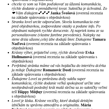
chcela vy som sa Vám poďakovať za úžasnú komunikáciu,
rýchle dodanie a prenádherný tovar. Suknička je úchvatná. Zo
❤ Vám ďakujem💕💕💕
Janka Švošová
(overená recenzia
na základe spárovania s objednávkou)
Stranku lovel urcite odporučam. Skvela komunikacia este
pred objednavkou, zodpovedane otazky a podane info. Po
objednani nalepiek rychke dorucenie. Aj napriek tomu ze su
personalizovane (vlastne farebne prevedenie). Nalepky na
stene drzia užasne,celej izbe dodajú šmrc Dakujeme
Tamara
Naďová
(overená recenzia na základe spárovania s
objednávkou)
Krásny výber, prijateľné ceny, rýchle doručenie
Evka
Hullmanová
(overená recenzia na základe spárovania s
objednávkou)
Perfektná stránka máme od vás hojdačku do interiéru dcérka
ju miluje Ďakujeme
Romanovic Dosti
(overená recenzia na
základe spárovania s objednávkou)
Ďakujeme Lovel za prekrásnu dolly sukňu super
komunikácia, rýchle dodanie veľká spokojnosť určite sme
neobjednávali posledný krát malá slečna sa zo sukničky veľmi
teší
Hãppy Mõţhęr
(overená recenzia na základe spárovania
s objednávkou)
Lovel je láska. Krásne vecičky, ktoré dodajú detským
izbičkám tu správnu atmosféru a originalitu.
Mária