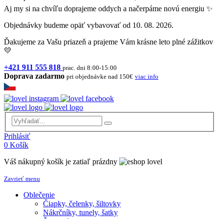
Aj my si na chvíľu doprajeme oddych a načerpáme novú energiu ✨
Objednávky budeme opäť vybavovať od 10. 08. 2026.
Ďakujeme za Vašu priazeň a prajeme Vám krásne leto plné zážitkov
💛
+421 911 555 818
prac. dni 8:00-15:00
Doprava zadarmo
pri objednávke nad 150€
viac info
Prihlásiť
0
Košík
Váš nákupný košík je zatiaľ prázdny
Zavrieť menu
Oblečenie
Čiapky, čelenky, šiltovky
Nákrčníky, tunely, šatky