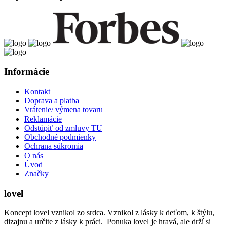
Informácie
Kontakt
Doprava a platba
Vrátenie/ výmena tovaru
Reklamácie
Odstúpiť od zmluvy TU
Obchodné podmienky
Ochrana súkromia
O nás
Úvod
Značky
lovel
Koncept lovel vznikol zo srdca. Vznikol z lásky k deťom, k štýlu,
dizajnu a určite z lásky k práci. Ponuka lovel je hravá, ale drží si