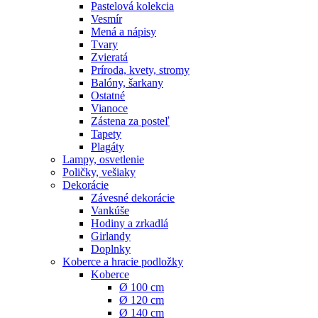
Pastelová kolekcia
Vesmír
Mená a nápisy
Tvary
Zvieratá
Príroda, kvety, stromy
Balóny, šarkany
Ostatné
Vianoce
Zástena za posteľ
Tapety
Plagáty
Lampy, osvetlenie
Poličky, vešiaky
Dekorácie
Závesné dekorácie
Vankúše
Hodiny a zrkadlá
Girlandy
Doplnky
Koberce a hracie podložky
Koberce
Ø 100 cm
Ø 120 cm
Ø 140 cm