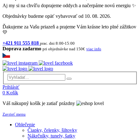
Aj my si na chvíľu doprajeme oddych a načerpáme novú energiu ✨
Objednávky budeme opäť vybavovať od 10. 08. 2026.
Ďakujeme za Vašu priazeň a prajeme Vám krásne leto plné zážitkov
💛
+421 911 555 818
prac. dni 8:00-15:00
Doprava zadarmo
pri objednávke nad 150€
viac info
Prihlásiť
0
Košík
Váš nákupný košík je zatiaľ prázdny
Zavrieť menu
Oblečenie
Čiapky, čelenky, šiltovky
Nákrčníky, tunely, šatky