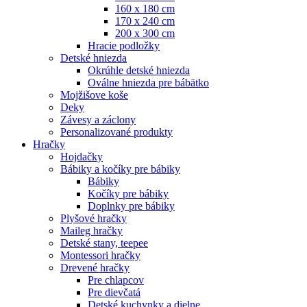
160 x 180 cm
170 x 240 cm
200 x 300 cm
Hracie podložky
Detské hniezda
Okrúhle detské hniezda
Oválne hniezda pre bábätko
Mojžišove koše
Deky
Závesy a záclony
Personalizované produkty
Hračky
Hojdačky
Bábiky a kočíky pre bábiky
Bábiky
Kočíky pre bábiky
Doplnky pre bábiky
Plyšové hračky
Maileg hračky
Detské stany, teepee
Montessori hračky
Drevené hračky
Pre chlapcov
Pre dievčatá
Detské kuchynky a dielne