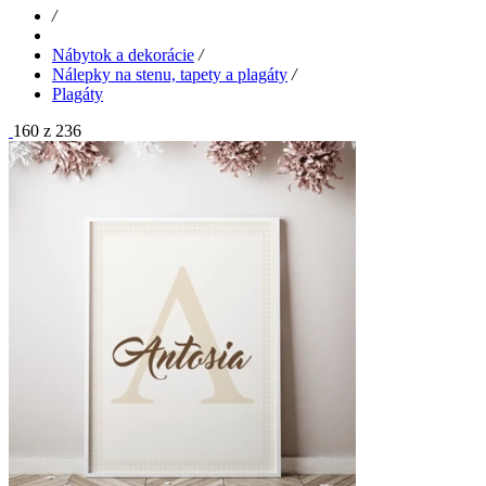
/
Nábytok a dekorácie
/
Nálepky na stenu, tapety a plagáty
/
Plagáty
160 z 236