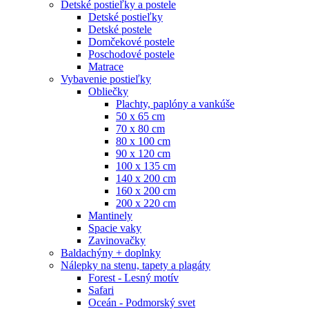
Detské postieľky a postele
Detské postieľky
Detské postele
Domčekové postele
Poschodové postele
Matrace
Vybavenie postieľky
Obliečky
Plachty, paplóny a vankúše
50 x 65 cm
70 x 80 cm
80 x 100 cm
90 x 120 cm
100 x 135 cm
140 x 200 cm
160 x 200 cm
200 x 220 cm
Mantinely
Spacie vaky
Zavinovačky
Baldachýny + doplnky
Nálepky na stenu, tapety a plagáty
Forest - Lesný motív
Safari
Oceán - Podmorský svet