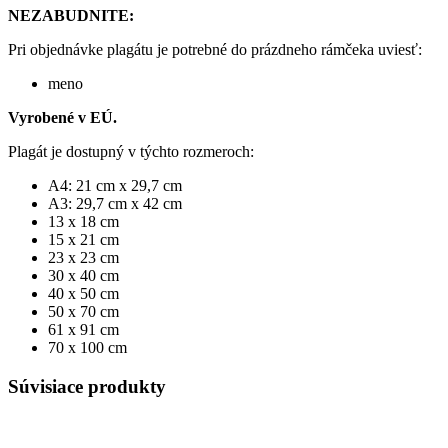
NEZABUDNITE:
Pri objednávke plagátu je potrebné do prázdneho rámčeka uviesť:
meno
Vyrobené v EÚ.
Plagát je dostupný v týchto rozmeroch:
A4: 21 cm x 29,7 cm
A3: 29,7 cm x 42 cm
13 x 18 cm
15 x 21 cm
23 x 23 cm
30 x 40 cm
40 x 50 cm
50 x 70 cm
61 x 91 cm
70 x 100 cm
Súvisiace produkty