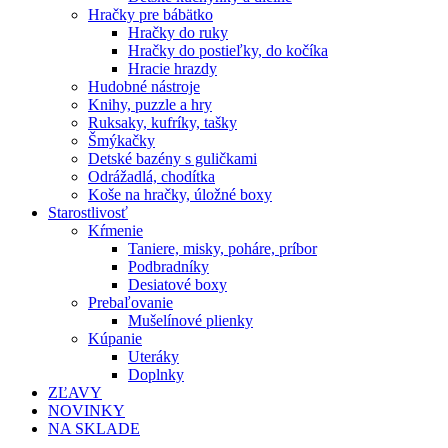
Hračky pre bábätko
Hračky do ruky
Hračky do postieľky, do kočíka
Hracie hrazdy
Hudobné nástroje
Knihy, puzzle a hry
Ruksaky, kufríky, tašky
Šmýkačky
Detské bazény s guličkami
Odrážadlá, chodítka
Koše na hračky, úložné boxy
Starostlivosť
Kŕmenie
Taniere, misky, poháre, príbor
Podbradníky
Desiatové boxy
Prebaľovanie
Mušelínové plienky
Kúpanie
Uteráky
Doplnky
ZĽAVY
NOVINKY
NA SKLADE