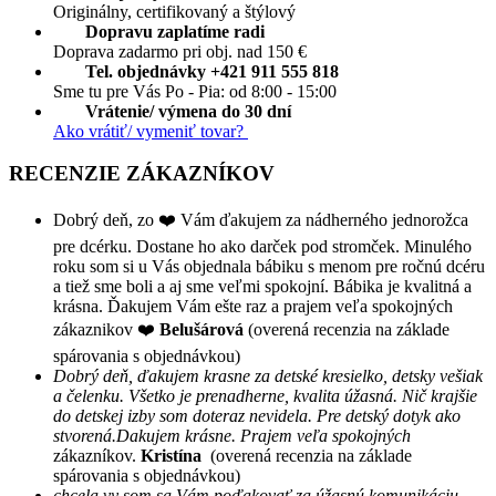
Originálny, certifikovaný a štýlový
Dopravu zaplatíme radi
Doprava zadarmo pri obj. nad 150 €
Tel. objednávky +421 911 555 818
Sme tu pre Vás Po - Pia: od 8:00 - 15:00
Vrátenie/ výmena do 30 dní
Ako vrátiť/ vymeniť tovar?
RECENZIE ZÁKAZNÍKOV
Dobrý deň, zo ❤️ Vám ďakujem za nádherného jednorožca
pre dcérku. Dostane ho ako darček pod stromček. Minulého
roku som si u Vás objednala bábiku s menom pre ročnú dcéru
a tiež sme boli a aj sme veľmi spokojní. Bábika je kvalitná a
krásna. Ďakujem Vám ešte raz a prajem veľa spokojných
zákaznikov ❤️
Belušárová
(overená recenzia na základe
spárovania s objednávkou)
Dobrý deň, ďakujem krasne za detské kresielko, detsky vešiak
a čelenku. Všetko je prenadherne, kvalita úžasná. Nič krajšie
do detskej izby som doteraz nevidela. Pre detský dotyk ako
stvorená.Dakujem krásne. Prajem veľa spokojných
zákazníkov.
Kristína
(overená recenzia na základe
spárovania s objednávkou)
chcela vy som sa Vám poďakovať za úžasnú komunikáciu,