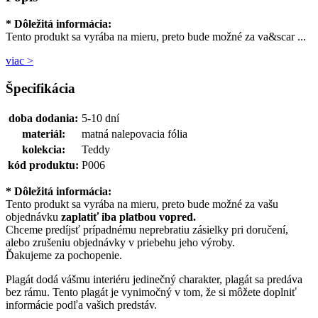
* Dôležitá informácia:
Tento produkt sa vyrába na mieru, preto bude možné za va&scar ...
viac >
Špecifikácia
doba dodania:
5-10 dní
materiál:
matná nalepovacia fólia
kolekcia:
Teddy
kód produktu:
P006
* Dôležitá informácia:
Tento produkt sa vyrába na mieru, preto bude možné za vašu
objednávku
zaplatiť iba platbou vopred.
Chceme predíjsť prípadnému neprebratiu zásielky pri doručení,
alebo zrušeniu objednávky v priebehu jeho výroby.
Ďakujeme za pochopenie.
Plagát dodá vášmu interiéru jedinečný charakter, plagát sa predáva
bez rámu. Tento plagát je vynimočný v tom, že si môžete doplniť
informácie podľa vašich predstáv.