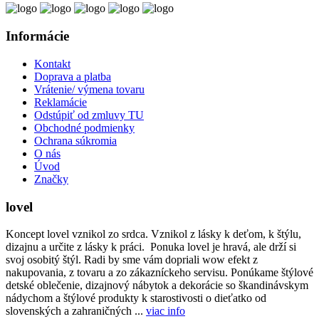
Informácie
Kontakt
Doprava a platba
Vrátenie/ výmena tovaru
Reklamácie
Odstúpiť od zmluvy TU
Obchodné podmienky
Ochrana súkromia
O nás
Úvod
Značky
lovel
Koncept lovel vznikol zo srdca. Vznikol z lásky k deťom, k štýlu,
dizajnu a určite z lásky k práci. Ponuka lovel je hravá, ale drží si
svoj osobitý štýl. Radi by sme vám dopriali wow efekt z
nakupovania, z tovaru a zo zákazníckeho servisu. Ponúkame štýlové
detské oblečenie, dizajnový nábytok a dekorácie so škandinávskym
nádychom a štýlové produkty k starostivosti o dieťatko od
slovenských a zahraničných ...
viac info