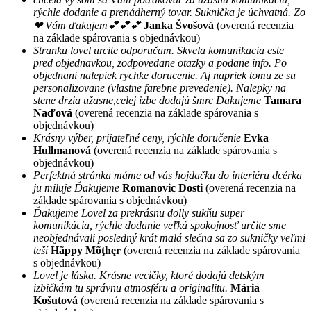
rýchle dodanie a prenádherný tovar. Suknička je úchvatná. Zo
❤ Vám ďakujem💕💕💕
Janka Švošová
(overená recenzia
na základe spárovania s objednávkou)
Stranku lovel urcite odporučam. Skvela komunikacia este
pred objednavkou, zodpovedane otazky a podane info. Po
objednani nalepiek rychke dorucenie. Aj napriek tomu ze su
personalizovane (vlastne farebne prevedenie). Nalepky na
stene drzia užasne,celej izbe dodajú šmrc Dakujeme
Tamara
Naďová
(overená recenzia na základe spárovania s
objednávkou)
Krásny výber, prijateľné ceny, rýchle doručenie
Evka
Hullmanová
(overená recenzia na základe spárovania s
objednávkou)
Perfektná stránka máme od vás hojdačku do interiéru dcérka
ju miluje Ďakujeme
Romanovic Dosti
(overená recenzia na
základe spárovania s objednávkou)
Ďakujeme Lovel za prekrásnu dolly sukňu super
komunikácia, rýchle dodanie veľká spokojnosť určite sme
neobjednávali posledný krát malá slečna sa zo sukničky veľmi
teší
Hãppy Mõţhęr
(overená recenzia na základe spárovania
s objednávkou)
Lovel je láska. Krásne vecičky, ktoré dodajú detským
izbičkám tu správnu atmosféru a originalitu.
Mária
Košutová
(overená recenzia na základe spárovania s