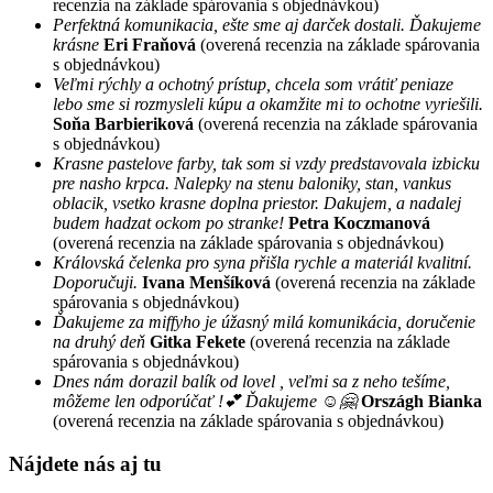
recenzia na základe spárovania s objednávkou)
Perfektná komunikacia, ešte sme aj darček dostali. Ďakujeme
krásne
Eri Fraňová
(overená recenzia na základe spárovania
s objednávkou)
Veľmi rýchly a ochotný prístup, chcela som vrátiť peniaze
lebo sme si rozmysleli kúpu a okamžite mi to ochotne vyriešili.
Soňa Barbieriková
(overená recenzia na základe spárovania
s objednávkou)
Krasne pastelove farby, tak som si vzdy predstavovala izbicku
pre nasho krpca. Nalepky na stenu baloniky, stan, vankus
oblacik, vsetko krasne doplna priestor. Dakujem, a nadalej
budem hadzat ockom po stranke!
Petra Koczmanová
(overená recenzia na základe spárovania s objednávkou)
Královská čelenka pro syna přišla rychle a materiál kvalitní.
Doporučuji.
Ivana Menšíková
(overená recenzia na základe
spárovania s objednávkou)
Ďakujeme za miffyho je úžasný milá komunikácia, doručenie
na druhý deň
Gitka Fekete
(overená recenzia na základe
spárovania s objednávkou)
Dnes nám dorazil balík od lovel , veľmi sa z neho tešíme,
môžeme len odporúčať !💕 Ďakujeme ☺️🤗
Országh Bianka
(overená recenzia na základe spárovania s objednávkou)
Nájdete nás aj tu