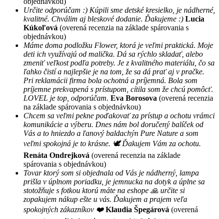
objednávkou)
Určite odporúčam :) Kúpili sme detské kresielko, je nádherné,
kvalitné. Chválim aj bleskové dodanie. Ďakujeme :)
Lucia
Kúkoľová
(overená recenzia na základe spárovania s
objednávkou)
Máme doma podložku Flower, ktorá je veľmi praktická. Moje
deti ich využívajú od malička. Dá sa rýchlo skladať, alebo
zmeniť veľkost podľa potreby. Je z kvalitného materiálu, čo sa
ľahko čistí a najlepšie je na tom, že sa dá prať aj v pračke.
Pri reklamácii firma bola ochotná a príjemná. Bola som
príjemne prekvapená s prístupom, cítila som že chcú pomôcť.
LOVEL je top, odporúčam.
Eva Borosova
(overená recenzia
na základe spárovania s objednávkou)
Chcem sa veľmi pekne poďakovať za prístup a ochotu vrámci
komunikácie a výberu. Dnes nám bol doručený balíček od
Vás a to hniezdo a ľanový baldachýn Pure Nature a som
veľmi spokojná je to krásne. 🕊 Ďakujem Vám za ochotu.
Renáta Ondrejková
(overená recenzia na základe
spárovania s objednávkou)
Tovar ktorý som si objednala od Vás je nádherný, lampa
prišla v úplnom poriadku, je jemnucka na dotyk a úplne sa
stotožňuje s fotkou ktorú máte na eshope 🙏 určite si
zopakujem nákup ešte u vás. Ďakujem a prajem veľa
spokojných zákazníkov ❤️
Klaudia Špegárová
(overená