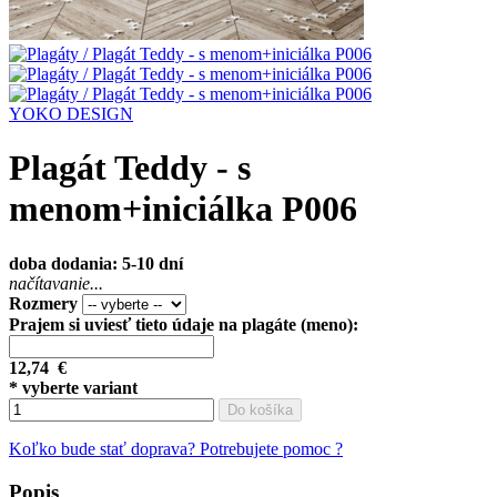
YOKO DESIGN
Plagát Teddy - s
menom+iniciálka P006
doba dodania: 5-10 dní
načítavanie...
Rozmery
Prajem si uviesť tieto údaje na plagáte (meno):
12,74
€
* vyberte variant
Do košíka
Koľko bude stať doprava?
Potrebujete pomoc ?
Popis