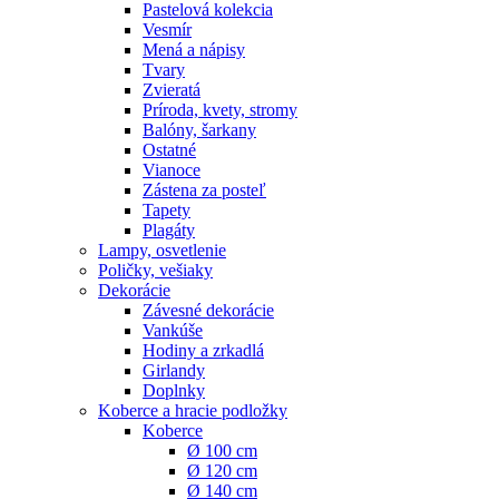
Pastelová kolekcia
Vesmír
Mená a nápisy
Tvary
Zvieratá
Príroda, kvety, stromy
Balóny, šarkany
Ostatné
Vianoce
Zástena za posteľ
Tapety
Plagáty
Lampy, osvetlenie
Poličky, vešiaky
Dekorácie
Závesné dekorácie
Vankúše
Hodiny a zrkadlá
Girlandy
Doplnky
Koberce a hracie podložky
Koberce
Ø 100 cm
Ø 120 cm
Ø 140 cm