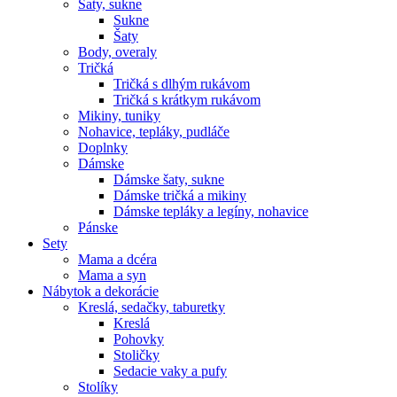
Šaty, sukne
Sukne
Šaty
Body, overaly
Tričká
Tričká s dlhým rukávom
Tričká s krátkym rukávom
Mikiny, tuniky
Nohavice, tepláky, pudláče
Doplnky
Dámske
Dámske šaty, sukne
Dámske tričká a mikiny
Dámske tepláky a legíny, nohavice
Pánske
Sety
Mama a dcéra
Mama a syn
Nábytok a dekorácie
Kreslá, sedačky, taburetky
Kreslá
Pohovky
Stoličky
Sedacie vaky a pufy
Stolíky