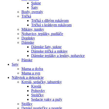
Sukne
Šaty
Body, overaly
Tričká
Tričká s dlhým rukávom
Tričká s krátkym rukávom
Mikiny, tuniky
Nohavice, tepláky, pudláče
Doplnky
Dámske
Dámske šaty, sukne
Dámske tričká a mikiny
Dámske tepláky a legíny, nohavice
Pánske
Sety
Mama a dcéra
Mama a syn
Nábytok a dekorácie
Kreslá, sedačky, taburetky
Kreslá
Pohovky
Stoličky
Sedacie vaky a pufy
Stolíky
Detské postieľky a postele