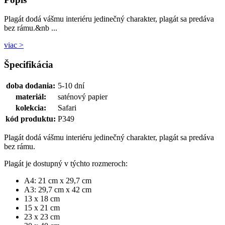
Plagát dodá vášmu interiéru jedinečný charakter, plagát sa predáva
bez rámu.&nb ...
viac >
Špecifikácia
doba dodania:
5-10 dní
materiál:
saténový papier
kolekcia:
Safari
kód produktu:
P349
Plagát dodá vášmu interiéru jedinečný charakter, plagát sa predáva
bez rámu.
Plagát je dostupný v týchto rozmeroch:
A4: 21 cm x 29,7 cm
A3: 29,7 cm x 42 cm
13 x 18 cm
15 x 21 cm
23 x 23 cm