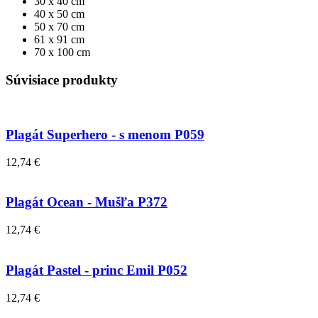
30 x 40 cm
40 x 50 cm
50 x 70 cm
61 x 91 cm
70 x 100 cm
Súvisiace produkty
Plagát Superhero - s menom P059
12,74 €
Plagát Ocean - Mušľa P372
12,74 €
Plagát Pastel - princ Emil P052
12,74 €