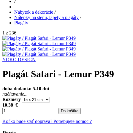
/
Nábytok a dekorácie
/
Nálepky na stenu, tapety a plagáty
/
Plagáty
1 z 236
YOKO DESIGN
Plagát Safari - Lemur P349
doba dodania: 5-10 dní
načítavanie...
Rozmery
10,38
€
Do košíka
Koľko bude stať doprava?
Potrebujete pomoc ?
Popis