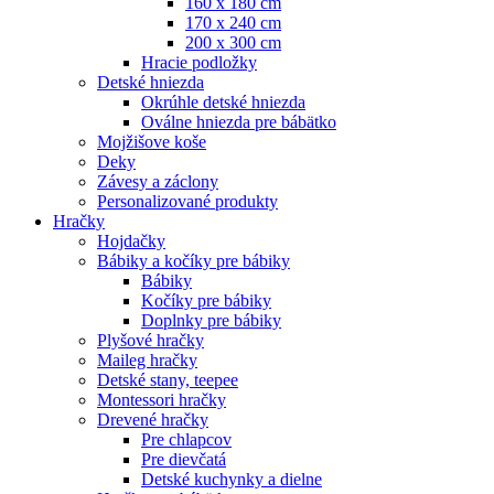
160 x 180 cm
170 x 240 cm
200 x 300 cm
Hracie podložky
Detské hniezda
Okrúhle detské hniezda
Oválne hniezda pre bábätko
Mojžišove koše
Deky
Závesy a záclony
Personalizované produkty
Hračky
Hojdačky
Bábiky a kočíky pre bábiky
Bábiky
Kočíky pre bábiky
Doplnky pre bábiky
Plyšové hračky
Maileg hračky
Detské stany, teepee
Montessori hračky
Drevené hračky
Pre chlapcov
Pre dievčatá
Detské kuchynky a dielne