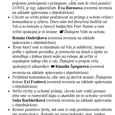
príjemne prekvapená s prístupom, cítila som že chcú pomôcť.
LOVEL je top, odporúčam.
Eva Borosova
(overená recenzia
na základe spárovania s objednávkou)
Chcem sa veľmi pekne poďakovať za prístup a ochotu vrámci
komunikácie a výberu. Dnes nám bol doručený balíček od
Vás a to hniezdo a ľanový baldachýn Pure Nature a som
veľmi spokojná je to krásne. 🕊 Ďakujem Vám za ochotu.
Renáta Ondrejková
(overená recenzia na základe
spárovania s objednávkou)
Tovar ktorý som si objednala od Vás je nádherný, lampa
prišla v úplnom poriadku, je jemnucka na dotyk a úplne sa
stotožňuje s fotkou ktorú máte na eshope 🙏 určite si
zopakujem nákup ešte u vás. Ďakujem a prajem veľa
spokojných zákazníkov ❤️
Klaudia Špegárová
(overená
recenzia na základe spárovania s objednávkou)
Perfektná komunikacia, ešte sme aj darček dostali. Ďakujeme
krásne
Eri Fraňová
(overená recenzia na základe spárovania
s objednávkou)
Veľmi rýchly a ochotný prístup, chcela som vrátiť peniaze
lebo sme si rozmysleli kúpu a okamžite mi to ochotne vyriešili.
Soňa Barbieriková
(overená recenzia na základe spárovania
s objednávkou)
Krasne pastelove farby, tak som si vzdy predstavovala izbicku
pre nasho krpca. Nalepky na stenu baloniky, stan, vankus