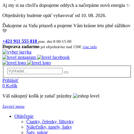
Aj my si na chvíľu doprajeme oddych a načerpáme novú energiu ✨
Objednávky budeme opäť vybavovať od 10. 08. 2026.
Ďakujeme za Vašu priazeň a prajeme Vám krásne leto plné zážitkov
💛
+421 911 555 818
prac. dni 8:00-15:00
Doprava zadarmo
pri objednávke nad 150€
viac info
Prihlásiť
0
Košík
Váš nákupný košík je zatiaľ prázdny
Zavrieť menu
Oblečenie
Čiapky, čelenky, šiltovky
Nákrčníky, tunely, šatky
Šaty, sukne