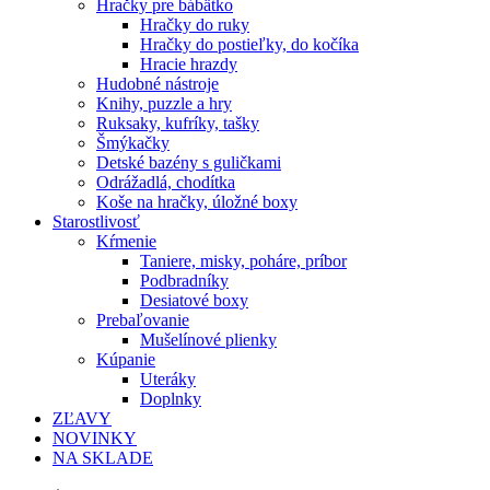
Hračky pre bábätko
Hračky do ruky
Hračky do postieľky, do kočíka
Hracie hrazdy
Hudobné nástroje
Knihy, puzzle a hry
Ruksaky, kufríky, tašky
Šmýkačky
Detské bazény s guličkami
Odrážadlá, chodítka
Koše na hračky, úložné boxy
Starostlivosť
Kŕmenie
Taniere, misky, poháre, príbor
Podbradníky
Desiatové boxy
Prebaľovanie
Mušelínové plienky
Kúpanie
Uteráky
Doplnky
ZĽAVY
NOVINKY
NA SKLADE