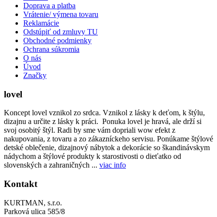
Doprava a platba
Vrátenie/ výmena tovaru
Reklamácie
Odstúpiť od zmluvy TU
Obchodné podmienky
Ochrana súkromia
O nás
Úvod
Značky
lovel
Koncept lovel vznikol zo srdca. Vznikol z lásky k deťom, k štýlu,
dizajnu a určite z lásky k práci. Ponuka lovel je hravá, ale drží si
svoj osobitý štýl. Radi by sme vám dopriali wow efekt z
nakupovania, z tovaru a zo zákazníckeho servisu. Ponúkame štýlové
detské oblečenie, dizajnový nábytok a dekorácie so škandinávskym
nádychom a štýlové produkty k starostivosti o dieťatko od
slovenských a zahraničných ...
viac info
Kontakt
KURTMAN, s.r.o.
Parková ulica 585/8