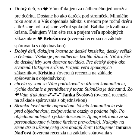
Dobrý deň, zo ❤️ Vám ďakujem za nádherného jednorožca
pre dcérku. Dostane ho ako darček pod stromček. Minulého
roku som si u Vás objednala bábiku s menom pre ročnú dcéru
a tiež sme boli a aj sme veľmi spokojní. Bábika je kvalitná a
krásna. Ďakujem Vám ešte raz a prajem veľa spokojných
zákaznikov ❤️
Belušárová
(overená recenzia na základe
spárovania s objednávkou)
Dobrý deň, ďakujem krasne za detské kresielko, detsky vešiak
a čelenku. Všetko je prenadherne, kvalita úžasná. Nič krajšie
do detskej izby som doteraz nevidela. Pre detský dotyk ako
stvorená.Dakujem krásne. Prajem veľa spokojných
zákazníkov.
Kristína
(overená recenzia na základe
spárovania s objednávkou)
chcela vy som sa Vám poďakovať za úžasnú komunikáciu,
rýchle dodanie a prenádherný tovar. Suknička je úchvatná. Zo
❤ Vám ďakujem💕💕💕
Janka Švošová
(overená recenzia
na základe spárovania s objednávkou)
Stranku lovel urcite odporučam. Skvela komunikacia este
pred objednavkou, zodpovedane otazky a podane info. Po
objednani nalepiek rychke dorucenie. Aj napriek tomu ze su
personalizovane (vlastne farebne prevedenie). Nalepky na
stene drzia užasne,celej izbe dodajú šmrc Dakujeme
Tamara
Naďová
(overená recenzia na základe spárovania s