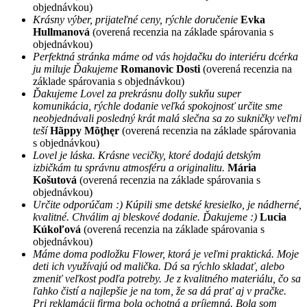
objednávkou)
Krásny výber, prijateľné ceny, rýchle doručenie
Evka
Hullmanová
(overená recenzia na základe spárovania s
objednávkou)
Perfektná stránka máme od vás hojdačku do interiéru dcérka
ju miluje Ďakujeme
Romanovic Dosti
(overená recenzia na
základe spárovania s objednávkou)
Ďakujeme Lovel za prekrásnu dolly sukňu super
komunikácia, rýchle dodanie veľká spokojnosť určite sme
neobjednávali posledný krát malá slečna sa zo sukničky veľmi
teší
Hãppy Mõţhęr
(overená recenzia na základe spárovania
s objednávkou)
Lovel je láska. Krásne vecičky, ktoré dodajú detským
izbičkám tu správnu atmosféru a originalitu.
Mária
Košutová
(overená recenzia na základe spárovania s
objednávkou)
Určite odporúčam :) Kúpili sme detské kresielko, je nádherné,
kvalitné. Chválim aj bleskové dodanie. Ďakujeme :)
Lucia
Kúkoľová
(overená recenzia na základe spárovania s
objednávkou)
Máme doma podložku Flower, ktorá je veľmi praktická. Moje
deti ich využívajú od malička. Dá sa rýchlo skladať, alebo
zmeniť veľkost podľa potreby. Je z kvalitného materiálu, čo sa
ľahko čistí a najlepšie je na tom, že sa dá prať aj v pračke.
Pri reklamácii firma bola ochotná a príjemná. Bola som