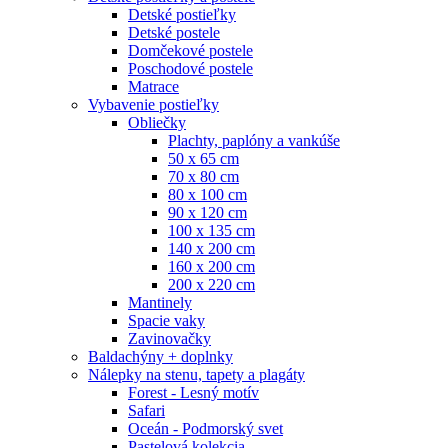
Detské postieľky
Detské postele
Domčekové postele
Poschodové postele
Matrace
Vybavenie postieľky
Obliečky
Plachty, paplóny a vankúše
50 x 65 cm
70 x 80 cm
80 x 100 cm
90 x 120 cm
100 x 135 cm
140 x 200 cm
160 x 200 cm
200 x 220 cm
Mantinely
Spacie vaky
Zavinovačky
Baldachýny + doplnky
Nálepky na stenu, tapety a plagáty
Forest - Lesný motív
Safari
Oceán - Podmorský svet
Pastelová kolekcia