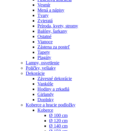
Vesmír
Mená a nápisy
Tvary
Zvieratá
Príroda, kvety, stromy
Balóny, šarkany
Ostatné
Vianoce
Zástena za posteľ
Tapety
Plagáty
Lampy, osvetlenie
Poličky, vešiaky
Dekorácie
Závesné dekorácie
Vankúše
Hodiny a zrkadlá
Girlandy
Doplnky
Koberce a hracie podložky
Koberce
Ø 100 cm
Ø 120 cm
Ø 140 cm