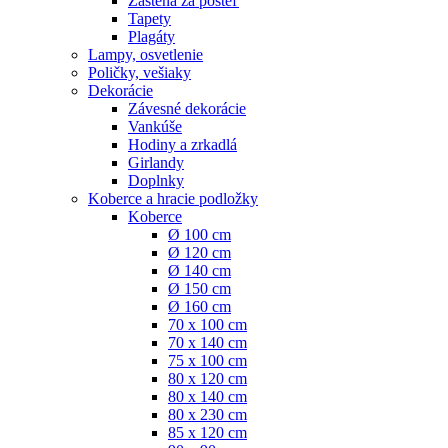
Zástena za posteľ
Tapety
Plagáty
Lampy, osvetlenie
Poličky, vešiaky
Dekorácie
Závesné dekorácie
Vankúše
Hodiny a zrkadlá
Girlandy
Doplnky
Koberce a hracie podložky
Koberce
Ø 100 cm
Ø 120 cm
Ø 140 cm
Ø 150 cm
Ø 160 cm
70 x 100 cm
70 x 140 cm
75 x 100 cm
80 x 120 cm
80 x 140 cm
80 x 230 cm
85 x 120 cm