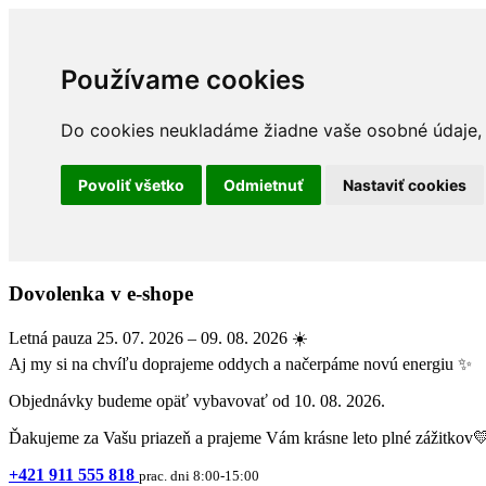
Používame cookies
Do cookies neukladáme žiadne vaše osobné údaje, a
Povoliť všetko
Odmietnuť
Nastaviť cookies
Dovolenka v e-shope
Letná pauza 25. 07. 2026 – 09. 08. 2026 ☀️
Aj my si na chvíľu doprajeme oddych a načerpáme novú energiu ✨
Objednávky budeme opäť vybavovať od 10. 08. 2026.
Ďakujeme za Vašu priazeň a prajeme Vám krásne leto plné zážitkov
+421 911 555 818
prac. dni 8:00-15:00