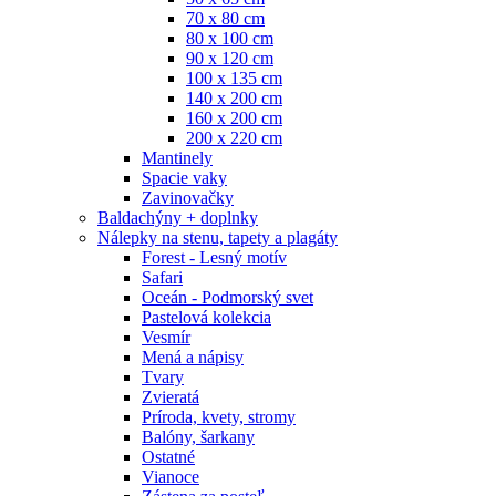
70 x 80 cm
80 x 100 cm
90 x 120 cm
100 x 135 cm
140 x 200 cm
160 x 200 cm
200 x 220 cm
Mantinely
Spacie vaky
Zavinovačky
Baldachýny + doplnky
Nálepky na stenu, tapety a plagáty
Forest - Lesný motív
Safari
Oceán - Podmorský svet
Pastelová kolekcia
Vesmír
Mená a nápisy
Tvary
Zvieratá
Príroda, kvety, stromy
Balóny, šarkany
Ostatné
Vianoce