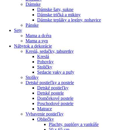
Dámske
Dámske šaty, sukne
Dámske tričká a mikiny
Dámske tepláky a legíny, nohavice
Pánske
Sety
Mama a dcéra
Mama a syn
Nábytok a dekorácie
Kreslá, sedačky, taburetky
Kreslá
Pohovky
Stoličky
Sedacie vaky a pufy
Stolíky
Detské postieľky a postele
Detské postieľky
Detské postele
Domčekové postele
Poschodové postele
Matrace
Vybavenie postieľky
Obliečky
Plachty, paplóny a vankúše
50 x 65 cm