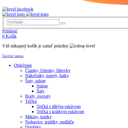
Prihlásiť
0
Košík
Váš nákupný košík je zatiaľ prázdny
Zavrieť menu
Oblečenie
Čiapky, čelenky, šiltovky
Nákrčníky, tunely, šatky
Šaty, sukne
Sukne
Šaty
Body, overaly
Tričká
Tričká s dlhým rukávom
Tričká s krátkym rukávom
Mikiny, tuniky
Nohavice, tepláky, pudláče
Doplnky