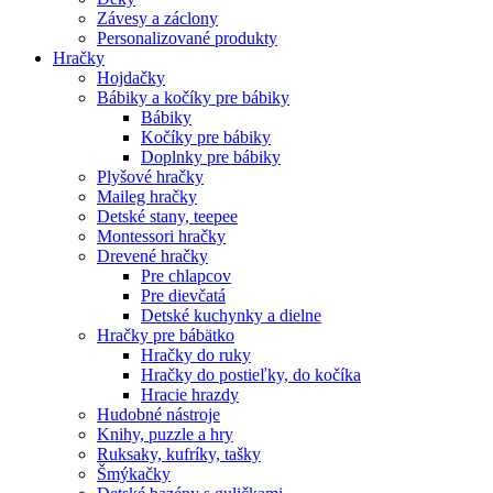
Závesy a záclony
Personalizované produkty
Hračky
Hojdačky
Bábiky a kočíky pre bábiky
Bábiky
Kočíky pre bábiky
Doplnky pre bábiky
Plyšové hračky
Maileg hračky
Detské stany, teepee
Montessori hračky
Drevené hračky
Pre chlapcov
Pre dievčatá
Detské kuchynky a dielne
Hračky pre bábätko
Hračky do ruky
Hračky do postieľky, do kočíka
Hracie hrazdy
Hudobné nástroje
Knihy, puzzle a hry
Ruksaky, kufríky, tašky
Šmýkačky