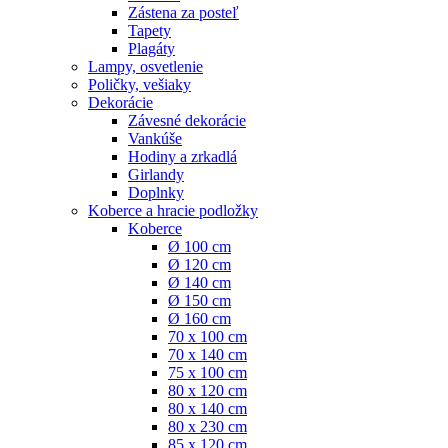
Zástena za posteľ
Tapety
Plagáty
Lampy, osvetlenie
Poličky, vešiaky
Dekorácie
Závesné dekorácie
Vankúše
Hodiny a zrkadlá
Girlandy
Doplnky
Koberce a hracie podložky
Koberce
Ø 100 cm
Ø 120 cm
Ø 140 cm
Ø 150 cm
Ø 160 cm
70 x 100 cm
70 x 140 cm
75 x 100 cm
80 x 120 cm
80 x 140 cm
80 x 230 cm
85 x 120 cm