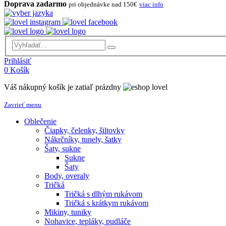
Doprava zadarmo
pri objednávke nad 150€
viac info
Prihlásiť
0
Košík
Váš nákupný košík je zatiaľ prázdny
Zavrieť menu
Oblečenie
Čiapky, čelenky, šiltovky
Nákrčníky, tunely, šatky
Šaty, sukne
Sukne
Šaty
Body, overaly
Tričká
Tričká s dlhým rukávom
Tričká s krátkym rukávom
Mikiny, tuniky
Nohavice, tepláky, pudláče