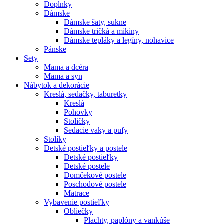
Doplnky
Dámske
Dámske šaty, sukne
Dámske tričká a mikiny
Dámske tepláky a legíny, nohavice
Pánske
Sety
Mama a dcéra
Mama a syn
Nábytok a dekorácie
Kreslá, sedačky, taburetky
Kreslá
Pohovky
Stoličky
Sedacie vaky a pufy
Stolíky
Detské postieľky a postele
Detské postieľky
Detské postele
Domčekové postele
Poschodové postele
Matrace
Vybavenie postieľky
Obliečky
Plachty, paplóny a vankúše