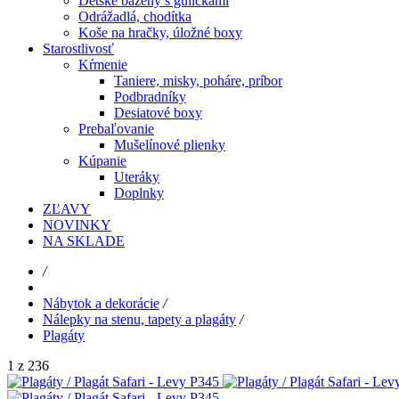
Detské bazény s guličkami
Odrážadlá, chodítka
Koše na hračky, úložné boxy
Starostlivosť
Kŕmenie
Taniere, misky, poháre, príbor
Podbradníky
Desiatové boxy
Prebaľovanie
Mušelínové plienky
Kúpanie
Uteráky
Doplnky
ZĽAVY
NOVINKY
NA SKLADE
/
Nábytok a dekorácie
/
Nálepky na stenu, tapety a plagáty
/
Plagáty
1 z 236