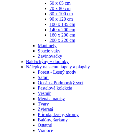
50 x 65 cm
70 x 80 cm
80 x 100 cm
90 x 120 cm
100 x 135 cm
140 x 200 cm
160 x 200 cm
200 x 220 cm
Mantinely
Spacie vaky
Zavinovačky
Baldachýny + doplnky
Nálepky na stenu, tapety a plagáty
Forest - Lesný motív
Safari
Oceán - Podmorský svet
Pastelová kolekcia
Vesmír
Mená a nápisy
Tvary
Zvieratá
Príroda, kvety, stromy
Balóny, šarkany
Ostatné
Vianoce