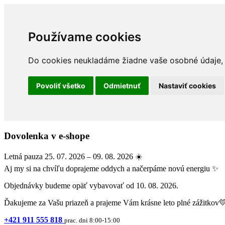
Používame cookies
Do cookies neukladáme žiadne vaše osobné údaje, a
Povoliť všetko
Odmietnuť
Nastaviť cookies
Dovolenka v e-shope
Letná pauza 25. 07. 2026 – 09. 08. 2026 ☀️
Aj my si na chvíľu doprajeme oddych a načerpáme novú energiu ✨
Objednávky budeme opäť vybavovať od 10. 08. 2026.
Ďakujeme za Vašu priazeň a prajeme Vám krásne leto plné zážitkov
+421 911 555 818
prac. dni 8:00-15:00