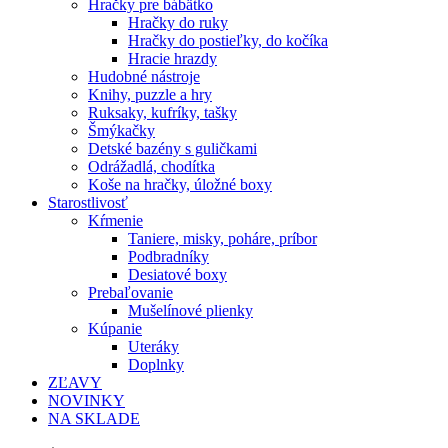
Hračky pre bábätko
Hračky do ruky
Hračky do postieľky, do kočíka
Hracie hrazdy
Hudobné nástroje
Knihy, puzzle a hry
Ruksaky, kufríky, tašky
Šmýkačky
Detské bazény s guličkami
Odrážadlá, chodítka
Koše na hračky, úložné boxy
Starostlivosť
Kŕmenie
Taniere, misky, poháre, príbor
Podbradníky
Desiatové boxy
Prebaľovanie
Mušelínové plienky
Kúpanie
Uteráky
Doplnky
ZĽAVY
NOVINKY
NA SKLADE