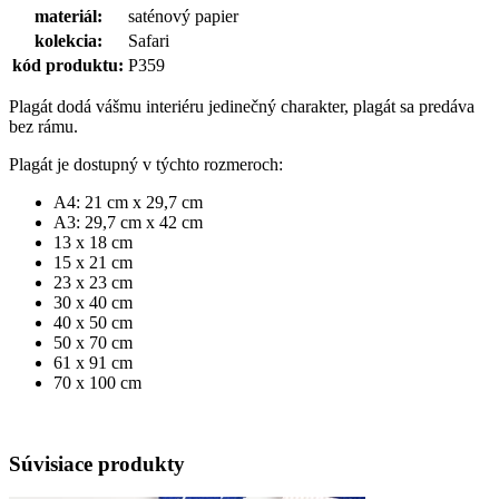
materiál:
saténový papier
kolekcia:
Safari
kód produktu:
P359
Plagát dodá vášmu interiéru jedinečný charakter, plagát sa predáva
bez rámu.
Plagát je dostupný v týchto rozmeroch:
A4: 21 cm x 29,7 cm
A3: 29,7 cm x 42 cm
13 x 18 cm
15 x 21 cm
23 x 23 cm
30 x 40 cm
40 x 50 cm
50 x 70 cm
61 x 91 cm
70 x 100 cm
Súvisiace produkty