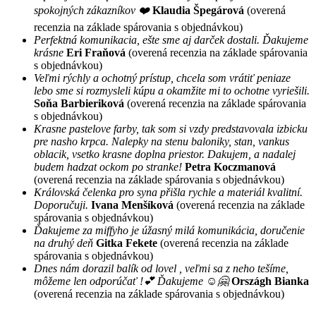
spokojných zákazníkov ❤️
Klaudia Špegárová
(overená
recenzia na základe spárovania s objednávkou)
Perfektná komunikacia, ešte sme aj darček dostali. Ďakujeme
krásne
Eri Fraňová
(overená recenzia na základe spárovania
s objednávkou)
Veľmi rýchly a ochotný prístup, chcela som vrátiť peniaze
lebo sme si rozmysleli kúpu a okamžite mi to ochotne vyriešili.
Soňa Barbieriková
(overená recenzia na základe spárovania
s objednávkou)
Krasne pastelove farby, tak som si vzdy predstavovala izbicku
pre nasho krpca. Nalepky na stenu baloniky, stan, vankus
oblacik, vsetko krasne doplna priestor. Dakujem, a nadalej
budem hadzat ockom po stranke!
Petra Koczmanová
(overená recenzia na základe spárovania s objednávkou)
Královská čelenka pro syna přišla rychle a materiál kvalitní.
Doporučuji.
Ivana Menšíková
(overená recenzia na základe
spárovania s objednávkou)
Ďakujeme za miffyho je úžasný milá komunikácia, doručenie
na druhý deň
Gitka Fekete
(overená recenzia na základe
spárovania s objednávkou)
Dnes nám dorazil balík od lovel , veľmi sa z neho tešíme,
môžeme len odporúčať !💕 Ďakujeme ☺️🤗
Országh Bianka
(overená recenzia na základe spárovania s objednávkou)