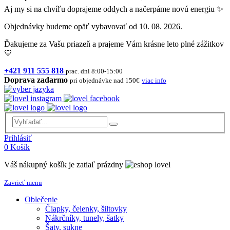
Aj my si na chvíľu doprajeme oddych a načerpáme novú energiu ✨
Objednávky budeme opäť vybavovať od 10. 08. 2026.
Ďakujeme za Vašu priazeň a prajeme Vám krásne leto plné zážitkov
💛
+421 911 555 818
prac. dni 8:00-15:00
Doprava zadarmo
pri objednávke nad 150€
viac info
Prihlásiť
0
Košík
Váš nákupný košík je zatiaľ prázdny
Zavrieť menu
Oblečenie
Čiapky, čelenky, šiltovky
Nákrčníky, tunely, šatky
Šaty, sukne