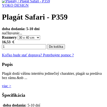
YOKO DESIGN
Plagát Safari - P359
doba dodania: 5-10 dní
načítavanie...
Rozmery
16,53
€
Do košíka
Koľko bude stať doprava?
Potrebujete pomoc ?
Popis
Plagát dodá vášmu interiéru jedinečný charakter, plagát sa predáva
bez rámu.&nb ...
viac >
Špecifikácia
doba dodania:
5-10 dní