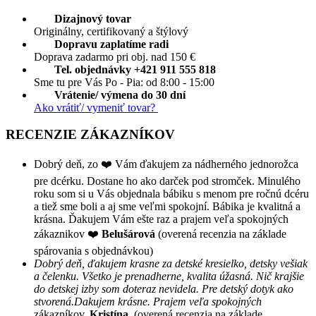
Dizajnový tovar
Originálny, certifikovaný a štýlový
Dopravu zaplatíme radi
Doprava zadarmo pri obj. nad 150 €
Tel. objednávky +421 911 555 818
Sme tu pre Vás Po - Pia: od 8:00 - 15:00
Vrátenie/ výmena do 30 dní
Ako vrátiť/ vymeniť tovar?
RECENZIE ZÁKAZNÍKOV
Dobrý deň, zo ❤️ Vám ďakujem za nádherného jednorožca
pre dcérku. Dostane ho ako darček pod stromček. Minulého
roku som si u Vás objednala bábiku s menom pre ročnú dcéru
a tiež sme boli a aj sme veľmi spokojní. Bábika je kvalitná a
krásna. Ďakujem Vám ešte raz a prajem veľa spokojných
zákaznikov ❤️
Belušárová
(overená recenzia na základe
spárovania s objednávkou)
Dobrý deň, ďakujem krasne za detské kresielko, detsky vešiak
a čelenku. Všetko je prenadherne, kvalita úžasná. Nič krajšie
do detskej izby som doteraz nevidela. Pre detský dotyk ako
stvorená.Dakujem krásne. Prajem veľa spokojných
zákazníkov.
Kristína
(overená recenzia na základe