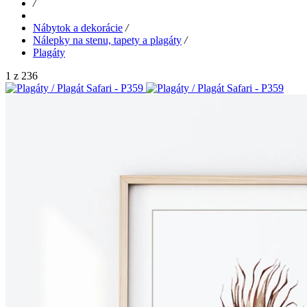
/
Nábytok a dekorácie
/
Nálepky na stenu, tapety a plagáty
/
Plagáty
1 z 236