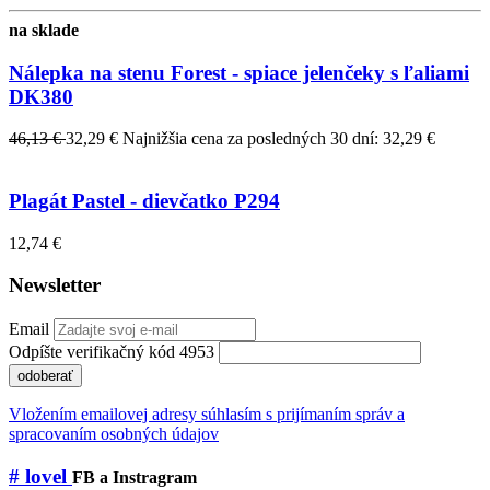
na sklade
Nálepka na stenu Forest - spiace jelenčeky s ľaliami
DK380
46,13 €
32,29 €
Najnižšia cena za posledných 30 dní: 32,29 €
Plagát Pastel - dievčatko P294
12,74 €
Newsletter
Email
Odpíšte verifikačný kód 4953
odoberať
Vložením emailovej adresy súhlasím s prijímaním správ a
spracovaním osobných údajov
# lovel
FB a Instragram