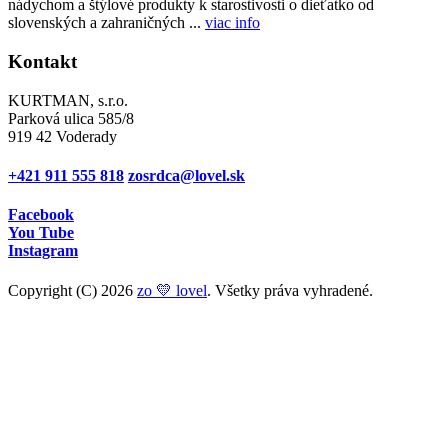
nádychom a štýlové produkty k starostivosti o dieťatko od
slovenských a zahraničných ...
viac info
Kontakt
KURTMAN, s.r.o.
Parková ulica 585/8
919 42 Voderady
+421 911 555 818
zosrdca@lovel.sk
Facebook
You Tube
Instagram
Copyright (C) 2026
zo 💛 lovel
. Všetky práva vyhradené.