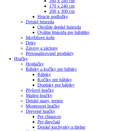
160 x 180 cm
170 x 240 cm
200 x 300 cm
Hracie podložky
Detské hniezda
Okrúhle detské hniezda
Oválne hniezda pre bábätko
Mojžišove koše
Deky
Závesy a záclony
Personalizované produkty
Hračky
Hojdačky
Bábiky a kočíky pre bábiky
Bábiky
Kočíky pre bábiky
Doplnky pre bábiky
Plyšové hračky
Maileg hračky
Detské stany, teepee
Montessori hračky
Drevené hračky
Pre chlapcov
Pre dievčatá
Detské kuchynky a dielne