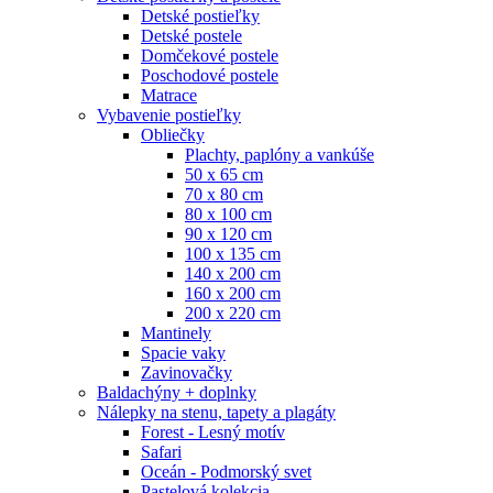
Detské postieľky
Detské postele
Domčekové postele
Poschodové postele
Matrace
Vybavenie postieľky
Obliečky
Plachty, paplóny a vankúše
50 x 65 cm
70 x 80 cm
80 x 100 cm
90 x 120 cm
100 x 135 cm
140 x 200 cm
160 x 200 cm
200 x 220 cm
Mantinely
Spacie vaky
Zavinovačky
Baldachýny + doplnky
Nálepky na stenu, tapety a plagáty
Forest - Lesný motív
Safari
Oceán - Podmorský svet
Pastelová kolekcia