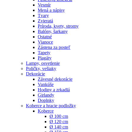
Vesmír
Mená a nápisy
Tvary
Zvieratá
Príroda, kvety, stromy
Balóny, šarkany
Ostatné
Vianoce
Zástena za posteľ
Tapety
Plagáty
Lampy, osvetlenie
Poličky, vešiaky
Dekorácie
Závesné dekorácie
Vankúše
Hodiny a zrkadlá
Girlandy
Doplnky
Koberce a hracie podložky
Koberce
Ø 100 cm
Ø 120 cm
Ø 140 cm