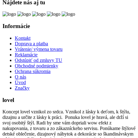
Nájdete nás aj tu
Informácie
Kontakt
Doprava a platba
Vrátenie/ výmena tovaru
Reklamácie
Odstúpiť od zmluvy TU
Obchodné podmienky
Ochrana súkromia
O nás
Úvod
Značky
lovel
Koncept lovel vznikol zo srdca. Vznikol z lásky k deťom, k štýlu,
dizajnu a určite z lásky k práci. Ponuka lovel je hravá, ale drží si
svoj osobitý štýl. Radi by sme vám dopriali wow efekt z
nakupovania, z tovaru a zo zákazníckeho servisu. Ponúkame štýlové
detské oblečenie, dizajnový nábytok a dekorácie so škandinávskym