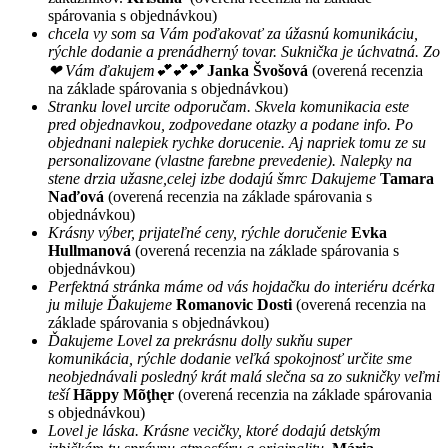
spárovania s objednávkou)
chcela vy som sa Vám poďakovať za úžasnú komunikáciu,
rýchle dodanie a prenádherný tovar. Suknička je úchvatná. Zo
❤ Vám ďakujem💕💕💕
Janka Švošová
(overená recenzia
na základe spárovania s objednávkou)
Stranku lovel urcite odporučam. Skvela komunikacia este
pred objednavkou, zodpovedane otazky a podane info. Po
objednani nalepiek rychke dorucenie. Aj napriek tomu ze su
personalizovane (vlastne farebne prevedenie). Nalepky na
stene drzia užasne,celej izbe dodajú šmrc Dakujeme
Tamara
Naďová
(overená recenzia na základe spárovania s
objednávkou)
Krásny výber, prijateľné ceny, rýchle doručenie
Evka
Hullmanová
(overená recenzia na základe spárovania s
objednávkou)
Perfektná stránka máme od vás hojdačku do interiéru dcérka
ju miluje Ďakujeme
Romanovic Dosti
(overená recenzia na
základe spárovania s objednávkou)
Ďakujeme Lovel za prekrásnu dolly sukňu super
komunikácia, rýchle dodanie veľká spokojnosť určite sme
neobjednávali posledný krát malá slečna sa zo sukničky veľmi
teší
Hãppy Mõţhęr
(overená recenzia na základe spárovania
s objednávkou)
Lovel je láska. Krásne vecičky, ktoré dodajú detským