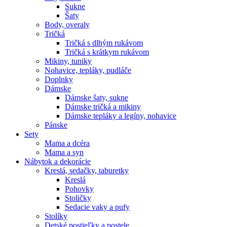
Sukne
Šaty
Body, overaly
Tričká
Tričká s dlhým rukávom
Tričká s krátkym rukávom
Mikiny, tuniky
Nohavice, tepláky, pudláče
Doplnky
Dámske
Dámske šaty, sukne
Dámske tričká a mikiny
Dámske tepláky a legíny, nohavice
Pánske
Sety
Mama a dcéra
Mama a syn
Nábytok a dekorácie
Kreslá, sedačky, taburetky
Kreslá
Pohovky
Stoličky
Sedacie vaky a pufy
Stolíky
Detské postieľky a postele