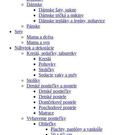
Dámske
Dámske šaty, sukne
Dámske tričká a mikiny
Dámske tepláky a legíny, nohavice
Pánske
Sety
Mama a dcéra
Mama a syn
Nábytok a dekorácie
Kreslá, sedačky, taburetky
Kreslá
Pohovky
Stoličky
Sedacie vaky a pufy
Stolíky
Detské postieľky a postele
Detské postieľky
Detské postele
Domčekové postele
Poschodové postele
Matrace
Vybavenie postieľky
Obliečky
Plachty, paplóny a vankúše
50 x 65 cm