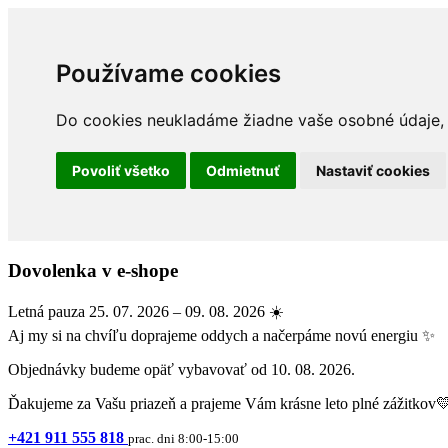
Používame cookies
Do cookies neukladáme žiadne vaše osobné údaje, a
Povoliť všetko
Odmietnuť
Nastaviť cookies
Dovolenka v e-shope
Letná pauza 25. 07. 2026 – 09. 08. 2026 ☀️
Aj my si na chvíľu doprajeme oddych a načerpáme novú energiu ✨
Objednávky budeme opäť vybavovať od 10. 08. 2026.
Ďakujeme za Vašu priazeň a prajeme Vám krásne leto plné zážitkov
+421 911 555 818
prac. dni 8:00-15:00