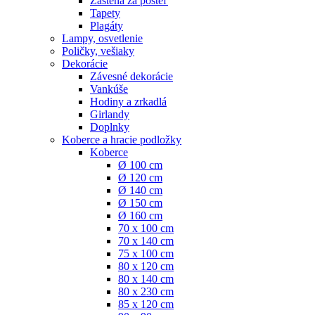
Zástena za posteľ
Tapety
Plagáty
Lampy, osvetlenie
Poličky, vešiaky
Dekorácie
Závesné dekorácie
Vankúše
Hodiny a zrkadlá
Girlandy
Doplnky
Koberce a hracie podložky
Koberce
Ø 100 cm
Ø 120 cm
Ø 140 cm
Ø 150 cm
Ø 160 cm
70 x 100 cm
70 x 140 cm
75 x 100 cm
80 x 120 cm
80 x 140 cm
80 x 230 cm
85 x 120 cm