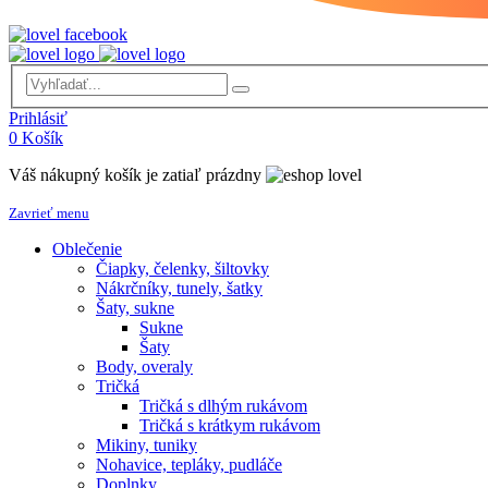
Prihlásiť
0
Košík
Váš nákupný košík je zatiaľ prázdny
Zavrieť menu
Oblečenie
Čiapky, čelenky, šiltovky
Nákrčníky, tunely, šatky
Šaty, sukne
Sukne
Šaty
Body, overaly
Tričká
Tričká s dlhým rukávom
Tričká s krátkym rukávom
Mikiny, tuniky
Nohavice, tepláky, pudláče
Doplnky