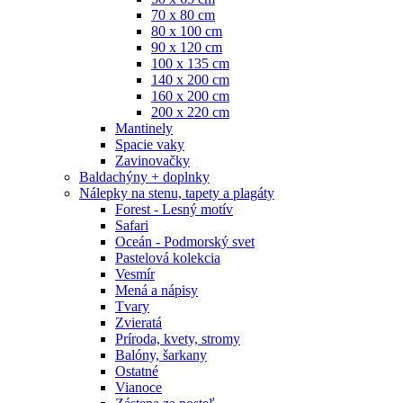
70 x 80 cm
80 x 100 cm
90 x 120 cm
100 x 135 cm
140 x 200 cm
160 x 200 cm
200 x 220 cm
Mantinely
Spacie vaky
Zavinovačky
Baldachýny + doplnky
Nálepky na stenu, tapety a plagáty
Forest - Lesný motív
Safari
Oceán - Podmorský svet
Pastelová kolekcia
Vesmír
Mená a nápisy
Tvary
Zvieratá
Príroda, kvety, stromy
Balóny, šarkany
Ostatné
Vianoce