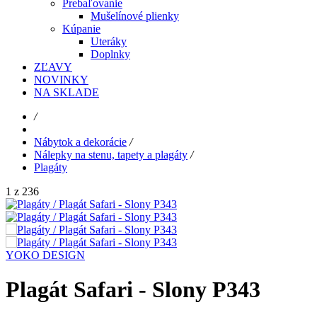
Prebaľovanie
Mušelínové plienky
Kúpanie
Uteráky
Doplnky
ZĽAVY
NOVINKY
NA SKLADE
/
Nábytok a dekorácie
/
Nálepky na stenu, tapety a plagáty
/
Plagáty
1 z 236
YOKO DESIGN
Plagát Safari - Slony P343