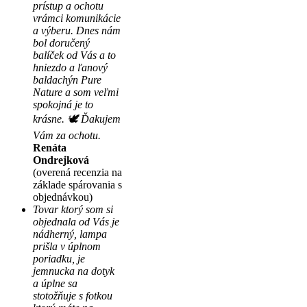
prístup a ochotu
vrámci komunikácie
a výberu. Dnes nám
bol doručený
balíček od Vás a to
hniezdo a ľanový
baldachýn Pure
Nature a som veľmi
spokojná je to
krásne. 🕊 Ďakujem
Vám za ochotu.
Renáta
Ondrejková
(overená recenzia na
základe spárovania s
objednávkou)
Tovar ktorý som si
objednala od Vás je
nádherný, lampa
prišla v úplnom
poriadku, je
jemnucka na dotyk
a úplne sa
stotožňuje s fotkou