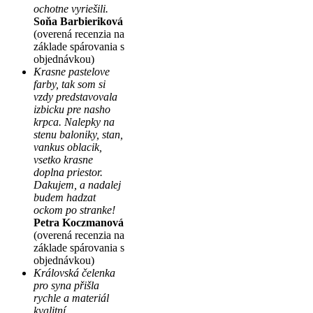
ochotne vyriešili.
Soňa Barbieriková
(overená recenzia na
základe spárovania s
objednávkou)
Krasne pastelove
farby, tak som si
vzdy predstavovala
izbicku pre nasho
krpca. Nalepky na
stenu baloniky, stan,
vankus oblacik,
vsetko krasne
doplna priestor.
Dakujem, a nadalej
budem hadzat
ockom po stranke!
Petra Koczmanová
(overená recenzia na
základe spárovania s
objednávkou)
Královská čelenka
pro syna přišla
rychle a materiál
kvalitní.