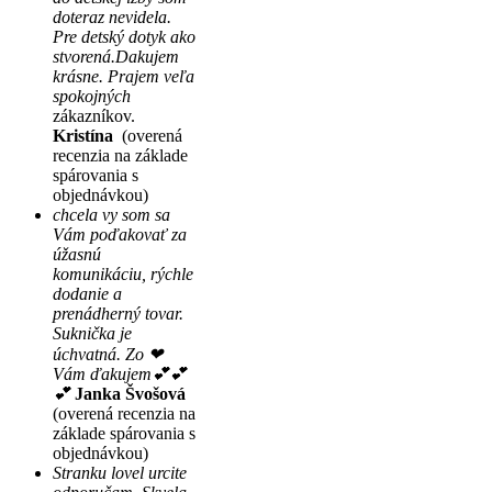
doteraz nevidela.
Pre detský dotyk ako
stvorená.Dakujem
krásne. Prajem veľa
spokojných
zákazníkov.
Kristína
(overená
recenzia na základe
spárovania s
objednávkou)
chcela vy som sa
Vám poďakovať za
úžasnú
komunikáciu, rýchle
dodanie a
prenádherný tovar.
Suknička je
úchvatná. Zo ❤
Vám ďakujem💕💕
💕
Janka Švošová
(overená recenzia na
základe spárovania s
objednávkou)
Stranku lovel urcite