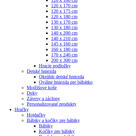
120 x 160 cm
120 x 170 cm
120 x 175 cm
120 x 180 cm
130 x 170 cm
130 x 180 cm
140 x 200 cm
140 x 210 cm
145 x 160 cm
160 x 180 cm
170 x 240 cm
200 x 300 cm
Hracie podložky
Detské hniezda
Okrúhle detské hniezda
Oválne hniezda pre bábätko
Mojžišove koše
Deky
Závesy a záclony
Personalizované produkty
Hračky
Hojdačky
Bábiky a kočíky pre bábiky
Bábiky
Kočíky pre bábiky