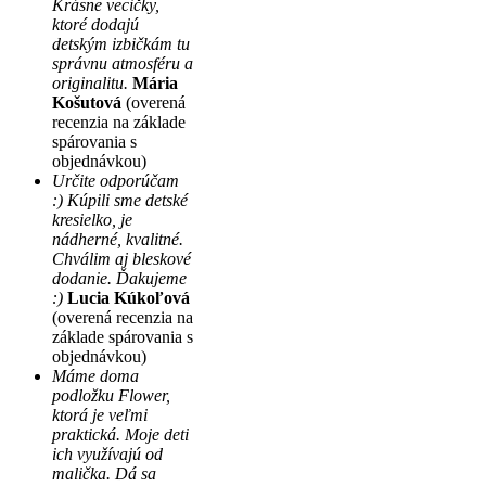
Krásne vecičky,
ktoré dodajú
detským izbičkám tu
správnu atmosféru a
originalitu.
Mária
Košutová
(overená
recenzia na základe
spárovania s
objednávkou)
Určite odporúčam
:) Kúpili sme detské
kresielko, je
nádherné, kvalitné.
Chválim aj bleskové
dodanie. Ďakujeme
:)
Lucia Kúkoľová
(overená recenzia na
základe spárovania s
objednávkou)
Máme doma
podložku Flower,
ktorá je veľmi
praktická. Moje deti
ich využívajú od
malička. Dá sa