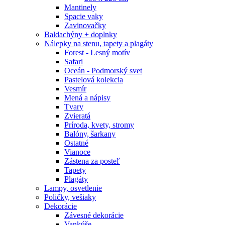
Mantinely
Spacie vaky
Zavinovačky
Baldachýny + doplnky
Nálepky na stenu, tapety a plagáty
Forest - Lesný motív
Safari
Oceán - Podmorský svet
Pastelová kolekcia
Vesmír
Mená a nápisy
Tvary
Zvieratá
Príroda, kvety, stromy
Balóny, šarkany
Ostatné
Vianoce
Zástena za posteľ
Tapety
Plagáty
Lampy, osvetlenie
Poličky, vešiaky
Dekorácie
Závesné dekorácie
Vankúše