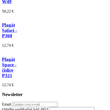
W49
50,22 €
Plagát
Safari -
P360
12,74 €
Plagát
Space -
číslice
P321
12,74 €
Newsletter
Email
Odpíšte verifikačný kód 4953