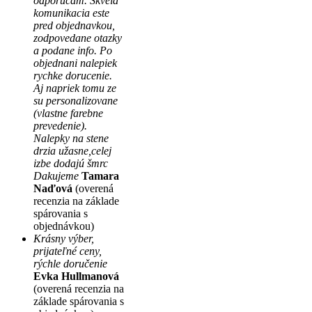
odporučam. Skvela
komunikacia este
pred objednavkou,
zodpovedane otazky
a podane info. Po
objednani nalepiek
rychke dorucenie.
Aj napriek tomu ze
su personalizovane
(vlastne farebne
prevedenie).
Nalepky na stene
drzia užasne,celej
izbe dodajú šmrc
Dakujeme
Tamara
Naďová
(overená
recenzia na základe
spárovania s
objednávkou)
Krásny výber,
prijateľné ceny,
rýchle doručenie
Evka Hullmanová
(overená recenzia na
základe spárovania s