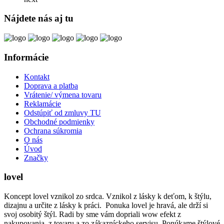
Nájdete nás aj tu
Informácie
Kontakt
Doprava a platba
Vrátenie/ výmena tovaru
Reklamácie
Odstúpiť od zmluvy TU
Obchodné podmienky
Ochrana súkromia
O nás
Úvod
Značky
lovel
Koncept lovel vznikol zo srdca. Vznikol z lásky k deťom, k štýlu,
dizajnu a určite z lásky k práci. Ponuka lovel je hravá, ale drží si
svoj osobitý štýl. Radi by sme vám dopriali wow efekt z
nakupovania, z tovaru a zo zákazníckeho servisu. Ponúkame štýlové