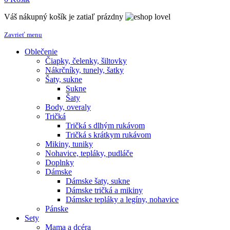
Váš nákupný košík je zatiaľ prázdny
Zavrieť menu
Oblečenie
Čiapky, čelenky, šiltovky
Nákrčníky, tunely, šatky
Šaty, sukne
Sukne
Šaty
Body, overaly
Tričká
Tričká s dlhým rukávom
Tričká s krátkym rukávom
Mikiny, tuniky
Nohavice, tepláky, pudláče
Doplnky
Dámske
Dámske šaty, sukne
Dámske tričká a mikiny
Dámske tepláky a legíny, nohavice
Pánske
Sety
Mama a dcéra