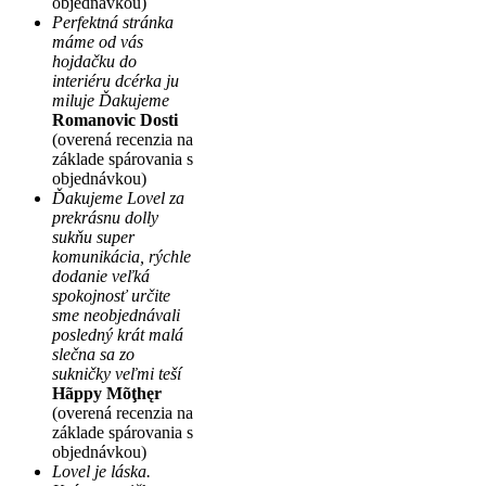
objednávkou)
Perfektná stránka
máme od vás
hojdačku do
interiéru dcérka ju
miluje Ďakujeme
Romanovic Dosti
(overená recenzia na
základe spárovania s
objednávkou)
Ďakujeme Lovel za
prekrásnu dolly
sukňu super
komunikácia, rýchle
dodanie veľká
spokojnosť určite
sme neobjednávali
posledný krát malá
slečna sa zo
sukničky veľmi teší
Hãppy Mõţhęr
(overená recenzia na
základe spárovania s
objednávkou)
Lovel je láska.