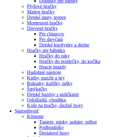
Doplnky pre bábiky
Plyšové hračky
Maileg hračky
Detské stany, teepee
Montessori hračky
Drevené hračky
Pre chlapcov
Pre dievčatá
Detské kuchynky a dielne
Hračky pre bábätko
Hračky do ruky
Hračky do postieľky, do kočíka
Hracie hrazdy
Hudobné nástroje
Knihy, puzzle a hry
Ruksaky, kufríky, tašky
Šmýkačky
Detské bazény s guličkami
Odrážadlá, chodítka
Koše na hračky, úložné boxy
Starostlivosť
Kŕmenie
Taniere, misky, poháre, príbor
Podbradníky
Desiatové boxy