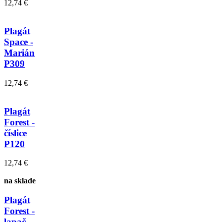
12,74 €
Plagát
Space -
Marián
P309
12,74 €
Plagát
Forest -
číslice
P120
12,74 €
na sklade
Plagát
Forest -
lapač