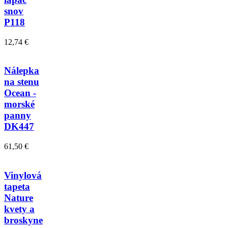
snov
P118
12,74 €
Nálepka
na stenu
Ocean -
morské
panny
DK447
61,50 €
Vinylová
tapeta
Nature
kvety a
broskyne