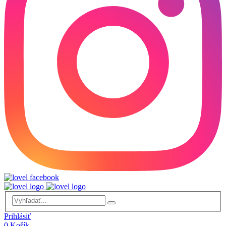
Prihlásiť
0
Košík