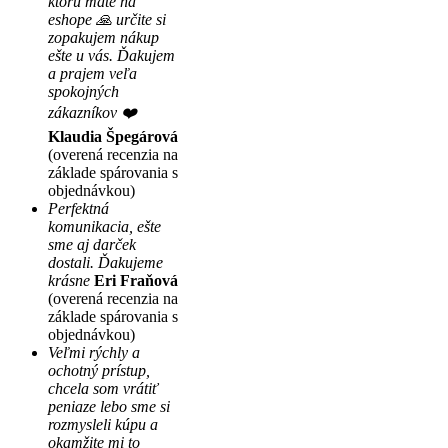
ktorú máte na
eshope 🙏 určite si
zopakujem nákup
ešte u vás. Ďakujem
a prajem veľa
spokojných
zákazníkov ❤️
Klaudia Špegárová
(overená recenzia na
základe spárovania s
objednávkou)
Perfektná
komunikacia, ešte
sme aj darček
dostali. Ďakujeme
krásne
Eri Fraňová
(overená recenzia na
základe spárovania s
objednávkou)
Veľmi rýchly a
ochotný prístup,
chcela som vrátiť
peniaze lebo sme si
rozmysleli kúpu a
okamžite mi to