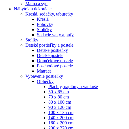
Mama a syn
Nábytok a dekorácie
Kreslá, sedačky, taburetky
Kreslá
Pohovky
Stoličky
Sedacie vaky a pufy
Stolíky
Detské postieľky a postele
Detské postieľky
Detské postele
Domčekové postele
Poschodové postele
Matrace
Vybavenie postieľky
Obliečky
Plachty, paplóny a vankúše
50 x 65 cm
70 x 80 cm
80 x 100 cm
90 x 120 cm
100 x 135 cm
140 x 200 cm
160 x 200 cm
200 x 220 cm