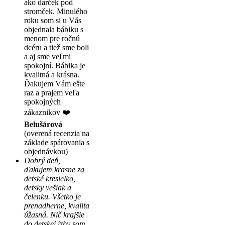
ako darček pod
stromček. Minulého
roku som si u Vás
objednala bábiku s
menom pre ročnú
dcéru a tiež sme boli
a aj sme veľmi
spokojní. Bábika je
kvalitná a krásna.
Ďakujem Vám ešte
raz a prajem veľa
spokojných
zákaznikov ❤️
Belušárová
(overená recenzia na
základe spárovania s
objednávkou)
Dobrý deň,
ďakujem krasne za
detské kresielko,
detsky vešiak a
čelenku. Všetko je
prenadherne, kvalita
úžasná. Nič krajšie
do detskej izby som