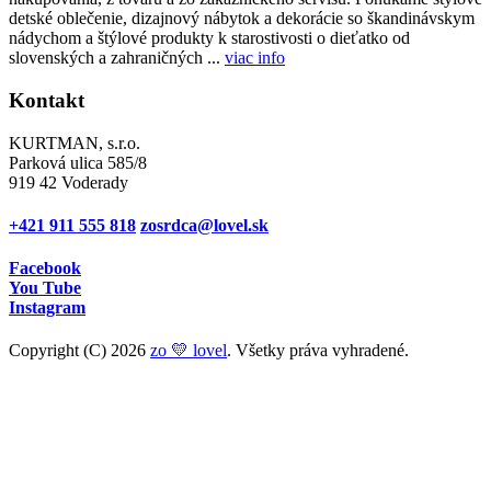
detské oblečenie, dizajnový nábytok a dekorácie so škandinávskym
nádychom a štýlové produkty k starostivosti o dieťatko od
slovenských a zahraničných ...
viac info
Kontakt
KURTMAN, s.r.o.
Parková ulica 585/8
919 42 Voderady
+421 911 555 818
zosrdca@lovel.sk
Facebook
You Tube
Instagram
Copyright (C) 2026
zo 💛 lovel
. Všetky práva vyhradené.