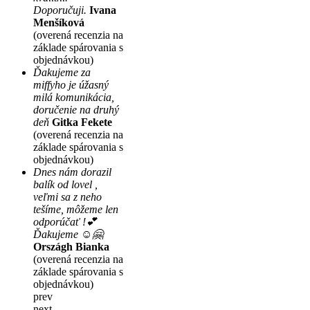
Doporučuji.
Ivana
Menšíková
(overená recenzia na
základe spárovania s
objednávkou)
Ďakujeme za
miffyho je úžasný
milá komunikácia,
doručenie na druhý
deň
Gitka Fekete
(overená recenzia na
základe spárovania s
objednávkou)
Dnes nám dorazil
balík od lovel ,
veľmi sa z neho
tešíme, môžeme len
odporúčať !💕
Ďakujeme ☺️🤗
Országh Bianka
(overená recenzia na
základe spárovania s
objednávkou)
prev
next