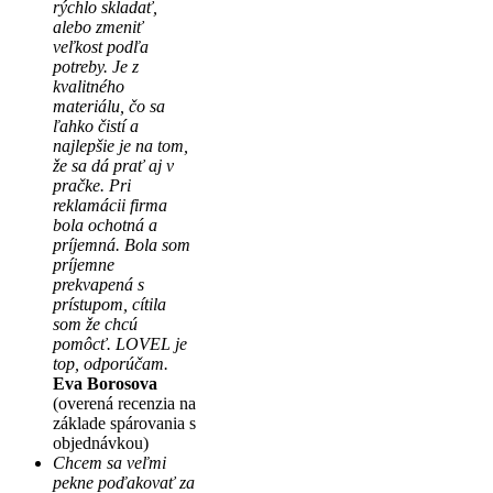
rýchlo skladať,
alebo zmeniť
veľkost podľa
potreby. Je z
kvalitného
materiálu, čo sa
ľahko čistí a
najlepšie je na tom,
že sa dá prať aj v
pračke. Pri
reklamácii firma
bola ochotná a
príjemná. Bola som
príjemne
prekvapená s
prístupom, cítila
som že chcú
pomôcť. LOVEL je
top, odporúčam.
Eva Borosova
(overená recenzia na
základe spárovania s
objednávkou)
Chcem sa veľmi
pekne poďakovať za