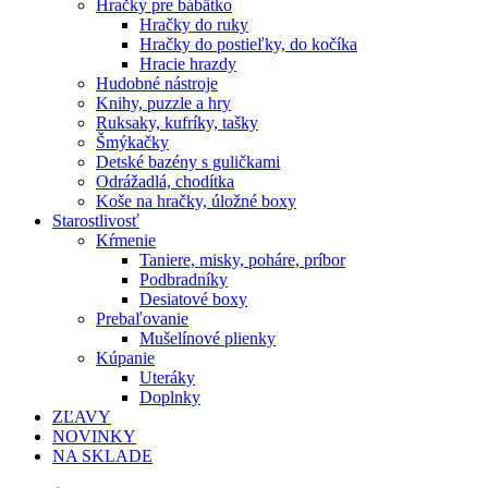
Hračky pre bábätko
Hračky do ruky
Hračky do postieľky, do kočíka
Hracie hrazdy
Hudobné nástroje
Knihy, puzzle a hry
Ruksaky, kufríky, tašky
Šmýkačky
Detské bazény s guličkami
Odrážadlá, chodítka
Koše na hračky, úložné boxy
Starostlivosť
Kŕmenie
Taniere, misky, poháre, príbor
Podbradníky
Desiatové boxy
Prebaľovanie
Mušelínové plienky
Kúpanie
Uteráky
Doplnky
ZĽAVY
NOVINKY
NA SKLADE