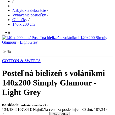
/
Nábytok a dekorácie
/
Vybavenie postieľky
/
Obliečky
/
140 x 200 cm
1 z 8
-20%
COTTON & SWEETS
Posteľná bielizeň s volánikmi
140x200 Simply Glamour -
Light Grey
na sklade
: odosielame do 24h
134,18 €
107,34
€
Najnižšia cena za posledných 30 dní: 107,34 €
Do košíka