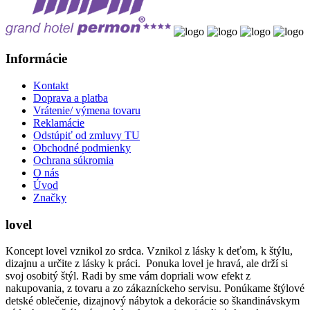
Informácie
Kontakt
Doprava a platba
Vrátenie/ výmena tovaru
Reklamácie
Odstúpiť od zmluvy TU
Obchodné podmienky
Ochrana súkromia
O nás
Úvod
Značky
lovel
Koncept lovel vznikol zo srdca. Vznikol z lásky k deťom, k štýlu,
dizajnu a určite z lásky k práci. Ponuka lovel je hravá, ale drží si
svoj osobitý štýl. Radi by sme vám dopriali wow efekt z
nakupovania, z tovaru a zo zákazníckeho servisu. Ponúkame štýlové
detské oblečenie, dizajnový nábytok a dekorácie so škandinávskym