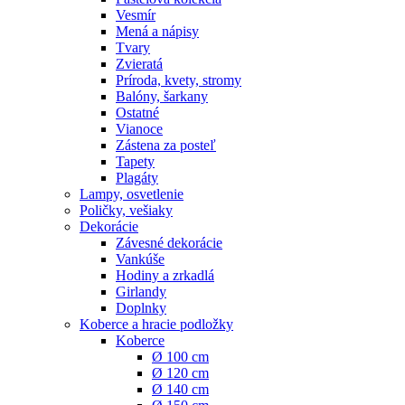
Vesmír
Mená a nápisy
Tvary
Zvieratá
Príroda, kvety, stromy
Balóny, šarkany
Ostatné
Vianoce
Zástena za posteľ
Tapety
Plagáty
Lampy, osvetlenie
Poličky, vešiaky
Dekorácie
Závesné dekorácie
Vankúše
Hodiny a zrkadlá
Girlandy
Doplnky
Koberce a hracie podložky
Koberce
Ø 100 cm
Ø 120 cm
Ø 140 cm