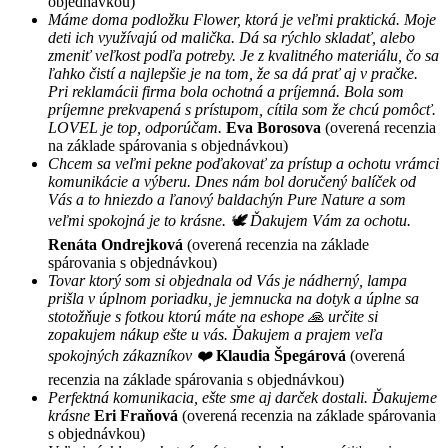
objednávkou)
Máme doma podložku Flower, ktorá je veľmi praktická. Moje
deti ich využívajú od malička. Dá sa rýchlo skladať, alebo
zmeniť veľkost podľa potreby. Je z kvalitného materiálu, čo sa
ľahko čistí a najlepšie je na tom, že sa dá prať aj v pračke.
Pri reklamácii firma bola ochotná a príjemná. Bola som
príjemne prekvapená s prístupom, cítila som že chcú pomôcť.
LOVEL je top, odporúčam.
Eva Borosova
(overená recenzia
na základe spárovania s objednávkou)
Chcem sa veľmi pekne poďakovať za prístup a ochotu vrámci
komunikácie a výberu. Dnes nám bol doručený balíček od
Vás a to hniezdo a ľanový baldachýn Pure Nature a som
veľmi spokojná je to krásne. 🕊 Ďakujem Vám za ochotu.
Renáta Ondrejková
(overená recenzia na základe
spárovania s objednávkou)
Tovar ktorý som si objednala od Vás je nádherný, lampa
prišla v úplnom poriadku, je jemnucka na dotyk a úplne sa
stotožňuje s fotkou ktorú máte na eshope 🙏 určite si
zopakujem nákup ešte u vás. Ďakujem a prajem veľa
spokojných zákazníkov ❤️
Klaudia Špegárová
(overená
recenzia na základe spárovania s objednávkou)
Perfektná komunikacia, ešte sme aj darček dostali. Ďakujeme
krásne
Eri Fraňová
(overená recenzia na základe spárovania
s objednávkou)