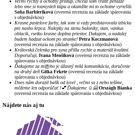
Veľmi rýchly a ochotný prístup, chcela som vrátiť peniaze
lebo sme si rozmysleli kúpu a okamžite mi to ochotne vyriešili.
Soňa Barbieriková
(overená recenzia na základe spárovania
s objednávkou)
Krasne pastelove farby, tak som si vzdy predstavovala izbicku
pre nasho krpca. Nalepky na stenu baloniky, stan, vankus
oblacik, vsetko krasne doplna priestor. Dakujem, a nadalej
budem hadzat ockom po stranke!
Petra Koczmanová
(overená recenzia na základe spárovania s objednávkou)
Královská čelenka pro syna přišla rychle a materiál kvalitní.
Doporučuji.
Ivana Menšíková
(overená recenzia na základe
spárovania s objednávkou)
Ďakujeme za miffyho je úžasný milá komunikácia, doručenie
na druhý deň
Gitka Fekete
(overená recenzia na základe
spárovania s objednávkou)
Dnes nám dorazil balík od lovel , veľmi sa z neho tešíme,
môžeme len odporúčať !💕 Ďakujeme ☺️🤗
Országh Bianka
(overená recenzia na základe spárovania s objednávkou)
Nájdete nás aj tu