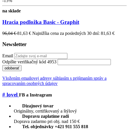
-15%
na sklade
Hracia podložka Basic - Graphit
96,04 €
81,63 €
Najnižšia cena za posledných 30 dní: 81,63 €
Newsletter
Email
Odpíšte verifikačný kód 4953
odoberať
Vložením emailovej adresy súhlasím s prijímaním správ a
spracovaním osobných údajov
# lovel
FB a Instragram
Dizajnový tovar
Originálny, certifikovaný a štýlový
Dopravu zaplatíme radi
Doprava zadarmo pri obj. nad 150 €
Tel. objednávky +421 911 555 818