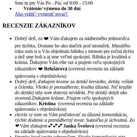
Sme tu pre Vás Po - Pia: od 8:00 - 15:00
Vrátenie/ výmena do 30 dní
Ako vrátiť/ vymeniť tovar?
RECENZIE ZÁKAZNÍKOV
Dobrý deň, zo ❤️ Vám ďakujem za nádherného jednorožca
pre dcérku. Dostane ho ako darček pod stromček. Minulého
roku som si u Vás objednala bábiku s menom pre ročnú dcéru
a tiež sme boli a aj sme veľmi spokojní. Bábika je kvalitná a
krásna. Ďakujem Vám ešte raz a prajem veľa spokojných
zákaznikov ❤️
Belušárová
(overená recenzia na základe
spárovania s objednávkou)
Dobrý deň, ďakujem krasne za detské kresielko, detsky vešiak
a čelenku. Všetko je prenadherne, kvalita úžasná. Nič krajšie
do detskej izby som doteraz nevidela. Pre detský dotyk ako
stvorená.Dakujem krásne. Prajem veľa spokojných
zákazníkov.
Kristína
(overená recenzia na základe
spárovania s objednávkou)
chcela vy som sa Vám poďakovať za úžasnú komunikáciu,
rýchle dodanie a prenádherný tovar. Suknička je úchvatná. Zo
❤ Vám ďakujem💕💕💕
Janka Švošová
(overená recenzia
na základe spárovania s objednávkou)
Stranku lovel urcite odporučam. Skvela komunikacia este