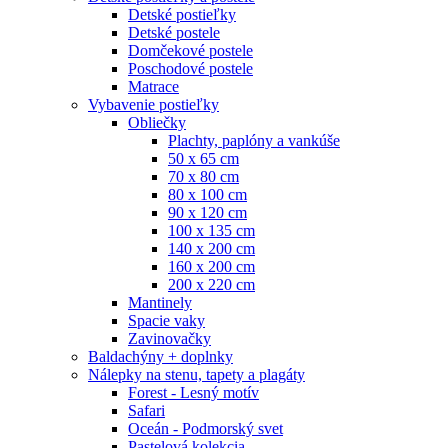
Detské postieľky
Detské postele
Domčekové postele
Poschodové postele
Matrace
Vybavenie postieľky
Obliečky
Plachty, paplóny a vankúše
50 x 65 cm
70 x 80 cm
80 x 100 cm
90 x 120 cm
100 x 135 cm
140 x 200 cm
160 x 200 cm
200 x 220 cm
Mantinely
Spacie vaky
Zavinovačky
Baldachýny + doplnky
Nálepky na stenu, tapety a plagáty
Forest - Lesný motív
Safari
Oceán - Podmorský svet
Pastelová kolekcia