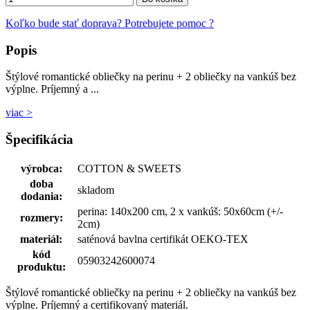
Koľko bude stať doprava?
Potrebujete pomoc ?
Popis
Štýlové romantické obliečky na perinu + 2 obliečky na vankúš bez
výplne. Príjemný a ...
viac >
Špecifikácia
výrobca:
COTTON & SWEETS
doba
skladom
dodania:
perina: 140x200 cm, 2 x vankúš: 50x60cm (+/-
rozmery:
2cm)
materiál:
saténová bavlna certifikát OEKO-TEX
kód
05903242600074
produktu:
Štýlové romantické obliečky na perinu + 2 obliečky na vankúš bez
výplne. Príjemný a certifikovaný materiál.