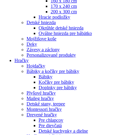
160 x 180 cm
170 x 240 cm
200 x 300 cm
Hracie podložky
Detské hniezda
Okrúhle detské hniezda
Oválne hniezda pre bábätko
Mojžišove koše
Deky
Závesy a záclony
Personalizované produkty
Hračky
Hojdačky
Bábiky a kočíky pre bábiky
Bábiky
Kočíky pre bábiky
Doplnky pre bábiky
Plyšové hračky
Maileg hračky
Detské stany, teepee
Montessori hračky
Drevené hračky
Pre chlapcov
Pre dievčatá
Detské kuchynky a dielne