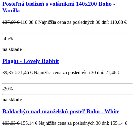
Posteľná bielizeň s volánikmi 140x200 Boho -
Vanilla
137,60 €
110,08 €
Najnižšia cena za posledných 30 dní: 110,08 €
-45%
na sklade
Plagát - Lovely Rabbit
39,35 €
21,46 €
Najnižšia cena za posledných 30 dní: 21,46 €
-20%
na sklade
Baldachýn nad manželskú posteľ Boho - White
193,93 €
155,14 €
Najnižšia cena za posledných 30 dní: 155,14 €