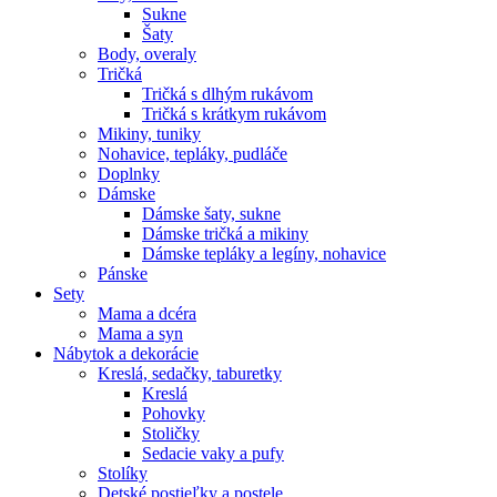
Sukne
Šaty
Body, overaly
Tričká
Tričká s dlhým rukávom
Tričká s krátkym rukávom
Mikiny, tuniky
Nohavice, tepláky, pudláče
Doplnky
Dámske
Dámske šaty, sukne
Dámske tričká a mikiny
Dámske tepláky a legíny, nohavice
Pánske
Sety
Mama a dcéra
Mama a syn
Nábytok a dekorácie
Kreslá, sedačky, taburetky
Kreslá
Pohovky
Stoličky
Sedacie vaky a pufy
Stolíky
Detské postieľky a postele