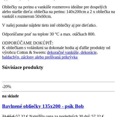
Obliečky na perinu a vankúše rozmerovo ideálne pre dospelých
alebo staršie dieťa: obliečka na perinu: 140x200cm a 2 x obliečka na
vankúš s rozmerom 50x60cm.
V našej ponuke nájdete tieto isté obliečky aj pre dieťatko.
Odporúčame prať na teplote 30 °C a max. otáčkach 800.
ODPORÚČAME DOKÚPIŤ:
K obliečkam s volánikmi sa dokonale hodia aj ďalšie produkty od
výrobcu Cotton & Sweets:
dekoračné vankúše, dekorácie,
baldachýn, záclony alebo prešívaná prikrývka
Súvisiace produkty
-20%
na sklade
Bavlnené obliečky 135x200 - psík Bob
71,65 €
57,32 €
Najnižšia cena za posledných 30 dní: 57,32 €