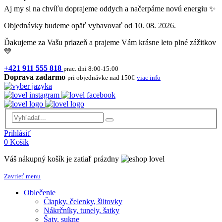
Aj my si na chvíľu doprajeme oddych a načerpáme novú energiu ✨
Objednávky budeme opäť vybavovať od 10. 08. 2026.
Ďakujeme za Vašu priazeň a prajeme Vám krásne leto plné zážitkov
💛
+421 911 555 818
prac. dni 8:00-15:00
Doprava zadarmo
pri objednávke nad 150€
viac info
Prihlásiť
0
Košík
Váš nákupný košík je zatiaľ prázdny
Zavrieť menu
Oblečenie
Čiapky, čelenky, šiltovky
Nákrčníky, tunely, šatky
Šaty, sukne