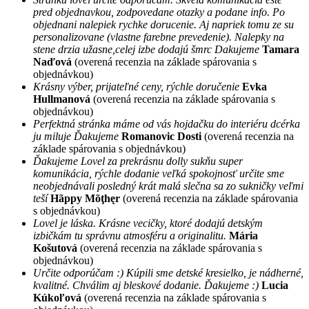
pred objednavkou, zodpovedane otazky a podane info. Po
objednani nalepiek rychke dorucenie. Aj napriek tomu ze su
personalizovane (vlastne farebne prevedenie). Nalepky na
stene drzia užasne,celej izbe dodajú šmrc Dakujeme
Tamara
Naďová
(overená recenzia na základe spárovania s
objednávkou)
Krásny výber, prijateľné ceny, rýchle doručenie
Evka
Hullmanová
(overená recenzia na základe spárovania s
objednávkou)
Perfektná stránka máme od vás hojdačku do interiéru dcérka
ju miluje Ďakujeme
Romanovic Dosti
(overená recenzia na
základe spárovania s objednávkou)
Ďakujeme Lovel za prekrásnu dolly sukňu super
komunikácia, rýchle dodanie veľká spokojnosť určite sme
neobjednávali posledný krát malá slečna sa zo sukničky veľmi
teší
Hãppy Mõţhęr
(overená recenzia na základe spárovania
s objednávkou)
Lovel je láska. Krásne vecičky, ktoré dodajú detským
izbičkám tu správnu atmosféru a originalitu.
Mária
Košutová
(overená recenzia na základe spárovania s
objednávkou)
Určite odporúčam :) Kúpili sme detské kresielko, je nádherné,
kvalitné. Chválim aj bleskové dodanie. Ďakujeme :)
Lucia
Kúkoľová
(overená recenzia na základe spárovania s