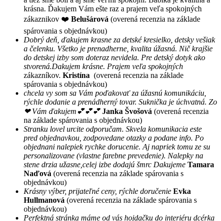
krásna. Ďakujem Vám ešte raz a prajem veľa spokojných
zákaznikov ❤️
Belušárová
(overená recenzia na základe
spárovania s objednávkou)
Dobrý deň, ďakujem krasne za detské kresielko, detsky vešiak
a čelenku. Všetko je prenadherne, kvalita úžasná. Nič krajšie
do detskej izby som doteraz nevidela. Pre detský dotyk ako
stvorená.Dakujem krásne. Prajem veľa spokojných
zákazníkov.
Kristína
(overená recenzia na základe
spárovania s objednávkou)
chcela vy som sa Vám poďakovať za úžasnú komunikáciu,
rýchle dodanie a prenádherný tovar. Suknička je úchvatná. Zo
❤ Vám ďakujem💕💕💕
Janka Švošová
(overená recenzia
na základe spárovania s objednávkou)
Stranku lovel urcite odporučam. Skvela komunikacia este
pred objednavkou, zodpovedane otazky a podane info. Po
objednani nalepiek rychke dorucenie. Aj napriek tomu ze su
personalizovane (vlastne farebne prevedenie). Nalepky na
stene drzia užasne,celej izbe dodajú šmrc Dakujeme
Tamara
Naďová
(overená recenzia na základe spárovania s
objednávkou)
Krásny výber, prijateľné ceny, rýchle doručenie
Evka
Hullmanová
(overená recenzia na základe spárovania s
objednávkou)
Perfektná stránka máme od vás hojdačku do interiéru dcérka