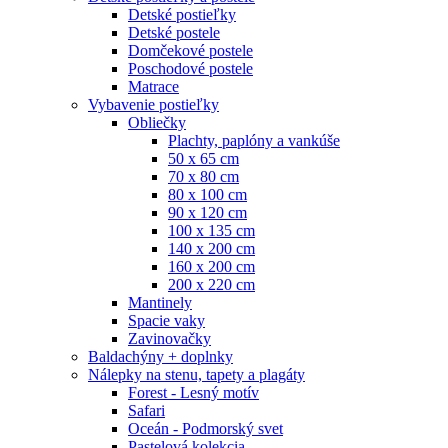
Detské postieľky
Detské postele
Domčekové postele
Poschodové postele
Matrace
Vybavenie postieľky
Obliečky
Plachty, paplóny a vankúše
50 x 65 cm
70 x 80 cm
80 x 100 cm
90 x 120 cm
100 x 135 cm
140 x 200 cm
160 x 200 cm
200 x 220 cm
Mantinely
Spacie vaky
Zavinovačky
Baldachýny + doplnky
Nálepky na stenu, tapety a plagáty
Forest - Lesný motív
Safari
Oceán - Podmorský svet
Pastelová kolekcia