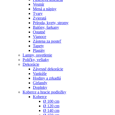
Vesmír
Mená a nápisy
Tvary
Zvieratá
Príroda, kvety, stromy
Balóny, šarkany
Ostatné
Vianoce
Zástena za posteľ
Tapety
Plagáty
Lampy, osvetlenie
Poličky, vešiaky
Dekorácie
Závesné dekorácie
Vankúše
Hodiny a zrkadlá
Girlandy
Doplnky
Koberce a hracie podložky
Koberce
Ø 100 cm
Ø 120 cm
Ø 140 cm