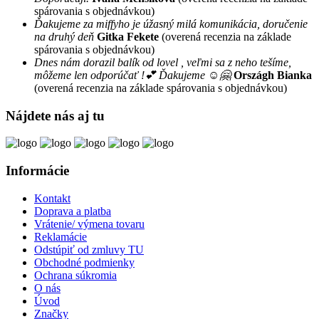
spárovania s objednávkou)
Ďakujeme za miffyho je úžasný milá komunikácia, doručenie
na druhý deň
Gitka Fekete
(overená recenzia na základe
spárovania s objednávkou)
Dnes nám dorazil balík od lovel , veľmi sa z neho tešíme,
môžeme len odporúčať !💕 Ďakujeme ☺️🤗
Országh Bianka
(overená recenzia na základe spárovania s objednávkou)
Nájdete nás aj tu
Informácie
Kontakt
Doprava a platba
Vrátenie/ výmena tovaru
Reklamácie
Odstúpiť od zmluvy TU
Obchodné podmienky
Ochrana súkromia
O nás
Úvod
Značky