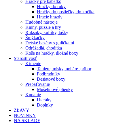
Hračky pre bábätko
Hračky do ruky
Hračky do postieľky, do kočíka
Hracie hrazdy
Hudobné nástroje
Knihy, puzzle a hry
Ruksaky, kufríky, tašky
Šmýkačky
Detské bazény s guličkami
Odrážadlá, chodítka
Koše na hračky, úložné boxy
Starostlivosť
Kŕmenie
Taniere, misky, poháre, príbor
Podbradníky
Desiatové boxy
Prebaľovanie
Mušelínové plienky
Kúpanie
Uteráky
Doplnky
ZĽAVY
NOVINKY
NA SKLADE