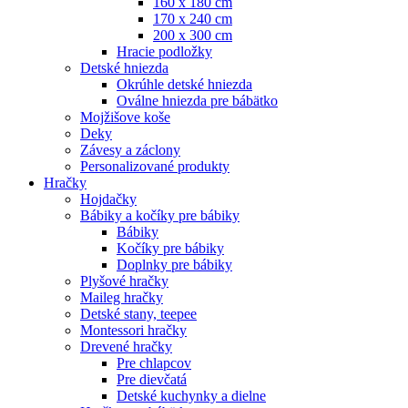
160 x 180 cm
170 x 240 cm
200 x 300 cm
Hracie podložky
Detské hniezda
Okrúhle detské hniezda
Oválne hniezda pre bábätko
Mojžišove koše
Deky
Závesy a záclony
Personalizované produkty
Hračky
Hojdačky
Bábiky a kočíky pre bábiky
Bábiky
Kočíky pre bábiky
Doplnky pre bábiky
Plyšové hračky
Maileg hračky
Detské stany, teepee
Montessori hračky
Drevené hračky
Pre chlapcov
Pre dievčatá
Detské kuchynky a dielne