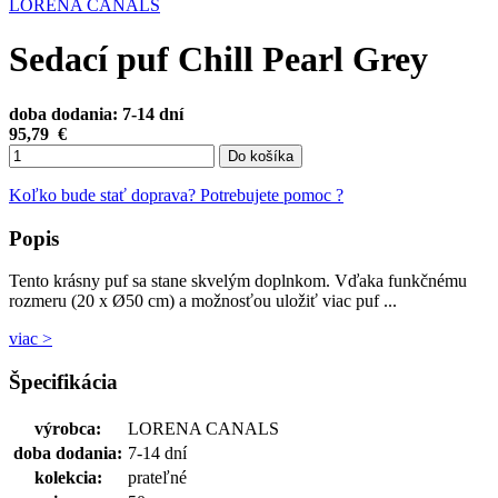
LORENA CANALS
Sedací puf Chill Pearl Grey
doba dodania: 7-14 dní
95,79
€
Do košíka
Koľko bude stať doprava?
Potrebujete pomoc ?
Popis
Tento krásny puf sa stane skvelým doplnkom. Vďaka funkčnému
rozmeru (20 x Ø50 cm) a možnosťou uložiť viac puf ...
viac >
Špecifikácia
výrobca:
LORENA CANALS
doba dodania:
7-14 dní
kolekcia:
prateľné