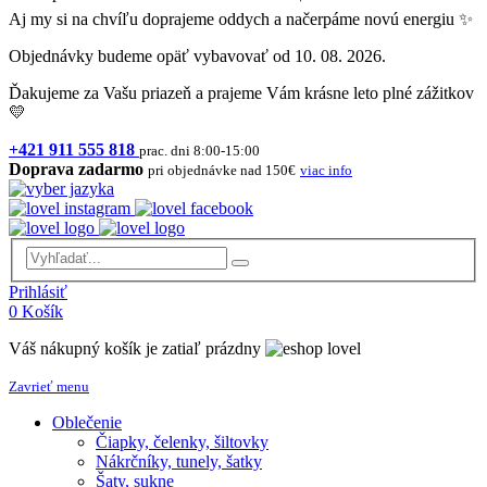
Aj my si na chvíľu doprajeme oddych a načerpáme novú energiu ✨
Objednávky budeme opäť vybavovať od 10. 08. 2026.
Ďakujeme za Vašu priazeň a prajeme Vám krásne leto plné zážitkov
💛
+421 911 555 818
prac. dni 8:00-15:00
Doprava zadarmo
pri objednávke nad 150€
viac info
Prihlásiť
0
Košík
Váš nákupný košík je zatiaľ prázdny
Zavrieť menu
Oblečenie
Čiapky, čelenky, šiltovky
Nákrčníky, tunely, šatky
Šaty, sukne