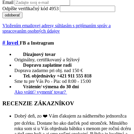
Email
Odpíšte verifikačný kód 4953
odoberať
Vložením emailovej adresy súhlasím s prijímaním správ a
spracovaním osobných údajov
# lovel
FB a Instragram
Dizajnový tovar
Originálny, certifikovaný a štýlový
Dopravu zaplatíme radi
Doprava zadarmo pri obj. nad 150 €
Tel. objednávky +421 911 555 818
Sme tu pre Vás Po - Pia: od 8:00 - 15:00
Vrátenie/ výmena do 30 dní
Ako vrátiť/ vymeniť tovar?
RECENZIE ZÁKAZNÍKOV
Dobrý deň, zo ❤️ Vám ďakujem za nádherného jednorožca
pre dcérku. Dostane ho ako darček pod stromček. Minulého
roku som si u Vás objednala bábiku s menom pre ročnú dcéru
a tiež sme boli a aj sme veľmi spokojní. Bábika je kvalitná a