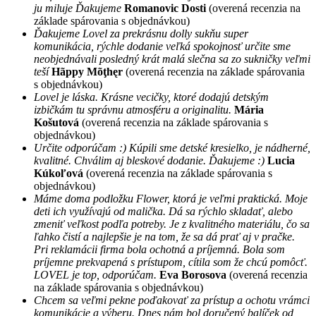
ju miluje Ďakujeme
Romanovic Dosti
(overená recenzia na
základe spárovania s objednávkou)
Ďakujeme Lovel za prekrásnu dolly sukňu super
komunikácia, rýchle dodanie veľká spokojnosť určite sme
neobjednávali posledný krát malá slečna sa zo sukničky veľmi
teší
Hãppy Mõţhęr
(overená recenzia na základe spárovania
s objednávkou)
Lovel je láska. Krásne vecičky, ktoré dodajú detským
izbičkám tu správnu atmosféru a originalitu.
Mária
Košutová
(overená recenzia na základe spárovania s
objednávkou)
Určite odporúčam :) Kúpili sme detské kresielko, je nádherné,
kvalitné. Chválim aj bleskové dodanie. Ďakujeme :)
Lucia
Kúkoľová
(overená recenzia na základe spárovania s
objednávkou)
Máme doma podložku Flower, ktorá je veľmi praktická. Moje
deti ich využívajú od malička. Dá sa rýchlo skladať, alebo
zmeniť veľkost podľa potreby. Je z kvalitného materiálu, čo sa
ľahko čistí a najlepšie je na tom, že sa dá prať aj v pračke.
Pri reklamácii firma bola ochotná a príjemná. Bola som
príjemne prekvapená s prístupom, cítila som že chcú pomôcť.
LOVEL je top, odporúčam.
Eva Borosova
(overená recenzia
na základe spárovania s objednávkou)
Chcem sa veľmi pekne poďakovať za prístup a ochotu vrámci
komunikácie a výberu. Dnes nám bol doručený balíček od