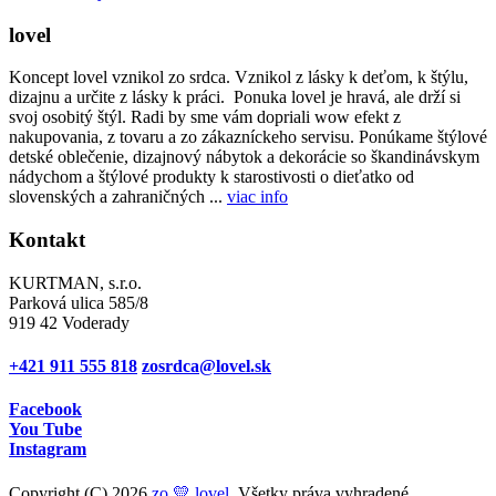
lovel
Koncept lovel vznikol zo srdca. Vznikol z lásky k deťom, k štýlu,
dizajnu a určite z lásky k práci. Ponuka lovel je hravá, ale drží si
svoj osobitý štýl. Radi by sme vám dopriali wow efekt z
nakupovania, z tovaru a zo zákazníckeho servisu. Ponúkame štýlové
detské oblečenie, dizajnový nábytok a dekorácie so škandinávskym
nádychom a štýlové produkty k starostivosti o dieťatko od
slovenských a zahraničných ...
viac info
Kontakt
KURTMAN, s.r.o.
Parková ulica 585/8
919 42 Voderady
+421 911 555 818
zosrdca@lovel.sk
Facebook
You Tube
Instagram
Copyright (C) 2026
zo 💛 lovel
. Všetky práva vyhradené.