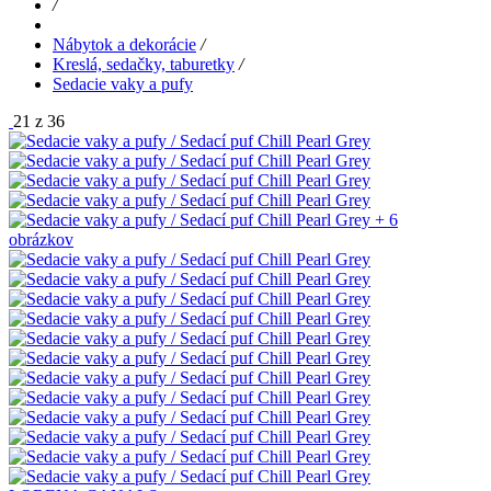
/
Nábytok a dekorácie
/
Kreslá, sedačky, taburetky
/
Sedacie vaky a pufy
21 z 36
+ 6
obrázkov