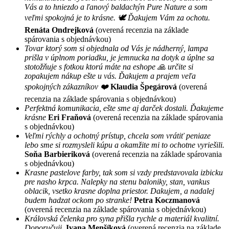
Vás a to hniezdo a ľanový baldachýn Pure Nature a som
veľmi spokojná je to krásne. 🕊 Ďakujem Vám za ochotu.
Renáta Ondrejková
(overená recenzia na základe
spárovania s objednávkou)
Tovar ktorý som si objednala od Vás je nádherný, lampa
prišla v úplnom poriadku, je jemnucka na dotyk a úplne sa
stotožňuje s fotkou ktorú máte na eshope 🙏 určite si
zopakujem nákup ešte u vás. Ďakujem a prajem veľa
spokojných zákazníkov ❤️
Klaudia Špegárová
(overená
recenzia na základe spárovania s objednávkou)
Perfektná komunikacia, ešte sme aj darček dostali. Ďakujeme
krásne
Eri Fraňová
(overená recenzia na základe spárovania
s objednávkou)
Veľmi rýchly a ochotný prístup, chcela som vrátiť peniaze
lebo sme si rozmysleli kúpu a okamžite mi to ochotne vyriešili.
Soňa Barbieriková
(overená recenzia na základe spárovania
s objednávkou)
Krasne pastelove farby, tak som si vzdy predstavovala izbicku
pre nasho krpca. Nalepky na stenu baloniky, stan, vankus
oblacik, vsetko krasne doplna priestor. Dakujem, a nadalej
budem hadzat ockom po stranke!
Petra Koczmanová
(overená recenzia na základe spárovania s objednávkou)
Královská čelenka pro syna přišla rychle a materiál kvalitní.
Doporučuji.
Ivana Menšíková
(overená recenzia na základe