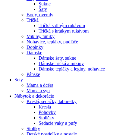
Sukne
Šaty
Body, overaly
Tričká
Tričká s dlhým rukávom
Tričká s krátkym rukávom
Mikiny, tuniky
Nohavice, tepláky, pudláče
Doplnky
Dámske
Dámske šaty, sukne
Dámske tričká a mikiny
Dámske tepláky a legíny, nohavice
Pánske
Sety
Mama a dcéra
Mama a syn
Nábytok a dekorácie
Kreslá, sedačky, taburetky
Kreslá
Pohovky
Stoličky
Sedacie vaky a pufy
Stolíky
Detské postieľky a postele