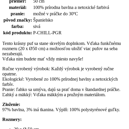
priemer:
50 cm
materiál:
100% prírodna bavlna a netoxické farbivá
pranie:
možné v práčke do 30ºC
pôvod značky:
Španielsko
farba:
sivá
kód produktu:
P-CHILL-PGR
Tento krásny puf sa stane skvelým doplnkom. Vďaka funkčnému
rozmeru (20 x Ø50 cm) a možnosťou uložiť viac pufov na seba
nezaberajú.
Vďaka nim budete mať vždy miesto navyše!
Ručne vyrobený výrobok: Každý výrobok je vyrobený ručne
opatrne.
Ekologické: Vyrobené zo 100% prírodnej bavlny a netoxických
farbív.
Pranie: ľahko sa umýva, dajú sa prať doma v štandardnej práčke.
Ľahký a mäkký: Vďaka mäkkým a pružným materiálom.
Zloženie:
97% bavlna, 3% iná tkanina. Výplň: 100% polystyrénové guľky.
Rozmery: