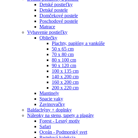
Detské postieľky
Detské postele
Domčekové postele
Poschodové postele
Matrace
Vybavenie postieľky
Obliečky
Plachty, paplóny a vankúše
50 x 65 cm
70 x 80 cm
80 x 100 cm
90 x 120 cm
100 x 135 cm
140 x 200 cm
160 x 200 cm
200 x 220 cm
Mantinely
Spacie vaky
Zavinovačky
Baldachýny + doplnky
Nálepky na stenu, tapety a plagáty
Forest - Lesný motív
Safari
Oceán - Podmorský svet
Pastelová kolekcia