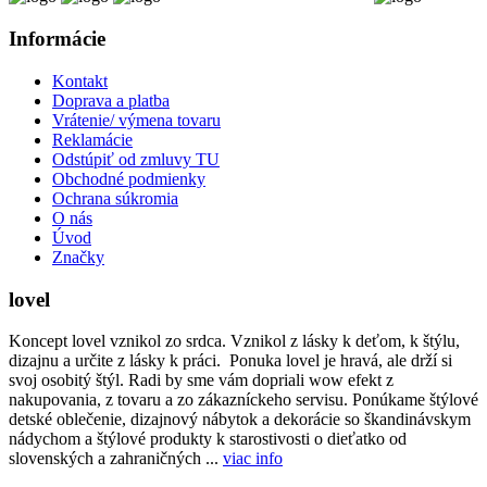
Informácie
Kontakt
Doprava a platba
Vrátenie/ výmena tovaru
Reklamácie
Odstúpiť od zmluvy TU
Obchodné podmienky
Ochrana súkromia
O nás
Úvod
Značky
lovel
Koncept lovel vznikol zo srdca. Vznikol z lásky k deťom, k štýlu,
dizajnu a určite z lásky k práci. Ponuka lovel je hravá, ale drží si
svoj osobitý štýl. Radi by sme vám dopriali wow efekt z
nakupovania, z tovaru a zo zákazníckeho servisu. Ponúkame štýlové
detské oblečenie, dizajnový nábytok a dekorácie so škandinávskym
nádychom a štýlové produkty k starostivosti o dieťatko od
slovenských a zahraničných ...
viac info