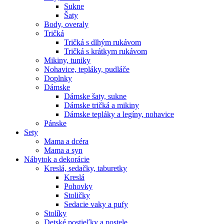
Sukne
Šaty
Body, overaly
Tričká
Tričká s dlhým rukávom
Tričká s krátkym rukávom
Mikiny, tuniky
Nohavice, tepláky, pudláče
Doplnky
Dámske
Dámske šaty, sukne
Dámske tričká a mikiny
Dámske tepláky a legíny, nohavice
Pánske
Sety
Mama a dcéra
Mama a syn
Nábytok a dekorácie
Kreslá, sedačky, taburetky
Kreslá
Pohovky
Stoličky
Sedacie vaky a pufy
Stolíky
Detské postieľky a postele