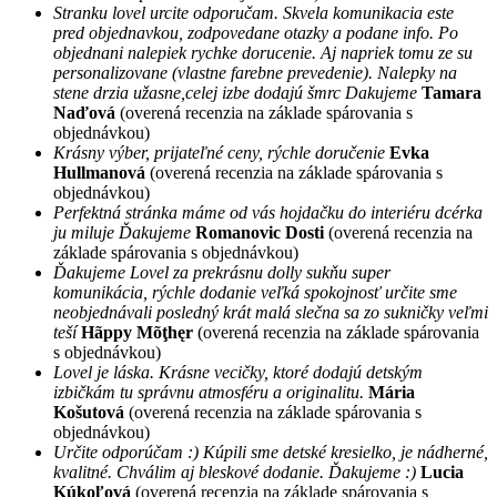
Stranku lovel urcite odporučam. Skvela komunikacia este
pred objednavkou, zodpovedane otazky a podane info. Po
objednani nalepiek rychke dorucenie. Aj napriek tomu ze su
personalizovane (vlastne farebne prevedenie). Nalepky na
stene drzia užasne,celej izbe dodajú šmrc Dakujeme
Tamara
Naďová
(overená recenzia na základe spárovania s
objednávkou)
Krásny výber, prijateľné ceny, rýchle doručenie
Evka
Hullmanová
(overená recenzia na základe spárovania s
objednávkou)
Perfektná stránka máme od vás hojdačku do interiéru dcérka
ju miluje Ďakujeme
Romanovic Dosti
(overená recenzia na
základe spárovania s objednávkou)
Ďakujeme Lovel za prekrásnu dolly sukňu super
komunikácia, rýchle dodanie veľká spokojnosť určite sme
neobjednávali posledný krát malá slečna sa zo sukničky veľmi
teší
Hãppy Mõţhęr
(overená recenzia na základe spárovania
s objednávkou)
Lovel je láska. Krásne vecičky, ktoré dodajú detským
izbičkám tu správnu atmosféru a originalitu.
Mária
Košutová
(overená recenzia na základe spárovania s
objednávkou)
Určite odporúčam :) Kúpili sme detské kresielko, je nádherné,
kvalitné. Chválim aj bleskové dodanie. Ďakujeme :)
Lucia
Kúkoľová
(overená recenzia na základe spárovania s