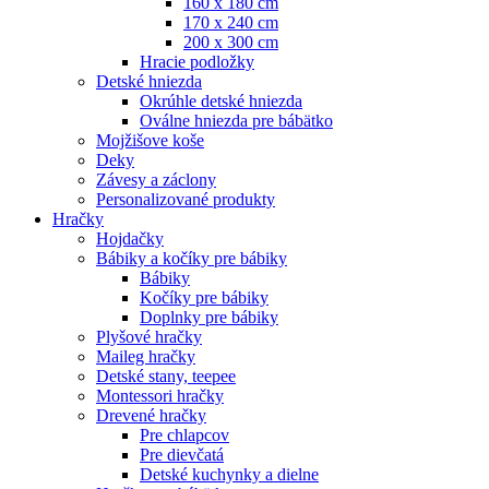
160 x 180 cm
170 x 240 cm
200 x 300 cm
Hracie podložky
Detské hniezda
Okrúhle detské hniezda
Oválne hniezda pre bábätko
Mojžišove koše
Deky
Závesy a záclony
Personalizované produkty
Hračky
Hojdačky
Bábiky a kočíky pre bábiky
Bábiky
Kočíky pre bábiky
Doplnky pre bábiky
Plyšové hračky
Maileg hračky
Detské stany, teepee
Montessori hračky
Drevené hračky
Pre chlapcov
Pre dievčatá
Detské kuchynky a dielne