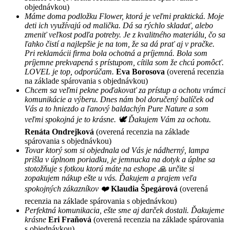
objednávkou)
Máme doma podložku Flower, ktorá je veľmi praktická. Moje
deti ich využívajú od malička. Dá sa rýchlo skladať, alebo
zmeniť veľkost podľa potreby. Je z kvalitného materiálu, čo sa
ľahko čistí a najlepšie je na tom, že sa dá prať aj v pračke.
Pri reklamácii firma bola ochotná a príjemná. Bola som
príjemne prekvapená s prístupom, cítila som že chcú pomôcť.
LOVEL je top, odporúčam.
Eva Borosova
(overená recenzia
na základe spárovania s objednávkou)
Chcem sa veľmi pekne poďakovať za prístup a ochotu vrámci
komunikácie a výberu. Dnes nám bol doručený balíček od
Vás a to hniezdo a ľanový baldachýn Pure Nature a som
veľmi spokojná je to krásne. 🕊 Ďakujem Vám za ochotu.
Renáta Ondrejková
(overená recenzia na základe
spárovania s objednávkou)
Tovar ktorý som si objednala od Vás je nádherný, lampa
prišla v úplnom poriadku, je jemnucka na dotyk a úplne sa
stotožňuje s fotkou ktorú máte na eshope 🙏 určite si
zopakujem nákup ešte u vás. Ďakujem a prajem veľa
spokojných zákazníkov ❤️
Klaudia Špegárová
(overená
recenzia na základe spárovania s objednávkou)
Perfektná komunikacia, ešte sme aj darček dostali. Ďakujeme
krásne
Eri Fraňová
(overená recenzia na základe spárovania
s objednávkou)