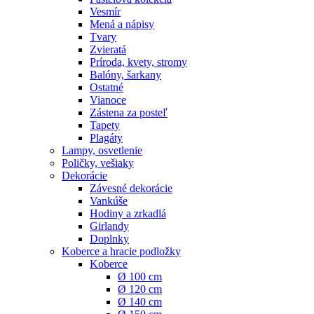
Vesmír
Mená a nápisy
Tvary
Zvieratá
Príroda, kvety, stromy
Balóny, šarkany
Ostatné
Vianoce
Zástena za posteľ
Tapety
Plagáty
Lampy, osvetlenie
Poličky, vešiaky
Dekorácie
Závesné dekorácie
Vankúše
Hodiny a zrkadlá
Girlandy
Doplnky
Koberce a hracie podložky
Koberce
Ø 100 cm
Ø 120 cm
Ø 140 cm