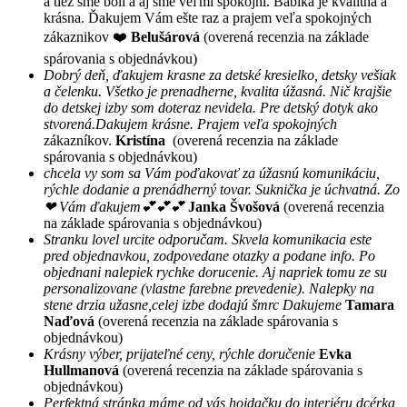
a tiež sme boli a aj sme veľmi spokojní. Bábika je kvalitná a
krásna. Ďakujem Vám ešte raz a prajem veľa spokojných
zákaznikov ❤️
Belušárová
(overená recenzia na základe
spárovania s objednávkou)
Dobrý deň, ďakujem krasne za detské kresielko, detsky vešiak
a čelenku. Všetko je prenadherne, kvalita úžasná. Nič krajšie
do detskej izby som doteraz nevidela. Pre detský dotyk ako
stvorená.Dakujem krásne. Prajem veľa spokojných
zákazníkov.
Kristína
(overená recenzia na základe
spárovania s objednávkou)
chcela vy som sa Vám poďakovať za úžasnú komunikáciu,
rýchle dodanie a prenádherný tovar. Suknička je úchvatná. Zo
❤ Vám ďakujem💕💕💕
Janka Švošová
(overená recenzia
na základe spárovania s objednávkou)
Stranku lovel urcite odporučam. Skvela komunikacia este
pred objednavkou, zodpovedane otazky a podane info. Po
objednani nalepiek rychke dorucenie. Aj napriek tomu ze su
personalizovane (vlastne farebne prevedenie). Nalepky na
stene drzia užasne,celej izbe dodajú šmrc Dakujeme
Tamara
Naďová
(overená recenzia na základe spárovania s
objednávkou)
Krásny výber, prijateľné ceny, rýchle doručenie
Evka
Hullmanová
(overená recenzia na základe spárovania s
objednávkou)
Perfektná stránka máme od vás hojdačku do interiéru dcérka