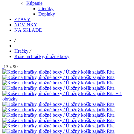
Kúpanie
Uteráky
Doplnky
ZĽAVY
NOVINKY
NA SKLADE
/
Hračky
/
Koše na hračky, úložné boxy
13 z 90
+ 1
obrázky