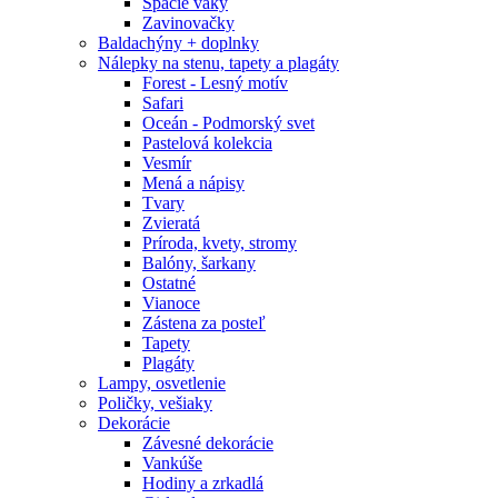
Spacie vaky
Zavinovačky
Baldachýny + doplnky
Nálepky na stenu, tapety a plagáty
Forest - Lesný motív
Safari
Oceán - Podmorský svet
Pastelová kolekcia
Vesmír
Mená a nápisy
Tvary
Zvieratá
Príroda, kvety, stromy
Balóny, šarkany
Ostatné
Vianoce
Zástena za posteľ
Tapety
Plagáty
Lampy, osvetlenie
Poličky, vešiaky
Dekorácie
Závesné dekorácie
Vankúše
Hodiny a zrkadlá