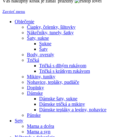
Váš nákupný košík je zatiaľ prázdny
Zavrieť menu
Oblečenie
Čiapky, čelenky, šiltovky
Nákrčníky, tunely, šatky
Šaty, sukne
Sukne
Šaty
Body, overaly
Tričká
Tričká s dlhým rukávom
Tričká s krátkym rukávom
Mikiny, tuniky
Nohavice, tepláky, pudláče
Doplnky
Dámske
Dámske šaty, sukne
Dámske tričká a mikiny
Dámske tepláky a legíny, nohavice
Pánske
Sety
Mama a dcéra
Mama a syn