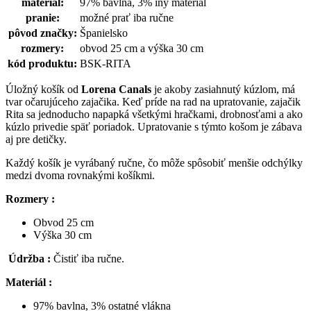
materiál:
97% bavlna, 3% iný materiál
pranie:
možné prať iba ručne
pôvod značky:
Španielsko
rozmery:
obvod 25 cm a výška 30 cm
kód produktu:
BSK-RITA
Úložný košík od
Lorena Canals
je akoby zasiahnutý kúzlom, má
tvar očarujúceho zajačika. Keď príde na rad na upratovanie, zajačik
Rita sa jednoducho napapká všetkými hračkami, drobnosťami a ako
kúzlo privedie späť poriadok. Upratovanie s týmto košom je zábava
aj pre detičky.
Každý košík je vyrábaný ručne, čo môže spôsobiť menšie odchýlky
medzi dvoma rovnakými košíkmi.
Rozmery :
Obvod 25 cm
Výška 30 cm
Údržba :
Čistiť iba ručne.
Materiál :
97% bavlna, 3% ostatné vlákna