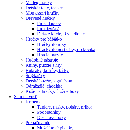
Maileg hračky
Detské stany, teepee
Montessori hračky
Drevené hračky
Pre chlapcov
Pre dievčatá
Detské kuchynky a dielne
Hračky pre bábätko
Hračky do ruky
Hračky do postieľky, do kočíka
Hracie hrazdy
Hudobné nástroje
Knihy, puzzle a hry
Ruksaky, kufríky, tašky
Šmýkačky
Detské bazény s guličkami
Odrážadlá, chodítka
Koše na hračky, úložné boxy
Starostlivosť
Kŕmenie
Taniere, misky, poháre, príbor
Podbradníky
Desiatové boxy
Prebaľovanie
Mušelínové plienky