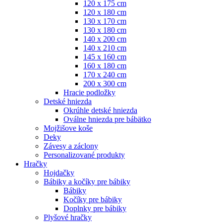
120 x 175 cm
120 x 180 cm
130 x 170 cm
130 x 180 cm
140 x 200 cm
140 x 210 cm
145 x 160 cm
160 x 180 cm
170 x 240 cm
200 x 300 cm
Hracie podložky
Detské hniezda
Okrúhle detské hniezda
Oválne hniezda pre bábätko
Mojžišove koše
Deky
Závesy a záclony
Personalizované produkty
Hračky
Hojdačky
Bábiky a kočíky pre bábiky
Bábiky
Kočíky pre bábiky
Doplnky pre bábiky
Plyšové hračky