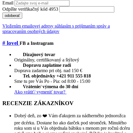
Email
Odpíšte verifikačný kód 4953
odoberať
Vložením emailovej adresy súhlasím s prijímaním správ a
spracovaním osobných údajov
# lovel
FB a Instragram
Dizajnový tovar
Originálny, certifikovaný a štýlový
Dopravu zaplatíme radi
Doprava zadarmo pri obj. nad 150 €
Tel. objednávky +421 911 555 818
Sme tu pre Vás Po - Pia: od 8:00 - 15:00
Vrátenie/ výmena do 30 dní
Ako vrátiť/ vymeniť tovar?
RECENZIE ZÁKAZNÍKOV
Dobrý deň, zo ❤️ Vám ďakujem za nádherného jednorožca
pre dcérku. Dostane ho ako darček pod stromček. Minulého
roku som si u Vás objednala bábiku s menom pre ročnú dcéru