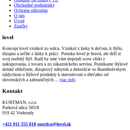
Obchodné podmienky
Ochrana súkromia
O nás
Úvod
Značky
lovel
Koncept lovel vznikol zo srdca. Vznikol z lásky k deťom, k štýlu,
dizajnu a určite z lásky k práci. Ponuka lovel je hravá, ale drží si
svoj osobitý štýl. Radi by sme vám dopriali wow efekt z
nakupovania, z tovaru a zo zákazníckeho servisu. Ponúkame štýlové
detské oblečenie, dizajnový nábytok a dekorácie so škandinávskym
nádychom a štýlové produkty k starostivosti o dieťatko od
slovenských a zahraničných ...
viac info
Kontakt
KURTMAN, s.r.o.
Parková ulica 585/8
919 42 Voderady
+421 911 555 818
zosrdca@lovel.sk