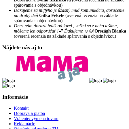
spárovania s objednávkou)
Ďakujeme za miffyho je úžasný milá komunikácia, doručenie
na druhý deň
Gitka Fekete
(overená recenzia na základe
spárovania s objednávkou)
Dnes nám dorazil balík od lovel , veľmi sa z neho tešíme,
môžeme len odporúčať !💕 Ďakujeme ☺️🤗
Országh Bianka
(overená recenzia na základe spárovania s objednávkou)
Nájdete nás aj tu
Informácie
Kontakt
Doprava a platba
Vrátenie/ výmena tovaru
Reklamácie
Odstúpiť od zmluvy TU