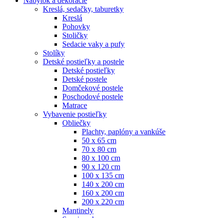
Nábytok a dekorácie
Kreslá, sedačky, taburetky
Kreslá
Pohovky
Stoličky
Sedacie vaky a pufy
Stolíky
Detské postieľky a postele
Detské postieľky
Detské postele
Domčekové postele
Poschodové postele
Matrace
Vybavenie postieľky
Obliečky
Plachty, paplóny a vankúše
50 x 65 cm
70 x 80 cm
80 x 100 cm
90 x 120 cm
100 x 135 cm
140 x 200 cm
160 x 200 cm
200 x 220 cm
Mantinely