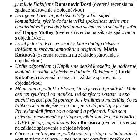
ju miluje Ďakujeme
Romanovic Dosti
(overená recenzia na
základe spárovania s objednávkou)
Ďakujeme Lovel za prekrásnu dolly sukňu super
komunikácia, rýchle dodanie veľká spokojnosť určite sme
neobjednávali posledný krát malá slečna sa zo sukničky veľmi
teší
Hãppy Mõţhęr
(overená recenzia na základe spárovania
s objednávkou)
Lovel je láska. Krásne vecičky, ktoré dodajú detským
izbičkám tu správnu atmosféru a originalitu.
Mária
Košutová
(overená recenzia na základe spárovania s
objednávkou)
Určite odporúčam :) Kúpili sme detské kresielko, je nádherné,
kvalitné. Chválim aj bleskové dodanie. Ďakujeme :)
Lucia
Kúkoľová
(overená recenzia na základe spárovania s
objednávkou)
Máme doma podložku Flower, ktorá je veľmi praktická. Moje
deti ich využívajú od malička. Dá sa rýchlo skladať, alebo
zmeniť veľkost podľa potreby. Je z kvalitného materiálu, čo sa
ľahko čistí a najlepšie je na tom, že sa dá prať aj v pračke.
Pri reklamácii firma bola ochotná a príjemná. Bola som
príjemne prekvapená s prístupom, cítila som že chcú pomôcť.
LOVEL je top, odporúčam.
Eva Borosova
(overená recenzia
na základe spárovania s objednávkou)
Chcem sa veľmi pekne poďakovať za prístup a ochotu vrámci
komunikácie a výberu. Dnes nám bol doručený balíček od