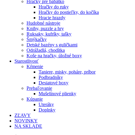
Hračky pre bábätko
Hračky do ruky
Hračky do postieľky, do kočíka
Hracie hrazdy
Hudobné nástroje
Knihy, puzzle a hry
Ruksaky, kufríky, tašky
Šmýkačky
Detské bazény s guličkami
Odrážadlá, chodítka
Koše na hračky, úložné boxy
Starostlivosť
Kŕmenie
Taniere, misky, poháre, príbor
Podbradníky
Desiatové boxy
Prebaľovanie
Mušelínové plienky
Kúpanie
Uteráky
Doplnky
ZĽAVY
NOVINKY
NA SKLADE