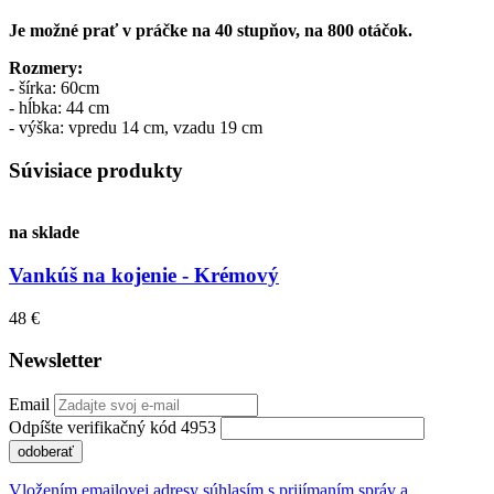
Je možné prať v práčke na 40 stupňov, na 800 otáčok.
Rozmery:
- šírka: 60cm
- hĺbka: 44 cm
- výška: vpredu 14 cm, vzadu 19 cm
Súvisiace produkty
na sklade
Vankúš na kojenie - Krémový
48 €
Newsletter
Email
Odpíšte verifikačný kód 4953
odoberať
Vložením emailovej adresy súhlasím s prijímaním správ a