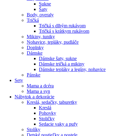
Sukne
Šaty
Body, overaly
Tričká
Tričká s dlhým rukávom
Tričká s krátkym rukávom
Mikiny, tuniky
Nohavice, tepláky, pudláče
Doplnky
Dámske
Dámske šaty, sukne
Dámske tričká a mikiny
Dámske tepláky a legíny, nohavice
Pánske
Sety
Mama a dcéra
Mama a syn
Nábytok a dekorácie
Kreslá, sedačky, taburetky
Kreslá
Pohovky
Stoličky
Sedacie vaky a pufy
Stolíky
Detské postieľky a postele