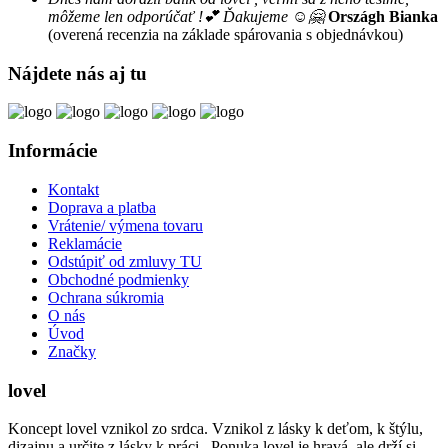
môžeme len odporúčať !💕 Ďakujeme ☺️🤗
Országh Bianka
(overená recenzia na základe spárovania s objednávkou)
Nájdete nás aj tu
Informácie
Kontakt
Doprava a platba
Vrátenie/ výmena tovaru
Reklamácie
Odstúpiť od zmluvy TU
Obchodné podmienky
Ochrana súkromia
O nás
Úvod
Značky
lovel
Koncept lovel vznikol zo srdca. Vznikol z lásky k deťom, k štýlu,
dizajnu a určite z lásky k práci. Ponuka lovel je hravá, ale drží si