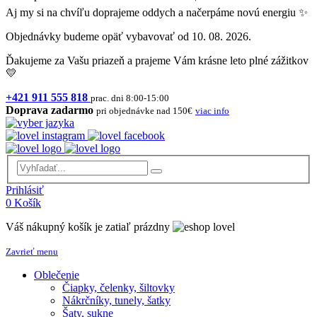
Aj my si na chvíľu doprajeme oddych a načerpáme novú energiu ✨
Objednávky budeme opäť vybavovať od 10. 08. 2026.
Ďakujeme za Vašu priazeň a prajeme Vám krásne leto plné zážitkov
💛
+421 911 555 818
prac. dni 8:00-15:00
Doprava zadarmo
pri objednávke nad 150€
viac info
Prihlásiť
0
Košík
Váš nákupný košík je zatiaľ prázdny
Zavrieť menu
Oblečenie
Čiapky, čelenky, šiltovky
Nákrčníky, tunely, šatky
Šaty, sukne