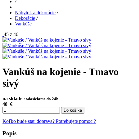
/
Nábytok a dekorácie
/
Dekorácie
/
Vankúše
45 z 46
Vankúš na kojenie - Tmavo
sivý
na sklade
: odosielame do 24h
48
€
Do košíka
Koľko bude stať doprava?
Potrebujete pomoc ?
Popis