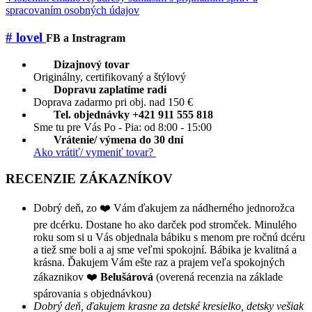
spracovaním osobných údajov
# lovel
FB a Instragram
Dizajnový tovar
Originálny, certifikovaný a štýlový
Dopravu zaplatíme radi
Doprava zadarmo pri obj. nad 150 €
Tel. objednávky +421 911 555 818
Sme tu pre Vás Po - Pia: od 8:00 - 15:00
Vrátenie/ výmena do 30 dní
Ako vrátiť/ vymeniť tovar?
RECENZIE ZÁKAZNÍKOV
Dobrý deň, zo ❤️ Vám ďakujem za nádherného jednorožca
pre dcérku. Dostane ho ako darček pod stromček. Minulého
roku som si u Vás objednala bábiku s menom pre ročnú dcéru
a tiež sme boli a aj sme veľmi spokojní. Bábika je kvalitná a
krásna. Ďakujem Vám ešte raz a prajem veľa spokojných
zákaznikov ❤️
Belušárová
(overená recenzia na základe
spárovania s objednávkou)
Dobrý deň, ďakujem krasne za detské kresielko, detsky vešiak