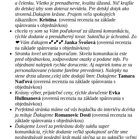
a čelenku. Všetko je prenadherne, kvalita úžasná. Nič krajšie
do detskej izby som doteraz nevidela. Pre detský dotyk ako
stvorená.Dakujem krásne. Prajem veľa spokojných
zákazníkov.
Kristína
(overená recenzia na základe
spárovania s objednávkou)
chcela vy som sa Vám poďakovať za úžasnú komunikáciu,
rýchle dodanie a prenádherný tovar. Suknička je úchvatná. Zo
❤ Vám ďakujem💕💕💕
Janka Švošová
(overená recenzia
na základe spárovania s objednávkou)
Stranku lovel urcite odporučam. Skvela komunikacia este
pred objednavkou, zodpovedane otazky a podane info. Po
objednani nalepiek rychke dorucenie. Aj napriek tomu ze su
personalizovane (vlastne farebne prevedenie). Nalepky na
stene drzia užasne,celej izbe dodajú šmrc Dakujeme
Tamara
Naďová
(overená recenzia na základe spárovania s
objednávkou)
Krásny výber, prijateľné ceny, rýchle doručenie
Evka
Hullmanová
(overená recenzia na základe spárovania s
objednávkou)
Perfektná stránka máme od vás hojdačku do interiéru dcérka
ju miluje Ďakujeme
Romanovic Dosti
(overená recenzia na
základe spárovania s objednávkou)
Ďakujeme Lovel za prekrásnu dolly sukňu super
komunikácia, rýchle dodanie veľká spokojnosť určite sme
neobjednávali posledný krát malá slečna sa zo sukničky veľmi