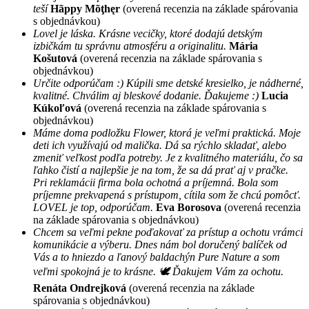
teší
Hãppy Mõţhęr
(overená recenzia na základe spárovania
s objednávkou)
Lovel je láska. Krásne vecičky, ktoré dodajú detským
izbičkám tu správnu atmosféru a originalitu.
Mária
Košutová
(overená recenzia na základe spárovania s
objednávkou)
Určite odporúčam :) Kúpili sme detské kresielko, je nádherné,
kvalitné. Chválim aj bleskové dodanie. Ďakujeme :)
Lucia
Kúkoľová
(overená recenzia na základe spárovania s
objednávkou)
Máme doma podložku Flower, ktorá je veľmi praktická. Moje
deti ich využívajú od malička. Dá sa rýchlo skladať, alebo
zmeniť veľkost podľa potreby. Je z kvalitného materiálu, čo sa
ľahko čistí a najlepšie je na tom, že sa dá prať aj v pračke.
Pri reklamácii firma bola ochotná a príjemná. Bola som
príjemne prekvapená s prístupom, cítila som že chcú pomôcť.
LOVEL je top, odporúčam.
Eva Borosova
(overená recenzia
na základe spárovania s objednávkou)
Chcem sa veľmi pekne poďakovať za prístup a ochotu vrámci
komunikácie a výberu. Dnes nám bol doručený balíček od
Vás a to hniezdo a ľanový baldachýn Pure Nature a som
veľmi spokojná je to krásne. 🕊 Ďakujem Vám za ochotu.
Renáta Ondrejková
(overená recenzia na základe
spárovania s objednávkou)