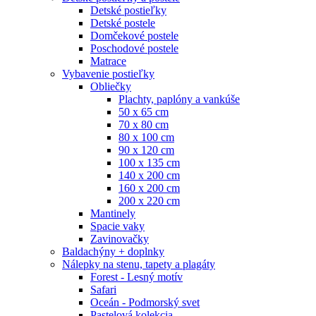
Detské postieľky
Detské postele
Domčekové postele
Poschodové postele
Matrace
Vybavenie postieľky
Obliečky
Plachty, paplóny a vankúše
50 x 65 cm
70 x 80 cm
80 x 100 cm
90 x 120 cm
100 x 135 cm
140 x 200 cm
160 x 200 cm
200 x 220 cm
Mantinely
Spacie vaky
Zavinovačky
Baldachýny + doplnky
Nálepky na stenu, tapety a plagáty
Forest - Lesný motív
Safari
Oceán - Podmorský svet
Pastelová kolekcia