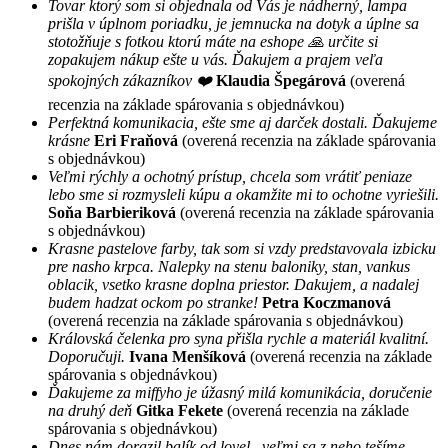
Tovar ktorý som si objednala od Vás je nádherný, lampa
prišla v úplnom poriadku, je jemnucka na dotyk a úplne sa
stotožňuje s fotkou ktorú máte na eshope 🙏 určite si
zopakujem nákup ešte u vás. Ďakujem a prajem veľa
spokojných zákazníkov ❤️
Klaudia Špegárová
(overená
recenzia na základe spárovania s objednávkou)
Perfektná komunikacia, ešte sme aj darček dostali. Ďakujeme
krásne
Eri Fraňová
(overená recenzia na základe spárovania
s objednávkou)
Veľmi rýchly a ochotný prístup, chcela som vrátiť peniaze
lebo sme si rozmysleli kúpu a okamžite mi to ochotne vyriešili.
Soňa Barbieriková
(overená recenzia na základe spárovania
s objednávkou)
Krasne pastelove farby, tak som si vzdy predstavovala izbicku
pre nasho krpca. Nalepky na stenu baloniky, stan, vankus
oblacik, vsetko krasne doplna priestor. Dakujem, a nadalej
budem hadzat ockom po stranke!
Petra Koczmanová
(overená recenzia na základe spárovania s objednávkou)
Královská čelenka pro syna přišla rychle a materiál kvalitní.
Doporučuji.
Ivana Menšíková
(overená recenzia na základe
spárovania s objednávkou)
Ďakujeme za miffyho je úžasný milá komunikácia, doručenie
na druhý deň
Gitka Fekete
(overená recenzia na základe
spárovania s objednávkou)
Dnes nám dorazil balík od lovel , veľmi sa z neho tešíme,