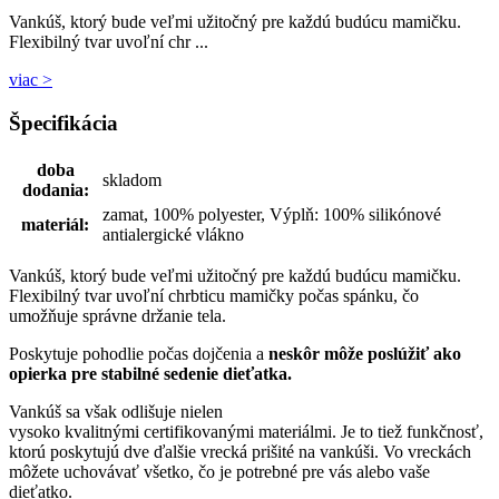
Vankúš, ktorý bude veľmi užitočný pre každú budúcu mamičku.
Flexibilný tvar uvoľní chr ...
viac >
Špecifikácia
doba
skladom
dodania:
zamat, 100% polyester, Výplň: 100% silikónové
materiál:
antialergické vlákno
Vankúš, ktorý bude veľmi užitočný pre každú budúcu mamičku.
Flexibilný tvar uvoľní chrbticu mamičky počas spánku, čo
umožňuje správne držanie tela.
Poskytuje pohodlie počas dojčenia a
neskôr môže poslúžiť ako
opierka pre stabilné sedenie dieťatka.
Vankúš sa však odlišuje nielen
vysoko kvalitnými certifikovanými materiálmi. Je to tiež funkčnosť,
ktorú poskytujú dve ďalšie vrecká prišité na vankúši. Vo vreckách
môžete uchovávať všetko, čo je potrebné pre vás alebo vaše
dieťatko.