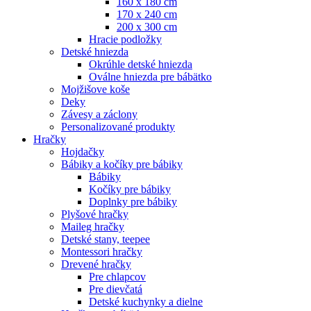
160 x 180 cm
170 x 240 cm
200 x 300 cm
Hracie podložky
Detské hniezda
Okrúhle detské hniezda
Oválne hniezda pre bábätko
Mojžišove koše
Deky
Závesy a záclony
Personalizované produkty
Hračky
Hojdačky
Bábiky a kočíky pre bábiky
Bábiky
Kočíky pre bábiky
Doplnky pre bábiky
Plyšové hračky
Maileg hračky
Detské stany, teepee
Montessori hračky
Drevené hračky
Pre chlapcov
Pre dievčatá
Detské kuchynky a dielne