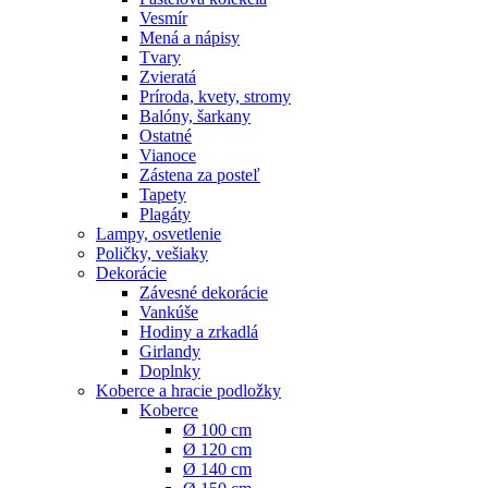
Vesmír
Mená a nápisy
Tvary
Zvieratá
Príroda, kvety, stromy
Balóny, šarkany
Ostatné
Vianoce
Zástena za posteľ
Tapety
Plagáty
Lampy, osvetlenie
Poličky, vešiaky
Dekorácie
Závesné dekorácie
Vankúše
Hodiny a zrkadlá
Girlandy
Doplnky
Koberce a hracie podložky
Koberce
Ø 100 cm
Ø 120 cm
Ø 140 cm