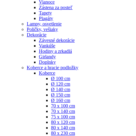
Vianoce
Zástena za posteľ
Tapety
Plagáty
Lampy, osvetlenie
Poličky, vešiaky
Dekorácie
Závesné dekorácie
Vankúše
Hodiny a zrkadlá
Girlandy
Doplnky
Koberce a hracie podložky
Koberce
Ø 100 cm
Ø 120 cm
Ø 140 cm
Ø 150 cm
Ø 160 cm
70 x 100 cm
70 x 140 cm
75 x 100 cm
80 x 120 cm
80 x 140 cm
80 x 230 cm