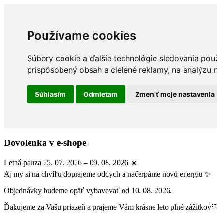
Používame cookies
Súbory cookie a ďalšie technológie sledovania pou
prispôsobený obsah a cielené reklamy, na analýzu n
Súhlasím
Odmietam
Zmeniť moje nastavenia
Dovolenka v e-shope
Letná pauza 25. 07. 2026 – 09. 08. 2026 ☀️
Aj my si na chvíľu doprajeme oddych a načerpáme novú energiu ✨
Objednávky budeme opäť vybavovať od 10. 08. 2026.
Ďakujeme za Vašu priazeň a prajeme Vám krásne leto plné zážitkov