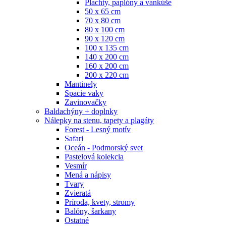
Plachty, paplóny a vankúše
50 x 65 cm
70 x 80 cm
80 x 100 cm
90 x 120 cm
100 x 135 cm
140 x 200 cm
160 x 200 cm
200 x 220 cm
Mantinely
Spacie vaky
Zavinovačky
Baldachýny + doplnky
Nálepky na stenu, tapety a plagáty
Forest - Lesný motív
Safari
Oceán - Podmorský svet
Pastelová kolekcia
Vesmír
Mená a nápisy
Tvary
Zvieratá
Príroda, kvety, stromy
Balóny, šarkany
Ostatné