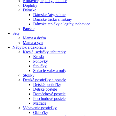
Nohavice, tepláky, pudláče
Doplnky
Dámske
Dámske šaty, sukne
Dámske tričká a mikiny
Dámske tepláky a legíny, nohavice
Pánske
Sety
Mama a dcéra
Mama a syn
Nábytok a dekorácie
Kreslá, sedačky, taburetky
Kreslá
Pohovky
Stoličky
Sedacie vaky a pufy
Stolíky
Detské postieľky a postele
Detské postieľky
Detské postele
Domčekové postele
Poschodové postele
Matrace
Vybavenie postieľky
Obliečky