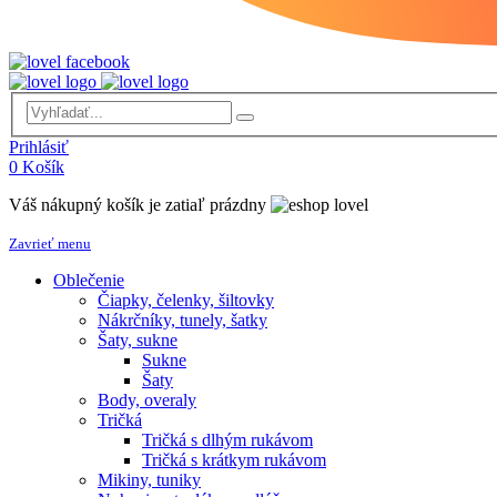
Prihlásiť
0
Košík
Váš nákupný košík je zatiaľ prázdny
Zavrieť menu
Oblečenie
Čiapky, čelenky, šiltovky
Nákrčníky, tunely, šatky
Šaty, sukne
Sukne
Šaty
Body, overaly
Tričká
Tričká s dlhým rukávom
Tričká s krátkym rukávom
Mikiny, tuniky