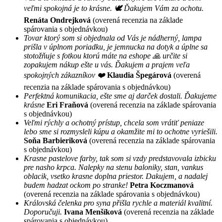
veľmi spokojná je to krásne. 🕊 Ďakujem Vám za ochotu.
Renáta Ondrejková
(overená recenzia na základe
spárovania s objednávkou)
Tovar ktorý som si objednala od Vás je nádherný, lampa
prišla v úplnom poriadku, je jemnucka na dotyk a úplne sa
stotožňuje s fotkou ktorú máte na eshope 🙏 určite si
zopakujem nákup ešte u vás. Ďakujem a prajem veľa
spokojných zákazníkov ❤️
Klaudia Špegárová
(overená
recenzia na základe spárovania s objednávkou)
Perfektná komunikacia, ešte sme aj darček dostali. Ďakujeme
krásne
Eri Fraňová
(overená recenzia na základe spárovania
s objednávkou)
Veľmi rýchly a ochotný prístup, chcela som vrátiť peniaze
lebo sme si rozmysleli kúpu a okamžite mi to ochotne vyriešili.
Soňa Barbieriková
(overená recenzia na základe spárovania
s objednávkou)
Krasne pastelove farby, tak som si vzdy predstavovala izbicku
pre nasho krpca. Nalepky na stenu baloniky, stan, vankus
oblacik, vsetko krasne doplna priestor. Dakujem, a nadalej
budem hadzat ockom po stranke!
Petra Koczmanová
(overená recenzia na základe spárovania s objednávkou)
Královská čelenka pro syna přišla rychle a materiál kvalitní.
Doporučuji.
Ivana Menšíková
(overená recenzia na základe
spárovania s objednávkou)