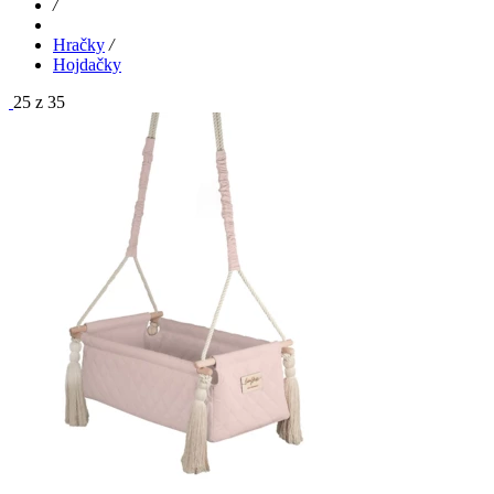
/
Hračky
/
Hojdačky
25 z 35