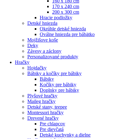
160 x 180 cm
170 x 240 cm
200 x 300 cm
Hracie podložky
Detské hniezda
Okrúhle detské hniezda
Oválne hniezda pre bábätko
Mojžišove koše
Deky
Závesy a záclony
Personalizované produkty
Hračky
Hojdačky
Bábiky a kočíky pre bábiky
Bábiky
Kočíky pre bábiky
Doplnky pre bábiky
Plyšové hračky
Maileg hračky
Detské stany, teepee
Montessori hračky
Drevené hračky
Pre chlapcov
Pre dievčatá
Detské kuchynky a dielne