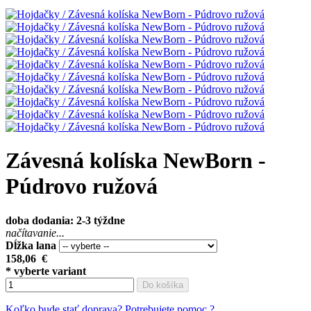
Závesná kolíska NewBorn -
Púdrovo ružová
doba dodania: 2-3 týždne
načítavanie...
Dĺžka lana
158,06
€
* vyberte variant
Do košíka
Koľko bude stať doprava?
Potrebujete pomoc ?