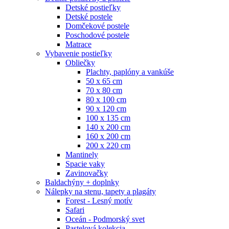
Detské postieľky
Detské postele
Domčekové postele
Poschodové postele
Matrace
Vybavenie postieľky
Obliečky
Plachty, paplóny a vankúše
50 x 65 cm
70 x 80 cm
80 x 100 cm
90 x 120 cm
100 x 135 cm
140 x 200 cm
160 x 200 cm
200 x 220 cm
Mantinely
Spacie vaky
Zavinovačky
Baldachýny + doplnky
Nálepky na stenu, tapety a plagáty
Forest - Lesný motív
Safari
Oceán - Podmorský svet
Pastelová kolekcia