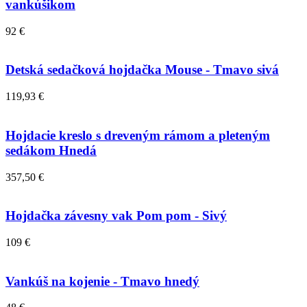
vankúšikom
92 €
Detská sedačková hojdačka Mouse - Tmavo sivá
119,93 €
Hojdacie kreslo s dreveným rámom a pleteným
sedákom Hnedá
357,50 €
Hojdačka závesny vak Pom pom - Sivý
109 €
Vankúš na kojenie - Tmavo hnedý