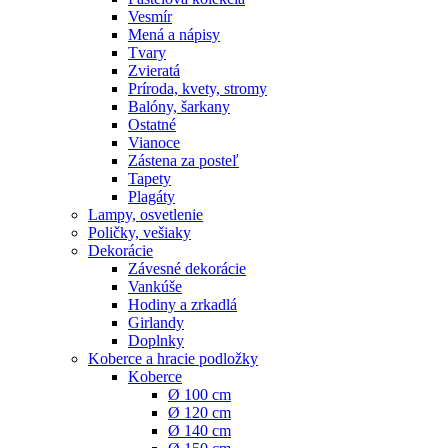
Vesmír
Mená a nápisy
Tvary
Zvieratá
Príroda, kvety, stromy
Balóny, šarkany
Ostatné
Vianoce
Zástena za posteľ
Tapety
Plagáty
Lampy, osvetlenie
Poličky, vešiaky
Dekorácie
Závesné dekorácie
Vankúše
Hodiny a zrkadlá
Girlandy
Doplnky
Koberce a hracie podložky
Koberce
Ø 100 cm
Ø 120 cm
Ø 140 cm