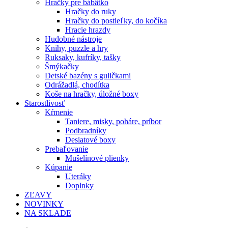
Hračky pre bábätko
Hračky do ruky
Hračky do postieľky, do kočíka
Hracie hrazdy
Hudobné nástroje
Knihy, puzzle a hry
Ruksaky, kufríky, tašky
Šmýkačky
Detské bazény s guličkami
Odrážadlá, chodítka
Koše na hračky, úložné boxy
Starostlivosť
Kŕmenie
Taniere, misky, poháre, príbor
Podbradníky
Desiatové boxy
Prebaľovanie
Mušelínové plienky
Kúpanie
Uteráky
Doplnky
ZĽAVY
NOVINKY
NA SKLADE