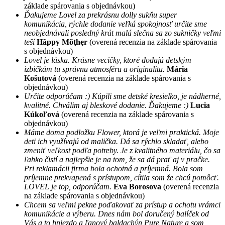
základe spárovania s objednávkou)
Ďakujeme Lovel za prekrásnu dolly sukňu super
komunikácia, rýchle dodanie veľká spokojnosť určite sme
neobjednávali posledný krát malá slečna sa zo sukničky veľmi
teší
Hãppy Mõţhęr
(overená recenzia na základe spárovania
s objednávkou)
Lovel je láska. Krásne vecičky, ktoré dodajú detským
izbičkám tu správnu atmosféru a originalitu.
Mária
Košutová
(overená recenzia na základe spárovania s
objednávkou)
Určite odporúčam :) Kúpili sme detské kresielko, je nádherné,
kvalitné. Chválim aj bleskové dodanie. Ďakujeme :)
Lucia
Kúkoľová
(overená recenzia na základe spárovania s
objednávkou)
Máme doma podložku Flower, ktorá je veľmi praktická. Moje
deti ich využívajú od malička. Dá sa rýchlo skladať, alebo
zmeniť veľkost podľa potreby. Je z kvalitného materiálu, čo sa
ľahko čistí a najlepšie je na tom, že sa dá prať aj v pračke.
Pri reklamácii firma bola ochotná a príjemná. Bola som
príjemne prekvapená s prístupom, cítila som že chcú pomôcť.
LOVEL je top, odporúčam.
Eva Borosova
(overená recenzia
na základe spárovania s objednávkou)
Chcem sa veľmi pekne poďakovať za prístup a ochotu vrámci
komunikácie a výberu. Dnes nám bol doručený balíček od
Vás a to hniezdo a ľanový baldachýn Pure Nature a som