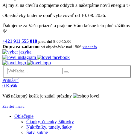
Aj my si na chvíľu doprajeme oddych a načerpáme novú energiu ✨
Objednávky budeme opäť vybavovať od 10. 08. 2026.
Ďakujeme za Vašu priazeň a prajeme Vám krásne leto plné zážitkov
💛
+421 911 555 818
prac. dni 8:00-15:00
Doprava zadarmo
pri objednávke nad 150€
viac info
Prihlásiť
0
Košík
Váš nákupný košík je zatiaľ prázdny
Zavrieť menu
Oblečenie
Čiapky, čelenky, šiltovky
Nákrčníky, tunely, šatky
Šaty, sukne