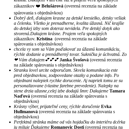
zákaznikov ❤️
Belušárová
(overená recenzia na základe
spárovania s objednávkou)
Dobrý deň, ďakujem krasne za detské kresielko, detsky vešiak
a čelenku. Všetko je prenadherne, kvalita úžasná. Nič krajšie
do detskej izby som doteraz nevidela. Pre detský dotyk ako
stvorená.Dakujem krásne. Prajem veľa spokojných
zákazníkov.
Kristína
(overená recenzia na základe
spárovania s objednávkou)
chcela vy som sa Vám poďakovať za úžasnú komunikáciu,
rýchle dodanie a prenádherný tovar. Suknička je úchvatná. Zo
❤ Vám ďakujem💕💕💕
Janka Švošová
(overená recenzia
na základe spárovania s objednávkou)
Stranku lovel urcite odporučam. Skvela komunikacia este
pred objednavkou, zodpovedane otazky a podane info. Po
objednani nalepiek rychke dorucenie. Aj napriek tomu ze su
personalizovane (vlastne farebne prevedenie). Nalepky na
stene drzia užasne,celej izbe dodajú šmrc Dakujeme
Tamara
Naďová
(overená recenzia na základe spárovania s
objednávkou)
Krásny výber, prijateľné ceny, rýchle doručenie
Evka
Hullmanová
(overená recenzia na základe spárovania s
objednávkou)
Perfektná stránka máme od vás hojdačku do interiéru dcérka
ju miluje Ďakujeme
Romanovic Dosti
(overená recenzia na