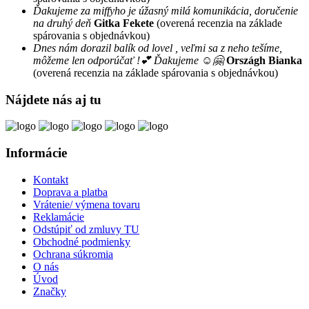
Ďakujeme za miffyho je úžasný milá komunikácia, doručenie
na druhý deň
Gitka Fekete
(overená recenzia na základe
spárovania s objednávkou)
Dnes nám dorazil balík od lovel , veľmi sa z neho tešíme,
môžeme len odporúčať !💕 Ďakujeme ☺️🤗
Országh Bianka
(overená recenzia na základe spárovania s objednávkou)
Nájdete nás aj tu
Informácie
Kontakt
Doprava a platba
Vrátenie/ výmena tovaru
Reklamácie
Odstúpiť od zmluvy TU
Obchodné podmienky
Ochrana súkromia
O nás
Úvod
Značky