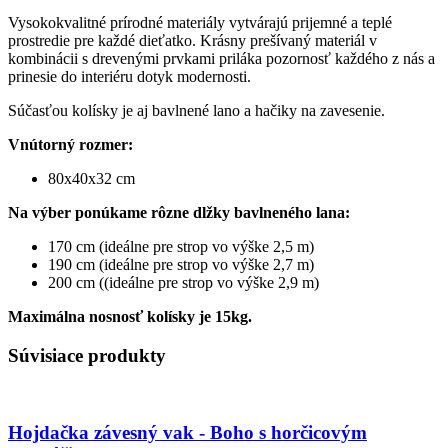
Vysokokvalitné prírodné materiály vytvárajú prijemné a teplé
prostredie pre každé dieťatko. Krásny prešívaný materiál v
kombinácii s drevenými prvkami priláka pozornosť každého z nás a
prinesie do interiéru dotyk modernosti.
Súčasťou kolísky je aj bavlnené lano a hačiky na zavesenie.
Vnútorný rozmer:
80x40x32 cm
Na výber ponúkame rôzne dlžky bavlneného lana:
170 cm (ideálne pre strop vo výške 2,5 m)
190 cm (ideálne pre strop vo výške 2,7 m)
200 cm ((ideálne pre strop vo výške 2,9 m)
Maximálna nosnosť kolísky je 15kg.
Súvisiace produkty
Hojdačka závesný vak - Boho s horčicovým