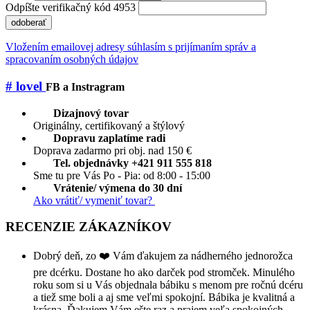
Odpíšte verifikačný kód 4953
odoberať
Vložením emailovej adresy súhlasím s prijímaním správ a
spracovaním osobných údajov
# lovel
FB a Instragram
Dizajnový tovar
Originálny, certifikovaný a štýlový
Dopravu zaplatíme radi
Doprava zadarmo pri obj. nad 150 €
Tel. objednávky +421 911 555 818
Sme tu pre Vás Po - Pia: od 8:00 - 15:00
Vrátenie/ výmena do 30 dní
Ako vrátiť/ vymeniť tovar?
RECENZIE ZÁKAZNÍKOV
Dobrý deň, zo ❤️ Vám ďakujem za nádherného jednorožca
pre dcérku. Dostane ho ako darček pod stromček. Minulého
roku som si u Vás objednala bábiku s menom pre ročnú dcéru
a tiež sme boli a aj sme veľmi spokojní. Bábika je kvalitná a
krásna. Ďakujem Vám ešte raz a prajem veľa spokojných