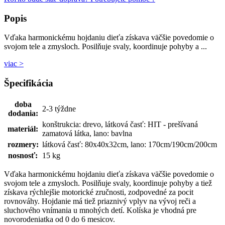
Popis
Vďaka harmonickému hojdaniu dieťa získava väčšie povedomie o
svojom tele a zmysloch. Posilňuje svaly, koordinuje pohyby a ...
viac >
Špecifikácia
doba
2-3 týždne
dodania:
konštrukcia: drevo, látková časť: HIT - prešívaná
materiál:
zamatová látka, lano: bavlna
rozmery:
látková časť: 80x40x32cm, lano: 170cm/190cm/200cm
nosnosť:
15 kg
Vďaka harmonickému hojdaniu dieťa získava väčšie povedomie o
svojom tele a zmysloch. Posilňuje svaly, koordinuje pohyby a tiež
získava rýchlejšie motorické zručnosti, zodpovedné za pocit
rovnováhy. Hojdanie má tiež priaznivý vplyv na vývoj reči a
sluchového vnímania u mnohých detí. Kolíska je vhodná pre
novorodeniatka od 0 do 6 mesicov.