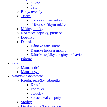
Sukne
Šaty
Body, overaly
Tričká
Tričká s dlhým rukávom
Tričká s krátkym rukávom
Mikiny, tuniky
Nohavice, tepláky, pudláče
Doplnky
Dámske
Dámske šaty, sukne
Dámske tričká a mikiny
Dámske tepláky a legíny, nohavice
Pánske
Sety
Mama a dcéra
Mama a syn
Nábytok a dekorácie
Kreslá, sedačky, taburetky
Kreslá
Pohovky
Stoličky
Sedacie vaky a pufy
Stolíky
Detské postieľky a postele