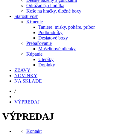
Detské bazény s guličkami
Odrážadlá, chodítka
Koše na hračky, úložné boxy
Starostlivosť
Kŕmenie
Taniere, misky, poháre, príbor
Podbradníky
Desiatové boxy
Prebaľovanie
Mušelínové plienky
Kúpanie
Uteráky
Doplnky
ZĽAVY
NOVINKY
NA SKLADE
/
VÝPREDAJ
VÝPREDAJ
Kontakt