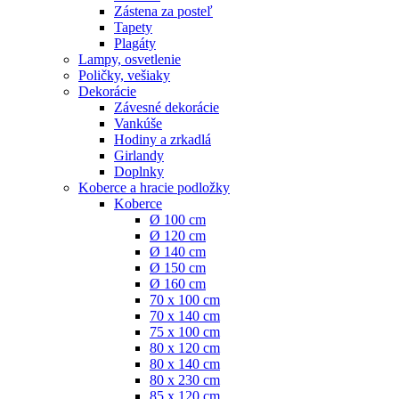
Zástena za posteľ
Tapety
Plagáty
Lampy, osvetlenie
Poličky, vešiaky
Dekorácie
Závesné dekorácie
Vankúše
Hodiny a zrkadlá
Girlandy
Doplnky
Koberce a hracie podložky
Koberce
Ø 100 cm
Ø 120 cm
Ø 140 cm
Ø 150 cm
Ø 160 cm
70 x 100 cm
70 x 140 cm
75 x 100 cm
80 x 120 cm
80 x 140 cm
80 x 230 cm
85 x 120 cm