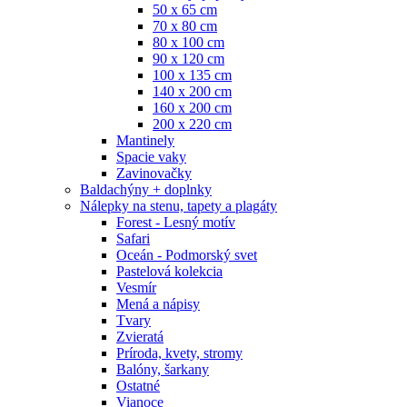
50 x 65 cm
70 x 80 cm
80 x 100 cm
90 x 120 cm
100 x 135 cm
140 x 200 cm
160 x 200 cm
200 x 220 cm
Mantinely
Spacie vaky
Zavinovačky
Baldachýny + doplnky
Nálepky na stenu, tapety a plagáty
Forest - Lesný motív
Safari
Oceán - Podmorský svet
Pastelová kolekcia
Vesmír
Mená a nápisy
Tvary
Zvieratá
Príroda, kvety, stromy
Balóny, šarkany
Ostatné
Vianoce