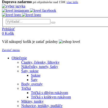
Doprava zadarmo
pri objednávke nad 150€
viac info
Prihlásiť
0
Košík
Váš nákupný košík je zatiaľ prázdny
Zavrieť menu
Oblečenie
Čiapky, čelenky, šiltovky
Nákrčníky, tunely, šatky
Šaty, sukne
Sukne
Šaty
Body, overaly
Tričká
Tričká s dlhým rukávom
Tričká s krátkym rukávom
Mikiny, tuniky
Nohavice, tepláky, pudláče