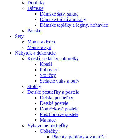
Doplnky
Dámske
Dámske šaty, sukne
Dámske tričká a mikiny
Dámske tepláky a legíny, nohavice
Pánske
Sety
Mama a dcéra
Mama a syn
Nábytok a dekorácie
Kreslá, sedačky, taburetky
Kreslá
Pohovky
Stoličky
Sedacie vaky a pufy
Stolíky
Detské postieľky a postele
Detské postieľky
Detské postele
Domčekové postele
Poschodové postele
Matrace
Vybavenie postieľky
Obliečky
Plachty, paplóny a vankúše