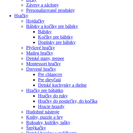
Závesy a záclony
Personalizované produkty
Hračky
Hojdačky
Bábiky a kočíky pre bábiky
Bábiky
Kočíky pre bábiky
Doplnky pre bábiky
Plyšové hračky
Maileg hračky
Detské stany, teepee
Montessori hračky
Drevené hračky
Pre chlapcov
Pre dievčatá
Detské kuchynky a dielne
Hračky pre bábätko
Hračky do ruky
Hračky do postieľky, do kočíka
Hracie hrazdy
Hudobné nástroje
Knihy, puzzle a hry
Ruksaky, kufríky, tašky
Šmýkačky