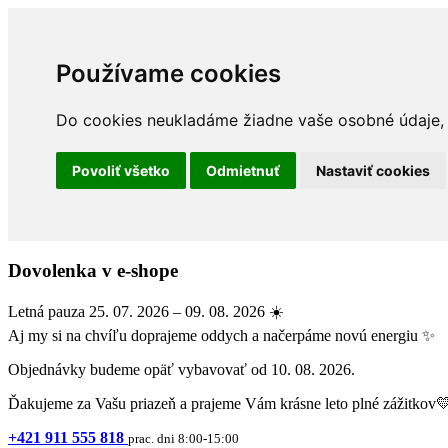
Používame cookies
Do cookies neukladáme žiadne vaše osobné údaje, a
Povoliť všetko
Odmietnuť
Nastaviť cookies
Dovolenka v e-shope
Letná pauza 25. 07. 2026 – 09. 08. 2026 ☀️
Aj my si na chvíľu doprajeme oddych a načerpáme novú energiu ✨
Objednávky budeme opäť vybavovať od 10. 08. 2026.
Ďakujeme za Vašu priazeň a prajeme Vám krásne leto plné zážitkov
+421 911 555 818
prac. dni 8:00-15:00