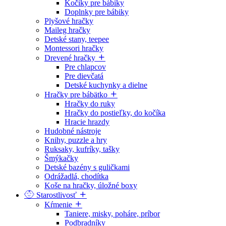
Kočíky pre bábiky
Doplnky pre bábiky
Plyšové hračky
Maileg hračky
Detské stany, teepee
Montessori hračky
Drevené hračky
Pre chlapcov
Pre dievčatá
Detské kuchynky a dielne
Hračky pre bábätko
Hračky do ruky
Hračky do postieľky, do kočíka
Hracie hrazdy
Hudobné nástroje
Knihy, puzzle a hry
Ruksaky, kufríky, tašky
Šmýkačky
Detské bazény s guličkami
Odrážadlá, chodítka
Koše na hračky, úložné boxy
Starostlivosť
Kŕmenie
Taniere, misky, poháre, príbor
Podbradníky