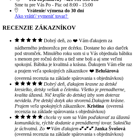
Sme tu pre Vás Po - Pia: od 8:00 - 15:00
Vrátenie/ výmena do 30 dní
Ako vrátiť/ vymeniť tovar?
RECENZIE ZÁKAZNÍKOV
Dobrý deň, zo ❤️ Vám ďakujem za
nádherného jednorožca pre dcérku. Dostane ho ako darček
pod stromček. Minulého roku som si u Vás objednala bábiku
s menom pre ročnú dcéru a tiež sme boli a aj sme veľmi
spokojní. Bábika je kvalitná a krásna. Ďakujem Vám ešte raz
a prajem veľa spokojných zákaznikov ❤️
Belušárová
(overená recenzia na základe spárovania s objednávkou)
Dobrý deň, ďakujem krasne za detské
kresielko, detsky vešiak a čelenku. Všetko je prenadherne,
kvalita úžasná. Nič krajšie do detskej izby som doteraz
nevidela. Pre detský dotyk ako stvorená.Dakujem krásne.
Prajem veľa spokojných
zákazníkov.
Kristína
(overená
recenzia na základe spárovania s objednávkou)
chcela vy som sa Vám poďakovať za úžasnú
komunikáciu, rýchle dodanie a prenádherný tovar. Suknička
je úchvatná. Zo ❤ Vám ďakujem💕💕💕
Janka Švošová
(overená recenzia na základe spárovania s objednávkou)