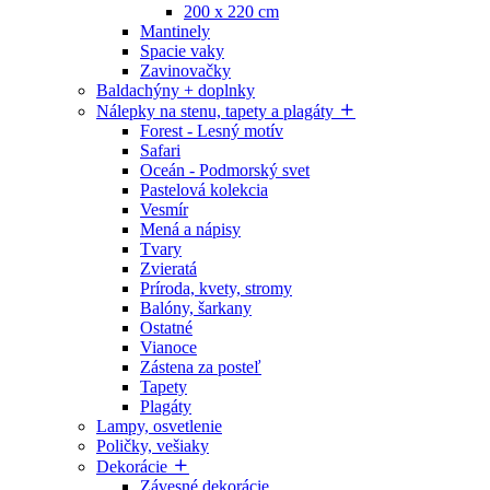
200 x 220 cm
Mantinely
Spacie vaky
Zavinovačky
Baldachýny + doplnky
Nálepky na stenu, tapety a plagáty
Forest - Lesný motív
Safari
Oceán - Podmorský svet
Pastelová kolekcia
Vesmír
Mená a nápisy
Tvary
Zvieratá
Príroda, kvety, stromy
Balóny, šarkany
Ostatné
Vianoce
Zástena za posteľ
Tapety
Plagáty
Lampy, osvetlenie
Poličky, vešiaky
Dekorácie
Závesné dekorácie