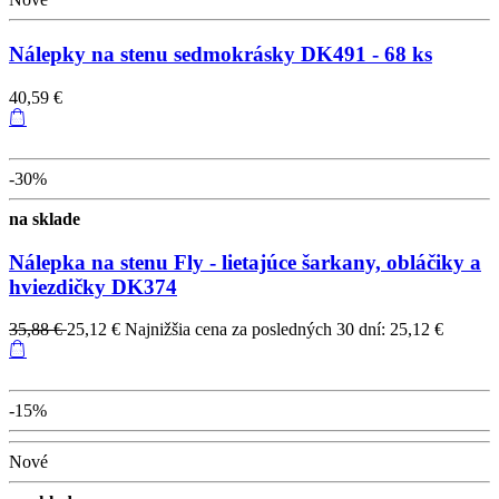
Nálepky na stenu sedmokrásky DK491 - 68 ks
40,59 €
-30%
na sklade
Nálepka na stenu Fly - lietajúce šarkany, obláčiky a
hviezdičky DK374
35,88 €
25,12 €
Najnižšia cena za posledných 30 dní: 25,12 €
-15%
Nové