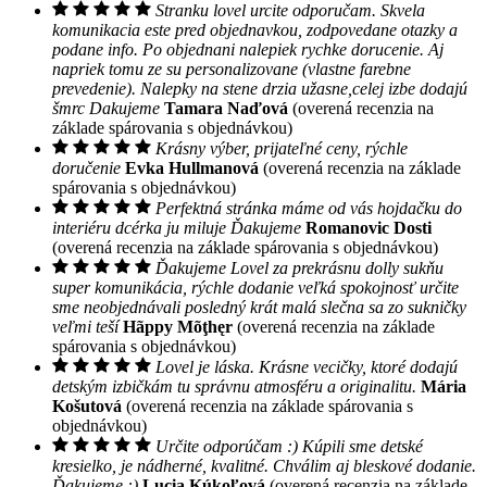
Stranku lovel urcite odporučam. Skvela
komunikacia este pred objednavkou, zodpovedane otazky a
podane info. Po objednani nalepiek rychke dorucenie. Aj
napriek tomu ze su personalizovane (vlastne farebne
prevedenie). Nalepky na stene drzia užasne,celej izbe dodajú
šmrc Dakujeme
Tamara Naďová
(overená recenzia na
základe spárovania s objednávkou)
Krásny výber, prijateľné ceny, rýchle
doručenie
Evka Hullmanová
(overená recenzia na základe
spárovania s objednávkou)
Perfektná stránka máme od vás hojdačku do
interiéru dcérka ju miluje Ďakujeme
Romanovic Dosti
(overená recenzia na základe spárovania s objednávkou)
Ďakujeme Lovel za prekrásnu dolly sukňu
super komunikácia, rýchle dodanie veľká spokojnosť určite
sme neobjednávali posledný krát malá slečna sa zo sukničky
veľmi teší
Hãppy Mõţhęr
(overená recenzia na základe
spárovania s objednávkou)
Lovel je láska. Krásne vecičky, ktoré dodajú
detským izbičkám tu správnu atmosféru a originalitu.
Mária
Košutová
(overená recenzia na základe spárovania s
objednávkou)
Určite odporúčam :) Kúpili sme detské
kresielko, je nádherné, kvalitné. Chválim aj bleskové dodanie.
Ďakujeme :)
Lucia Kúkoľová
(overená recenzia na základe