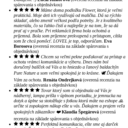
spárovania s objednávkou)
Máme doma podložku Flower, ktorá je veľmi
praktická. Moje deti ich využívajú od malička. Dá sa rýchlo
skladať, alebo zmeniť veľkost podľa potreby. Je z kvalitného
materiálu, čo sa ľahko čistí a najlepšie je na tom, že sa dá
prať aj v pračke. Pri reklamácii firma bola ochotná a
príjemná. Bola som príjemne prekvapená s prístupom, cítila
som že chcú pomôcť. LOVEL je top, odporúčam.
Eva
Borosova
(overená recenzia na základe spárovania s
objednávkou)
Chcem sa veľmi pekne poďakovať za prístup a
ochotu vrámci komunikácie a výberu. Dnes nám bol
doručený balíček od Vás a to hniezdo a ľanový baldachýn
Pure Nature a som veľmi spokojná je to krásne. 🕊 Ďakujem
Vám za ochotu.
Renáta Ondrejková
(overená recenzia na
základe spárovania s objednávkou)
Tovar ktorý som si objednala od Vás je
nádherný, lampa prišla v úplnom poriadku, je jemnucka na
dotyk a úplne sa stotožňuje s fotkou ktorú máte na eshope 🙏
určite si zopakujem nákup ešte u vás. Ďakujem a prajem veľa
spokojných zákazníkov ❤️
Klaudia Špegárová
(overená
recenzia na základe spárovania s objednávkou)
Perfektná komunikacia, ešte sme aj darček