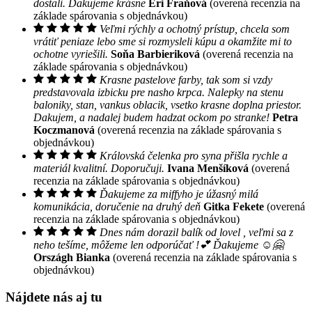
dostali. Ďakujeme krásne
Eri Fraňová
(overená recenzia na
základe spárovania s objednávkou)
Veľmi rýchly a ochotný prístup, chcela som
vrátiť peniaze lebo sme si rozmysleli kúpu a okamžite mi to
ochotne vyriešili.
Soňa Barbieriková
(overená recenzia na
základe spárovania s objednávkou)
Krasne pastelove farby, tak som si vzdy
predstavovala izbicku pre nasho krpca. Nalepky na stenu
baloniky, stan, vankus oblacik, vsetko krasne doplna priestor.
Dakujem, a nadalej budem hadzat ockom po stranke!
Petra
Koczmanová
(overená recenzia na základe spárovania s
objednávkou)
Královská čelenka pro syna přišla rychle a
materiál kvalitní. Doporučuji.
Ivana Menšíková
(overená
recenzia na základe spárovania s objednávkou)
Ďakujeme za miffyho je úžasný milá
komunikácia, doručenie na druhý deň
Gitka Fekete
(overená
recenzia na základe spárovania s objednávkou)
Dnes nám dorazil balík od lovel , veľmi sa z
neho tešíme, môžeme len odporúčať !💕 Ďakujeme ☺️🤗
Országh Bianka
(overená recenzia na základe spárovania s
objednávkou)
Nájdete nás aj tu