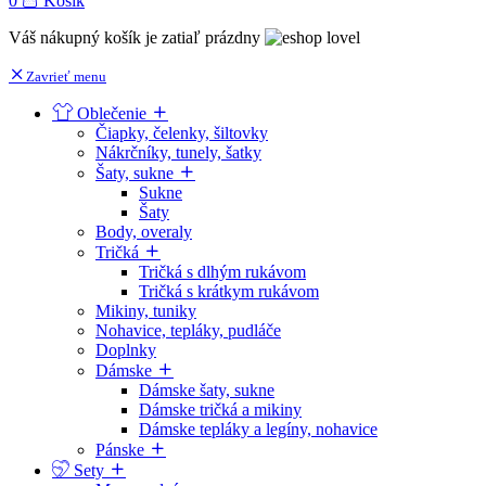
0
Košík
Váš nákupný košík je zatiaľ prázdny
Zavrieť menu
Oblečenie
Čiapky, čelenky, šiltovky
Nákrčníky, tunely, šatky
Šaty, sukne
Sukne
Šaty
Body, overaly
Tričká
Tričká s dlhým rukávom
Tričká s krátkym rukávom
Mikiny, tuniky
Nohavice, tepláky, pudláče
Doplnky
Dámske
Dámske šaty, sukne
Dámske tričká a mikiny
Dámske tepláky a legíny, nohavice
Pánske
Sety