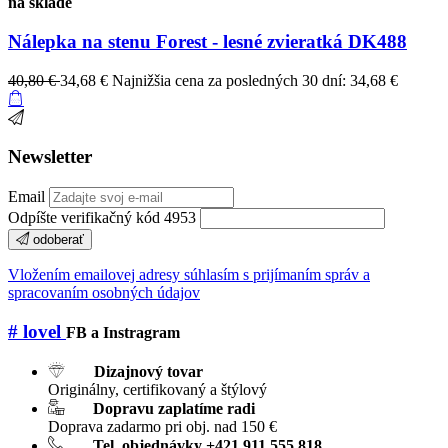
na sklade
Nálepka na stenu Forest - lesné zvieratká DK488
40,80 €
34,68 €
Najnižšia cena za posledných 30 dní: 34,68 €
Newsletter
Email
Odpíšte verifikačný kód 4953
odoberať
Vložením emailovej adresy súhlasím s prijímaním správ a
spracovaním osobných údajov
# lovel
FB a Instragram
Dizajnový tovar
Originálny, certifikovaný a štýlový
Dopravu zaplatíme radi
Doprava zadarmo pri obj. nad 150 €
Tel. objednávky +421 911 555 818