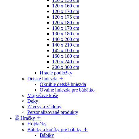
120 x 130 cm
120 x 160 cm
120 x 170 cm
120 x 175 cm
120 x 180 cm
130 x 170 cm
130 x 180 cm
140 x 200 cm
140 x 210 cm
145 x 160 cm
160 x 180 cm
170 x 240 cm
200 x 300 cm
Hracie podložky
Detské hniezda
Okrúhle detské hniezda
Oválne hniezda pre bábätko
Mojžišove koše
Deky
Závesy a záclony
Personalizované produkty
Hračky
Hojdačky
Bábiky a kočíky pre bábiky
Bábiky