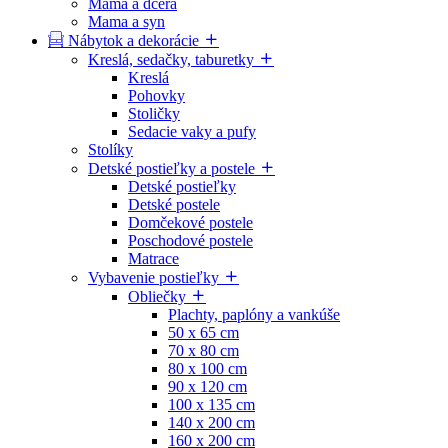
Mama a dcéra
Mama a syn
Nábytok a dekorácie
Kreslá, sedačky, taburetky
Kreslá
Pohovky
Stoličky
Sedacie vaky a pufy
Stolíky
Detské postieľky a postele
Detské postieľky
Detské postele
Domčekové postele
Poschodové postele
Matrace
Vybavenie postieľky
Obliečky
Plachty, paplóny a vankúše
50 x 65 cm
70 x 80 cm
80 x 100 cm
90 x 120 cm
100 x 135 cm
140 x 200 cm
160 x 200 cm