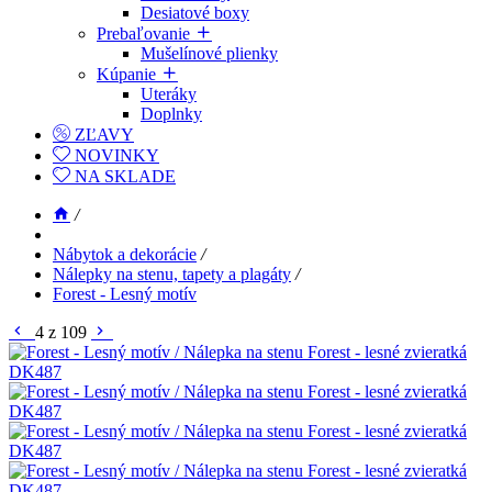
Desiatové boxy
Prebaľovanie
Mušelínové plienky
Kúpanie
Uteráky
Doplnky
ZĽAVY
NOVINKY
NA SKLADE
/
Nábytok a dekorácie
/
Nálepky na stenu, tapety a plagáty
/
Forest - Lesný motív
4 z 109