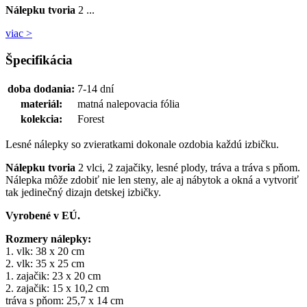
Nálepku tvoria
2 ...
viac >
Špecifikácia
doba dodania:
7-14 dní
materiál:
matná nalepovacia fólia
kolekcia:
Forest
Lesné nálepky so zvieratkami dokonale ozdobia každú izbičku.
Nálepku tvoria
2 vlci, 2 zajačiky, lesné plody, tráva a tráva s pňom.
Nálepka môže zdobiť nie len steny, ale aj nábytok a okná a vytvoriť
tak jedinečný dizajn detskej izbičky.
Vyrobené v EÚ.
Rozmery nálepky:
1. vlk: 38 x 20 cm
2. vlk: 35 x 25 cm
1. zajačik: 23 x 20 cm
2. zajačik: 15 x 10,2 cm
tráva s pňom: 25,7 x 14 cm