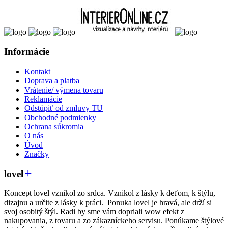
Informácie
Kontakt
Doprava a platba
Vrátenie/ výmena tovaru
Reklamácie
Odstúpiť od zmluvy TU
Obchodné podmienky
Ochrana súkromia
O nás
Úvod
Značky
lovel
Koncept lovel vznikol zo srdca. Vznikol z lásky k deťom, k štýlu,
dizajnu a určite z lásky k práci. Ponuka lovel je hravá, ale drží si
svoj osobitý štýl. Radi by sme vám dopriali wow efekt z
nakupovania, z tovaru a zo zákazníckeho servisu. Ponúkame štýlové