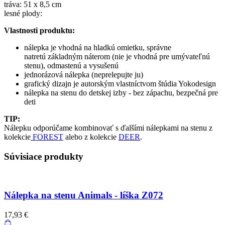
tráva: 51 x 8,5 cm
lesné plody:
Vlastnosti produktu:
nálepka je vhodná na hladkú omietku, správne
natretú základným náterom (nie je vhodná pre umývateľnú
stenu), odmastenú a vysušenú
jednorázová nálepka (neprelepujte ju)
grafický dizajn je autorským vlastníctvom štúdia Yokodesign
nálepka na stenu do detskej izby - bez zápachu, bezpečná pre
deti
TIP:
Nálepku odporúčame kombinovať s ďalšími nálepkami na stenu z
kolekcie
FOREST
alebo z kolekcie
DEER
.
Súvisiace produkty
Nálepka na stenu Animals - líška Z072
17,93 €