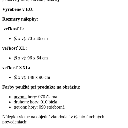
Vyrobené v EÚ.
Rozmery nálepky:
veľkosť L:
(š x v): 70 x 46 cm
veľkosť XL:
(š x v): 96 x 64 cm
veľkosť XXL:
(š x v): 148 x 96 cm
Farby použité pri produkte na obrázku:
prvom:
hory: 070 čierna
druhom:
hory: 010 biela
treťom:
hory: 090 strieborná
Nálepku vieme na objednávku dodať v týchto farebných
prevedeniach: