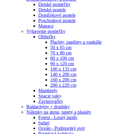
Detské postieľky
Detské postele
Domčekové postele
Poschodové postele
Matrace
Vybavenie postieľky
Obliečky
Plachty, paplóny a vankúše
50 x 65 cm
70 x 80 cm
80 x 100 cm
90 x 120 cm
100 x 135 cm
140 x 200 cm
160 x 200 cm
200 x 220 cm
Mantinely
Spacie vaky
Zavinovačky
Baldachýny + doplnky
Nálepky na stenu, tapety a plagáty
Forest - Lesný motív
Safari
Oceán - Podmorský svet
Pastelová kolekcia