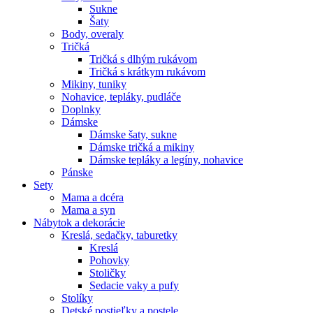
Sukne
Šaty
Body, overaly
Tričká
Tričká s dlhým rukávom
Tričká s krátkym rukávom
Mikiny, tuniky
Nohavice, tepláky, pudláče
Doplnky
Dámske
Dámske šaty, sukne
Dámske tričká a mikiny
Dámske tepláky a legíny, nohavice
Pánske
Sety
Mama a dcéra
Mama a syn
Nábytok a dekorácie
Kreslá, sedačky, taburetky
Kreslá
Pohovky
Stoličky
Sedacie vaky a pufy
Stolíky
Detské postieľky a postele