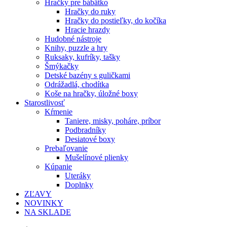
Hračky pre bábätko
Hračky do ruky
Hračky do postieľky, do kočíka
Hracie hrazdy
Hudobné nástroje
Knihy, puzzle a hry
Ruksaky, kufríky, tašky
Šmýkačky
Detské bazény s guličkami
Odrážadlá, chodítka
Koše na hračky, úložné boxy
Starostlivosť
Kŕmenie
Taniere, misky, poháre, príbor
Podbradníky
Desiatové boxy
Prebaľovanie
Mušelínové plienky
Kúpanie
Uteráky
Doplnky
ZĽAVY
NOVINKY
NA SKLADE