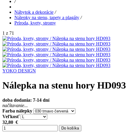
/
Nábytok a dekorácie
/
Nálepky na stenu, tapety a plagáty
/
Príroda, kvety, stromy
1 z 71
YOKO DESIGN
Nálepka na stenu hory HD093
doba dodania: 7-14 dní
načítavanie...
Farba nálepky
Veľkosť
32,80
€
Do košíka