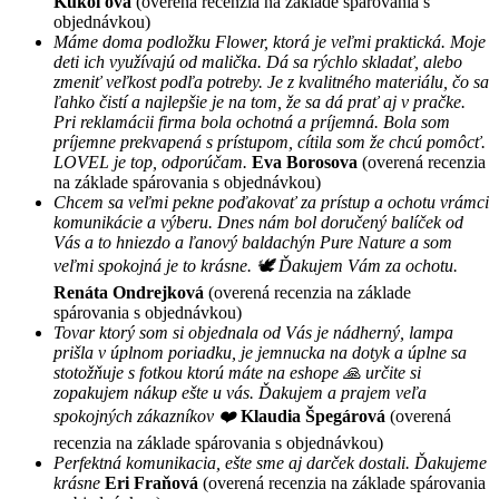
Kúkoľová
(overená recenzia na základe spárovania s
objednávkou)
Máme doma podložku Flower, ktorá je veľmi praktická. Moje
deti ich využívajú od malička. Dá sa rýchlo skladať, alebo
zmeniť veľkost podľa potreby. Je z kvalitného materiálu, čo sa
ľahko čistí a najlepšie je na tom, že sa dá prať aj v pračke.
Pri reklamácii firma bola ochotná a príjemná. Bola som
príjemne prekvapená s prístupom, cítila som že chcú pomôcť.
LOVEL je top, odporúčam.
Eva Borosova
(overená recenzia
na základe spárovania s objednávkou)
Chcem sa veľmi pekne poďakovať za prístup a ochotu vrámci
komunikácie a výberu. Dnes nám bol doručený balíček od
Vás a to hniezdo a ľanový baldachýn Pure Nature a som
veľmi spokojná je to krásne. 🕊 Ďakujem Vám za ochotu.
Renáta Ondrejková
(overená recenzia na základe
spárovania s objednávkou)
Tovar ktorý som si objednala od Vás je nádherný, lampa
prišla v úplnom poriadku, je jemnucka na dotyk a úplne sa
stotožňuje s fotkou ktorú máte na eshope 🙏 určite si
zopakujem nákup ešte u vás. Ďakujem a prajem veľa
spokojných zákazníkov ❤️
Klaudia Špegárová
(overená
recenzia na základe spárovania s objednávkou)
Perfektná komunikacia, ešte sme aj darček dostali. Ďakujeme
krásne
Eri Fraňová
(overená recenzia na základe spárovania