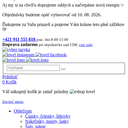
Aj my si na chvíľu doprajeme oddych a načerpáme novú energiu ✨
Objednávky budeme opäť vybavovať od 10. 08. 2026.
Ďakujeme za Vašu priazeň a prajeme Vám krásne leto plné zážitkov
💛
+421 911 555 818
prac. dni 8:00-15:00
Doprava zadarmo
pri objednávke nad 150€
viac info
Prihlásiť
0
Košík
Váš nákupný košík je zatiaľ prázdny
Zavrieť menu
Oblečenie
Čiapky, čelenky, šiltovky
Nákrčníky, tunely, šatky
Šaty, sukne