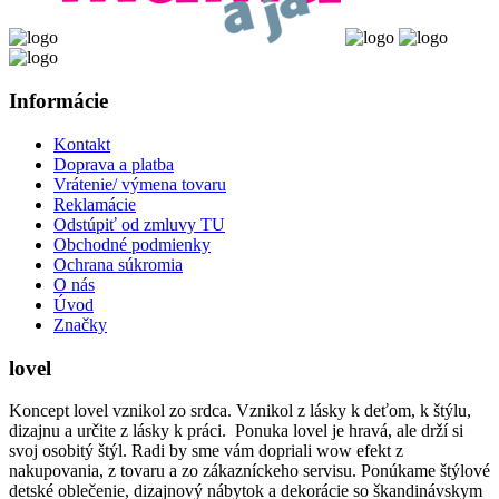
Informácie
Kontakt
Doprava a platba
Vrátenie/ výmena tovaru
Reklamácie
Odstúpiť od zmluvy TU
Obchodné podmienky
Ochrana súkromia
O nás
Úvod
Značky
lovel
Koncept lovel vznikol zo srdca. Vznikol z lásky k deťom, k štýlu,
dizajnu a určite z lásky k práci. Ponuka lovel je hravá, ale drží si
svoj osobitý štýl. Radi by sme vám dopriali wow efekt z
nakupovania, z tovaru a zo zákazníckeho servisu. Ponúkame štýlové
detské oblečenie, dizajnový nábytok a dekorácie so škandinávskym