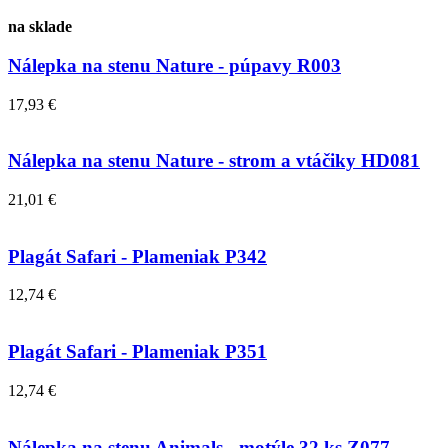
na sklade
Nálepka na stenu Nature - púpavy R003
17,93 €
Nálepka na stenu Nature - strom a vtáčiky HD081
21,01 €
Plagát Safari - Plameniak P342
12,74 €
Plagát Safari - Plameniak P351
12,74 €
Nálepka na stenu Animals - motýle 32 ks Z077