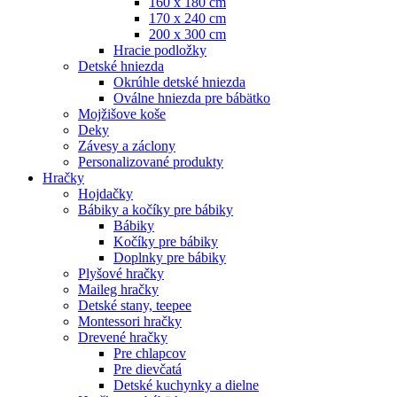
160 x 180 cm
170 x 240 cm
200 x 300 cm
Hracie podložky
Detské hniezda
Okrúhle detské hniezda
Oválne hniezda pre bábätko
Mojžišove koše
Deky
Závesy a záclony
Personalizované produkty
Hračky
Hojdačky
Bábiky a kočíky pre bábiky
Bábiky
Kočíky pre bábiky
Doplnky pre bábiky
Plyšové hračky
Maileg hračky
Detské stany, teepee
Montessori hračky
Drevené hračky
Pre chlapcov
Pre dievčatá
Detské kuchynky a dielne