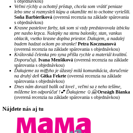
s objednávkou)
Veľmi rýchly a ochotný prístup, chcela som vrátiť peniaze
lebo sme si rozmysleli kúpu a okamžite mi to ochotne vyriešili.
Soňa Barbieriková
(overená recenzia na základe spárovania
s objednávkou)
Krasne pastelove farby, tak som si vzdy predstavovala izbicku
pre nasho krpca. Nalepky na stenu baloniky, stan, vankus
oblacik, vsetko krasne doplna priestor. Dakujem, a nadalej
budem hadzat ockom po stranke!
Petra Koczmanová
(overená recenzia na základe spárovania s objednávkou)
Královská čelenka pro syna přišla rychle a materiál kvalitní.
Doporučuji.
Ivana Menšíková
(overená recenzia na základe
spárovania s objednávkou)
Ďakujeme za miffyho je úžasný milá komunikácia, doručenie
na druhý deň
Gitka Fekete
(overená recenzia na základe
spárovania s objednávkou)
Dnes nám dorazil balík od lovel , veľmi sa z neho tešíme,
môžeme len odporúčať !💕 Ďakujeme ☺️🤗
Országh Bianka
(overená recenzia na základe spárovania s objednávkou)
Nájdete nás aj tu