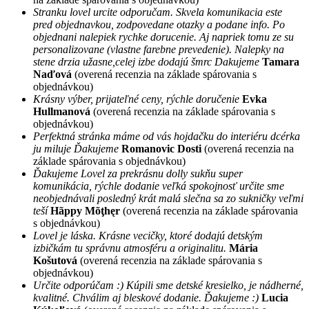
Stranku lovel urcite odporučam. Skvela komunikacia este
pred objednavkou, zodpovedane otazky a podane info. Po
objednani nalepiek rychke dorucenie. Aj napriek tomu ze su
personalizovane (vlastne farebne prevedenie). Nalepky na
stene drzia užasne,celej izbe dodajú šmrc Dakujeme
Tamara
Naďová
(overená recenzia na základe spárovania s
objednávkou)
Krásny výber, prijateľné ceny, rýchle doručenie
Evka
Hullmanová
(overená recenzia na základe spárovania s
objednávkou)
Perfektná stránka máme od vás hojdačku do interiéru dcérka
ju miluje Ďakujeme
Romanovic Dosti
(overená recenzia na
základe spárovania s objednávkou)
Ďakujeme Lovel za prekrásnu dolly sukňu super
komunikácia, rýchle dodanie veľká spokojnosť určite sme
neobjednávali posledný krát malá slečna sa zo sukničky veľmi
teší
Hãppy Mõţhęr
(overená recenzia na základe spárovania
s objednávkou)
Lovel je láska. Krásne vecičky, ktoré dodajú detským
izbičkám tu správnu atmosféru a originalitu.
Mária
Košutová
(overená recenzia na základe spárovania s
objednávkou)
Určite odporúčam :) Kúpili sme detské kresielko, je nádherné,
kvalitné. Chválim aj bleskové dodanie. Ďakujeme :)
Lucia