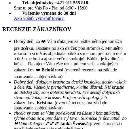
Tel. objednávky +421 911 555 818
Sme tu pre Vás Po - Pia: od 8:00 - 15:00
Vrátenie/ výmena do 30 dní
Ako vrátiť/ vymeniť tovar?
RECENZIE ZÁKAZNÍKOV
Dobrý deň, zo ❤️ Vám ďakujem za nádherného jednorožca
pre dcérku. Dostane ho ako darček pod stromček. Minulého
roku som si u Vás objednala bábiku s menom pre ročnú dcéru
a tiež sme boli a aj sme veľmi spokojní. Bábika je kvalitná a
krásna. Ďakujem Vám ešte raz a prajem veľa spokojných
zákaznikov ❤️
Belušárová
(overená recenzia na základe
spárovania s objednávkou)
Dobrý deň, ďakujem krasne za detské kresielko, detsky vešiak
a čelenku. Všetko je prenadherne, kvalita úžasná. Nič krajšie
do detskej izby som doteraz nevidela. Pre detský dotyk ako
stvorená.Dakujem krásne. Prajem veľa spokojných
zákazníkov.
Kristína
(overená recenzia na základe
spárovania s objednávkou)
chcela vy som sa Vám poďakovať za úžasnú komunikáciu,
rýchle dodanie a prenádherný tovar. Suknička je úchvatná. Zo
❤ Vám ďakujem💕💕💕
Janka Švošová
(overená recenzia
na základe spárovania s objednávkou)