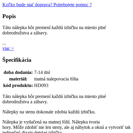
Koľko bude stať doprava?
Potrebujete pomoc ?
Popis
Táto nálepka hôr premení každú izbičku na miesto plné
dobrodružstva a zábavy.
...
viac >
Špecifikácia
doba dodania:
7-14 dní
materiál:
matná nalepovacia fólia
kód produktu:
HD093
Táto nálepka hôr premení každú izbičku na miesto plné
dobrodružstva a zábavy.
Nálepky na stenu dokonale zdobia každú izbičku.
Nálepka je vytlačená na matnej fólií. Nálepku tvoria
hory. Môže zdobiť nie len steny, ale aj nábytok a okná a vytvoriť tak
jedinečný dizajn detskej izbičky.