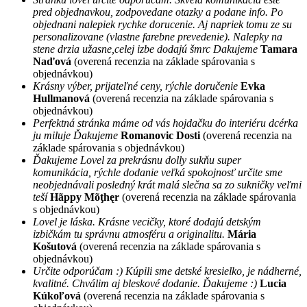
pred objednavkou, zodpovedane otazky a podane info. Po
objednani nalepiek rychke dorucenie. Aj napriek tomu ze su
personalizovane (vlastne farebne prevedenie). Nalepky na
stene drzia užasne,celej izbe dodajú šmrc Dakujeme
Tamara
Naďová
(overená recenzia na základe spárovania s
objednávkou)
Krásny výber, prijateľné ceny, rýchle doručenie
Evka
Hullmanová
(overená recenzia na základe spárovania s
objednávkou)
Perfektná stránka máme od vás hojdačku do interiéru dcérka
ju miluje Ďakujeme
Romanovic Dosti
(overená recenzia na
základe spárovania s objednávkou)
Ďakujeme Lovel za prekrásnu dolly sukňu super
komunikácia, rýchle dodanie veľká spokojnosť určite sme
neobjednávali posledný krát malá slečna sa zo sukničky veľmi
teší
Hãppy Mõţhęr
(overená recenzia na základe spárovania
s objednávkou)
Lovel je láska. Krásne vecičky, ktoré dodajú detským
izbičkám tu správnu atmosféru a originalitu.
Mária
Košutová
(overená recenzia na základe spárovania s
objednávkou)
Určite odporúčam :) Kúpili sme detské kresielko, je nádherné,
kvalitné. Chválim aj bleskové dodanie. Ďakujeme :)
Lucia
Kúkoľová
(overená recenzia na základe spárovania s