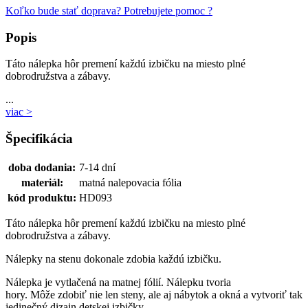
Koľko bude stať doprava?
Potrebujete pomoc ?
Popis
Táto nálepka hôr premení každú izbičku na miesto plné
dobrodružstva a zábavy.
...
viac >
Špecifikácia
doba dodania:
7-14 dní
materiál:
matná nalepovacia fólia
kód produktu:
HD093
Táto nálepka hôr premení každú izbičku na miesto plné
dobrodružstva a zábavy.
Nálepky na stenu dokonale zdobia každú izbičku.
Nálepka je vytlačená na matnej fólií. Nálepku tvoria
hory. Môže zdobiť nie len steny, ale aj nábytok a okná a vytvoriť tak
jedinečný dizajn detskej izbičky.