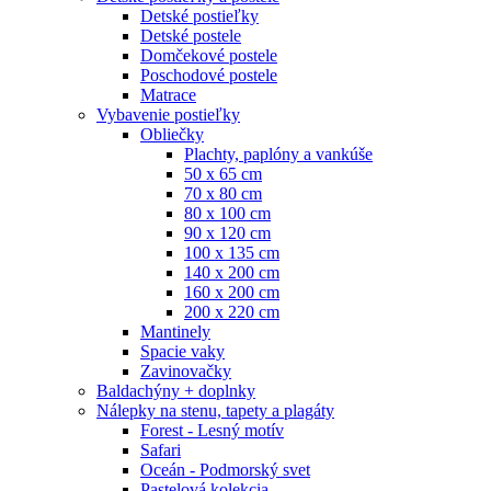
Detské postieľky
Detské postele
Domčekové postele
Poschodové postele
Matrace
Vybavenie postieľky
Obliečky
Plachty, paplóny a vankúše
50 x 65 cm
70 x 80 cm
80 x 100 cm
90 x 120 cm
100 x 135 cm
140 x 200 cm
160 x 200 cm
200 x 220 cm
Mantinely
Spacie vaky
Zavinovačky
Baldachýny + doplnky
Nálepky na stenu, tapety a plagáty
Forest - Lesný motív
Safari
Oceán - Podmorský svet
Pastelová kolekcia