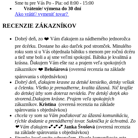
Sme tu pre Vás Po - Pia: od 8:00 - 15:00
Vrátenie/ výmena do 30 dní
Ako vrátiť/ vymeniť tovar?
RECENZIE ZÁKAZNÍKOV
Dobrý deň, zo ❤️ Vám ďakujem za nádherného jednorožca
pre dcérku. Dostane ho ako darček pod stromček. Minulého
roku som si u Vás objednala bábiku s menom pre ročnú dcéru
a tiež sme boli a aj sme veľmi spokojní. Bábika je kvalitná a
krásna. Ďakujem Vám ešte raz a prajem veľa spokojných
zákaznikov ❤️
Belušárová
(overená recenzia na základe
spárovania s objednávkou)
Dobrý deň, ďakujem krasne za detské kresielko, detsky vešiak
a čelenku. Všetko je prenadherne, kvalita úžasná. Nič krajšie
do detskej izby som doteraz nevidela. Pre detský dotyk ako
stvorená.Dakujem krásne. Prajem veľa spokojných
zákazníkov.
Kristína
(overená recenzia na základe
spárovania s objednávkou)
chcela vy som sa Vám poďakovať za úžasnú komunikáciu,
rýchle dodanie a prenádherný tovar. Suknička je úchvatná. Zo
❤ Vám ďakujem💕💕💕
Janka Švošová
(overená recenzia
na základe spárovania s objednávkou)
Stranku lovel urcite odporučam. Skvela komunikacia este