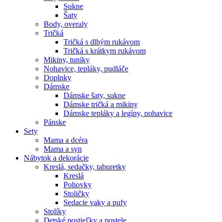
Sukne
Šaty
Body, overaly
Tričká
Tričká s dlhým rukávom
Tričká s krátkym rukávom
Mikiny, tuniky
Nohavice, tepláky, pudláče
Doplnky
Dámske
Dámske šaty, sukne
Dámske tričká a mikiny
Dámske tepláky a legíny, nohavice
Pánske
Sety
Mama a dcéra
Mama a syn
Nábytok a dekorácie
Kreslá, sedačky, taburetky
Kreslá
Pohovky
Stoličky
Sedacie vaky a pufy
Stolíky
Detské postieľky a postele