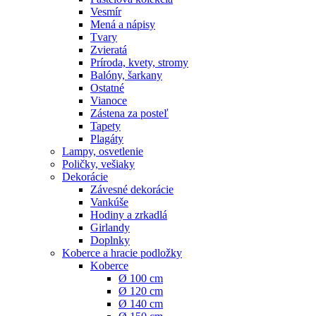
Vesmír
Mená a nápisy
Tvary
Zvieratá
Príroda, kvety, stromy
Balóny, šarkany
Ostatné
Vianoce
Zástena za posteľ
Tapety
Plagáty
Lampy, osvetlenie
Poličky, vešiaky
Dekorácie
Závesné dekorácie
Vankúše
Hodiny a zrkadlá
Girlandy
Doplnky
Koberce a hracie podložky
Koberce
Ø 100 cm
Ø 120 cm
Ø 140 cm