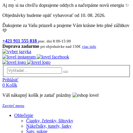
Aj my si na chvíľu doprajeme oddych a načerpáme novú energiu ✨
Objednávky budeme opäť vybavovať od 10. 08. 2026.
Ďakujeme za Vašu priazeň a prajeme Vám krásne leto plné zážitkov
💛
+421 911 555 818
prac. dni 8:00-15:00
Doprava zadarmo
pri objednávke nad 150€
viac info
Prihlásiť
0
Košík
Váš nákupný košík je zatiaľ prázdny
Zavrieť menu
Oblečenie
Čiapky, čelenky, šiltovky
Nákrčníky, tunely, šatky
Šaty, sukne