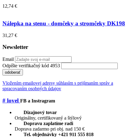
12,74 €
Nálepka na stenu - domčeky a stromčeky DK198
31,27 €
Newsletter
Email
Odpíšte verifikačný kód 4953
odoberať
Vložením emailovej adresy súhlasím s prijímaním správ a
spracovaním osobných údajov
# lovel
FB a Instragram
Dizajnový tovar
Originálny, certifikovaný a štýlový
Dopravu zaplatíme radi
Doprava zadarmo pri obj. nad 150 €
Tel. objednávky +421 911 555 818