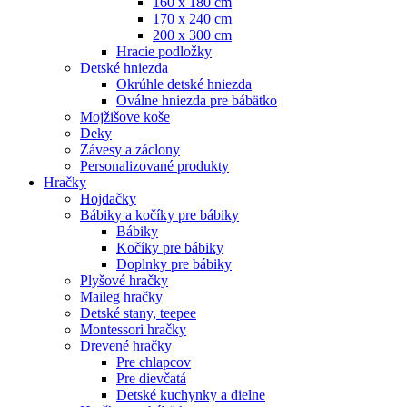
160 x 180 cm
170 x 240 cm
200 x 300 cm
Hracie podložky
Detské hniezda
Okrúhle detské hniezda
Oválne hniezda pre bábätko
Mojžišove koše
Deky
Závesy a záclony
Personalizované produkty
Hračky
Hojdačky
Bábiky a kočíky pre bábiky
Bábiky
Kočíky pre bábiky
Doplnky pre bábiky
Plyšové hračky
Maileg hračky
Detské stany, teepee
Montessori hračky
Drevené hračky
Pre chlapcov
Pre dievčatá
Detské kuchynky a dielne