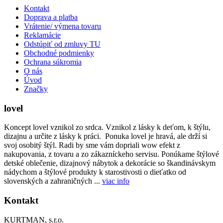
Kontakt
Doprava a platba
Vrátenie/ výmena tovaru
Reklamácie
Odstúpiť od zmluvy TU
Obchodné podmienky
Ochrana súkromia
O nás
Úvod
Značky
lovel
Koncept lovel vznikol zo srdca. Vznikol z lásky k deťom, k štýlu,
dizajnu a určite z lásky k práci. Ponuka lovel je hravá, ale drží si
svoj osobitý štýl. Radi by sme vám dopriali wow efekt z
nakupovania, z tovaru a zo zákazníckeho servisu. Ponúkame štýlové
detské oblečenie, dizajnový nábytok a dekorácie so škandinávskym
nádychom a štýlové produkty k starostivosti o dieťatko od
slovenských a zahraničných ...
viac info
Kontakt
KURTMAN, s.r.o.