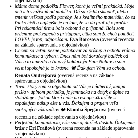
objednávkou)
Máme doma podložku Flower, ktorá je veľmi praktická. Moje
deti ich využívajú od malička. Dá sa rýchlo skladať, alebo
zmeniť veľkost podľa potreby. Je z kvalitného materiálu, čo sa
ľahko čistí a najlepšie je na tom, že sa dá prať aj v pračke.
Pri reklamácii firma bola ochotná a príjemná. Bola som
príjemne prekvapená s prístupom, cítila som že chcú pomôcť.
LOVEL je top, odporúčam.
Eva Borosova
(overená recenzia
na základe spárovania s objednávkou)
Chcem sa veľmi pekne poďakovať za prístup a ochotu vrámci
komunikácie a výberu. Dnes nám bol doručený balíček od
Vás a to hniezdo a ľanový baldachýn Pure Nature a som
veľmi spokojná je to krásne. 🕊 Ďakujem Vám za ochotu.
Renáta Ondrejková
(overená recenzia na základe
spárovania s objednávkou)
Tovar ktorý som si objednala od Vás je nádherný, lampa
prišla v úplnom poriadku, je jemnucka na dotyk a úplne sa
stotožňuje s fotkou ktorú máte na eshope 🙏 určite si
zopakujem nákup ešte u vás. Ďakujem a prajem veľa
spokojných zákazníkov ❤️
Klaudia Špegárová
(overená
recenzia na základe spárovania s objednávkou)
Perfektná komunikacia, ešte sme aj darček dostali. Ďakujeme
krásne
Eri Fraňová
(overená recenzia na základe spárovania
s objednávkou)