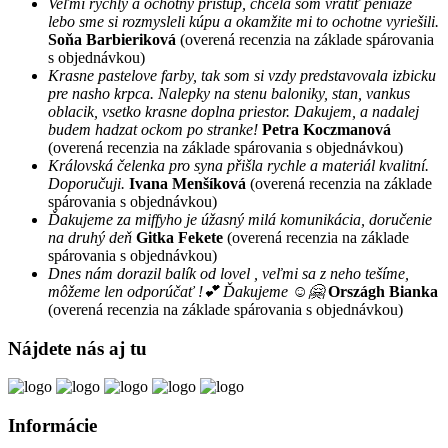
Veľmi rýchly a ochotný prístup, chcela som vrátiť peniaze
lebo sme si rozmysleli kúpu a okamžite mi to ochotne vyriešili.
Soňa Barbieriková
(overená recenzia na základe spárovania
s objednávkou)
Krasne pastelove farby, tak som si vzdy predstavovala izbicku
pre nasho krpca. Nalepky na stenu baloniky, stan, vankus
oblacik, vsetko krasne doplna priestor. Dakujem, a nadalej
budem hadzat ockom po stranke!
Petra Koczmanová
(overená recenzia na základe spárovania s objednávkou)
Královská čelenka pro syna přišla rychle a materiál kvalitní.
Doporučuji.
Ivana Menšíková
(overená recenzia na základe
spárovania s objednávkou)
Ďakujeme za miffyho je úžasný milá komunikácia, doručenie
na druhý deň
Gitka Fekete
(overená recenzia na základe
spárovania s objednávkou)
Dnes nám dorazil balík od lovel , veľmi sa z neho tešíme,
môžeme len odporúčať !💕 Ďakujeme ☺️🤗
Országh Bianka
(overená recenzia na základe spárovania s objednávkou)
Nájdete nás aj tu
Informácie