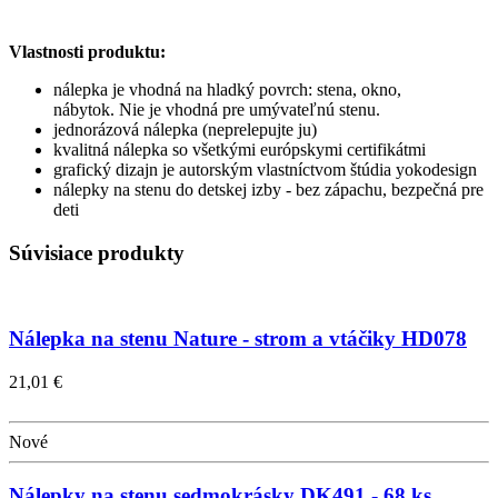
Vlastnosti produktu:
nálepka je vhodná na hladký povrch: stena, okno,
nábytok. Nie je vhodná pre umývateľnú stenu.
jednorázová nálepka (neprelepujte ju)
kvalitná nálepka so všetkými európskymi certifikátmi
grafický dizajn je autorským vlastníctvom štúdia yokodesign
nálepky na stenu do detskej izby - bez zápachu, bezpečná pre
deti
Súvisiace produkty
Nálepka na stenu Nature - strom a vtáčiky HD078
21,01 €
Nové
Nálepky na stenu sedmokrásky DK491 - 68 ks