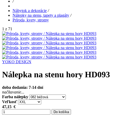
/
Nábytok a dekorácie
/
Nálepky na stenu, tapety a plagáty
/
Príroda, kvety, stromy
1 z 71
YOKO DESIGN
Nálepka na stenu hory HD093
doba dodania: 7-14 dní
načítavanie...
Farba nálepky
Veľkosť
47,15
€
Do košíka