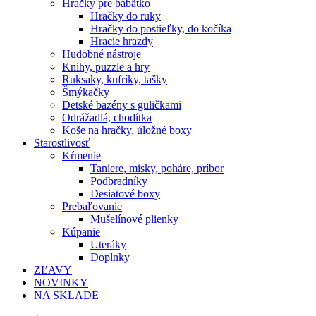
Hračky pre bábätko
Hračky do ruky
Hračky do postieľky, do kočíka
Hracie hrazdy
Hudobné nástroje
Knihy, puzzle a hry
Ruksaky, kufríky, tašky
Šmýkačky
Detské bazény s guličkami
Odrážadlá, chodítka
Koše na hračky, úložné boxy
Starostlivosť
Kŕmenie
Taniere, misky, poháre, príbor
Podbradníky
Desiatové boxy
Prebaľovanie
Mušelínové plienky
Kúpanie
Uteráky
Doplnky
ZĽAVY
NOVINKY
NA SKLADE