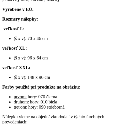
Vyrobené v EÚ.
Rozmery nálepky:
veľkosť L:
(š x v): 70 x 46 cm
veľkosť XL:
(š x v): 96 x 64 cm
veľkosť XXL:
(š x v): 148 x 96 cm
Farby použité pri produkte na obrázku:
prvom:
hory: 070 čierna
druhom:
hory: 010 biela
treťom:
hory: 090 strieborná
Nálepku vieme na objednávku dodať v týchto farebných
prevedeniach: