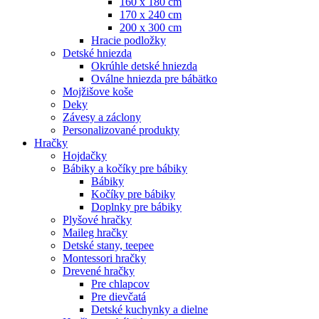
160 x 180 cm
170 x 240 cm
200 x 300 cm
Hracie podložky
Detské hniezda
Okrúhle detské hniezda
Oválne hniezda pre bábätko
Mojžišove koše
Deky
Závesy a záclony
Personalizované produkty
Hračky
Hojdačky
Bábiky a kočíky pre bábiky
Bábiky
Kočíky pre bábiky
Doplnky pre bábiky
Plyšové hračky
Maileg hračky
Detské stany, teepee
Montessori hračky
Drevené hračky
Pre chlapcov
Pre dievčatá
Detské kuchynky a dielne