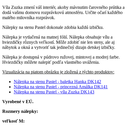
Víla Zuzka zmení váš interiér, akoby mávnutim čarovného prútika a
dodá vašmu domovu rozprávkovú atmosféru. Určite očarí každého
malého milovníka rozprávok.
Nálepky na stenu Pastel dokonale zdobia každú izbičku.
Nálepka je vytlačená na matnej fólií. Nálepka obsahuje vílu a
hviezdičky rôznych veľkostí. Môže zdobiť nie len steny, ale aj
nábytok a okná a vytvoriť tak jedinečný dizajn detskej izbičky.
Nálepka je dostupná v púdrovo ružovej, mintovej a modrej farbe.
Hviezdičky môžete nalepiť podľa vlastného uváženia.
Vizualizácia na piatom obrázku je zložená z týchto produktov:
Nálepka na stenu Pastel - baletka Hanka DK142
Nálepka na stenu Pastel - princezná Amálka DK141
Nálepka na stenu Pastel - víla Zuzka DK143
Vyrobené v EÚ.
Rozmery nálepky:
veľkosť M: