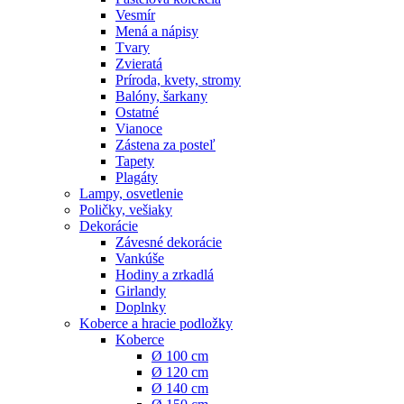
Vesmír
Mená a nápisy
Tvary
Zvieratá
Príroda, kvety, stromy
Balóny, šarkany
Ostatné
Vianoce
Zástena za posteľ
Tapety
Plagáty
Lampy, osvetlenie
Poličky, vešiaky
Dekorácie
Závesné dekorácie
Vankúše
Hodiny a zrkadlá
Girlandy
Doplnky
Koberce a hracie podložky
Koberce
Ø 100 cm
Ø 120 cm
Ø 140 cm