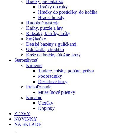
Hračky pre bábätko
Hračky do ruky
Hračky do postieľky, do kočíka
Hracie hrazdy
Hudobné nástroje
Knihy, puzzle a hry
Ruksaky, kufríky, tašky
Šmýkačky
Detské bazény s guličkami
Odrážadlá, chodítka
Koše na hračky, úložné boxy
Starostlivosť
Kŕmenie
Taniere, misky, poháre, príbor
Podbradníky
Desiatové boxy
Prebaľovanie
Mušelínové plienky
Kúpanie
Uteráky
Doplnky
ZĽAVY
NOVINKY
NA SKLADE