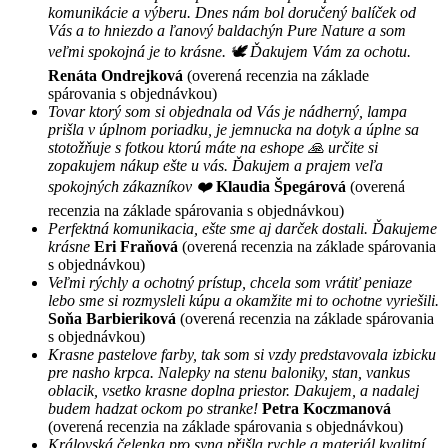
komunikácie a výberu. Dnes nám bol doručený balíček od
Vás a to hniezdo a ľanový baldachýn Pure Nature a som
veľmi spokojná je to krásne. 🕊 Ďakujem Vám za ochotu.
Renáta Ondrejková
(overená recenzia na základe
spárovania s objednávkou)
Tovar ktorý som si objednala od Vás je nádherný, lampa
prišla v úplnom poriadku, je jemnucka na dotyk a úplne sa
stotožňuje s fotkou ktorú máte na eshope 🙏 určite si
zopakujem nákup ešte u vás. Ďakujem a prajem veľa
spokojných zákazníkov ❤️
Klaudia Špegárová
(overená
recenzia na základe spárovania s objednávkou)
Perfektná komunikacia, ešte sme aj darček dostali. Ďakujeme
krásne
Eri Fraňová
(overená recenzia na základe spárovania
s objednávkou)
Veľmi rýchly a ochotný prístup, chcela som vrátiť peniaze
lebo sme si rozmysleli kúpu a okamžite mi to ochotne vyriešili.
Soňa Barbieriková
(overená recenzia na základe spárovania
s objednávkou)
Krasne pastelove farby, tak som si vzdy predstavovala izbicku
pre nasho krpca. Nalepky na stenu baloniky, stan, vankus
oblacik, vsetko krasne doplna priestor. Dakujem, a nadalej
budem hadzat ockom po stranke!
Petra Koczmanová
(overená recenzia na základe spárovania s objednávkou)
Královská čelenka pro syna přišla rychle a materiál kvalitní.