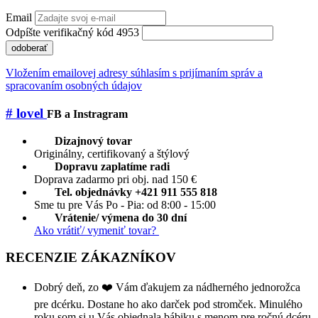
Email
Odpíšte verifikačný kód 4953
odoberať
Vložením emailovej adresy súhlasím s prijímaním správ a
spracovaním osobných údajov
# lovel
FB a Instragram
Dizajnový tovar
Originálny, certifikovaný a štýlový
Dopravu zaplatíme radi
Doprava zadarmo pri obj. nad 150 €
Tel. objednávky +421 911 555 818
Sme tu pre Vás Po - Pia: od 8:00 - 15:00
Vrátenie/ výmena do 30 dní
Ako vrátiť/ vymeniť tovar?
RECENZIE ZÁKAZNÍKOV
Dobrý deň, zo ❤️ Vám ďakujem za nádherného jednorožca
pre dcérku. Dostane ho ako darček pod stromček. Minulého
roku som si u Vás objednala bábiku s menom pre ročnú dcéru