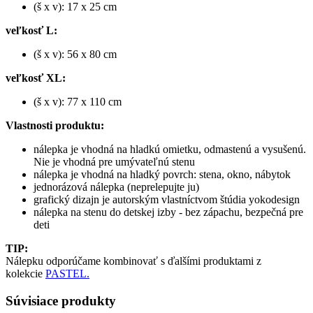
(š x v): 17 x 25 cm
veľkosť L:
(š x v): 56 x 80 cm
veľkosť XL:
(š x v): 77 x 110 cm
Vlastnosti produktu:
nálepka je vhodná na hladkú omietku, odmastenú a vysušenú.
Nie je vhodná pre umývateľnú stenu
nálepka je vhodná na hladký povrch: stena, okno, nábytok
jednorázová nálepka (neprelepujte ju)
grafický dizajn je autorským vlastníctvom štúdia yokodesign
nálepka na stenu do detskej izby - bez zápachu, bezpečná pre
deti
TIP:
Nálepku odporúčame kombinovať s ďalšími produktami z
kolekcie
PASTEL.
Súvisiace produkty