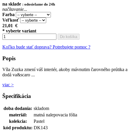
na sklade
: odosielame do 24h
načítavanie...
Farba
Veľkosť
21,01
€
* vyberte variant
Do košíka
Koľko bude stať doprava?
Potrebujete pomoc ?
Popis
Víla Zuzka zmení váš interiér, akoby mávnutim čarovného prútika a
dodá va&scaro ...
viac >
Špecifikácia
doba dodania:
skladom
materiál:
matná nalepovacia fólia
kolekcia:
Pastel
kód produktu:
DK143