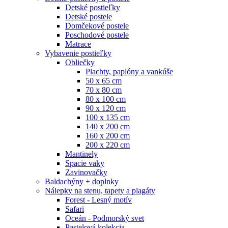
Detské postieľky
Detské postele
Domčekové postele
Poschodové postele
Matrace
Vybavenie postieľky
Obliečky
Plachty, paplóny a vankúše
50 x 65 cm
70 x 80 cm
80 x 100 cm
90 x 120 cm
100 x 135 cm
140 x 200 cm
160 x 200 cm
200 x 220 cm
Mantinely
Spacie vaky
Zavinovačky
Baldachýny + doplnky
Nálepky na stenu, tapety a plagáty
Forest - Lesný motív
Safari
Oceán - Podmorský svet
Pastelová kolekcia