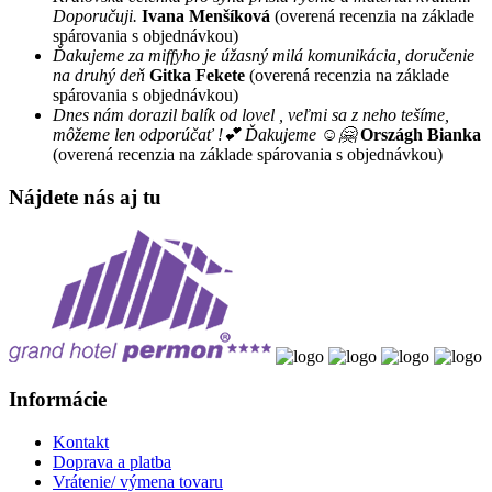
Doporučuji.
Ivana Menšíková
(overená recenzia na základe
spárovania s objednávkou)
Ďakujeme za miffyho je úžasný milá komunikácia, doručenie
na druhý deň
Gitka Fekete
(overená recenzia na základe
spárovania s objednávkou)
Dnes nám dorazil balík od lovel , veľmi sa z neho tešíme,
môžeme len odporúčať !💕 Ďakujeme ☺️🤗
Országh Bianka
(overená recenzia na základe spárovania s objednávkou)
Nájdete nás aj tu
Informácie
Kontakt
Doprava a platba
Vrátenie/ výmena tovaru