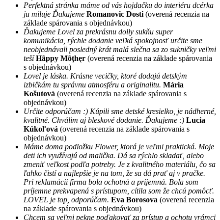
Perfektná stránka máme od vás hojdačku do interiéru dcérka
ju miluje Ďakujeme
Romanovic Dosti
(overená recenzia na
základe spárovania s objednávkou)
Ďakujeme Lovel za prekrásnu dolly sukňu super
komunikácia, rýchle dodanie veľká spokojnosť určite sme
neobjednávali posledný krát malá slečna sa zo sukničky veľmi
teší
Hãppy Mõţhęr
(overená recenzia na základe spárovania
s objednávkou)
Lovel je láska. Krásne vecičky, ktoré dodajú detským
izbičkám tu správnu atmosféru a originalitu.
Mária
Košutová
(overená recenzia na základe spárovania s
objednávkou)
Určite odporúčam :) Kúpili sme detské kresielko, je nádherné,
kvalitné. Chválim aj bleskové dodanie. Ďakujeme :)
Lucia
Kúkoľová
(overená recenzia na základe spárovania s
objednávkou)
Máme doma podložku Flower, ktorá je veľmi praktická. Moje
deti ich využívajú od malička. Dá sa rýchlo skladať, alebo
zmeniť veľkost podľa potreby. Je z kvalitného materiálu, čo sa
ľahko čistí a najlepšie je na tom, že sa dá prať aj v pračke.
Pri reklamácii firma bola ochotná a príjemná. Bola som
príjemne prekvapená s prístupom, cítila som že chcú pomôcť.
LOVEL je top, odporúčam.
Eva Borosova
(overená recenzia
na základe spárovania s objednávkou)
Chcem sa veľmi pekne poďakovať za prístup a ochotu vrámci