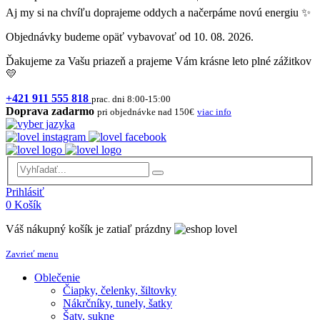
Aj my si na chvíľu doprajeme oddych a načerpáme novú energiu ✨
Objednávky budeme opäť vybavovať od 10. 08. 2026.
Ďakujeme za Vašu priazeň a prajeme Vám krásne leto plné zážitkov
💛
+421 911 555 818
prac. dni 8:00-15:00
Doprava zadarmo
pri objednávke nad 150€
viac info
Prihlásiť
0
Košík
Váš nákupný košík je zatiaľ prázdny
Zavrieť menu
Oblečenie
Čiapky, čelenky, šiltovky
Nákrčníky, tunely, šatky
Šaty, sukne