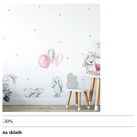
-30%
na sklade