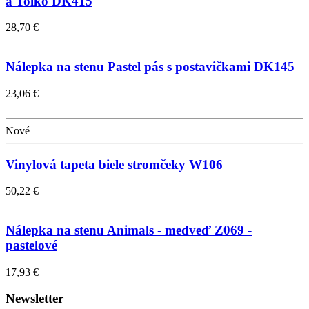
a Tolko DK415
28,70 €
Nálepka na stenu Pastel pás s postavičkami DK145
23,06 €
Nové
Vinylová tapeta biele stromčeky W106
50,22 €
Nálepka na stenu Animals - medveď Z069 -
pastelové
17,93 €
Newsletter