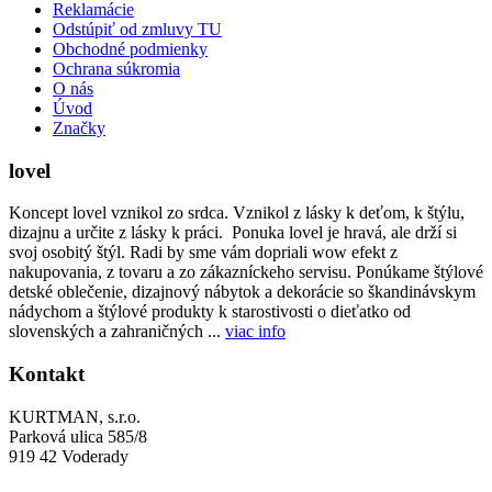
Reklamácie
Odstúpiť od zmluvy TU
Obchodné podmienky
Ochrana súkromia
O nás
Úvod
Značky
lovel
Koncept lovel vznikol zo srdca. Vznikol z lásky k deťom, k štýlu,
dizajnu a určite z lásky k práci. Ponuka lovel je hravá, ale drží si
svoj osobitý štýl. Radi by sme vám dopriali wow efekt z
nakupovania, z tovaru a zo zákazníckeho servisu. Ponúkame štýlové
detské oblečenie, dizajnový nábytok a dekorácie so škandinávskym
nádychom a štýlové produkty k starostivosti o dieťatko od
slovenských a zahraničných ...
viac info
Kontakt
KURTMAN, s.r.o.
Parková ulica 585/8
919 42 Voderady