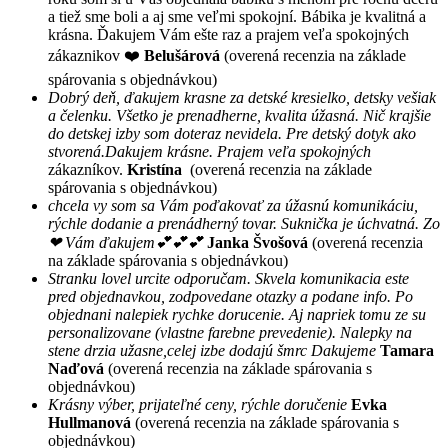
a tiež sme boli a aj sme veľmi spokojní. Bábika je kvalitná a
krásna. Ďakujem Vám ešte raz a prajem veľa spokojných
zákaznikov ❤️
Belušárová
(overená recenzia na základe
spárovania s objednávkou)
Dobrý deň, ďakujem krasne za detské kresielko, detsky vešiak
a čelenku. Všetko je prenadherne, kvalita úžasná. Nič krajšie
do detskej izby som doteraz nevidela. Pre detský dotyk ako
stvorená.Dakujem krásne. Prajem veľa spokojných
zákazníkov.
Kristína
(overená recenzia na základe
spárovania s objednávkou)
chcela vy som sa Vám poďakovať za úžasnú komunikáciu,
rýchle dodanie a prenádherný tovar. Suknička je úchvatná. Zo
❤ Vám ďakujem💕💕💕
Janka Švošová
(overená recenzia
na základe spárovania s objednávkou)
Stranku lovel urcite odporučam. Skvela komunikacia este
pred objednavkou, zodpovedane otazky a podane info. Po
objednani nalepiek rychke dorucenie. Aj napriek tomu ze su
personalizovane (vlastne farebne prevedenie). Nalepky na
stene drzia užasne,celej izbe dodajú šmrc Dakujeme
Tamara
Naďová
(overená recenzia na základe spárovania s
objednávkou)
Krásny výber, prijateľné ceny, rýchle doručenie
Evka
Hullmanová
(overená recenzia na základe spárovania s
objednávkou)