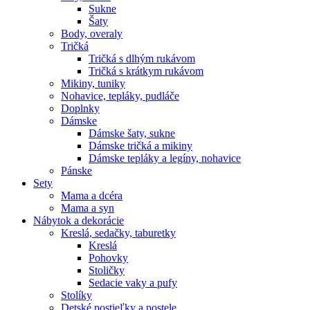
Sukne
Šaty
Body, overaly
Tričká
Tričká s dlhým rukávom
Tričká s krátkym rukávom
Mikiny, tuniky
Nohavice, tepláky, pudláče
Doplnky
Dámske
Dámske šaty, sukne
Dámske tričká a mikiny
Dámske tepláky a legíny, nohavice
Pánske
Sety
Mama a dcéra
Mama a syn
Nábytok a dekorácie
Kreslá, sedačky, taburetky
Kreslá
Pohovky
Stoličky
Sedacie vaky a pufy
Stolíky
Detské postieľky a postele