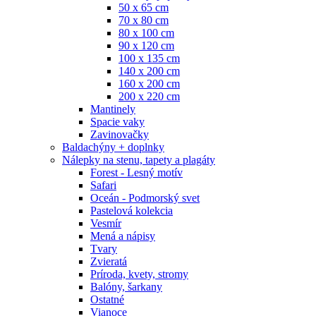
50 x 65 cm
70 x 80 cm
80 x 100 cm
90 x 120 cm
100 x 135 cm
140 x 200 cm
160 x 200 cm
200 x 220 cm
Mantinely
Spacie vaky
Zavinovačky
Baldachýny + doplnky
Nálepky na stenu, tapety a plagáty
Forest - Lesný motív
Safari
Oceán - Podmorský svet
Pastelová kolekcia
Vesmír
Mená a nápisy
Tvary
Zvieratá
Príroda, kvety, stromy
Balóny, šarkany
Ostatné
Vianoce