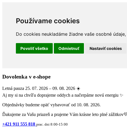
Používame cookies
Do cookies neukladáme žiadne vaše osobné údaje, a
Povoliť všetko
Odmietnuť
Nastaviť cookies
Dovolenka v e-shope
Letná pauza 25. 07. 2026 – 09. 08. 2026 ☀️
Aj my si na chvíľu doprajeme oddych a načerpáme novú energiu ✨
Objednávky budeme opäť vybavovať od 10. 08. 2026.
Ďakujeme za Vašu priazeň a prajeme Vám krásne leto plné zážitkov
+421 911 555 818
prac. dni 8:00-15:00