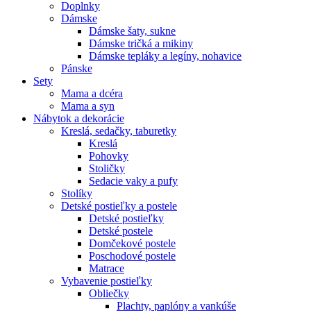
Doplnky
Dámske
Dámske šaty, sukne
Dámske tričká a mikiny
Dámske tepláky a legíny, nohavice
Pánske
Sety
Mama a dcéra
Mama a syn
Nábytok a dekorácie
Kreslá, sedačky, taburetky
Kreslá
Pohovky
Stoličky
Sedacie vaky a pufy
Stolíky
Detské postieľky a postele
Detské postieľky
Detské postele
Domčekové postele
Poschodové postele
Matrace
Vybavenie postieľky
Obliečky
Plachty, paplóny a vankúše