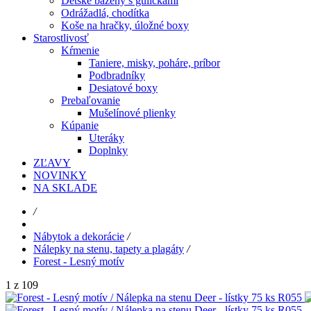
Detské bazény s guličkami
Odrážadlá, chodítka
Koše na hračky, úložné boxy
Starostlivosť
Kŕmenie
Taniere, misky, poháre, príbor
Podbradníky
Desiatové boxy
Prebaľovanie
Mušelínové plienky
Kúpanie
Uteráky
Doplnky
ZĽAVY
NOVINKY
NA SKLADE
/
Nábytok a dekorácie
/
Nálepky na stenu, tapety a plagáty
/
Forest - Lesný motív
1 z 109