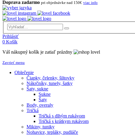
Doprava zadarmo
pri objednávke nad 150€
viac info
Prihlásiť
0
Košík
Váš nákupný košík je zatiaľ prázdny
Zavrieť menu
Oblečenie
Čiapky, čelenky, šiltovky
Nákrčníky, tunely, šatky
Šaty, sukne
Sukne
Šaty
Body, overaly
Tričká
Tričká s dlhým rukávom
Tričká s krátkym rukávom
Mikiny, tuniky
Nohavice, tepláky, pudláče