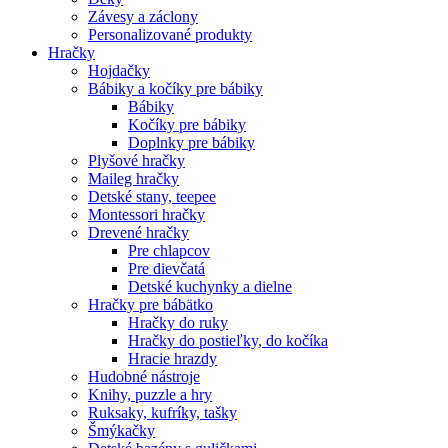
Závesy a záclony
Personalizované produkty
Hračky
Hojdačky
Bábiky a kočíky pre bábiky
Bábiky
Kočíky pre bábiky
Doplnky pre bábiky
Plyšové hračky
Maileg hračky
Detské stany, teepee
Montessori hračky
Drevené hračky
Pre chlapcov
Pre dievčatá
Detské kuchynky a dielne
Hračky pre bábätko
Hračky do ruky
Hračky do postieľky, do kočíka
Hracie hrazdy
Hudobné nástroje
Knihy, puzzle a hry
Ruksaky, kufríky, tašky
Šmýkačky