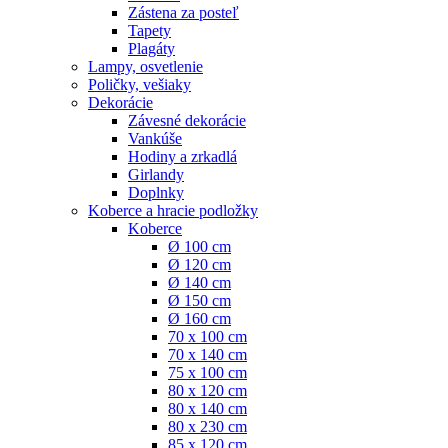
Zástena za posteľ
Tapety
Plagáty
Lampy, osvetlenie
Poličky, vešiaky
Dekorácie
Závesné dekorácie
Vankúše
Hodiny a zrkadlá
Girlandy
Doplnky
Koberce a hracie podložky
Koberce
Ø 100 cm
Ø 120 cm
Ø 140 cm
Ø 150 cm
Ø 160 cm
70 x 100 cm
70 x 140 cm
75 x 100 cm
80 x 120 cm
80 x 140 cm
80 x 230 cm
85 x 120 cm