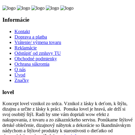
Informácie
Kontakt
Doprava a platba
Vrátenie/ výmena tovaru
Reklamácie
Odstúpiť od zmluvy TU
Obchodné podmienky
Ochrana súkromia
O nás
Úvod
Značky
lovel
Koncept lovel vznikol zo srdca. Vznikol z lásky k deťom, k štýlu,
dizajnu a určite z lásky k práci. Ponuka lovel je hravá, ale drží si
svoj osobitý štýl. Radi by sme vám dopriali wow efekt z
nakupovania, z tovaru a zo zákazníckeho servisu. Ponúkame štýlové
detské oblečenie, dizajnový nábytok a dekorácie so škandinávskym
nádychom a štýlové produkty k starostivosti o dieťatko od