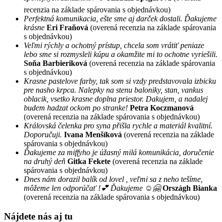
recenzia na základe spárovania s objednávkou)
Perfektná komunikacia, ešte sme aj darček dostali. Ďakujeme
krásne
Eri Fraňová
(overená recenzia na základe spárovania
s objednávkou)
Veľmi rýchly a ochotný prístup, chcela som vrátiť peniaze
lebo sme si rozmysleli kúpu a okamžite mi to ochotne vyriešili.
Soňa Barbieriková
(overená recenzia na základe spárovania
s objednávkou)
Krasne pastelove farby, tak som si vzdy predstavovala izbicku
pre nasho krpca. Nalepky na stenu baloniky, stan, vankus
oblacik, vsetko krasne doplna priestor. Dakujem, a nadalej
budem hadzat ockom po stranke!
Petra Koczmanová
(overená recenzia na základe spárovania s objednávkou)
Královská čelenka pro syna přišla rychle a materiál kvalitní.
Doporučuji.
Ivana Menšíková
(overená recenzia na základe
spárovania s objednávkou)
Ďakujeme za miffyho je úžasný milá komunikácia, doručenie
na druhý deň
Gitka Fekete
(overená recenzia na základe
spárovania s objednávkou)
Dnes nám dorazil balík od lovel , veľmi sa z neho tešíme,
môžeme len odporúčať !💕 Ďakujeme ☺️🤗
Országh Bianka
(overená recenzia na základe spárovania s objednávkou)
Nájdete nás aj tu