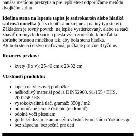
nanáša metódou prekrytia a pre lepší efekt odporúčame metódu
dvojitého strihu.
Ideálna stena na lepenie tapiet je sadrokartón alebo hladká
sadrová omietka
(dá sa lepiť samozrejme aj na iný typ steny).
Základom je rovný povrch, najlepšie vystierkovaný, alebo sa stačí
zbaviť drobných držiacich pieskových zrniečok, ktoré ľahko
zbrúsite brúsnou mriežkou tak, aby bola stena hladká.
Ak bola stena čerstvo maľovaná, počkajte priližne 3 týždne.
Rozmery prvkov:
kvety (š x v): 25-40 cm x 23-32 cm
Vlastnosti produktu:
tapeta na vliesovej podložke
neškodlivý materiál podľa DIN52900, 91/155 / EHS,
2001/58 / ES
vysokokvalitná tlač, gramáž: 350g / m2
odporúčané jemné čistenie (nedrhnúť)
odolné voči plesniam
grafický dizajn je autorským vlastníctvom štúdia Yokodesign
bez zápachu, bezpečná pre deti