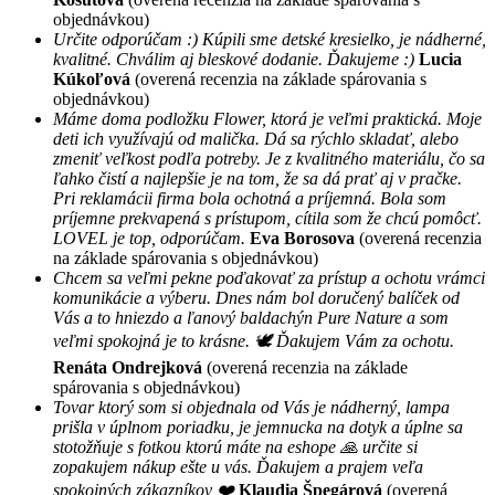
objednávkou)
Určite odporúčam :) Kúpili sme detské kresielko, je nádherné,
kvalitné. Chválim aj bleskové dodanie. Ďakujeme :)
Lucia
Kúkoľová
(overená recenzia na základe spárovania s
objednávkou)
Máme doma podložku Flower, ktorá je veľmi praktická. Moje
deti ich využívajú od malička. Dá sa rýchlo skladať, alebo
zmeniť veľkost podľa potreby. Je z kvalitného materiálu, čo sa
ľahko čistí a najlepšie je na tom, že sa dá prať aj v pračke.
Pri reklamácii firma bola ochotná a príjemná. Bola som
príjemne prekvapená s prístupom, cítila som že chcú pomôcť.
LOVEL je top, odporúčam.
Eva Borosova
(overená recenzia
na základe spárovania s objednávkou)
Chcem sa veľmi pekne poďakovať za prístup a ochotu vrámci
komunikácie a výberu. Dnes nám bol doručený balíček od
Vás a to hniezdo a ľanový baldachýn Pure Nature a som
veľmi spokojná je to krásne. 🕊 Ďakujem Vám za ochotu.
Renáta Ondrejková
(overená recenzia na základe
spárovania s objednávkou)
Tovar ktorý som si objednala od Vás je nádherný, lampa
prišla v úplnom poriadku, je jemnucka na dotyk a úplne sa
stotožňuje s fotkou ktorú máte na eshope 🙏 určite si
zopakujem nákup ešte u vás. Ďakujem a prajem veľa
spokojných zákazníkov ❤️
Klaudia Špegárová
(overená