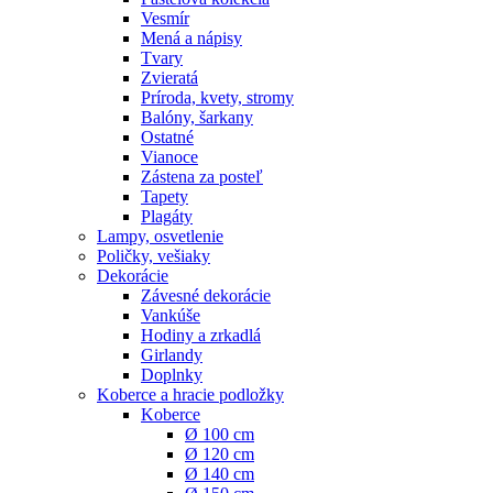
Vesmír
Mená a nápisy
Tvary
Zvieratá
Príroda, kvety, stromy
Balóny, šarkany
Ostatné
Vianoce
Zástena za posteľ
Tapety
Plagáty
Lampy, osvetlenie
Poličky, vešiaky
Dekorácie
Závesné dekorácie
Vankúše
Hodiny a zrkadlá
Girlandy
Doplnky
Koberce a hracie podložky
Koberce
Ø 100 cm
Ø 120 cm
Ø 140 cm