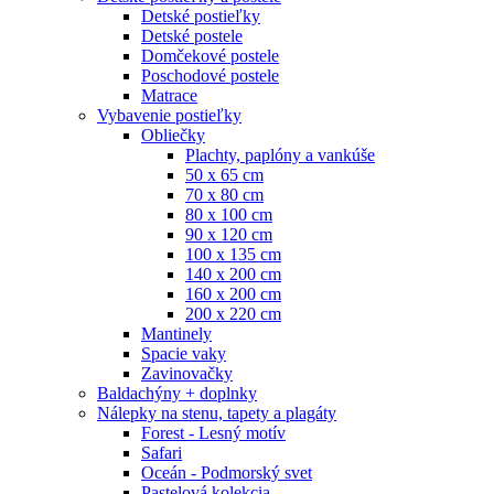
Detské postieľky
Detské postele
Domčekové postele
Poschodové postele
Matrace
Vybavenie postieľky
Obliečky
Plachty, paplóny a vankúše
50 x 65 cm
70 x 80 cm
80 x 100 cm
90 x 120 cm
100 x 135 cm
140 x 200 cm
160 x 200 cm
200 x 220 cm
Mantinely
Spacie vaky
Zavinovačky
Baldachýny + doplnky
Nálepky na stenu, tapety a plagáty
Forest - Lesný motív
Safari
Oceán - Podmorský svet
Pastelová kolekcia