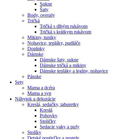
Sukne
Šaty
Body, overaly
Tričká
Tričká s dlhým rukávom
Tričká s krátkym rukávom
Mikiny, tuniky
Nohavice, tepláky, pudláče
Doplnky
Dámske
Dámske šaty, sukne
Dámske tričká a mikiny
Dámske tepláky a legíny, nohavice
Pánske
Sety
Mama a dcéra
Mama a syn
Nábytok a dekorácie
Kreslá, sedačky, taburetky
Kreslá
Pohovky
Stoličky
Sedacie vaky a pufy
Stolíky
Detské postieľky a postele