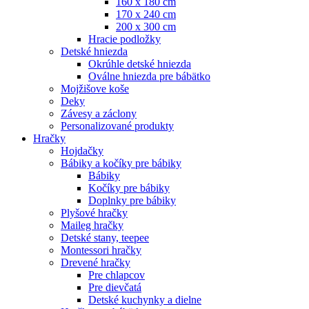
160 x 180 cm
170 x 240 cm
200 x 300 cm
Hracie podložky
Detské hniezda
Okrúhle detské hniezda
Oválne hniezda pre bábätko
Mojžišove koše
Deky
Závesy a záclony
Personalizované produkty
Hračky
Hojdačky
Bábiky a kočíky pre bábiky
Bábiky
Kočíky pre bábiky
Doplnky pre bábiky
Plyšové hračky
Maileg hračky
Detské stany, teepee
Montessori hračky
Drevené hračky
Pre chlapcov
Pre dievčatá
Detské kuchynky a dielne