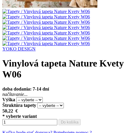
YOKO DESIGN
Vinylová tapeta Nature Kvety
W06
doba dodania: 7-14 dní
načítavanie...
Výška
Štruktúra tapety
50,22
€
* vyberte variant
Do košíka
Koľko bude stať doprava?
Potrebujete pomoc ?