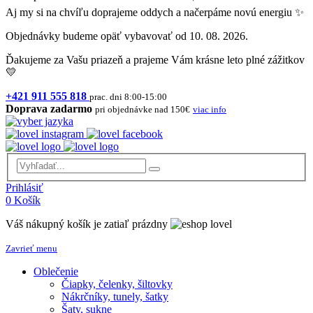
Aj my si na chvíľu doprajeme oddych a načerpáme novú energiu ✨
Objednávky budeme opäť vybavovať od 10. 08. 2026.
Ďakujeme za Vašu priazeň a prajeme Vám krásne leto plné zážitkov
💛
+421 911 555 818
prac. dni 8:00-15:00
Doprava zadarmo
pri objednávke nad 150€
viac info
Prihlásiť
0
Košík
Váš nákupný košík je zatiaľ prázdny
Zavrieť menu
Oblečenie
Čiapky, čelenky, šiltovky
Nákrčníky, tunely, šatky
Šaty, sukne