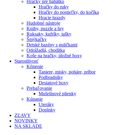
Hračky pre bábätko
Hračky do ruky
Hračky do postieľky, do kočíka
Hracie hrazdy
Hudobné nástroje
Knihy, puzzle a hry
Ruksaky, kufríky, tašky
Šmýkačky
Detské bazény s guličkami
Odrážadlá, chodítka
Koše na hračky, úložné boxy
Starostlivosť
Kŕmenie
Taniere, misky, poháre, príbor
Podbradníky
Desiatové boxy
Prebaľovanie
Mušelínové plienky
Kúpanie
Uteráky
Doplnky
ZĽAVY
NOVINKY
NA SKLADE