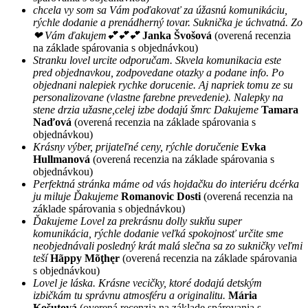
chcela vy som sa Vám poďakovať za úžasnú komunikáciu,
rýchle dodanie a prenádherný tovar. Suknička je úchvatná. Zo
❤ Vám ďakujem💕💕💕
Janka Švošová
(overená recenzia
na základe spárovania s objednávkou)
Stranku lovel urcite odporučam. Skvela komunikacia este
pred objednavkou, zodpovedane otazky a podane info. Po
objednani nalepiek rychke dorucenie. Aj napriek tomu ze su
personalizovane (vlastne farebne prevedenie). Nalepky na
stene drzia užasne,celej izbe dodajú šmrc Dakujeme
Tamara
Naďová
(overená recenzia na základe spárovania s
objednávkou)
Krásny výber, prijateľné ceny, rýchle doručenie
Evka
Hullmanová
(overená recenzia na základe spárovania s
objednávkou)
Perfektná stránka máme od vás hojdačku do interiéru dcérka
ju miluje Ďakujeme
Romanovic Dosti
(overená recenzia na
základe spárovania s objednávkou)
Ďakujeme Lovel za prekrásnu dolly sukňu super
komunikácia, rýchle dodanie veľká spokojnosť určite sme
neobjednávali posledný krát malá slečna sa zo sukničky veľmi
teší
Hãppy Mõţhęr
(overená recenzia na základe spárovania
s objednávkou)
Lovel je láska. Krásne vecičky, ktoré dodajú detským
izbičkám tu správnu atmosféru a originalitu.
Mária
Košutová
(overená recenzia na základe spárovania s