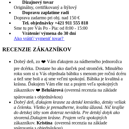
Dizajnový tovar
Originálny, certifikovaný a štýlový
Dopravu zaplatíme radi
Doprava zadarmo pri obj. nad 150 €
Tel. objednávky +421 911 555 818
Sme tu pre Vás Po - Pia: od 8:00 - 15:00
Vrátenie/ výmena do 30 dní
Ako vrátiť/ vymeniť tovar?
RECENZIE ZÁKAZNÍKOV
Dobrý deň, zo ❤️ Vám ďakujem za nádherného jednorožca
pre dcérku. Dostane ho ako darček pod stromček. Minulého
roku som si u Vás objednala bábiku s menom pre ročnú dcéru
a tiež sme boli a aj sme veľmi spokojní. Bábika je kvalitná a
krásna. Ďakujem Vám ešte raz a prajem veľa spokojných
zákaznikov ❤️
Belušárová
(overená recenzia na základe
spárovania s objednávkou)
Dobrý deň, ďakujem krasne za detské kresielko, detsky vešiak
a čelenku. Všetko je prenadherne, kvalita úžasná. Nič krajšie
do detskej izby som doteraz nevidela. Pre detský dotyk ako
stvorená.Dakujem krásne. Prajem veľa spokojných
zákazníkov.
Kristína
(overená recenzia na základe
spárovania s objednávkou)