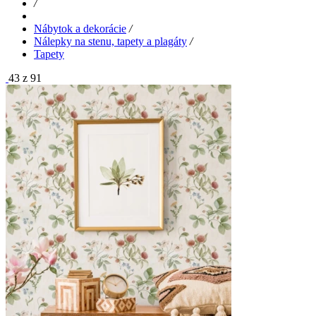
/
Nábytok a dekorácie
/
Nálepky na stenu, tapety a plagáty
/
Tapety
43 z 91